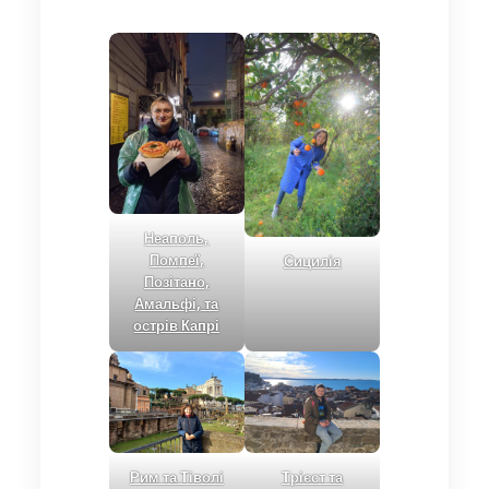
Неаполь,
Пом
п
еї,
Сицилія
Позітано,
Амальфі, та
острів Капрі
Рим та Тіволі
Трієст та