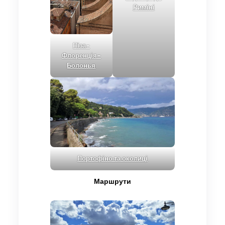
Риміні
Піза-
Флоренція-
Болонья
Портофіно та околиці
Маршрути