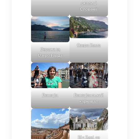
околиці
Словенії
Озеро Комо
Верона та
Озеро Гарда
Венеція
Венеціанський
карнавал
Від Барі до