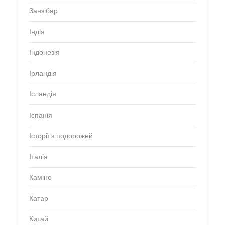
Занзібар
Індія
Індонезія
Ірландія
Ісландія
Іспанія
Історії з подорожей
Італія
Каміно
Катар
Китай