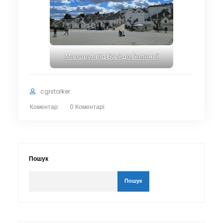
Маршрут від Барі до Болоньї
cgistalker
Коментар:
0 Коментарі
Пошук
Пошук