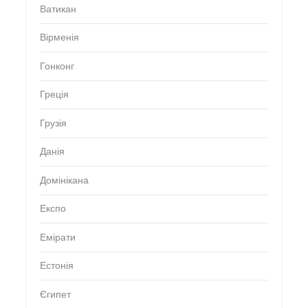
Ватикан
Вірменія
Гонконг
Греція
Грузія
Данія
Домінікана
Експо
Емірати
Естонія
Єгипет