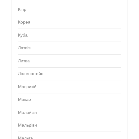
Кіпр
Корея
Куба
Латвія
Литва
Ліхтенштейн
Маврикій
Макао
Малайзія
Мальдіви
Мальта