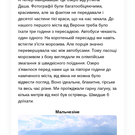
Даша. Фотографії були багатообіцяючими,
красивими, але за фактом не передавали і
десятої частини тієї краси, що на нас чекала. До
нашого першого міста від Верони треба було
їхати три години з пересадкою. Автобуси чекають
один одного. На коротенькій пересадці ми навіть
встигли з’їсти морозива. Але порція значно
перевершувала час між автобусами. Тому ласощі
морозивом з боку виглядали як олімпійське
змагання зі швидкісного поїдання. Озеро
з’явилося перед нами ще за півтори години до
наміченого міста, від вікна не можна було
відвести погляд. Воно ідеальне, блакитне, гірське
та весь час різне. Ми проїжджали гарну лагуну, за
кілька метрів від якої був острівець. Швидше б
доїхати.
Мальчезіне