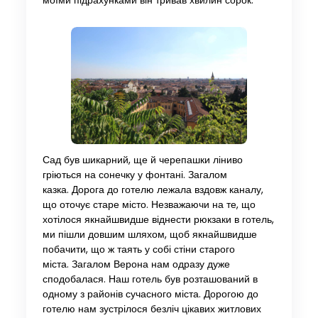
моїми підрахунками він тривав хвилин сорок.
Сад був шикарний, ще й черепашки ліниво
гріються на сонечку у фонтані. Загалом
казка. Дорога до готелю лежала вздовж каналу,
що оточує старе місто. Незважаючи на те, що
хотілося якнайшвидше віднести рюкзаки в готель,
ми пішли довшим шляхом, щоб якнайшвидше
побачити, що ж таять у собі стіни старого
міста. Загалом Верона нам одразу дуже
сподобалася. Наш готель був розташований в
одному з районів сучасного міста. Дорогою до
готелю нам зустрілося безліч цікавих житлових