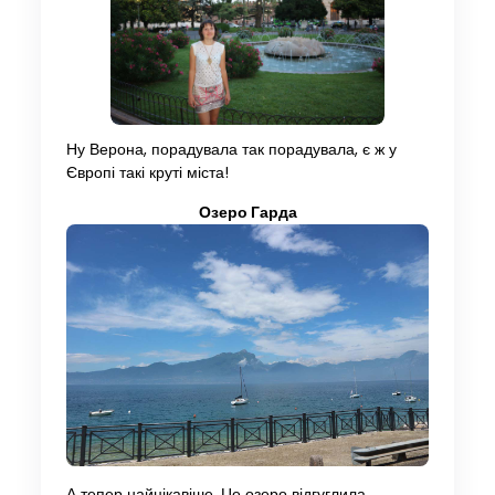
Ну Верона, порадувала так порадувала, є ж у
Європі такі круті міста!
Озеро Гарда
А тепер найцікавіше. Це озеро відгуглила