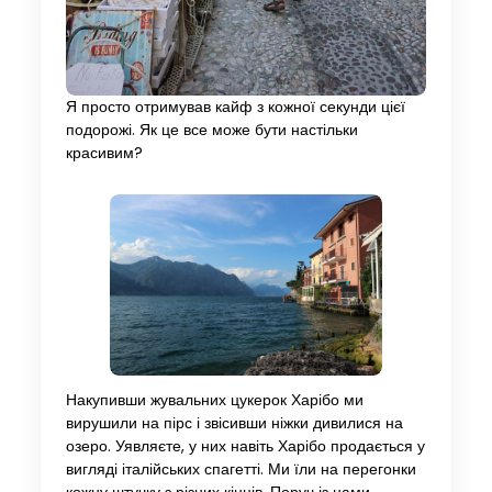
Я просто отримував кайф з кожної секунди цієї
подорожі. Як це все може бути настільки
красивим?
Накупивши жувальних цукерок Харібо ми
вирушили на пірс і звісивши ніжки дивилися на
озеро. Уявляєте, у них навіть Харібо продається у
вигляді італійських спагетті. Ми їли на перегонки