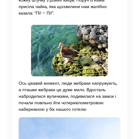
кожну штучку з різних кінців. Поруч із нами
присіла чайка, яка щохвилини нам жалібно
казала: “Пі! – Пі!”.
Ось цікавий момент, люди жебраки напружують,
а пташки жебраки це дуже мило. Вдосталь
набродилися вуличками, подивилися на замок і
почали повільно йти чотирикілометровою
набережною у бік нашого готелю.