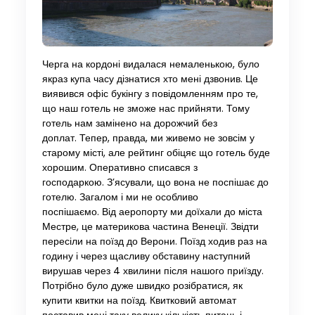
Черга на кордоні видалася немаленькою, було
якраз купа часу дізнатися хто мені дзвонив. Це
виявився офіс букінгу з повідомленням про те,
що наш готель не зможе нас прийняти. Тому
готель нам замінено на дорожчий без
доплат. Тепер, правда, ми живемо не зовсім у
старому місті, але рейтинг обіцяє що готель буде
хорошим. Оперативно списався з
господаркою. З’ясували, що вона не поспішає до
готелю. Загалом і ми не особливо
поспішаємо. Від аеропорту ми доїхали до міста
Местре, це материкова частина Венеції. Звідти
пересіли на поїзд до Верони. Поїзд ходив раз на
годину і через щасливу обставину наступний
вирушав через 4 хвилини після нашого приїзду.
Потрібно було дуже швидко розібратися, як
купити квитки на поїзд. Квитковий автомат