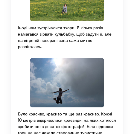
Іноді нам зустрічалися тхори. Я кілька разів
намагався зірвати кульбабку, щоб задути її, але
на вітряній поверхні вона сама миттю
розліталась.
Було красиво, красиво та ще раз красиво. Кожні
10 метрів відкривалися краєвиди, на яких хотілося
зробити ще з десяток фотографій. Біля підніжжя
гори на нас чекало старовинне туристичне