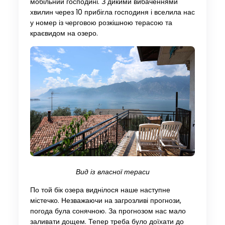
мобільний господині. З дикими вибаченнями
хвилин через 10 прибігла господиня і вселила нас
у номер із черговою розкішною терасою та
краєвидом на озеро.
Вид із власної тераси
По той бік озера виднілося наше наступне
містечко. Незважаючи на загрозливі прогнози,
погода була сонячною. За прогнозом нас мало
заливати дощем. Тепер треба було доїхати до