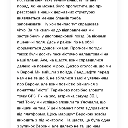
поставив мені таку велику кількість питань і
порад, які не можна було пропустити, що при
реєстрації в наших державних структурах
виявляється менше бланків треба
заповнювати. Ну хоч пейпас тут спрацював
чітко. За пів хвилини до відправлення ми
застрибнули у двоповерховий поїзд. За вікнами
пшеничні поля. Десь у районі гір на обрії
формуються дощові хмари. Прогнози погоди
також були досить песимістично налаштовані на
наші плани. Але, на щастя, вони справдилися
далеко не повною мірою. Диктор оголосив, що ми
у Вероні. Ми вийшли з поїзда. Ландшафти перед
нами не те що б, не збігалися з моїм уявленням
про Верону, але вони повністю різнилися з
поняттям “місто”. Терміново потрібно зловити
точку GPS. Як на зло, затримка секунд 30. І,
так! Точку ми успішно зловили та з’ясували, що
вийшли не там. У цей момент потяг відправився
від платформи. Щось маршрут Вероною зовсім
виходить з-під контролю. На щастя, це була одна
з зупинок Верони, але далеко не та, що нам