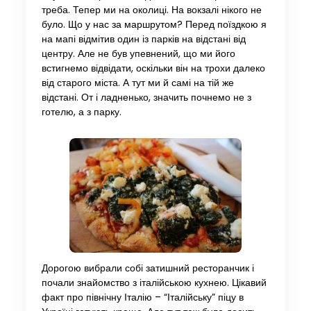
треба. Тепер ми на околиці. На вокзалі нікого не
було. Що у нас за маршрутом? Перед поїздкою я
на мапі відмітив один із парків на відстані від
центру. Але не був упевнений, що ми його
встигнемо відвідати, оскільки він на трохи далеко
від старого міста. А тут ми й самі на тій же
відстані. От і ладненько, значить почнемо не з
готелю, а з парку.
Дорогою вибрали собі затишний ресторанчик і
почали знайомство з італійською кухнею. Цікавий
факт про північну Італію – “Італійську” піцу в