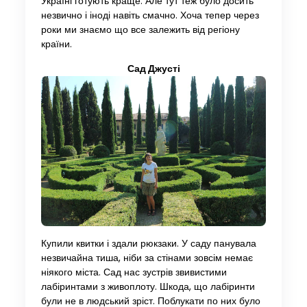
Україні готують краще. Але тут теж було досить
незвично і іноді навіть смачно. Хоча тепер через
роки ми знаємо що все залежить від регіону
країни.
Сад Джусті
Купили квитки і здали рюкзаки. У саду панувала
незвичайна тиша, ніби за стінами зовсім немає
ніякого міста. Сад нас зустрів звивистими
лабіринтами з живоплоту. Шкода, що лабіринти
були не в людський зріст. Поблукати по них було