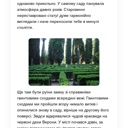
однаково прикольно. У самому саду панувала
атмосфера давніх років. Старовинні
нереставровані статуї дуже гармонійно
виглядали і наче переносили тебе в минулі
століття.
Ще там були руїни замку зі справжніми
гвинтовими сходами всередині вежі. Гвинтовими
сходами ми пройшли вгору чимало витків і
опинилися знову в саду, вірніше на другому його
поверсі. Звідси відкривалися чудові краєвиди на
червоні дахи Верони. У місті почався дзвін, за