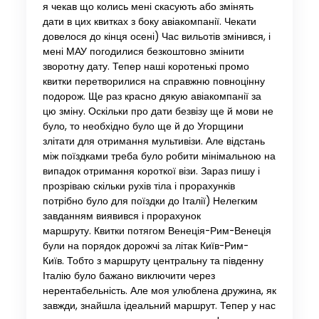
я чекав що колись мені скасують або змінять
дати в цих квитках з боку авіакомпанії. Чекати
довелося до кінця осені) Час вильотів змінився, і
мені МАУ погодилися безкоштовно змінити
зворотну дату. Тепер наші коротенькі промо
квитки перетворилися на справжню повноцінну
подорож. Ще раз красно дякую авіакомпанії за
цю зміну. Оскільки про дати безвізу ще й мови не
було, то необхідно було ще й до Угорщини
злітати для отримання мультивізи. Але відстань
між поїздками треба було робити мінімальною на
випадок отримання короткої візи. Зараз пишу і
прозріваю скільки рухів тіла і прорахунків
потрібно було для поїздки до Італії) Нелегким
завданням виявився і прорахунок
маршруту. Квитки потягом Венеція-Рим-Венеція
були на порядок дорожчі за літак Київ-Рим-
Київ. Тобто з маршруту центральну та південну
Італію було бажано виключити через
нерентабельність. Але моя улюблена дружина, як
завжди, знайшла ідеальний маршрут. Тепер у нас