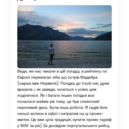
Види, які нас чекали в цій поїздці, в рейтингу по
Європі перемагає хіба що острів Мадейра
(наразі вже Норвегія). Поїздка до Італії нас дуже
вразила і, як завжди, хочеться з усіма цим
поділитися. Як і багато інших поїздок все
почалося майже рік тому, це був спекотний
серпневий день. Була інша робота. Я сидів біля
синьої колони в офісі і натрапив на ці промо-
квитки. Це вже ціла традиція, купити промо тариф
у МАУ за рік) За досвідом португальського рейсу,