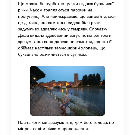
Ще можна безтурботно гуляти вздовж бурхливої ​​
річки. Часом трапляються парочки на
прогулянці. Але найяскравіше, що запам’яталося
це дівчина, що самотньо сиділа біля річки,
задумливо вдивляючись у темряву. Спочатку
Даша видала здивований вигук, потім раптом я
зрозумів, що вона далеко не самотня, просто її
обіймає настільки темношкірий хлопець, що
буквально розчиняється в сутінках.
Навіть коли ми зрозуміли, я, крім його голови, не
міг розгледіти ніякого продовження.