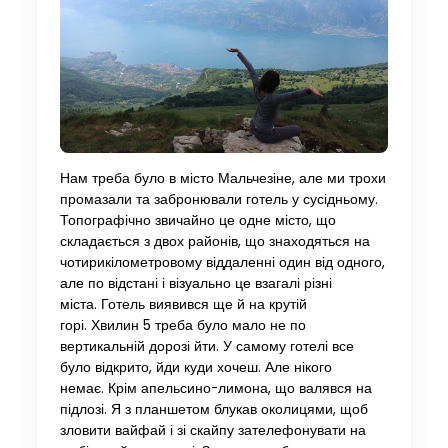
Нам треба було в місто Мальчезіне, але ми трохи
промазали та забронювали готель у сусідньому.
Топографічно звичайно це одне місто, що
складається з двох районів, що знаходяться на
чотирикілометровому віддаленні один від одного,
але по відстані і візуально це взагалі різні
міста. Готель виявився ще й на крутій
горі. Хвилин 5 треба було мало не по
вертикальній дорозі йти. У самому готелі все
було відкрито, йди куди хочеш. Але нікого
немає. Крім апельсино-лимона, що валявся на
підлозі. Я з планшетом блукав околицями, щоб
зловити вайфай і зі скайпу зателефонувати на