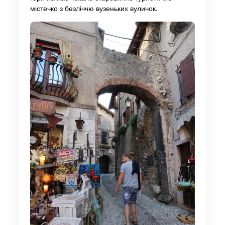
містечко з безліччю вузеньких вуличок.