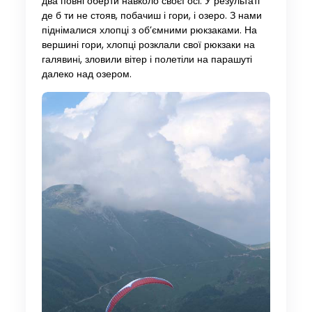
два повні оберти навколо своєї осі. У результаті
де б ти не стояв, побачиш і гори, і озеро. З нами
піднімалися хлопці з об’ємними рюкзаками. На
вершині гори, хлопці розклали свої рюкзаки на
галявині, зловили вітер і полетіли на парашуті
далеко над озером.