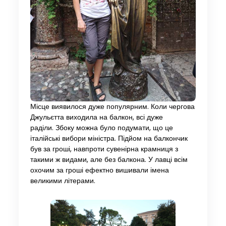
Місце виявилося дуже популярним. Коли чергова
Джульєтта виходила на балкон, всі дуже
раділи. Збоку можна було подумати, що це
італійські вибори міністра. Підйом на балкончик
був за гроші, навпроти сувенірна крамниця з
такими ж видами, але без балкона. У лавці всім
охочим за гроші ефектно вишивали імена
великими літерами.