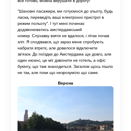
все готово, можна вирушати в дорогу!
“Шановні пасажири, ми готуємося до зльоту, будь
ласка, переведіть ваші електронні пристрої в
режим польоту”. І тут мені починає
додзвонюватись амстердамський
номер. Слухавку взяти не вдалося, і літак почав
зліт. Я сподівався, що зараз мене спробують
набрати втретє, але довелося відключити
зв’язок. До поїздки до Амстердама ще довго, але
один нюанс, це міг дзвонити не готель, а офіс
букінгу, що там знаходиться. Загалом щось пішло
не так, але поки що незрозуміло що саме.
Верона