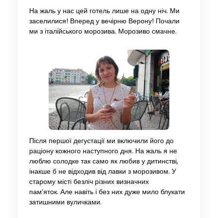
На жаль у нас цей готель лише на одну ніч. Ми
заселилися! Вперед у вечірню Верону! Почали
ми з італійського морозива. Морозиво смачне.
Після першої дегустації ми включили його до
раціону кожного наступного дня. На жаль я не
люблю солодке так само як любив у дитинстві,
інакше б не відходив від лавки з морозивом. У
старому місті безліч різних визначних
пам’яток. Але навіть і без них дуже мило блукати
затишними вуличками.