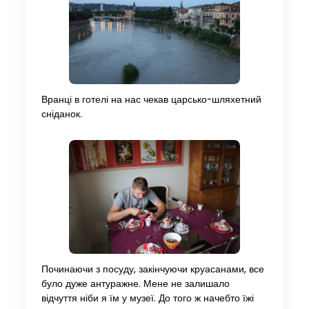
Вранці в готелі на нас чекав царсько-шляхетний
сніданок.
Починаючи з посуду, закінчуючи круасанами, все
було дуже антуражне. Мене не залишало
відчуття ніби я їм у музеї. До того ж начебто їжі