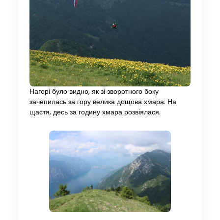
Нагорі було видно, як зі зворотного боку
зачепилась за гору велика дощова хмара. На
щастя, десь за годину хмара розвіялася.