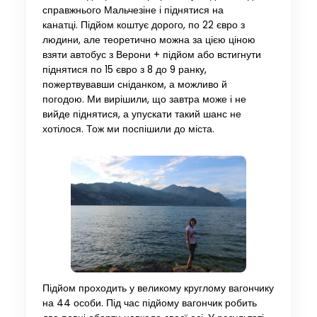
справжнього Мальчезіне і піднятися на
канатці. Підйом коштує дорого, по 22 євро з
людини, але теоретично можна за цією ціною
взяти автобус з Верони + підйом або встигнути
піднятися по 15 євро з 8 до 9 ранку,
пожертвувавши сніданком, а можливо й
погодою. Ми вирішили, що завтра може і не
вийде піднятися, а упускати такий шанс не
хотілося. Тож ми поспішили до міста.
Підйом проходить у великому круглому вагончику
на 44 особи. Під час підйому вагончик робить