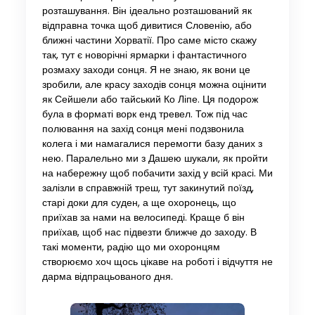
розташування. Він ідеально розташований як
відправна точка щоб дивитися Словенію, або
ближні частини Хорватії. Про саме місто скажу
так, тут є новорічні ярмарки і фантастичного
розмаху заходи сонця. Я не знаю, як вони це
зробили, але красу заходів сонця можна оцінити
як Сейшели або тайський Ко Ліпе. Ця подорож
була в форматі ворк енд тревел. Тож під час
полювання на захід сонця мені подзвонила
колега і ми намагалися перемогти базу даних з
нею. Паралельно ми з Дашею шукали, як пройти
на набережну щоб побачити захід у всій красі. Ми
залізли в справжній треш, тут закинутий поїзд,
старі доки для суден, а ще охоронець, що
приїхав за нами на велосипеді. Краще б він
приїхав, щоб нас підвезти ближче до заходу. В
такі моменти, радію що ми охоронцям
створюємо хоч щось цікаве на роботі і відчуття не
дарма відпрацьованого дня.