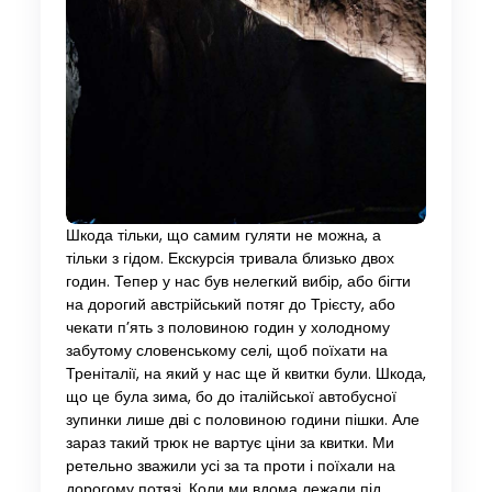
Шкода тільки, що самим гуляти не можна, а
тільки з гідом. Екскурсія тривала близько двох
годин. Тепер у нас був нелегкий вибір, або бігти
на дорогий австрійський потяг до Трієсту, або
чекати п’ять з половиною годин у холодному
забутому словенському селі, щоб поїхати на
Треніталії, на який у нас ще й квитки були. Шкода,
що це була зима, бо до італійської автобусної
зупинки лише дві с половиною години пішки. Але
зараз такий трюк не вартує ціни за квитки. Ми
ретельно зважили усі за та проти і поїхали на
дорогому потязі. Коли ми вдома лежали під