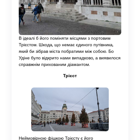
В ідеалі б його поміняти місцями з портовим
Трієстом. Шкода, що немає єдиного путівника,
який би зібрав міста побратими між собою. Бо
Удіне було відкрито нами випадково, а виявилося
справжнім прихованим діамантом.
Трієст
Неймовірною фішкою Трієсту є його