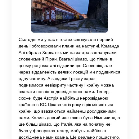
Сьогодні ми у нас в гостях святкували перший
день і обговорювали плани на наступні. Команда
Ані обрала Хорватію, ми на завтра запланували
словенський Піран. Взагалі цікаво, що тільки в
цьому році взагалі відкрили цю Словенію, але
через віддаленість деяких локацій ми подивилися
одну частину. А завдяки Трієсту зараз
подивимося невідкриту частину і країну можна
вважати повністю дослідженою нами. Тепер,
схоже, буде Австрія найбільш нерозвіданою
країною в ЄС. Цікаво як із року в рік міняються
країни, що вважаються найменш дослідженими
нами. Колись довгий час такою була Німеччина, а
ще більш цікаво, що Італія, яка на початку не
була у фаворитах тепер, мабуть, найбільш
досліджена нами країна. Ще реально пощастило,