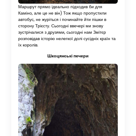
Маршрут прямо ідеально підходив би для
Каміно, але це не він) Тож якщо пропустили
автобус, не журіться і починайте йти пішки в
сторону Трієсту. Сьогодні ввечері ми знову
зустрічалися з друзями, сьогодні нам Змітєр
розповідав історію нелегкої долі сусідніх країн та
їх королів.
Шкоцянські печери