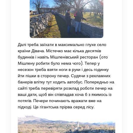
Далі треба заїхати в максимально глухе село
країни Дівача. Містечко має кілька десятків
будинків і навіть Мішленівський ресторан (ото
Мішлену робити було нема чого). Тепер у
несезон треба взяти ноги в руки і десь годинку
йти пішки в сторону печер. Судячи з рекламних
банерів влітку тут ходить автобус. Попередньо на
сайті треба перевіряти розклад роботи печер на
ваші дати, щоб він співпадав хоча б з якимось із
потягів. Печери починають вражати вже на
підході. Це гігантська прірва серед лісу.