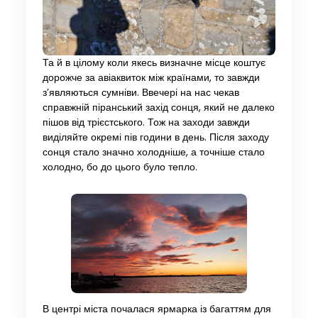
Та й в цілому коли якесь визначне місце коштує
дорожче за авіаквиток між країнами, то завжди
з’являються сумніви. Ввечері на нас чекав
справжній піранський захід сонця, який не далеко
пішов від трієстського. Тож на заходи завжди
виділяйте окремі пів години в день. Після заходу
сонця стало значно холодніше, а точніше стало
холодно, бо до цього було тепло.
В центрі міста почалася ярмарка із багаттям для