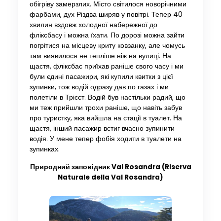
обігріву замерзлих. Місто світилося новорічними
фарбами, дух Різдва ширяв у повітрі. Тепер 40
хвилин вздовж холодної набережної до
фліксбасу і можна їхати. По дорозі можна зайти
погрітися на місцеву криту ковзанку, але чомусь
там виявилося не тепліше ніж на вулиці. На
щастя, фліксбас приїхав раніше свого часу і ми
були єдині пасажири, які купили квитки з цієї
зупинки, тож водій одразу дав по газах і ми
полетіли в Трієст. Водій був настільки радий, що
ми теж прийшли трохи раніше, що навіть забув
про туристку, яка вийшла на стації в туалет. На
щастя, інший пасажир встиг вчасно зупинити
водія. У мене тепер фобія ходити в туалети на
зупинках.
Природний заповідник Val Rosandra (Riserva
Naturale della Val Rosandra)