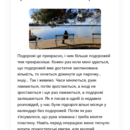
Подорожі це прекрасно, і чим більше подорожей
тим прекрасніше. Кожен раз коли мені здається,
що подорожей вже достатня запланована
кількість, то хочеться докинути ще парочку…
іншу… Так і живимо. Часи міняються, руки
ламаються, потім зростаються, а іноді не
зростаються і ще раз ламаються, а подорожі
залишаються. Як я писав в одній із недавніх
розповідей, у нас були підозрілі вільні місяця у
календарі без подорожей. Потім як раз
з’ясувалося, що рука зламана і треба міняти
пластину. Навіть перед операцією мене тягнуло
купити лоукостерські квитки, але мудрий