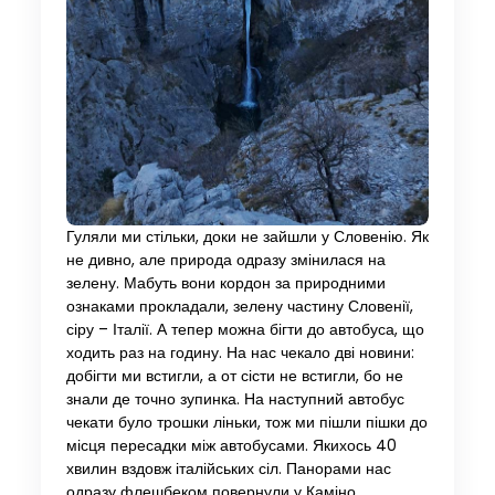
Гуляли ми стільки, доки не зайшли у Словенію. Як
не дивно, але природа одразу змінилася на
зелену. Мабуть вони кордон за природними
ознаками прокладали, зелену частину Словенії,
сіру – Італії. А тепер можна бігти до автобуса, що
ходить раз на годину. На нас чекало дві новини:
добігти ми встигли, а от сісти не встигли, бо не
знали де точно зупинка. На наступний автобус
чекати було трошки ліньки, тож ми пішли пішки до
місця пересадки між автобусами. Якихось 40
хвилин вздовж італійських сіл. Панорами нас
одразу флешбеком повернули у Каміно.