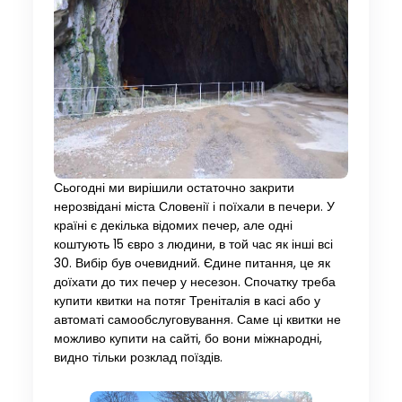
Сьогодні ми вирішили остаточно закрити
нерозвідані міста Словенії і поїхали в печери. У
країні є декілька відомих печер, але одні
коштують 15 євро з людини, в той час як інші всі
30. Вибір був очевидний. Єдине питання, це як
доїхати до тих печер у несезон. Спочатку треба
купити квитки на потяг Треніталія в касі або у
автоматі самообслуговування. Саме ці квитки не
можливо купити на сайті, бо вони міжнародні,
видно тільки розклад поїздів.