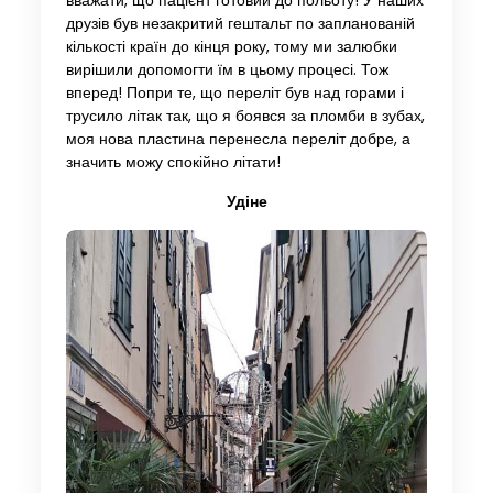
вважати, що пацієнт готовий до польоту! У наших
друзів був незакритий гештальт по запланованій
кількості країн до кінця року, тому ми залюбки
вирішили допомогти їм в цьому процесі. Тож
вперед! Попри те, що переліт був над горами і
трусило літак так, що я боявся за пломби в зубах,
моя нова пластина перенесла переліт добре, а
значить можу спокійно літати!
Удіне