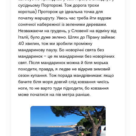
сусідньому Порторожі. Тож дорога трохи
коротша) Проторож це ідеальна точка для
початку маршруту. Увесь час треба йти вздовж
сонячної набережної із зеленими деревами.
Незважаючи на грудень, у Словенії на відміну від
Італії, було дуже зелено. Шлях до Пірану займає
40 хвилин, тож ми зробили проміжну
мандаринову паузу. Бо новорічні свята без
мандаринок – це як мандаринки без новорічних
свят. Після мандаринок можна й біля морька
походити, правда, я ледве не відкрив зимовий
сезон купання. Тож порада мандрівникам: якщо
бачите біля моря довгий слід ковзання чиєїсь
ноги, то не варто туди підходити, бо ковзання
може початися на пів метра раніше.