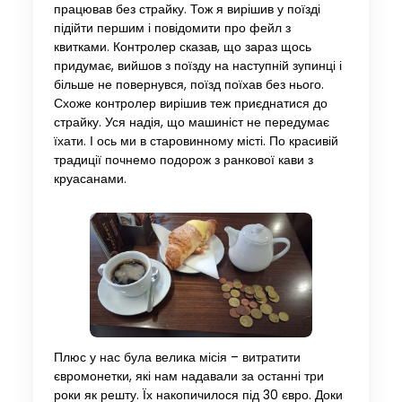
працював без страйку. Тож я вирішив у поїзді
підійти першим і повідомити про фейл з
квитками. Контролер сказав, що зараз щось
придумає, вийшов з поїзду на наступній зупинці і
більше не повернувся, поїзд поїхав без нього.
Схоже контролер вирішив теж приєднатися до
страйку. Уся надія, що машиніст не передумає
їхати. І ось ми в старовинному місті. По красивій
традиції почнемо подорож з ранкової кави з
круасанами.
Плюс у нас була велика місія – витратити
євромонетки, які нам надавали за останні три
роки як решту. Їх накопичилося під 30 євро. Доки