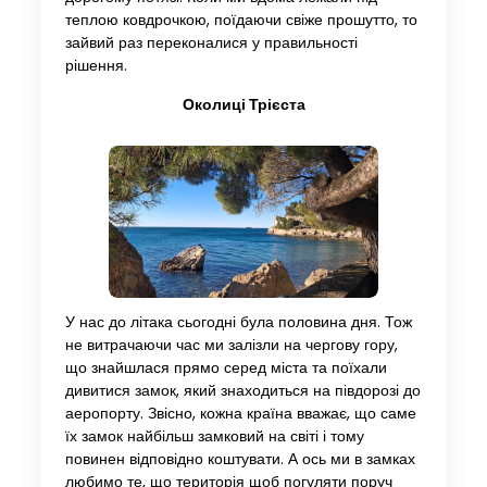
теплою ковдрочкою, поїдаючи свіже прошутто, то
зайвий раз переконалися у правильності
рішення.
Околиці Трієста
У нас до літака сьогодні була половина дня. Тож
не витрачаючи час ми залізли на чергову гору,
що знайшлася прямо серед міста та поїхали
дивитися замок, який знаходиться на півдорозі до
аеропорту. Звісно, кожна країна вважає, що саме
їх замок найбільш замковий на світі і тому
повинен відповідно коштувати. А ось ми в замках
любимо те, що територія щоб погуляти поруч