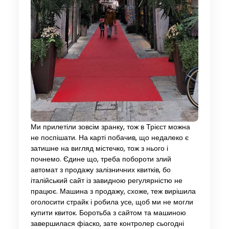
Ми прилетіли зовсім зранку, тож в Трієст можна
не поспішати. На карті побачив, що недалеко є
затишне на вигляд містечко, тож з нього і
почнемо. Єдине що, треба побороти злий
автомат з продажу залізничних квитків, бо
італійський сайт із завидною регулярністю не
працює. Машина з продажу, схоже, теж вирішила
оголосити страйк і робила усе, щоб ми не могли
купити квиток. Боротьба з сайтом та машиною
завершилася фіаско, зате контролер сьогодні