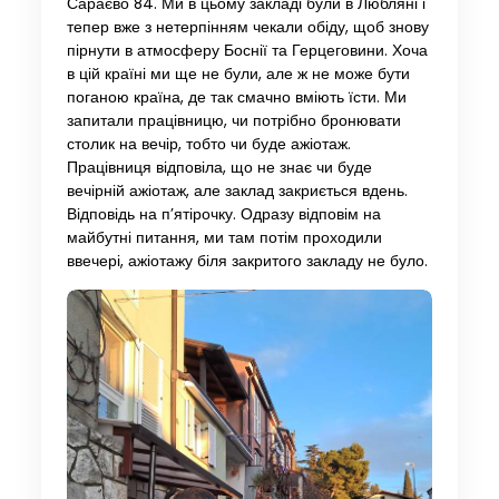
Сараєво 84. Ми в цьому закладі були в Любляні і
тепер вже з нетерпінням чекали обіду, щоб знову
пірнути в атмосферу Боснії та Герцеговини. Хоча
в цій країні ми ще не були, але ж не може бути
поганою країна, де так смачно вміють їсти. Ми
запитали працівницю, чи потрібно бронювати
столик на вечір, тобто чи буде ажіотаж.
Працівниця відповіла, що не знає чи буде
вечірній ажіотаж, але заклад закриється вдень.
Відповідь на п’ятірочку. Одразу відповім на
майбутні питання, ми там потім проходили
ввечері, ажіотажу біля закритого закладу не було.