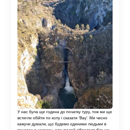
У нас була ще година до початку туру, тож ми ще
встигли обійти по колу і сказати ‘Вау’. Ми чесно
кажучи думали, що будемо єдиними людьми в