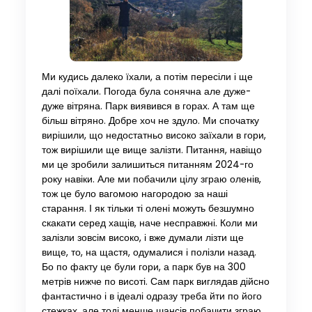
Ми кудись далеко їхали, а потім пересіли і ще
далі поїхали. Погода була сонячна але дуже-
дуже вітряна. Парк виявився в горах. А там ще
більш вітряно. Добре хоч не здуло. Ми спочатку
вирішили, що недостатньо високо заїхали в гори,
тож вирішили ще вище залізти. Питання, навіщо
ми це зробили залишиться питанням 2024-го
року навіки. Але ми побачили цілу зграю оленів,
тож це було вагомою нагородою за наші
старання. І як тільки ті олені можуть безшумно
скакати серед хащів, наче несправжні. Коли ми
залізли зовсім високо, і вже думали лізти ще
вище, то, на щастя, одумалися і полізли назад.
Бо по факту це були гори, а парк був на 300
метрів нижче по висоті. Сам парк виглядав дійсно
фантастично і в ідеалі одразу треба йти по його
стежках, але тоді менше шансів побачити зграю