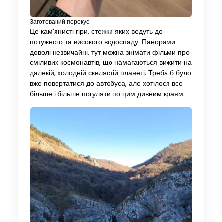
Заготований перекус
Це кам’янисті гіри, стежки яких ведуть до
потужного та високого водоспаду. Панорами
доволі незвичайні, тут можна знімати фільми про
сміливих космонавтів, що намагаються вижити на
далекій, холодній скелястій планеті. Треба б було
вже повертатися до автобуса, але хотілося все
більше і більше погуляти по цим дивним краям.