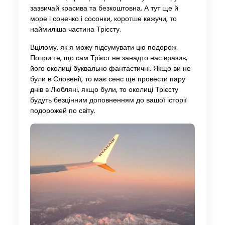
зазвичай красива та безкоштовна. А тут ще й
море і сонечко і сосонки, коротше кажучи, то
наймиліша частина Трієсту.
Вцілому, як я можу підсумувати цю подорож.
Попри те, що сам Трієст не занадто нас вразив,
його околиці буквально фантастичні. Якщо ви не
були в Словенії, то має сенс ще провести пару
днів в Любляні, якщо були, то околиці Трієсту
будуть безцінним доповненням до вашої історії
подорожей по світу.