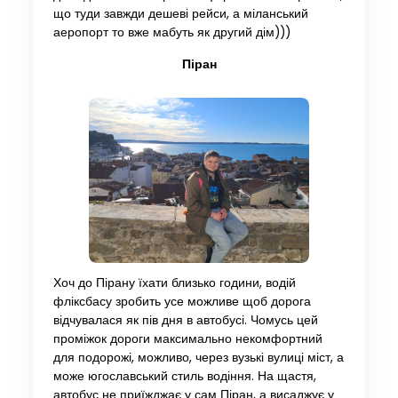
що туди завжди дешеві рейси, а міланський
аеропорт то вже мабуть як другий дім)))
Піран
Хоч до Пірану їхати близько години, водій
фліксбасу зробить усе можливе щоб дорога
відчувалася як пів дня в автобусі. Чомусь цей
проміжок дороги максимально некомфортний
для подорожі, можливо, через вузькі вулиці міст, а
може югославський стиль водіння. На щастя,
автобус не приїжджає у сам Піран, а висаджує у