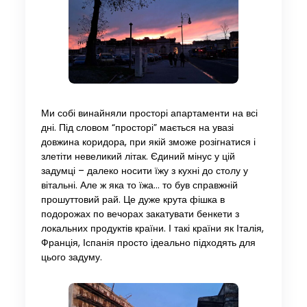
Ми собі винайняли просторі апартаменти на всі
дні. Під словом “просторі” мається на увазі
довжина коридора, при якій зможе розігнатися і
злетіти невеликий літак. Єдиний мінус у цій
задумці – далеко носити їжу з кухні до столу у
вітальні. Але ж яка то їжа… то був справжній
прошуттовий рай. Це дуже крута фішка в
подорожах по вечорах закатувати бенкети з
локальних продуктів країни. І такі країни як Італія,
Франція, Іспанія просто ідеально підходять для
цього задуму.