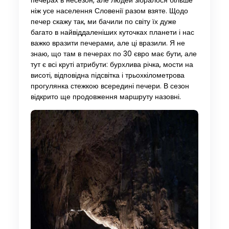
печерах в несезон, але людей зібралося більше
ніж усе населення Словенії разом взяте. Щодо
печер скажу так, ми бачили по світу їх дуже
багато в найвіддаленіших куточках планети і нас
важко вразити печерами, але ці вразили. Я не
знаю, що там в печерах по 30 євро має бути, але
тут є всі круті атрибути: бурхлива річка, мости на
висоті, відповідна підсвітка і трьохкілометрова
прогулянка стежкою всередині печери. В сезон
відкрито ще продовження маршруту назовні.