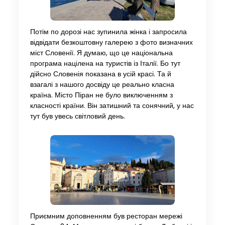
Потім по дорозі нас зупинила жінка і запросила
відвідати безкоштовну галерею з фото визначних
міст Словенії. Я думаю, що це національна
програма націлена на туристів із Італії. Бо тут
дійсно Словенія показана в усій красі. Та й
взагалі з нашого досвіду це реально класна
країна. Місто Піран не було виключенням з
класності країни. Він затишний та сонячний, у нас
тут був увесь світловий день.
Приємним доповненням був ресторан мережі