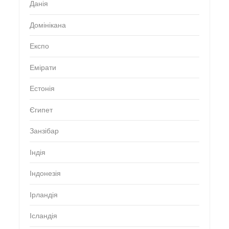
Данія
Домінікана
Експо
Емірати
Естонія
Єгипет
Занзібар
Індія
Індонезія
Ірландія
Ісландія