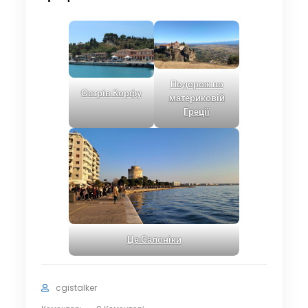
Подорож по
Острів Корфу
материковій
Греції
Це Салоніки
cgistalker