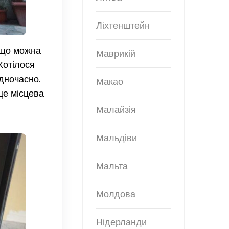
Ліхтенштейн
 що можна
Маврикій
 Хотілося
дночасно.
Макао
це місцева
Малайзія
Мальдіви
Мальта
Молдова
Нідерланди