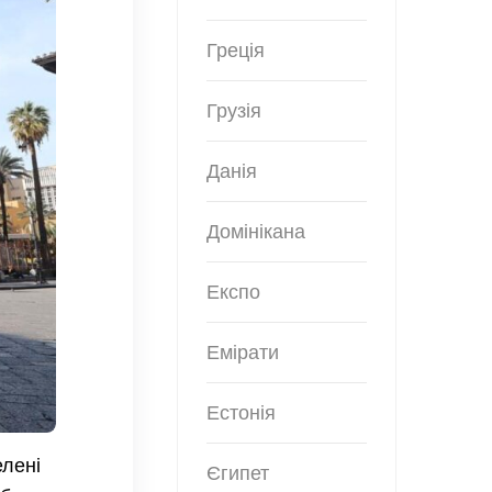
Греція
Грузія
Данія
Домінікана
Експо
Емірати
Естонія
елені
Єгипет