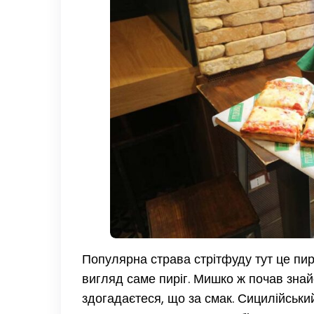
Популярна страва стрітфуду тут це пирі
вигляд саме пиріг. Мишко ж почав знай
здогадаєтеся, що за смак. Сицилійський