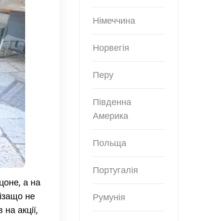
Німеччина
Норвегія
Перу
Південна
Америка
Польща
Португалія
цоне, а на
Нізащо не
Румунія
на акції,