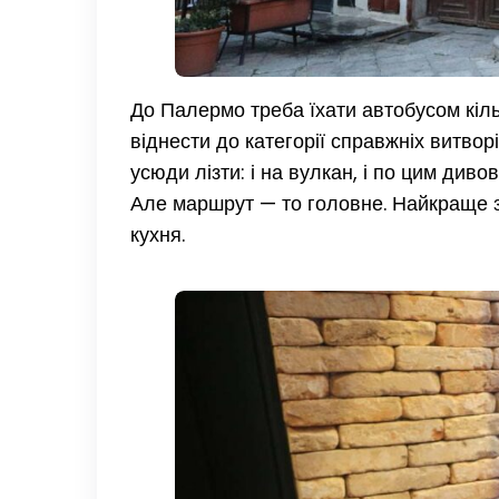
До Палермо треба їхати автобусом кіл
віднести до категорії справжніх витворі
усюди лізти: і на вулкан, і по цим ди
Але маршрут — то головне. Найкраще зн
кухня.