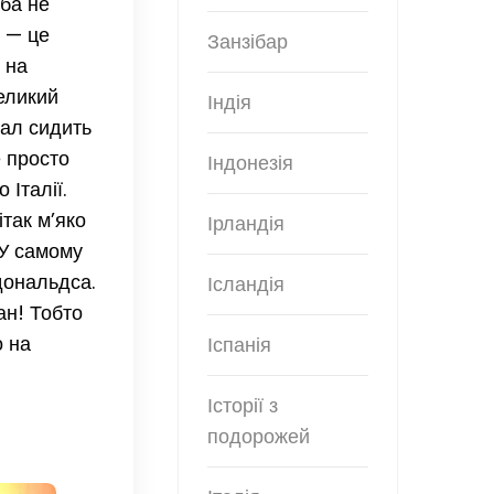
еба не
ї — це
Занзібар
 на
великий
Індія
нал сидить
е просто
Індонезія
 Італії.
так м’яко
Ірландія
 У самому
дональдса.
Ісландія
ан! Тобто
о на
Іспанія
Історії з
подорожей