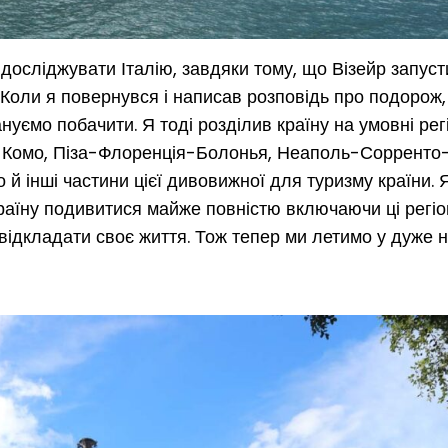
осліджувати Італію, завдяки тому, що Візейр запуст
Коли я повернувся і написав розповідь про подорож,
нуємо побачити. Я тоді розділив країну на умовні рег
та Комо, Піза-Флоренція-Болонья, Неаполь-Сорренто
о й інші частини цієї дивовижної для туризму країни. 
країну подивитися майже повністю включаючи ці регіо
відкладати своє життя. Тож тепер ми летимо у дуже 