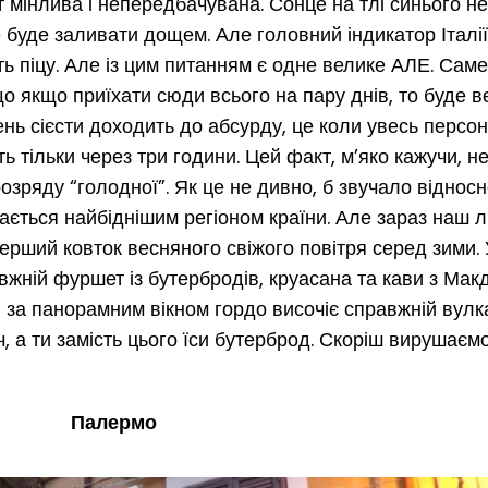
 мінлива і непередбачувана. Сонце на тлі синього н
е буде заливати дощем. Але головний індикатор Італі
ть піцу. Але із цим питанням є одне велике АЛЕ. Саме
що якщо приїхати сюди всього на пару днів, то буде 
вень сієсти доходить до абсурду, це коли увесь персо
ь тільки через три години. Цей факт, м’яко кажучи, н
розряду “голодної”. Як це не дивно, б звучало відносно
ється найбіднішим регіоном країни. Але зараз наш лі
 перший ковток весняного свіжого повітря серед зими.
жній фуршет із бутербродів, круасана та кави з Мак
 за панорамним вікном гордо височіє справжній вулк
, а ти замість цього їси бутерброд. Скоріш вирушаєм
Палермо