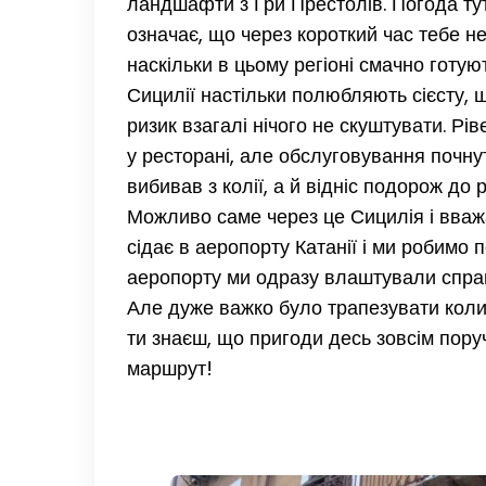
ландшафти з Гри Престолів. Погода тут
означає, що через короткий час тебе н
наскільки в цьому регіоні смачно готую
Сицилії настільки полюбляють сієсту, 
ризик взагалі нічого не скуштувати. Рі
у ресторані, але обслуговування почнут
вибивав з колії, а й відніс подорож до 
Можливо саме через це Сицилія і вважа
сідає в аеропорту Катанії і ми робимо
аеропорту ми одразу влаштували справ
Але дуже важко було трапезувати коли
ти знаєш, що пригоди десь зовсім поруч
маршрут!