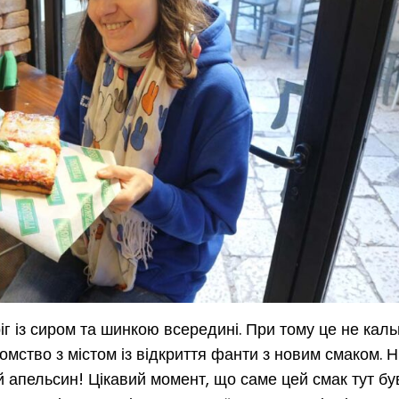
г із сиром та шинкою всередині. При тому це не каль
омство з містом із відкриття фанти з новим смаком. 
 апельсин! Цікавий момент, що саме цей смак тут був 