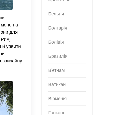
Бельгія
ив
 мене на
Болгарія
іони для
-Рим,
Болівія
Я й уявити
ни.
Бразилія
незвичайну
В'єтнам
Ватикан
Вірменія
Гонконг