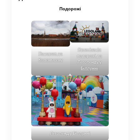
Подорожі
Організація
Подорож до
подорожі до
Копенгагену
Леголенду у
Біллунні
Леголенд у Біллунні