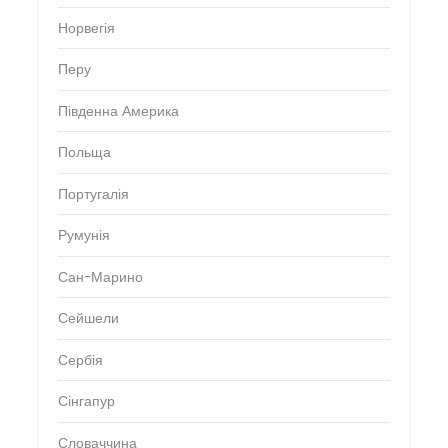
Норвегія
Перу
Південна Америка
Польща
Португалія
Румунія
Сан-Марино
Сейшели
Сербія
Сінгапур
Словаччина