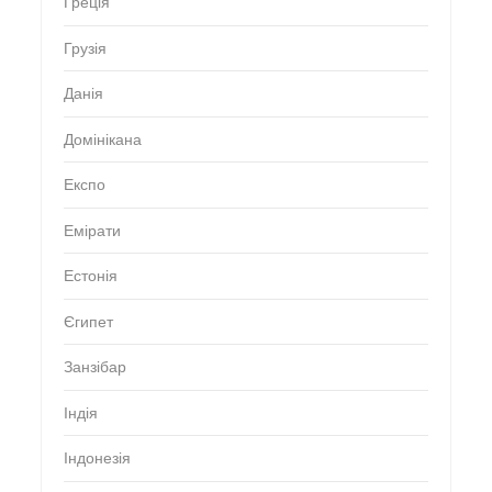
Греція
Грузія
Данія
Домінікана
Експо
Емірати
Естонія
Єгипет
Занзібар
Індія
Індонезія