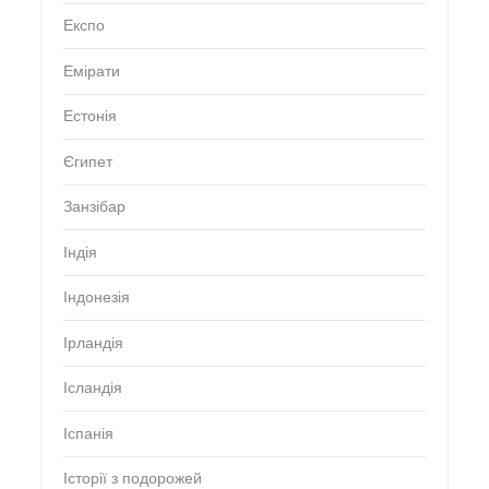
Експо
Емірати
Естонія
Єгипет
Занзібар
Індія
Індонезія
Ірландія
Ісландія
Іспанія
Історії з подорожей