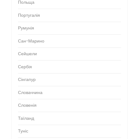
Польща
Португалія
Румунія
Сан-Марино
Сейшели
Сербія
Сінгапур
Словаччина
Словенія
Таїланд
Туніс