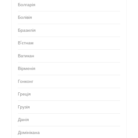
Болгарія
Болівія
Бразилія
В'єтнам
Ватикан
Вірменія
Гонконг
Греція
Грузія
Данія
Домінікана