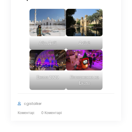
Абу-Дабі
Дуба
й
Повернення на
Експо 2020
Експо
cgistalker
Коментар:
0 Коментарі