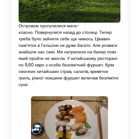
Островом прогулялися мега-
класно. Повернулися назад до столиці. Тепер
треба було зайняти себе ще чимось. Цікавих
пам’яток в Гельсінкі не дуже багато. Але розваги
знайшли нас самі. Ми натрапили на банер повз
який пройти не змогли. У китайському ресторані
по 9,60 євро з особи безлімітний фуршет. Крім
смачних китайських страв, салатів, креветок
гриль, різної локшини фуршет включав безлімітні
суші.