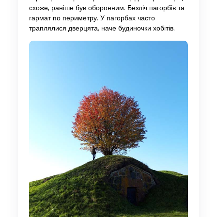
схоже, раніше був оборонним. Безліч пагорбів та
гармат по периметру. У пагорбах часто
траплялися дверцята, наче будиночки хобітів.