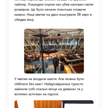
лайнер. Усередині пором нас убив наповал своїм
розміром. Це було неначе гігантське плавуче
казино. Наші квитки на двох коштували 38 євро в
обидва кінці.
У квитки не входили каюти. Але можна було
обійтися без кают. Найдосвідченіші туристи
зайняли собі спальні місця на диванах та у
всіляких куточках на підлозі.