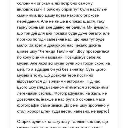
солоними огірками, які потрібно самому
виловлювати. Причому огірки тут були настільки
смачними, що Дашу потім накрило огіркове
переїдання. Але не лише в огірках щастя, таку
гарну осінь ми вже давно не бачили. Ми думали,
що три дні для цієї поїздки буде дуже багато, але
прогноз погоди запевняв нас, що нам тут буде
мало. За третім драконом нас чекало досить
цікаве шоу “Легенди Таллінна”. Шоу проводиться
по колу різними мовами. Позиціонує себе як
музей. Але якби всі музеї були хоч трохи схожі на
цей, то я відвідав би усі без винятку. Суть цього
музею в тому, що довкола тебе постійно
відбуваються дії з живими акторами. Під час
цього шоу глядач знайомитиметься з головними
легендами столиці. Фотографувати, на жаль, не
дозволяють, інакше в нас була б основна маса
фотографій саме звідси. До речі, шоу зроблено у
стилі хорор! Дітей туди вести, напевно, не варто)
Старих вуличок та закутків у Таллінні стільки, що
можна весь день з радістю витратити на їхнє