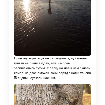
Причому вода іноді так розходиться, що можна
гуляти не лише вздовж, але й морем
залишаючись сухим. У парку на лавці нам склали
компанію двоє білочок, вони поряд з нами хвилин
15 сиділи і лускали насіння.