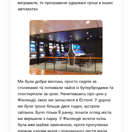
вигравали, то програвали одержані гроші в інших
автоматах.
Ми були добре виспані, просто сиділи за
столиками та попивали чайок із бутербродами та
спостерігали за грою. Начитавшись про ціни у
Фінляндії, їжею ми запаслися в Естонії. У дорозі
ми були трохи більше двох годин, зустріли
світанок. Було тільки 8 ранку, почати огляд міста
ми вирішили з парку. У Фінляндії золота осінь
була вже майже закінченою, проте прогулянка
парком уздовж моря і опадаючого листя мала