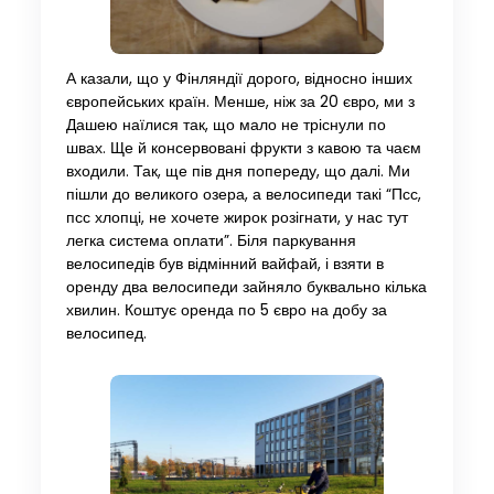
А казали, що у Фінляндії дорого, відносно інших
європейських країн. Менше, ніж за 20 євро, ми з
Дашею наїлися так, що мало не тріснули по
швах. Ще й консервовані фрукти з кавою та чаєм
входили. Так, ще пів дня попереду, що далі. Ми
пішли до великого озера, а велосипеди такі “Псс,
псс хлопці, не хочете жирок розігнати, у нас тут
легка система оплати”. Біля паркування
велосипедів був відмінний вайфай, і взяти в
оренду два велосипеди зайняло буквально кілька
хвилин. Коштує оренда по 5 євро на добу за
велосипед.