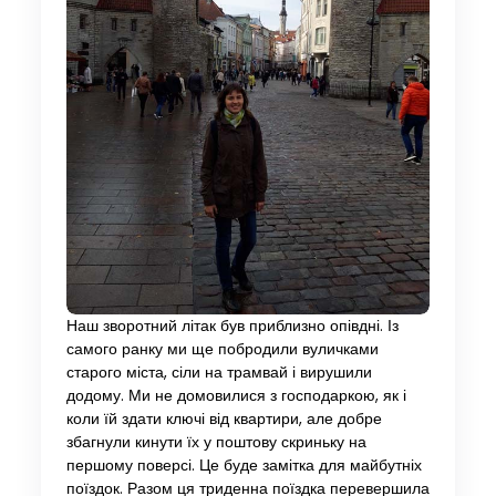
Наш зворотний літак був приблизно опівдні. Із
самого ранку ми ще побродили вуличками
старого міста, сіли на трамвай і вирушили
додому. Ми не домовилися з господаркою, як і
коли їй здати ключі від квартири, але добре
збагнули кинути їх у поштову скриньку на
першому поверсі. Це буде замітка для майбутніх
поїздок. Разом ця триденна поїздка перевершила