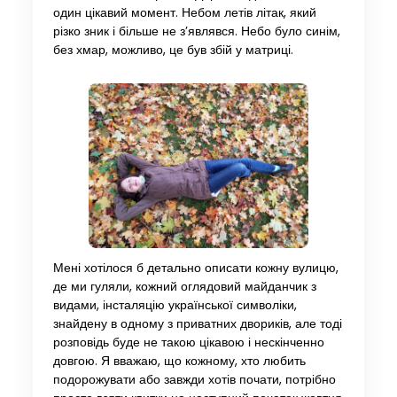
один цікавий момент. Небом летів літак, який
різко зник і більше не з’являвся. Небо було синім,
без хмар, можливо, це був збій у матриці.
Мені хотілося б детально описати кожну вулицю,
де ми гуляли, кожний оглядовий майданчик з
видами, інсталяцію української символіки,
знайдену в одному з приватних двориків, але тоді
розповідь буде не такою цікавою і нескінченно
довгою. Я вважаю, що кожному, хто любить
подорожувати або завжди хотів почати, потрібно