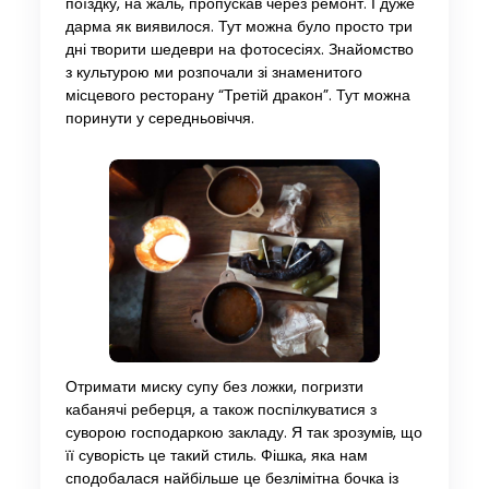
поїздку, на жаль, пропускав через ремонт. І дуже
дарма як виявилося. Тут можна було просто три
дні творити шедеври на фотосесіях. Знайомство
з культурою ми розпочали зі знаменитого
місцевого ресторану “Третій дракон”. Тут можна
поринути у середньовіччя.
Отримати миску супу без ложки, погризти
кабанячі реберця, а також поспілкуватися з
суворою господаркою закладу. Я так зрозумів, що
її суворість це такий стиль. Фішка, яка нам
сподобалася найбільше це безлімітна бочка із