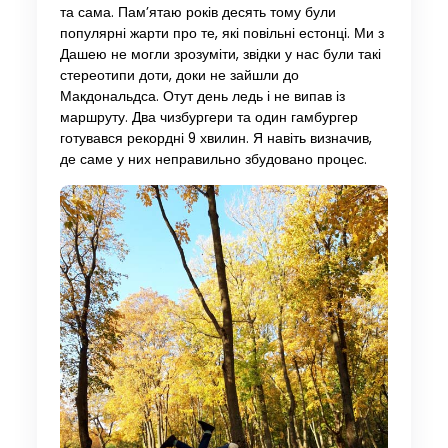
та сама. Пам’ятаю років десять тому були
популярні жарти про те, які повільні естонці. Ми з
Дашею не могли зрозуміти, звідки у нас були такі
стереотипи доти, доки не зайшли до
Макдональдса. Отут день ледь і не випав із
маршруту. Два чизбургери та один гамбургер
готувався рекордні 9 хвилин. Я навіть визначив,
де саме у них неправильно збудовано процес.