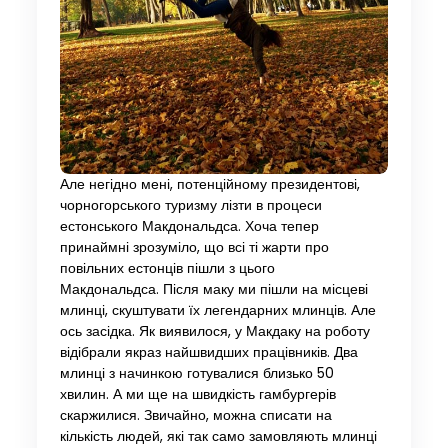
Але негідно мені, потенційному президентові,
чорногорського туризму лізти в процеси
естонського Макдональдса. Хоча тепер
принаймні зрозуміло, що всі ті жарти про
повільних естонців пішли з цього
Макдональдса. Після маку ми пішли на місцеві
млинці, скуштувати їх легендарних млинців. Але
ось засідка. Як виявилося, у Макдаку на роботу
відібрали якраз найшвидших працівників. Два
млинці з начинкою готувалися близько 50
хвилин. А ми ще на швидкість гамбургерів
скаржилися. Звичайно, можна списати на
кількість людей, які так само замовляють млинці