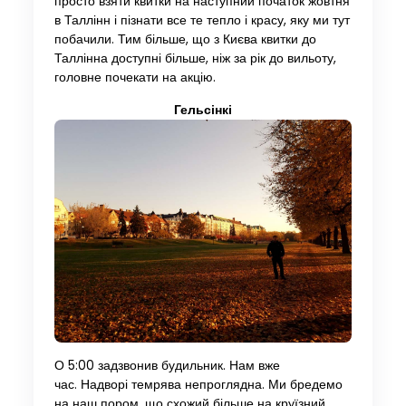
просто взяти квитки на наступний початок жовтня
в Таллінн і пізнати все те тепло і красу, яку ми тут
побачили. Тим більше, що з Києва квитки до
Таллінна доступні більше, ніж за рік до вильоту,
головне почекати на акцію.
Гельсінкі
О 5:00 задзвонив будильник. Нам вже
час. Надворі темрява непроглядна. Ми бредемо
на наш пором, що схожий більше на круїзний