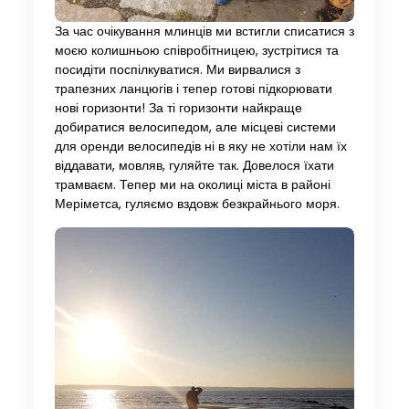
За час очікування млинців ми встигли списатися з
моєю колишньою співробітницею, зустрітися та
посидіти поспілкуватися. Ми вирвалися з
трапезних ланцюгів і тепер готові підкорювати
нові горизонти! За ті горизонти найкраще
добиратися велосипедом, але місцеві системи
для оренди велосипедів ні в яку не хотіли нам їх
віддавати, мовляв, гуляйте так. Довелося їхати
трамваєм. Тепер ми на околиці міста в районі
Меріметса, гуляємо вздовж безкрайнього моря.