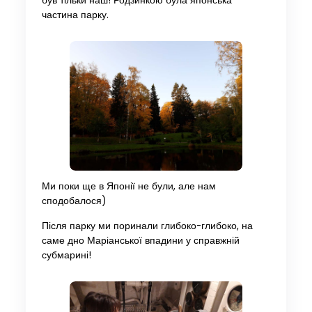
був тільки наш! Родзинкою була японська
частина парку.
Ми поки ще в Японії не були, але нам
сподобалося)
Після парку ми поринали глибоко-глибоко, на
саме дно Маріанської впадини у справжній
субмарині!