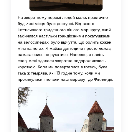
На зворотному поромі людей мало, практично
будь-які місця були доступні. Від такого
інтенсивного триденного пішого маршруту, який
закінчився настільки грандіозними покатушками
на велосипедах, було відчуття, що болить кожен
м’яз на ногах. Я майже дві години просто лежав,
намагаючись не рухатися. Напевно, я навіть
спав, мені здалася зворотна подорож якоюсь
короткою. Коли ми поверталися в готель, була
така ж темрява, як і 19 годин тому, коли ми
прокинулися і почали наш маршрут до Фінляндії.