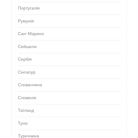
Португалія
Румунія
Сан-Марино
Сейшели
Сербія
Сінгапур
Словаччина
Словенія
Таїланд
Туніс
Туреччина