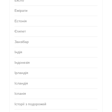
Експо
Емірати
Естонія
Єгипет
Занзібар
Індія
Індонезія
Ірландія
Ісландія
Іспанія
Історії з подорожей