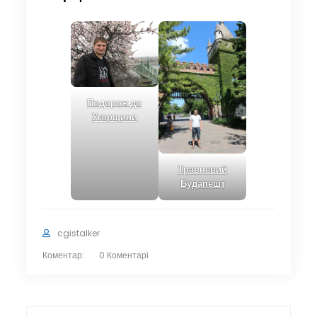
Подорож до
Угорщини
Травневий
Бу
д
апешт
cgistalker
Коментар:
0 Коментарі