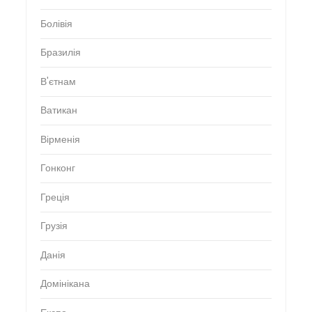
Болівія
Бразилія
В'єтнам
Ватикан
Вірменія
Гонконг
Греція
Грузія
Данія
Домінікана