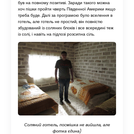
був на повному позитиві. Заради такого можна
хоч пішки пройти чверть Південної Америки якщо
треба буде. Далі за програмою було вселення в
готель, але готель не простий, він повністю
збудований із соляних блоків і все всередині теж
із солі, і навіть на підлозі розсипна сіль.
Соляний готель, посмішка не вийшла, але
фотка єдина)