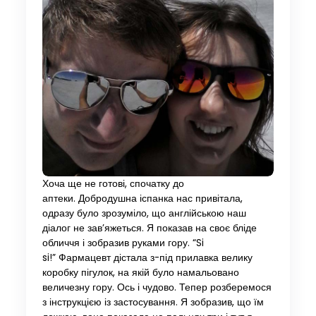
Хоча ще не готові, спочатку до
аптеки. Добродушна іспанка нас привітала,
одразу було зрозуміло, що англійською наш
діалог не зав’яжеться. Я показав на своє бліде
обличчя і зобразив руками гору. “Si
si!” Фармацевт дістала з-під прилавка велику
коробку пігулок, на якій було намальовано
величезну гору. Ось і чудово. Тепер розберемося
з інструкцією із застосування. Я зобразив, що їм