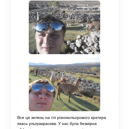
Вся ця зелень на тлі різнокольорового кратера
якась ультракрасива. У нас була безмірна