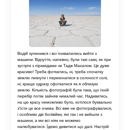
Водій зупинився і всі поквапились вийти з
машини. Відчуття, напевно, були такі самі, як при
зустрічі з пірамідами чи Тадж Махалом. Це дуже
красиво! Треба фоткатись, ні, треба спочатку
землю лизнути і переконатися в солоності солі,
ні, краще одразу сфоткатися як я облизую
землю. Кількість фотографій була така, що їхній
перебір потім зайняв чималий час. Надивитись
на цю красу неможливо було, хотілося буквально
з’їсти це все очима. Всі вже не фотографувалися,
і особливо дві болівійки, які так і не вийшли з
машини, а ми всі ніяк не можемо
налюбуватися. Їдемо дивитися що далі. Настрій