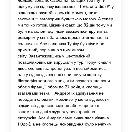
ложкою, вона показала на пальцях три і тут я
підсумував відразу іспанською “Tres, uno dias?” у
відповідь почув «Si!» ось він момент, жити
захочеш — заговориш будь-якою мовою. А тепер
ми точно готові. Цікавий факт, що 82 дні тому ми
були на солончаку, який вважається другим за
розміром у світі. Загалом, щось потягло нас на
солончаки. Але солончак Тунісу був нічим не
примітний, порівняно з цим дивом
світу. Завантажившись у шестимісний
позашляховик, ми вирушили у тур. Поруч сиділи
двоє хлопців і запропонували познайомитись,
але у відповідь від нас вони почули коротку
біографію кожного з них, я їм розповів, що вони
обоє з Франції, обом по 27 років, а хлопець
взагалі мій тезка – Андрео! Їх здивування не
передати словами, можливо, у мене від висоти
відкрився дар ясновидіння або ж просто я
запам’ятав дані з журналу реєстрації на
екскурсію. Але Андрео саме виявилася дівчина
(Одрі), а не хлопець, ясновидіння було нечітким.