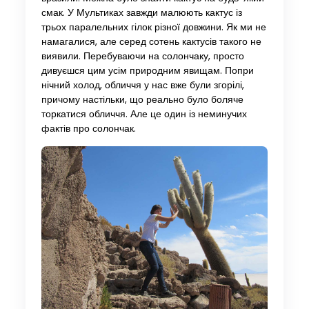
смак. У Мультиках завжди малюють кактус із
трьох паралельних гілок різної довжини. Як ми не
намагалися, але серед сотень кактусів такого не
виявили. Перебуваючи на солончаку, просто
дивуєшся цим усім природним явищам. Попри
нічний холод, обличчя у нас вже були згорілі,
причому настільки, що реально було боляче
торкатися обличчя. Але це один із неминучих
фактів про солончак.