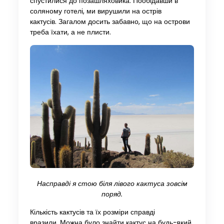
спустилися до позашляховика. Пообідавши в
соляному готелі, ми вирушили на острів
кактусів. Загалом досить забавно, що на острови
треба їхати, а не плисти.
Насправді я стою біля лівого кактуса зовсім
поряд.
Кількість кактусів та їх розміри справді
вразили. Можна було знайти кактус на будь-який