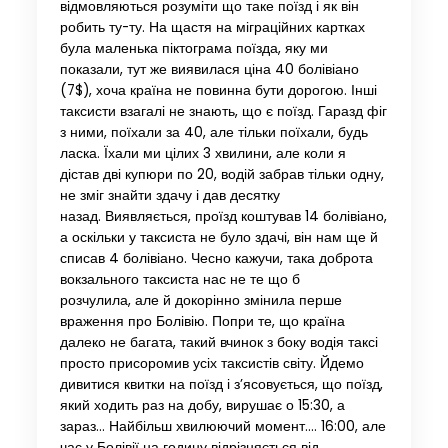
відмовляються розуміти що таке поїзд і як він
робить ту-ту. На щастя на міграційних картках
була маленька піктограма поїзда, яку ми
показали, тут же виявилася ціна 40 болівіано
(7$), хоча країна не повинна бути дорогою. Інші
таксисти взагалі не знають, що є поїзд. Гаразд фіг
з ними, поїхали за 40, але тільки поїхали, будь
ласка. Їхали ми цілих 3 хвилини, але коли я
дістав дві купюри по 20, водій забрав тільки одну,
не зміг знайти здачу і дав десятку
назад. Виявляється, проїзд коштував 14 болівіано,
а оскільки у таксиста не було здачі, він нам ще й
списав 4 болівіано. Чесно кажучи, така доброта
вокзального таксиста нас не те що б
розчулила, але й докорінно змінила перше
враження про Болівію. Попри те, що країна
далеко не багата, такий вчинок з боку водія таксі
просто присоромив усіх таксистів світу. Йдемо
дивитися квитки на поїзд і з’ясовується, що поїзд,
який ходить раз на добу, вирушає о 15:30, а
зараз… Найбільш хвилюючий момент…. 16:00, але
час у Болівії на годину відрізняється від