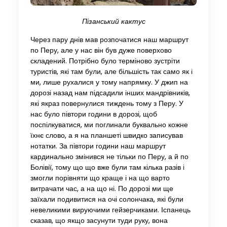
Пізанський кактус
Через пару днів мав розпочатися наш маршрут
по Перу, але у нас він був дуже поверхово
складений. Потрібно було терміново зустріти
туристів, які там були, але більшість так само як і
ми, лише рухалися у тому напрямку. У джип на
дорозі назад нам підсадили інших мандрівників,
які якраз повернулися тиждень тому з Перу. У
нас було півтори години в дорозі, щоб
поспілкуватися, ми поглинали буквально кожне
їхнє слово, а я на планшеті швидко записував
нотатки. За півтори години наш маршрут
кардинально змінився не тільки по Перу, а й по
Болівії, тому що що вже були там кілька разів і
змогли порівняти що краще і на що варто
витрачати час, а на що ні. По дорозі ми ще
заїхали подивитися на очі солончака, які були
невеликими вируючими гейзерчиками. Іспанець
сказав, що якщо засунути туди руку, вона