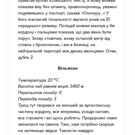
привітав купою іспанського тексту, я йому мовчки
показав візу без штампу, правоохоронець, уважно
подивившись у паспорт, сказав: «Ооооууу…» У
його згасаючій тональності звучало років на 10
середнього режиму. Поліцай мовчки махнув у бік
кордону і пальцями показав, що два вікна були
поруч. Знову стовпчик, знову останній метр від
стовпа з Аргентиною, і ми в безпеці, на
нейтральній території між двома віконцями. Отже,
дубль 2.
Вільясон
o
Температура 20
C
Висота над рівнем моря: 3450 м
Перельотів позаду: 6
Переїздів позаду: 3
Треш тут творився не менший за аргентинську
частину кордону, все впереміш, усюди натовп,
все строкате і всі щось роблять. Придорожні лами
змінилися на свинок. Такс, нам потрібно скоріше
на залізницю звідси. Таксисти навідріз