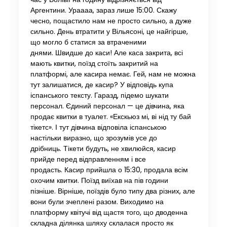
Аргентини. Ураааа, зараз лише 15:00. Скажу
чесно, пощастило нам не просто сильно, а дуже
сильно. День втратити у Вільясоні, це найгірше,
що могло б статися за втраченими
днями. Швидше до каси! Але каса закрита, всі
мають квитки, поїзд стоїть закритий на
платформі, але касира немає. Гей, нам не можна
тут залишатися, де касир? У відповідь купа
іспанського тексту. Гаразд, підемо шукати
персонал. Єдиний персонал — це дівчина, яка
продає квитки в туалет. «Екскьюз мі, ві нід ту бай
тікетс». І тут дівчина відповіла іспанською
настільки виразно, що зрозумів усе до
дрібниць. Тікети будуть, не хвилюйся, касир
прийде перед відправленням і все
продасть. Касир прийшла о 15:30, продала всім
охочим квитки. Поїзд виїхав на пів години
пізніше. Вірніше, поїздів було типу два різних, але
вони були зчеплені разом. Виходимо на
платформу квітучі від щастя того, що дводенна
складна ділянка шляху склалася просто як