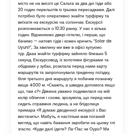
місто не на висоті це Сальта за два дні їзди або
20 годин перельотів із трьома пересадками. Далі
потрібно було оперативно знайти турфірму та
виїхати на екскурсію на солончак. Екскурсії
розпочинаються о 10:30 ранку. У нас є кілька
годин. Відчиняємо двері готелю, і перше, що
бачимо — натовп гідів і кожен кричить “Solar de
Uyuni!”, За хвилину ми вже в офісі купуємо
тур. Дааа знайти турфірму зайняло близько 5
секунд. Екскурсовод, із золотими фігурками та
обідками у зубах, розклала перед нами карту
маршрутів та запропонувала триденну поїздку,
біля третього дня маршруту я побачив позначку
вище 4000 м. «Скажіть, а швидка допомога якщо
що, там є?» Дівчина уважно подивилася на мій
колір обличчя і схоже, зрозуміла, що перед нею
сидить справжня людина, а не блідолиця
примара «Я думаю дводенної екскурсії з Вас
вистачить». Мабуть, я настільки мав поганий
вигляд, що навіть бажання заробити на цьому тлі
згасло. «Куди далі їдете? Ла-Пас чи Оуро? Ми