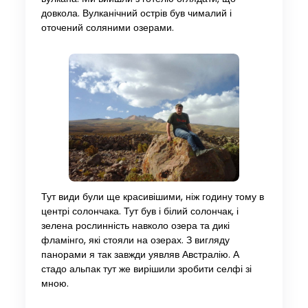
довкола. Вулканічний острів був чималий і
оточений соляними озерами.
Тут види були ще красивішими, ніж годину тому в
центрі солончака. Тут був і білий солончак, і
зелена рослинність навколо озера та дикі
фламінго, які стояли на озерах. З вигляду
панорами я так завжди уявляв Австралію. А
стадо альпак тут же вирішили зробити селфі зі
мною.