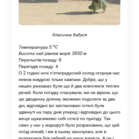
Класична бабуся
o
Температура 5
C
Висота над рівнем моря: 3650 м
Перельотів позаду: 6
Переїздів позаду: 4
О 2 годині ночі п’ятиградусний холод огорнув нас
немов ковдрою тільки навпаки. Добре, що у
наших рюкзаках були ще й два комплекти теплих
речей. Коли поїздку планували, ми не вірили, що
цю дводенну ділянку зможемо подолати за два
дні, відповідно всі заплановані готелі були
здвинуті на пару днів уперед і відповідно до цього
місця шукатимемо собі готелі по приїзду. Так
само у нас у маршруті було розраховано, що цей
поїзд нічний, і ми в ньому заночуємо, але в
розрахунок був хибний на нашу користь. А он і