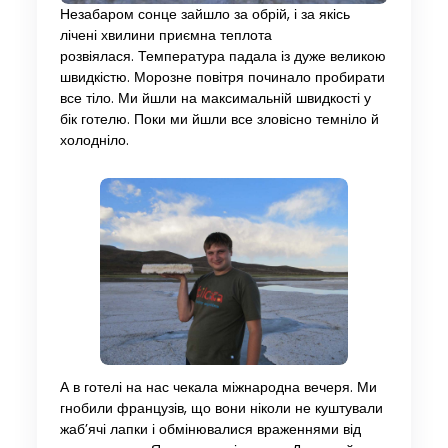
Незабаром сонце зайшло за обрій, і за якісь
лічені хвилини приємна теплота
розвіялася. Температура падала із дуже великою
швидкістю. Морозне повітря починало пробирати
все тіло. Ми йшли на максимальній швидкості у
бік готелю. Поки ми йшли все зловісно темніло й
холодніло.
А в готелі на нас чекала міжнародна вечеря. Ми
гнобили французів, що вони ніколи не куштували
жаб’ячі лапки і обмінювалися враженнями від