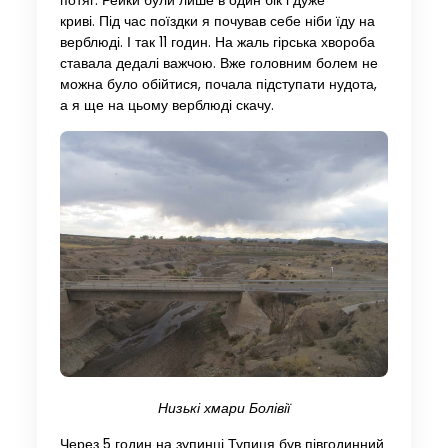
потяг. Рейки були лише в один бік і дуже
криві. Під час поїздки я почував себе ніби їду на
верблюді. І так 11 годин. На жаль гірська хвороба
ставала дедалі важчою. Вже головним болем не
можна було обійтися, почала підступати нудота,
а я ще на цьому верблюді скачу.
Низькі хмари Болівії
Через 5 годин на зупинці Тупиця був півгодинний