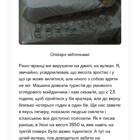
Олігарх відпочиває
Рано-вранці ми вирушили на джипі, на вулкан. Я,
звичайно, усвідомлював, що висота зростає і у
що це може вилитися, але нічого з собою вдіяти
не міг. Машина довезла туристів до умовного
оглядового майданчика і нам сказали, що є 2,5
години, щоб пройтися у бік кратера, але до верху
близько чотирьох годин в один бік. Ще нас завели
в якусь печеру, показали людські скелети і
іспанською все доступно пояснили. Як я писав
раніше, в Уюні на висоті 3650 м, вже навіть на
третій поверх було важко піднятися. А тут на
цілий вулкан, тож доводиться забити на