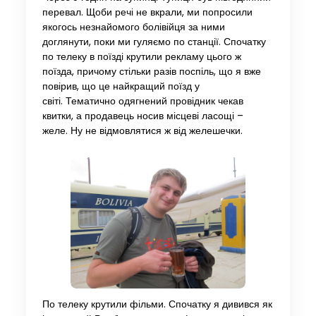
перевал. Щоби речі не вкрали, ми попросили
якогось незнайомого болівійця за ними
доглянути, поки ми гуляємо по станції. Спочатку
по телеку в поїзді крутили рекламу цього ж
поїзда, причому стільки разів поспіль, що я вже
повірив, що це найкращий поїзд у
світі. Тематично одягнений провідник чекав
квитки, а продавець носив місцеві ласощі –
желе. Ну не відмовлятися ж від желешечки.
По телеку крутили фільми. Спочатку я дивився як