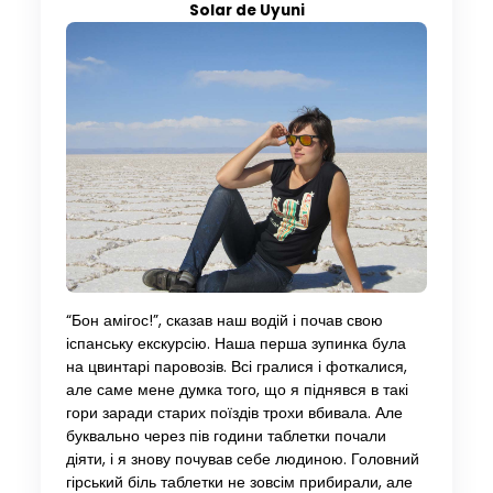
Solar de Uyuni
“Бон амігос!”, сказав наш водій і почав свою
іспанську екскурсію. Наша перша зупинка була
на цвинтарі паровозів. Всі гралися і фоткалися,
але саме мене думка того, що я піднявся в такі
гори заради старих поїздів трохи вбивала. Але
буквально через пів години таблетки почали
діяти, і я знову почував себе людиною. Головний
гірський біль таблетки не зовсім прибирали, але