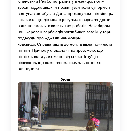
іспанський Рембо потрапив у в’язницю, потім
трохи подрімавши, я прокинувся коли супермен
врятував автобус, а Даша прокинулася під кінець,
і сказала, що дівчина в результаті вирвала дроти, і
вони не змогли оживити тих роботів. Незабаром
наш караван верблюдів заглибився зовсім у гори і
подекуди проїжджали неймовірні
краєвиди. Справа йшла до ночі, а вікна починали
пітніти. Причому ставало чітко зрозуміло, що
пітніють вони далеко не від спеки. Інтуїція
підказала, що саме час максимально тепло
одягнутися.
Уюні