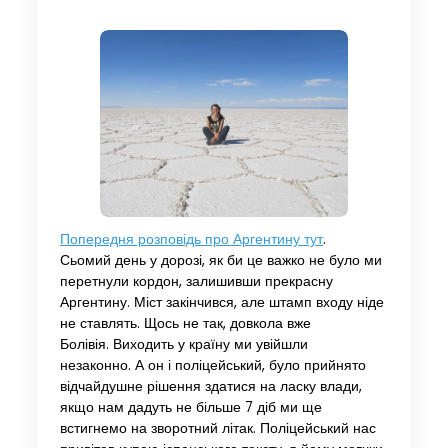
Попередня розповідь про Аргентину тут
.
Сьомий день у дорозі, як би це важко не було ми
перетнули кордон, залишивши прекрасну
Аргентину. Міст закінчився, але штамп входу ніде
не ставлять. Щось не так, довкола вже
Болівія. Виходить у країну ми увійшли
незаконно. А он і поліцейський, було прийнято
відчайдушне рішення здатися на ласку влади,
якщо нам дадуть не більше 7 діб ми ще
встигнемо на зворотний літак. Поліцейський нас