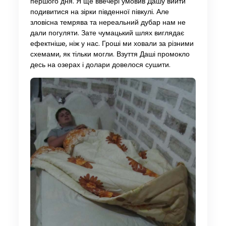
першого дня. Я ще ввечері умовив Дашу вийти
подивитися на зірки південної півкулі. Але
зловісна темрява та нереальний дубар нам не
дали погуляти. Зате чумацький шлях виглядає
ефектніше, ніж у нас. Гроші ми ховали за різними
схемами, як тільки могли. Взуття Даші промокло
десь на озерах і долари довелося сушити.