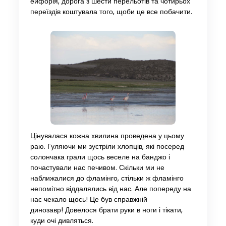
ейфорія, дорога з шести перельотів та чотирьох
переїздів коштувала того, щоби це все побачити.
Цінувалася кожна хвилина проведена у цьому
раю. Гуляючи ми зустріли хлопців, які посеред
солончака грали щось веселе на банджо і
почастували нас печивом. Скільки ми не
наближалися до фламінго, стільки ж фламінго
непомітно віддалялись від нас. Але попереду на
нас чекало щось! Це був справжній
динозавр! Довелося брати руки в ноги і тікати,
куди очі дивляться.