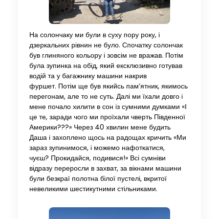
На солончаку ми були в суху пору року, і
дзеркальних рівнин не було. Спочатку солончак
був глиняного кольору і зовсім не вражав. Потім
була зупинка на обід, який ексклюзивно готував
водій та у багажнику машини накрив
фуршет. Потім ще був якийсь пам’ятник, якимось
перегонам, але то не суть. Далі ми їхали довго і
мене почало хилити в сон із сумними думками «І
це те, заради чого ми проїхали чверть Південної
Америки???» Через 40 хвилин мене будить
Даша і захоплено щось на радощах кричить «Ми
зараз зупинимося, і можемо нафоткатися,
чуєш? Прокидайся, подивися!» Всі сумніви
відразу переросли в захват, за вікнами машини
були безкраї полотна білої пустелі, вкритої
невеликими шестикутними стільниками.