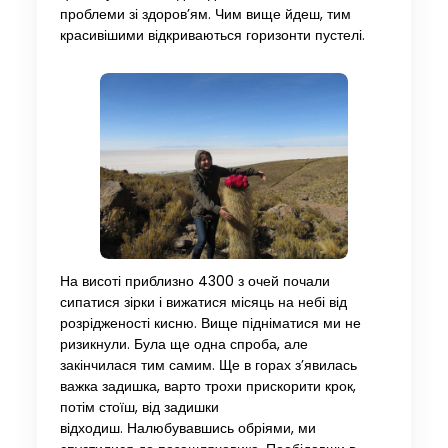
проблеми зі здоров’ям. Чим вище йдеш, тим
красивішими відкриваються горизонти пустелі.
На висоті приблизно 4300 з очей почали
сипатися зірки і вижатися місяць на небі від
розрідженості кисню. Вище підніматися ми не
ризикнули. Була ще одна спроба, але
закінчилася тим самим. Ще в горах з’явилась
важка задишка, варто трохи прискорити крок,
потім стоїш, від задишки
відходиш. Налюбувавшись обріями, ми