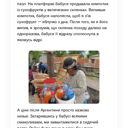
пазл. На платформі бабуся продавала компотик
із сухофруктів у величезних склянках. Випивши
компотик, бабуся наполягла, щоб я з’їв
сухофрукт — яблучко з дна. Після того, як я його
випив, я зрозумів, що склянка походу далеко не
одноразова, бабуся її відразу сполоснула в
якомусь відрі.
А ціни після Аргентини просто казково
низькі. Затарившись у бабусі всякими
смаколиками, ми завантажилися в сидячий