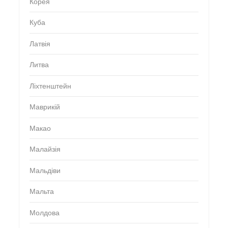
Корея
Куба
Латвія
Литва
Ліхтенштейн
Маврикій
Макао
Малайзія
Мальдіви
Мальта
Молдова