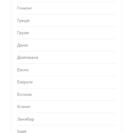
Гонконг
Греція
Грузія
Данія
Домінікана
Експо
Емірати
Естонія
Єгипет
Занзібар
Індія