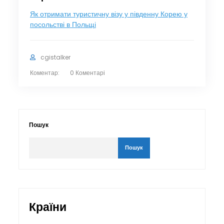
Як отримати туристичну візу у південну Корею у
посольстві в Польщі
cgistalker
Коментар:
0 Коментарі
Пошук
Пошук
Країни