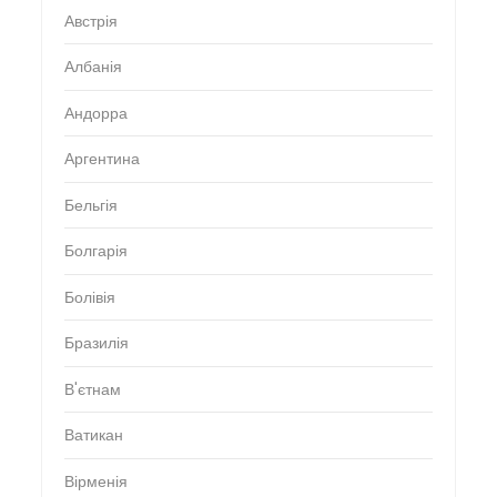
Австрія
Албанія
Андорра
Аргентина
Бельгія
Болгарія
Болівія
Бразилія
В'єтнам
Ватикан
Вірменія