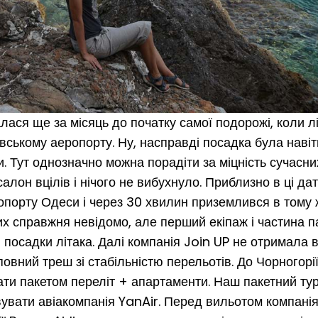
алася ще за місяць до початку самої подорожі, коли 
ївському аеропорту. Ну, насправді посадка була наві
 Тут однозначно можна порадіти за міцність сучасних
лон вцілів і нічого не вибухнуло. Приблизно в ці дат
еропорту Одеси і через 30 хвилин приземлився в тому 
 них справжня невідомо, але перший екіпаж і частина 
 посадки літака. Далі компанія Join UP не отримала 
 повний треш зі стабільністю перельотів. До Чорногорі
ти пакетом переліт + апартаменти. Наш пакетний тур
вувати авіакомпанія YanAir. Перед вильотом компанія