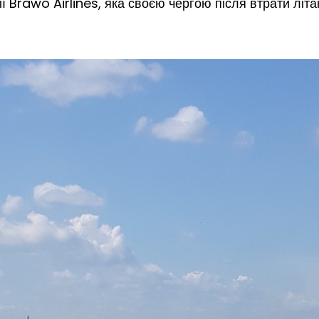
ї Brawo Airlines, яка своєю чергою після втрати літа