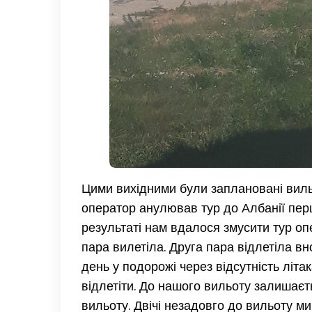
Цими вихідними були заплановані вильот
оператор анулював тур до Албанії перш
результаті нам вдалося змусити тур о
пара вилетіла. Друга пара відлетіла в
день у подорожі через відсутність літа
відлетіти. До нашого вильоту залишає
вильоту. Двічі незадовго до вильоту ми