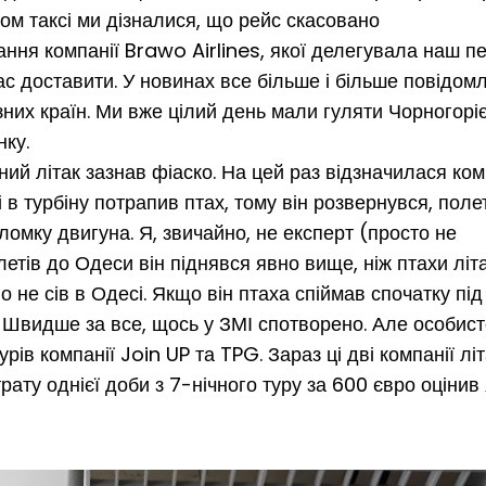
ом таксі ми дізналися, що рейс скасовано
ання компанії Brawo Airlines, якої делегувала наш пе
ас доставити. У новинах все більше і більше повідом
зних країн. Ми вже цілий день мали гуляти Чорногорі
нку.
ний літак зазнав фіаско. На цей раз відзначилася ком
 в турбіну потрапив птах, тому він розвернувся, поле
ломку двигуна. Я, звичайно, не експерт (просто не
летів до Одеси він піднявся явно вище, ніж птахи лі
о не сів в Одесі. Якщо він птаха спіймав спочатку під
. Швидше за все, щось у ЗМІ спотворено. Але особис
рів компанії Join UP та TPG. Зараз ці дві компанії лі
трату однієї доби з 7-нічного туру за 600 євро оцінив