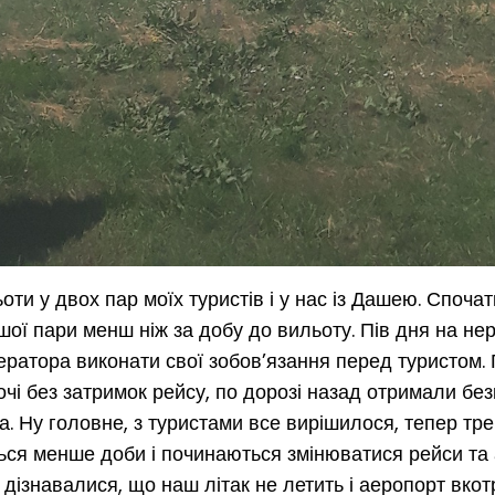
и у двох пар моїх туристів і у нас із Дашею. Спочат
ої пари менш ніж за добу до вильоту. Пів дня на нер
ператора виконати свої зобов’язання перед туристом.
ночі без затримок рейсу, по дорозі назад отримали бе
ка. Ну головне, з туристами все вирішилося, тепер тр
ться менше доби і починаються змінюватися рейси та
 дізнавалися, що наш літак не летить і аеропорт вкот