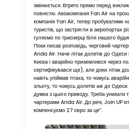
змінюється. Втретє прямо перед виклик
повністю. Авіакомпанія Fan Air на прох
компанія Yan Air, тепер пробуватиме н
туристів, що застрягли в аеропортах рі
гуляємо по триозерці біля нашого буди
Поки писав розповідь, черговий чартер
Anda Air. Наче літак долетів до Одеси і
Києва і аварійно приземлився через по
сертифікувався ще), але доки літак до
навіть упіймав птаха, то чомусь аварійн
зльоту, то чомусь долетів аж до Одеси
думка з цього приводу. Треба уникати ту
чартерами Anda Air. До речі, Join UP в
компенсуємо 27 євро за це”.