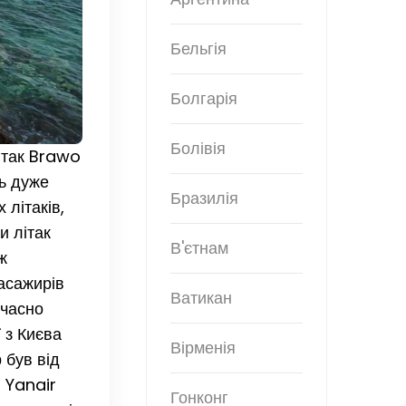
Бельгія
Болгарія
Болівія
літак Brawo
ть дуже
Бразилія
 літаків,
и літак
В'єтнам
ж
пасажирів
Ватикан
вчасно
ї з Києва
Вірменія
 був від
 Yanair
Гонконг