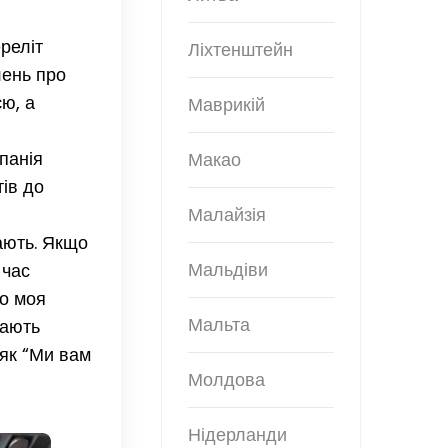
реліт
Ліхтенштейн
лень про
єю, а
Маврикій
панія
Макао
тів до
Малайзія
тають. Якщо
Мальдіви
 час
то моя
Мальта
тають
 як “Ми вам
Молдова
Нідерланди