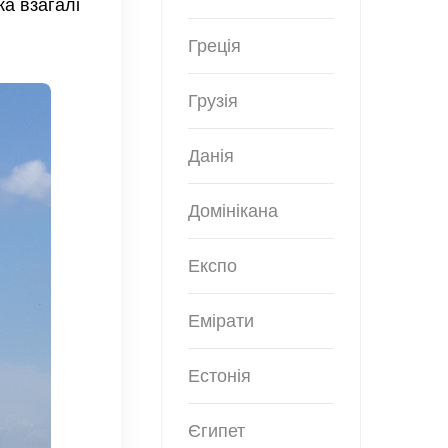
ка взагалі
Греція
Грузія
Данія
Домінікана
Експо
Емірати
Естонія
Єгипет