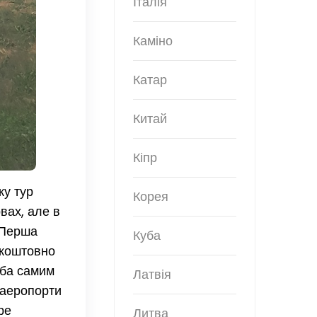
Італія
Каміно
Катар
Китай
Кіпр
ку тур
Корея
вах, але в
 Перша
Куба
зкоштовно
еба самим
Латвія
 аеропорти
ре
Литва