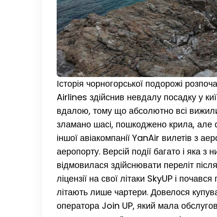
Історія чорногорської подорожі розпоч
Airlines здійснив невдалу посадку у ки
вдалою, тому що абсолютно всі вижили.
зламано шасі, пошкоджено крила, але са
іншої авіакомпанії YanAir вилетів з а
аеропорту. Версій події багато і яка з
відмовилася здійснювати переліт після
ліцензії на свої літаки SkyUP і почався
літають лише чартери. Довелося купува
оператора Join UP, який мала обслуго