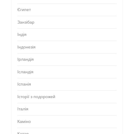
Єгипет
Занзібар
Індія
Індонезія
Ірландія
Ісландія
Іспанія
Історії з подорожей
Італія
Каміно
Катар