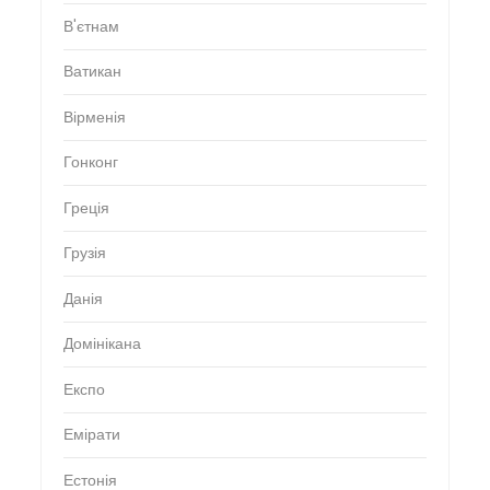
В'єтнам
Ватикан
Вірменія
Гонконг
Греція
Грузія
Данія
Домінікана
Експо
Емірати
Естонія