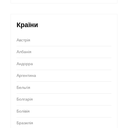
Країни
Австрія
Албанія
Андорра
Аргентина
Бельгія
Болгарія
Болівія
Бразилія