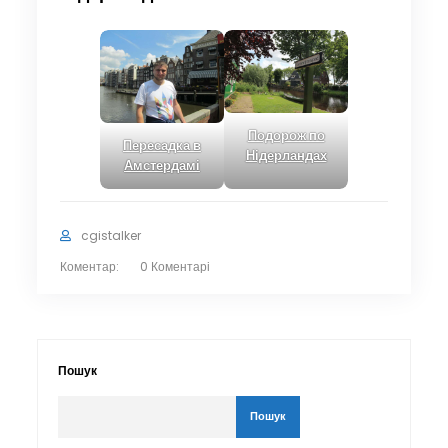
Подорож по
Пересадка в
Нідерландах
Амстердамі
cgistalker
Коментар:
0 Коментарі
Пошук
Пошук