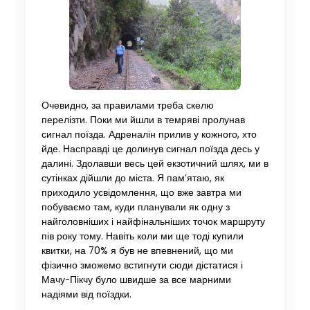
Очевидно, за правилами треба скелю
перелізти. Поки ми йшли в темряві пролунав
сигнал поїзда. Адреналін прилив у кожного, хто
йде. Насправді це долинув сигнал поїзда десь у
далині. Здолавши весь цей екзотичний шлях, ми в
сутінках дійшли до міста. Я пам’ятаю, як
приходило усвідомлення, що вже завтра ми
побуваємо там, куди планували як одну з
найголовніших і найфінальніших точок маршруту
пів року тому. Навіть коли ми ще тоді купили
квитки, на 70% я був не впевнений, що ми
фізично зможемо встигнути сюди дістатися і
Мачу-Пікчу було швидше за все марними
надіями від поїздки.