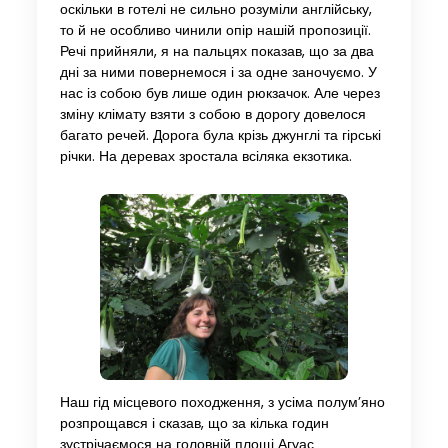
оскільки в готелі не сильно розуміли англійську,
то й не особливо чинили опір нашій пропозиції.
Речі прийняли, я на пальцях показав, що за два
дні за ними повернемося і за одне заночуємо. У
нас із собою був лише один рюкзачок. Але через
зміну клімату взяти з собою в дорогу довелося
багато речей. Дорога була крізь джунглі та гірські
річки. На деревах зростала всіляка екзотика.
Наш гід місцевого походження, з усіма полум’яно
розпрощався і сказав, що за кілька годин
зустрічаємося на головній площі Агуас