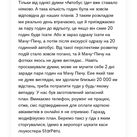
Тільки від однієї думки «Автобус їде» вже ставало
ніяково. А така кількість годин була не зовсім
відповідна до наших планів. З таким розкладом
ми реально день втрачаємо, ще й приїжджаємо
за пару годин до відльоту, це якщо він саме 20
годин буде їхати. Або ж зараз одразу їхати на
Мачу-Пікчу, а потім після екскурсії одразу на 20
годинний автобус. Від такої перспективи розвитку
подій стало зовсім погано, та й Мачу-Пікчу на
фотках якось не дуже виглядає… Навіть
проскакували думки, може не мучити себе 2 дні
заради пари годин на Мачу Пікчу. Еее який там
не дуже виглядає, ми здолали близько 20 000 км
відстань, треба потрапити туди у будь-якому
випадку. У нас був заготовлений запасний
план. Вмикаємо телефон, роумінг не працює,
отже, смс підтвердження для оплати карткою
авіаквитків в онлайні я не отримаю. Гаразд,
модифікуємо план. Беремо таксі у гіда з яким
сторгувалися, їдемо в аеропорт шукати каси
лоукостера StarPeru.