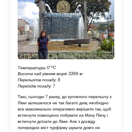
o
Температура
17
C
Висота над рівнем моря: 3399 м
Перельотів позаду: 6
Переїздів позаду:
7
Такс, сьогодні 7 ранку, до купленого перельоту з
Ліми залишилося не так багато днів, необхідно
все максимально оперативно вирішити так, щоб
встигнути повноцінно побувати на Мачу Пікчу і
встигнути доїхати до Ліми. Але з досвіду
попередніх міст турфірму шукати довго не