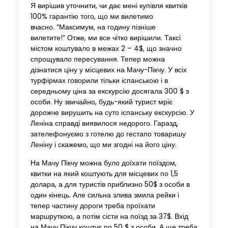
Я вирішив уточнити, чи дає мені купівля квитків
100% гарантію того, що ми вилетимо
вчасно. “Максимум, на годину пізніше
вилетите!” Отже, ми все чітко вирішили. Таксі
містом коштувало в межах 2 – 4$, що значно
спрощувало пересування. Тепер можна
дізнатися ціну у місцевих на Мачу-Пікчу. У всіх
турфірмах говорили тільки іспанською і в
середньому ціна за екскурсію досягала 300 $ з
особи. Ну звичайно, будь-який турист мріє
дорожче вирушить на суто іспанську екскурсію. У
Леніна справді виявилося недорого. Гаразд,
зателефонуємо з готелю до гестапо товаришу
Леніну і скажемо, що ми згодні на його ціну.
На Мачу Пікчу можна було доїхати поїздом,
квитки на який коштують для місцевих по 1,5
долара, а для туристів приблизно 50$ з особи в
один кінець. Але сильна злива змила рейки і
тепер частину дороги треба проїхати
маршруткою, а потім сісти на поїзд за 37$. Вхід
на Мачу Пікчу коштує по 50 $ з особи. А ще треба