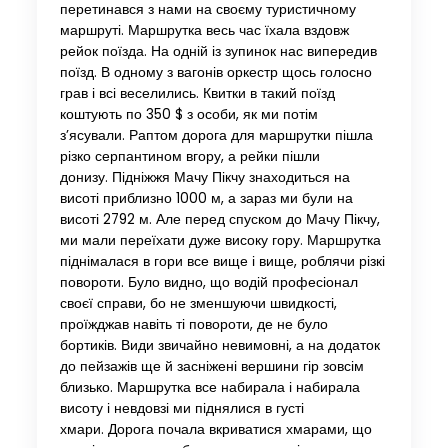
перетинався з нами на своєму туристичному
маршруті. Маршрутка весь час їхала вздовж
рейок поїзда. На одній із зупинок нас випередив
поїзд. В одному з вагонів оркестр щось голосно
грав і всі веселились. Квитки в такий поїзд
коштують по 350 $ з особи, як ми потім
з’ясували. Раптом дорога для маршрутки пішла
різко серпантином вгору, а рейки пішли
донизу. Підніжжя Мачу Пікчу знаходиться на
висоті приблизно 1000 м, а зараз ми були на
висоті 2792 м. Але перед спуском до Мачу Пікчу,
ми мали переїхати дуже високу гору. Маршрутка
піднімалася в гори все вище і вище, роблячи різкі
повороти. Було видно, що водій професіонал
своєї справи, бо не зменшуючи швидкості,
проїжджав навіть ті повороти, де не було
бортиків. Види звичайно невимовні, а на додаток
до пейзажів ще й засніжені вершини гір зовсім
близько. Маршрутка все набирала і набирала
висоту і невдовзі ми піднялися в густі
хмари. Дорога почала вкриватися хмарами, що