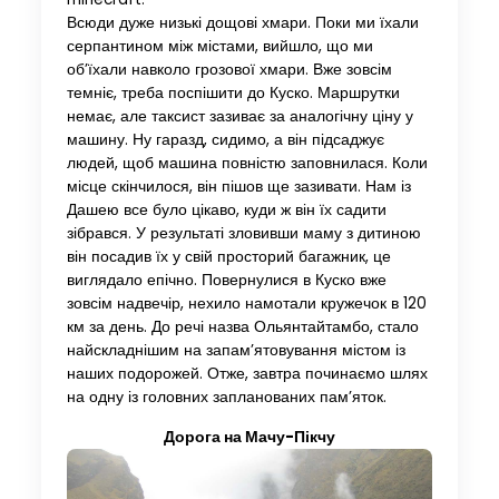
Всюди дуже низькі дощові хмари. Поки ми їхали
серпантином між містами, вийшло, що ми
об’їхали навколо грозової хмари. Вже зовсім
темніє, треба поспішити до Куско. Маршрутки
немає, але таксист зазиває за аналогічну ціну у
машину. Ну гаразд, сидимо, а він підсаджує
людей, щоб машина повністю заповнилася. Коли
місце скінчилося, він пішов ще зазивати. Нам із
Дашею все було цікаво, куди ж він їх садити
зібрався. У результаті зловивши маму з дитиною
він посадив їх у свій просторий багажник, це
виглядало епічно. Повернулися в Куско вже
зовсім надвечір, нехило намотали кружечок в 120
км за день. До речі назва Ольянтайтамбо, стало
найскладнішим на запам’ятовування містом із
наших подорожей. Отже, завтра починаємо шлях
на одну із головних запланованих пам’яток.
Дорога на Мачу-Пікчу