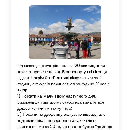
Гід сказав, що зустріне нас за 20 хвилин, коли
таксист привезе назад. В аеропорту всі віконця
відкриті, окрім StarPeru, які відкриються за 2
години, екскурсія починається за годину. У нас є
вибір:
1) Поїхати на Мачу-Пікчу наступного дня,
ризикнувши тим, що у лоукостера виявляться
дешеві квитки і ми їх купимо;
2) Поїхати на дводенну екскурсію відразу, але
тоді якщо після повернення авіаквитків не
виявиться, ми за 20 годин на автобусі доїдемо до