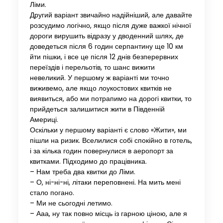
Ліми.
Другий варіант звичайно надійніший, але давайте
розсудимо логічно, якщо після дуже важкої нічної
дороги вирушить відразу у дводенний шлях, де
доведеться після 6 годин серпантину ще 10 км
йти пішки, і все це після 12 днів безперервних
переїздів і перельотів, то шанс вижити
невеликий. У першому ж варіанті ми точно
виживемо, але якщо лоукостових квитків не
виявиться, або ми потрапимо на дорогі квитки, то
прийдеться залишитися жити в Південній
Америці.
Оскільки у першому варіанті є слово «Жити», ми
пішли на ризик. Вселилися собі спокійно в готель,
і за кілька годин повернулися в аеропорт за
квитками. Підходимо до працівника.
– Нам треба два квитки до Ліми.
– О, ні-ні-ні, літаки переповнені. На мить мені
стало погано.
– Ми не сьогодні летимо.
– Ааа, ну так повно місць із гарною ціною, але я