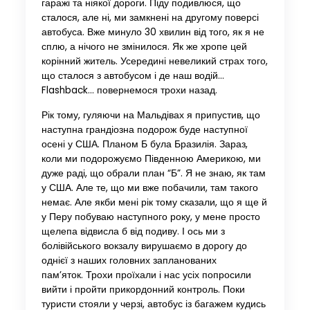
гаражі та ніякої дороги. Піду подивлюся, що
сталося, але ні, ми замкнені на другому поверсі
автобуса. Вже минуло 30 хвилин від того, як я не
сплю, а нічого не змінилося. Як же хропе цей
корінний житель. Усередині невеликий страх того,
що сталося з автобусом і де наш водій…
Flashback… повернемося трохи назад.
Рік тому, гуляючи на Мальдівах я припустив, що
наступна грандіозна подорож буде наступної
осені у США. Планом Б була Бразилія. Зараз,
коли ми подорожуємо Південною Америкою, ми
дуже раді, що обрали план “Б”. Я не знаю, як там
у США. Але те, що ми вже побачили, там такого
немає. Але якби мені рік тому сказали, що я ще й
у Перу побуваю наступного року, у мене просто
щелепа відвисла б від подиву. І ось ми з
болівійського вокзалу вирушаємо в дорогу до
однієї з наших головних запланованих
пам’яток. Трохи проїхали і нас усіх попросили
вийти і пройти прикордонний контроль. Поки
туристи стояли у черзі, автобус із багажем кудись