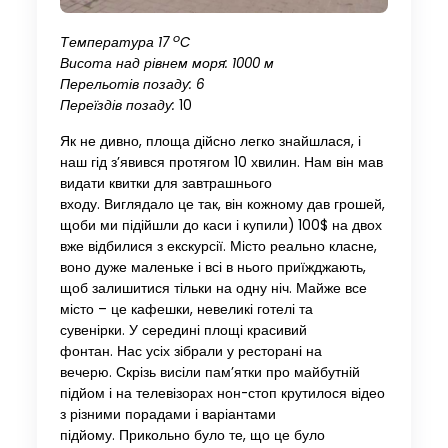
o
Температура
17
C
Висота над рівнем моря:
1000
м
Перельотів позаду: 6
Переїздів позаду:
10
Як не дивно, площа дійсно легко знайшлася, і
наш гід з’явився протягом 10 хвилин. Нам він мав
видати квитки для завтрашнього
входу. Виглядало це так, він кожному дав грошей,
щоби ми підійшли до каси і купили) 100$ на двох
вже відбилися з екскурсії. Місто реально класне,
воно дуже маленьке і всі в нього приїжджають,
щоб залишитися тільки на одну ніч. Майже все
місто – це кафешки, невеликі готелі та
сувенірки. У середині площі красивий
фонтан. Нас усіх зібрали у ресторані на
вечерю. Скрізь висіли пам’ятки про майбутній
підйом і на телевізорах нон-стоп крутилося відео
з різними порадами і варіантами
підйому. Прикольно було те, що це було