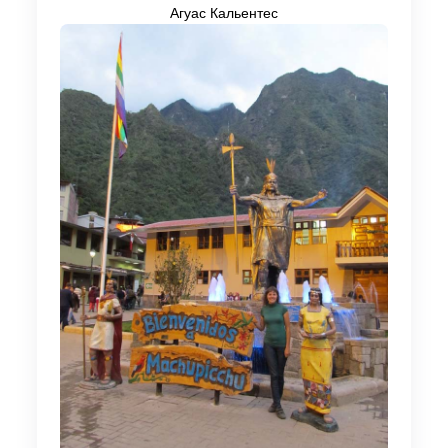
Агуас Кальентес