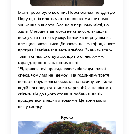
Їхати треба було всю ніч. Перспектива поїздки до
Перу ще тішила тим, що невдовзі ми почнемо
зниження з висоти. Але не в першому місті, на
жаль. Спершу в автобусі не спалося, вирішив
послухати на ніч музику. Включив першу пісню,
але щось якось тихо. Дивлюся на телефон, а вже
програв і закінчився весь альбом. Значить все ж
таки я сплю, але думаю, що не сплю, хммм,
гаразд, просто заплющимо очі…
“Відкриваю очі прокидаючись від задушливої ​​
спеки, чому ми не їдемо?” На годиннику третя
ночі, автобус водієм безжально покинутий. Коли
водій повернувся хвилин через 40, а не відомо,
скільки він до цього стояв, я побачив, як він
прощається з іншими водіями. Це вони мали
нічну сходку.
Куско