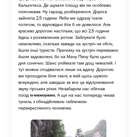
Кальєнтеса. Де шукати площу він не особливо
пояснював. Ну гаразд, розберемося. Дорога
зайняла 2,5 години. Якби ми одразу їхали
потягом, то відповідно йти б не довелося. Але
красиво дорогою настільки, що всі 2,5 години
йдеш з роззявленим ротом. Заблукати було
неможливо, оскільки завжди на зустріч чи обгін,
йшли інші туристи. Причому на зустріч переважно
йшли задоволені, бо на Мачу Пікчу було цього
дня сонячно. Шанс упіймати там дощ чималий. І
тут можна сподіватися лише на вдачу. Дорогою
ми проходили біля скелі, в якій щось шуміло
всередині, але швидше за все це відлунювання
звуку гірських річок. Незабаром нас обігнав
поїзд
із мажорами
, А ще на нас попереду чекав
тунель з обнадійливою табличкою
перекресленого чоловічка.