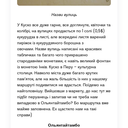
Назви вулиць
У Куско все дуже гарне, все доглянуте, квіточки та
колібрі, на вулицях продається по 1 солі (0,5$)
кукурудза в листі, але всередині листя варений
пиріжок із кукурудзяного борошна з
овочами. Назви вулиць написані на красивих
табличках та багато чого прикрашено
стародавніми монетами, є навіть великий фонтан
із монетою Інків. Куско в Перу – культурна
столиця. Навколо міста дуже багато крутих
пам’яток, але на жаль більшість із них у нашому
маршруті подивитися не вдасться. Поїдемо на
найголовнішу. Вийшовши з маркету, до нас тут же
підбіг перуанець і запитав чи не треба нам
випадково в Ольянтайтамбо? Бо маршрутка вже
майже заповнена. Ех щастило нам на такі
справи)
Ольянтайтамбо