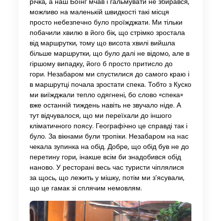
річка, а наш Боїнг мчав і гальмувати не збирався,
можливо на маленькій швидкості такі місця
просто небезпечно було проїжджати. Ми тільки
побачили хвилю в його бік, що стрімко зростала
від маршрутки, тому що висота хвилі вийшла
більше маршрутки, що було далі не відомо, але в
гіршому випадку, його б просто притисло до
гори. Незабаром ми спустилися до самого краю і
в маршрутці почала зростати спека. Тобто з Куско
ми виїжджали тепло одягнені, бо слово «спека»
вже останній тиждень навіть не звучало ніде. А
тут відчувалося, що ми переїхали до іншого
кліматичного поясу. Географічно це справді так і
було. За вікнами були тропіки. Незабаром на нас
чекала зупинка на обід. Добре, що обід був не до
перетину гори, інакше всім би знадобився обід
наново. У ресторані весь час туристи чіплялися
за щось, що лежить у мішку, потім ми з’ясували,
що це гамак зі сплячим немовлям.