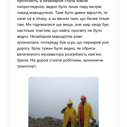
пролітають, а незабаром стала зовсім
непроглядною, видно було лише пару метрів
перед маршруткою. Таке було дивне відчуття, ти
наче не в літаку, а за вікном таке, що бачив тільки
там. Ми піднімалися ще вище, але шар хмар був
настільки товстим, що навіть просвіту не було
видно. Незабаром маршрутка різко
зупинилася, попереду був зсув, що перекрив усю
дорогу. Крізь туман було видно, як обриси
величезного екскаватора розгрібають кам’яні
брили. На дорозі стояли робітники, зупиняючи
транспорт.