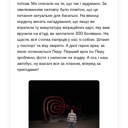
поїхав. Ми списали на те, що так і задумано. За
хвилюванням натовпу було помітно, що це
питання актуальне для багатьох. На віконці
кордону висить нагадування, що якщо ви
втратили ту макулатуру міграційних карт, яку вам
вручили на в’їзді, ви заплатите 300 болівіано. На
щастя, вся стопка папірців у нас із собою. Штамп
у паспорт та візу закрито. А далі гарна арка, за
якою починається Перу. Перший крок по Перу
зроблено, фото з написом на згадку. А ось і наш
автобус, ну взагалі все за планом, вперед за
пригодами!