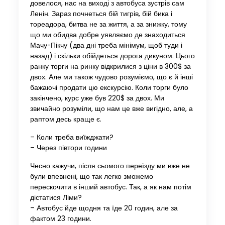
довелося, нас на виході з автобуса зустрів сам
Ленін. Зараз почнеться бій тигрів, бій бика і
тореадора, битва не за життя, а за знижку, тому
що ми обидва добре уявляємо де знаходиться
Мачу-Пікчу (два дні треба мінімум, щоб туди і
назад) і скільки обійдеться дорога дикуном. Цього
ранку торги на ринку відкрилися з ціни в 300$ за
двох. Але ми також чудово розуміємо, що є й інші
бажаючі продати цю екскурсію. Коли торги було
закінчено, курс уже був 220$ за двох. Ми
звичайно розуміли, що нам це вже вигідно, але, а
раптом десь краще є.
– Коли треба виїжджати?
– Через півтори години
Чесно кажучи, після сьомого переїзду ми вже не
були впевнені, що так легко зможемо
перескочити в інший автобус. Так, а як нам потім
дістатися Ліми?
– Автобус йде щодня та їде 20 годин, але за
фактом 23 години.