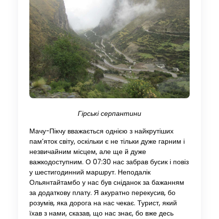
Гірські серпантини
Мачу-Пікчу вважається однією з найкрутіших
пам’яток світу, оскільки є не тільки дуже гарним і
незвичайним місцем, але ще й дуже
важкодоступним. О 07:30 нас забрав бусик і повіз
у шестигодинний маршрут. Неподалік
Ольянтайтамбо у нас був сніданок за бажанням
за додаткову плату. Я акуратно перекусив, бо
розумів, яка дорога на нас чекає. Турист, який
їхав з нами, сказав, що нас знає, бо вже десь