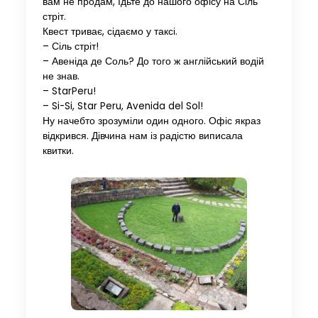
вам не продам, їдьте до нашого офісу на Сіль
стріт.
Квест триває, сідаємо у таксі.
– Сіль стріт!
– Авеніда де Соль? До того ж англійський водій
не знав.
– StarPeru!
– Si-Si, Star Peru, Avenida del Sol!
Ну начебто зрозуміли один одного. Офіс якраз
відкрився. Дівчина нам із радістю виписала
квитки.