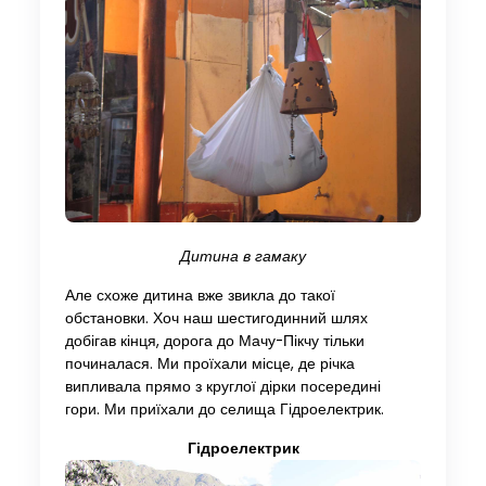
Дитина в гамаку
Але схоже дитина вже звикла до такої
обстановки. Хоч наш шестигодинний шлях
добігав кінця, дорога до Мачу-Пікчу тільки
починалася. Ми проїхали місце, де річка
випливала прямо з круглої дірки посередині
гори. Ми приїхали до селища Гідроелектрик.
Гідроелектрик