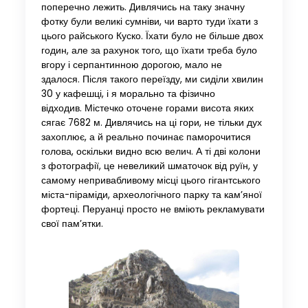
поперечно лежить. Дивлячись на таку значну
фотку були великі сумніви, чи варто туди їхати з
цього райського Куско. Їхати було не більше двох
годин, але за рахунок того, що їхати треба було
вгору і серпантинною дорогою, мало не
здалося. Після такого переїзду, ми сиділи хвилин
30 у кафешці, і я морально та фізично
відходив. Містечко оточене горами висота яких
сягає 7682 м. Дивлячись на ці гори, не тільки дух
захоплює, а й реально починає паморочитися
голова, оскільки видно всю велич. А ті дві колони
з фотографії, це невеликий шматочок від руїн, у
самому непривабливому місці цього гігантського
міста-піраміди, археологічного парку та кам’яної
фортеці. Перуанці просто не вміють рекламувати
свої пам’ятки.