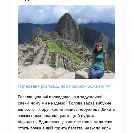
Попередня розповідь про подорож Болівією тут.
Розплющую очі прокидаюсь від задушливої ​​
спеки, чому ми не їдемо? Голова зараз вибухне
від болю… Поруч хропе якийсь перуанець. Дихати
зовсім нема чим, від цього ще й нудота
підходить. Вдивляюсь у запотіле вікно, недалеко
стоїть бочка в якій горить багаття, навколо якісь