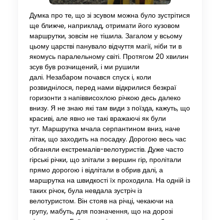
Думка про те, що зі зсувом можна було зустрітися
ще ближче, наприклад, отримати його кузовом
маршрутки, зовсім не тішила. Загалом у всьому
цьому царстві панувало відчуття магії, ніби ти в
якомусь паралельному світі. Протягом 20 хвилин
зсув був розчищений, і ми рушили
далі. Незабаром почався спуск і, коли
розвиднілося, перед нами відкрилися безкраї
горизонти з напіввисохлою річкою десь далеко
внизу. Я не знаю які там види з поїзда, кажуть, що
красиві, але явно не такі вражаючі як були
тут. Маршрутка мчала серпантином вниз, наче
літак, що заходить на посадку. Дорогою весь час
обганяли екстремалів-велотуристів. Дуже часто
гірські річки, що злітали з вершин гір, пролітали
прямо дорогою і відлітали в обрив далі, а
маршрутка на швидкості їх проходила. На одній із
таких річок, була невдала зустріч із
велотуристом. Він стояв на річці, чекаючи на
групу, мабуть, для позначення, що на дорозі