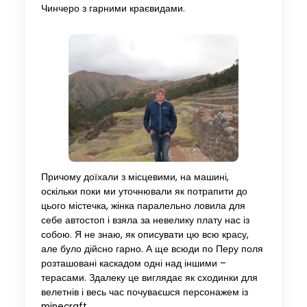
Чинчеро з гарними краєвидами.
Причому доїхали з місцевими, на машині,
оскільки поки ми уточнювали як потрапити до
цього містечка, жінка паралельно ловила для
себе автостоп і взяла за невелику плату нас із
собою. Я не знаю, як описувати цю всю красу,
але було дійсно гарно. А ще всюди по Перу поля
розташовані каскадом одні над іншими –
терасами. Здалеку це виглядає як сходинки для
велетнів і весь час почуваєшся персонажем із
minecraft.