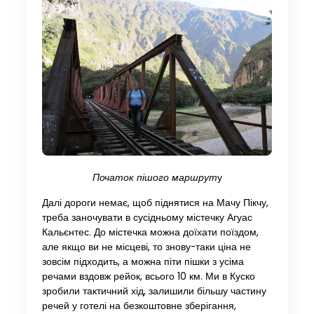
Початок пішого маршрут
у
Далі дороги немає, щоб піднятися на Мачу Пікчу,
треба заночувати в сусідньому містечку Агуас
Кальєнтес. До містечка можна доїхати поїздом,
але якщо ви не місцеві, то знову-таки ціна не
зовсім підходить, а можна піти пішки з усіма
речами вздовж рейок, всього 10 км. Ми в Куско
зробили тактичний хід, залишили більшу частину
речей у готелі на безкоштовне зберігання,