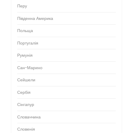
Перу
Південна Америка
Польща
Португалія
Румунія
Сан-Марино
Сейшели
Сербія
Сінгапур
Словаччина
Словенія