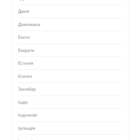
Данія
Домінікана
Експо
Емірати
Естонія
Єгипет
Занзібар
Індія
Індонезія
Ірландія