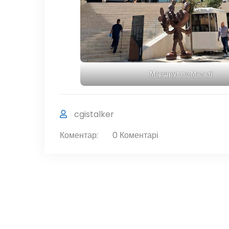
Маршрут по Мальті
cgistalker
Коментар:
0 Коментарі