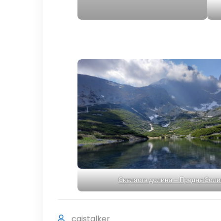
Скеляста долина – Предне Соли
cgistalker