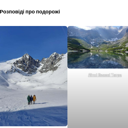
Розповіді про подорожі
Літні Високі Татри