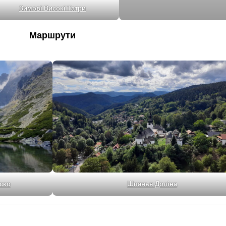
Зимові Високі Татри
Маршрути
ско
Шпанья Доліна