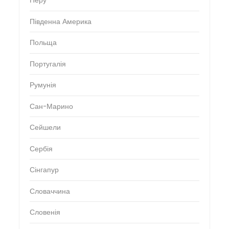
Перу
Південна Америка
Польща
Португалія
Румунія
Сан-Марино
Сейшели
Сербія
Сінгапур
Словаччина
Словенія