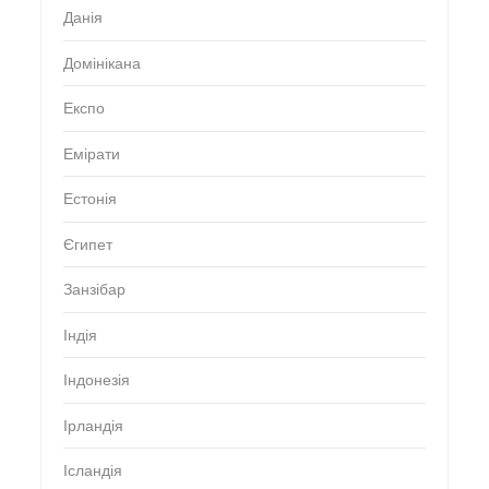
Данія
Домінікана
Експо
Емірати
Естонія
Єгипет
Занзібар
Індія
Індонезія
Ірландія
Ісландія