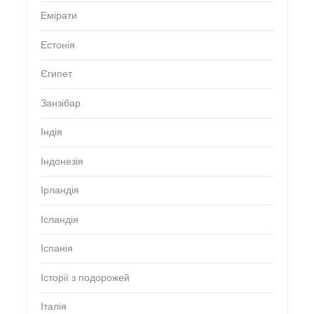
Емірати
Естонія
Єгипет
Занзібар
Індія
Індонезія
Ірландія
Ісландія
Іспанія
Історії з подорожей
Італія