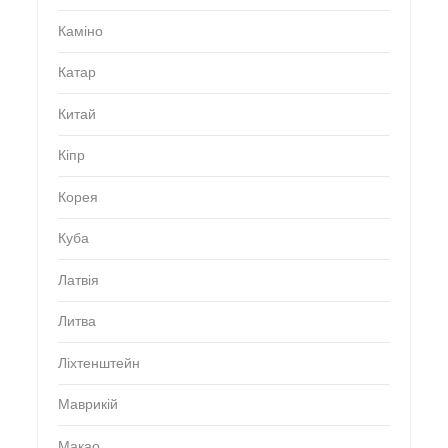
Каміно
Катар
Китай
Кіпр
Корея
Куба
Латвія
Литва
Ліхтенштейн
Маврикій
Макао