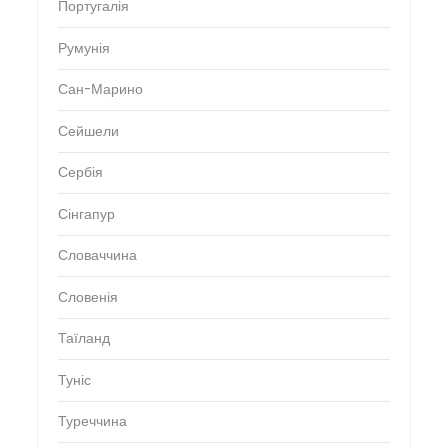
Португалія
Румунія
Сан-Марино
Сейшели
Сербія
Сінгапур
Словаччина
Словенія
Таїланд
Туніс
Туреччина