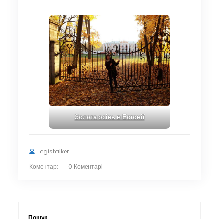
Золота осінь в Естонії
cgistalker
Коментар:
0 Коментарі
Пошук