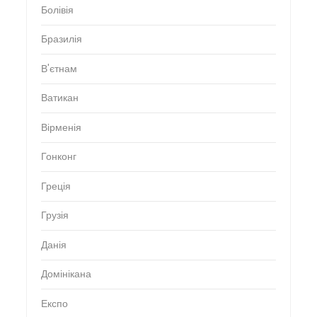
Болівія
Бразилія
В'єтнам
Ватикан
Вірменія
Гонконг
Греція
Грузія
Данія
Домінікана
Експо