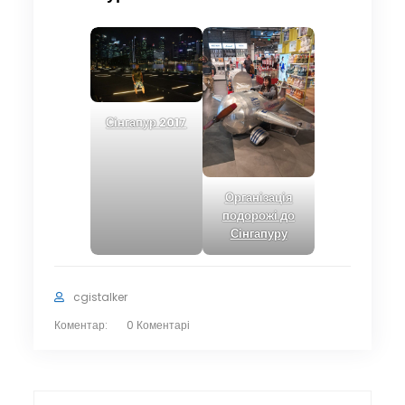
Сінгапур 2017
Організація
подорожі до
Сінгапуру
cgistalker
Коментар:
0 Коментарі