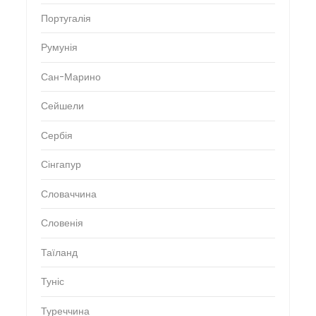
Португалія
Румунія
Сан-Марино
Сейшели
Сербія
Сінгапур
Словаччина
Словенія
Таїланд
Туніс
Туреччина