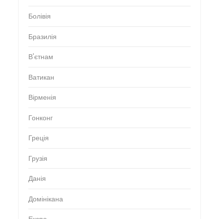
Болівія
Бразилія
В'єтнам
Ватикан
Вірменія
Гонконг
Греція
Грузія
Данія
Домінікана