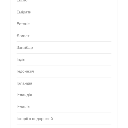
Експо
Емірати
Естонія
Єгипет
Занзібар
Індія
Індонезія
Ірландія
Ісландія
Іспанія
Історії з подорожей