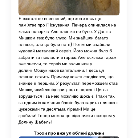
Я взагалі не впевнений, що хоч хтось ще
пам’ятає про її існування. Печера опинилася на
кілька поверхів. Але пляшки не було. У Даші з
Мишком теж було глухо. Ми знайшли багато
пляшок, але це були не ті) Потім ми знайшли
чудовий металевий сервіз. Його можна було б
забрати та покласти в гараж. Але оскільки гараж
вже знесли, то сервіз ми залишили у
долині. Обшук йшов капітальний. І десь ця
пляшка лежить. Причому кожен сподівався, що
знайде її першим. У результаті переможцем став
Мишко, який запідозрив, що в паркані Цегла
ворушиться і за нею можливо щось є. І таки так,
за одним із кам’яних блоків була зарита пляшка з
цукерками та десятьма лірами! Ми це
зробили! Тепер можна це відзначити походом у
Долину Шабель!
Трохи про вже улюблені долини