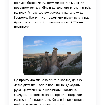
не дуже багато часу, тому ми ще днями сюди
повернемося для більш детального вивчення всіх
вуличок. А поки що рухаємось у напрямку до
Гьореме. Наступним невеликим відкриттям у нас
були три знамениті стовпчики — скелі “Three
Beauties”.
Це практично місцева візитна картка, до якої
легко дістатись, але в нас ніяк не доходили
руки. Ці стовпчики з шапочками настільки
значущі, що поліція навіть просить надягати
маски, щоб подивитися. Хоча в інших частинах
регіону маскового режиму ми не