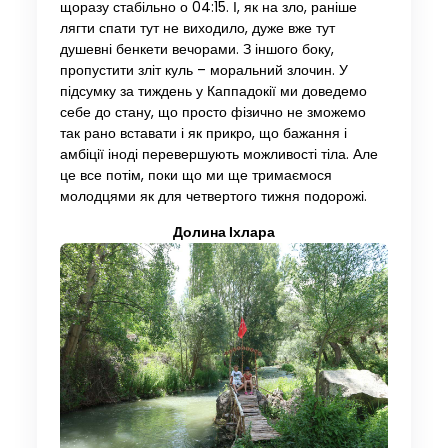
щоразу стабільно о 04:15. І, як на зло, раніше
лягти спати тут не виходило, дуже вже тут
душевні бенкети вечорами. З іншого боку,
пропустити зліт куль – моральний злочин. У
підсумку за тиждень у Каппадокії ми доведемо
себе до стану, що просто фізично не зможемо
так рано вставати і як прикро, що бажання і
амбіції іноді перевершують можливості тіла. Але
це все потім, поки що ми ще тримаємося
молодцями як для четвертого тижня подорожі.
Долина Іхлара