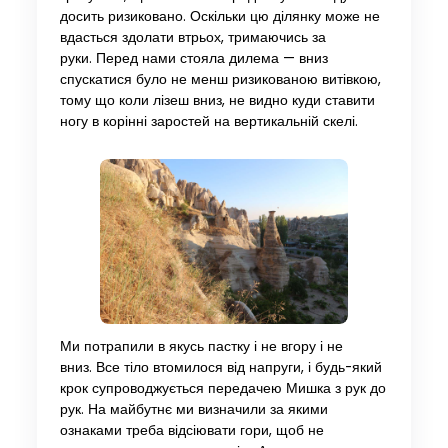
досить ризиковано. Оскільки цю ділянку може не
вдасться здолати втрьох, тримаючись за
руки. Перед нами стояла дилема — вниз
спускатися було не менш ризикованою витівкою,
тому що коли лізеш вниз, не видно куди ставити
ногу в корінні заростей на вертикальній скелі.
Ми потрапили в якусь пастку і не вгору і не
вниз. Все тіло втомилося від напруги, і будь-який
крок супроводжується передачею Мишка з рук до
рук. На майбутнє ми визначили за якими
ознаками треба відсіювати гори, щоб не