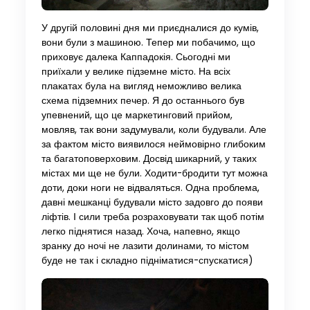
У другій половині дня ми приєдналися до кумів,
вони були з машиною. Тепер ми побачимо, що
приховує далека Каппадокія. Сьогодні ми
приїхали у велике підземне місто. На всіх
плакатах була на вигляд неможливо велика
схема підземних печер. Я до останнього був
упевнений, що це маркетинговий прийом,
мовляв, так вони задумували, коли будували. Але
за фактом місто виявилося неймовірно глибоким
та багатоповерховим. Досвід шикарний, у таких
містах ми ще не були. Ходити-бродити тут можна
доти, доки ноги не відваляться. Одна проблема,
давні мешканці будували місто задовго до появи
ліфтів. І сили треба розраховувати так щоб потім
легко піднятися назад. Хоча, напевно, якщо
зранку до ночі не лазити долинами, то містом
буде не так і складно підніматися-спускатися)