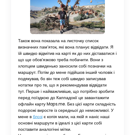
Також вона показала на листочку список
визначних пам’яток, які вона планує відвідати. Я
їй швидко відмітив на карті як до них діставатися і
що ще обов’язково треба побачити. Вони з
хлопцем швиденько заносили собі позначки на
маршрут. Потім до мене підійшов інший чоловік і
подякував, бо він теж собі швидко записував
нотатки про те, що я рекомендував відвідати
тут. Перше і найважливіше, що потрібно зробити
перед поїздкою до Каппадокії це завантажити
офлайн карту Maps.me. Без цієї карти складність
подорожі виросте із середньої до неможливої. У
мене в
блозі
є копія мапи, на якій я наніс наші
основні маршрути в ідеалі з цієї карти собі
поставити аналогічні мітки.