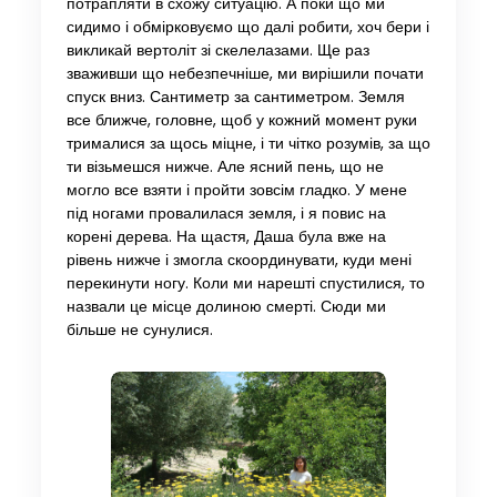
потрапляти в схожу ситуацію. А поки що ми
сидимо і обмірковуємо що далі робити, хоч бери і
викликай вертоліт зі скелелазами. Ще раз
зваживши що небезпечніше, ми вирішили почати
спуск вниз. Сантиметр за сантиметром. Земля
все ближче, головне, щоб у кожний момент руки
трималися за щось міцне, і ти чітко розумів, за що
ти візьмешся нижче. Але ясний пень, що не
могло все взяти і пройти зовсім гладко. У мене
під ногами провалилася земля, і я повис на
корені дерева. На щастя, Даша була вже на
рівень нижче і змогла скоординувати, куди мені
перекинути ногу. Коли ми нарешті спустилися, то
назвали це місце долиною смерті. Сюди ми
більше не сунулися.