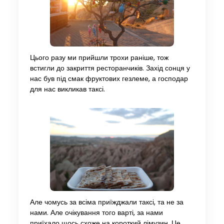
Цього разу ми прийшли трохи раніше, тож
встигли до закриття ресторанчиків. Захід сонця у
нас був під смак фруктових гезлеме, а господар
для нас викликав таксі.
Але чомусь за всіма приїжджали таксі, та не за
нами. Але очікування того варті, за нами
приїхало щось схоже на короткий лімузин. Це