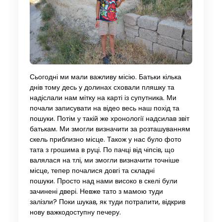
Сьогодні ми мали важливу місію. Батьки кілька
днів тому десь у долинах сховали пляшку та
надіслали нам мітку на карті із супутника. Ми
почали записувати на відео весь наш похід та
пошуки. Потім у такій же хронології надсилав звіт
батькам. Ми змогли визначити за розташуванням
скель приблизно місце. Також у нас було фото
тата з грошима в руці. По пачці від чіпсів, що
валялася на тлі, ми змогли визначити точніше
місце, тепер почалися довгі та складні
пошуки. Просто над нами високо в скелі були
зачинені двері. Невже тато з мамою туди
залізли? Поки шукав, як туди потрапити, відкрив
нову важкодоступну печеру.