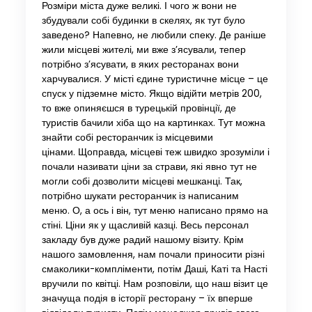
Розміри міста дуже великі. І чого ж вони не
збудували собі будинки в скелях, як тут було
заведено? Напевно, не любили спеку. Де раніше
жили місцеві жителі, ми вже з’ясували, тепер
потрібно з’ясувати, в яких ресторанах вони
харчувалися. У місті єдине туристичне місце – це
спуск у підземне місто. Якщо відійти метрів 200,
то вже опиняєшся в турецькій провінції, де
туристів бачили хіба що на картинках. Тут можна
знайти собі ресторанчик із місцевими
цінами. Щоправда, місцеві теж швидко зрозуміли і
почали називати ціни за страви, які явно тут не
могли собі дозволити місцеві мешканці. Так,
потрібно шукати ресторанчик із написаним
меню. О, а ось і він, тут меню написано прямо на
стіні. Ціни як у щасливій казці. Весь персонал
закладу був дуже радий нашому візиту. Крім
нашого замовлення, нам почали приносити різні
смаколики-компліменти, потім Даші, Каті та Насті
вручили по квітці. Нам розповіли, що наш візит це
значуща подія в історії ресторану – їх вперше