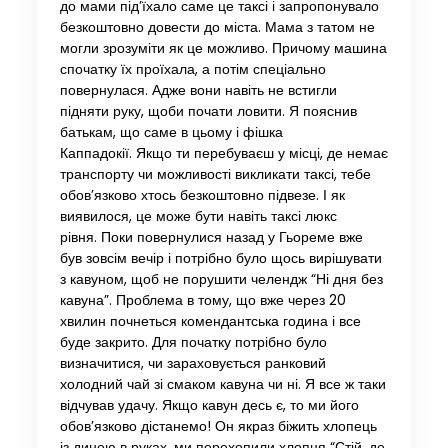
до мами під’їхало саме це таксі і запропонувало
безкоштовно довести до міста. Мама з татом не
могли зрозуміти як це можливо. Причому машина
спочатку їх проїхала, а потім спеціально
повернулася. Адже вони навіть не встигли
підняти руку, щоби почати ловити. Я пояснив
батькам, що саме в цьому і фішка
Каппадокії. Якщо ти перебуваєш у місці, де немає
транспорту чи можливості викликати таксі, тебе
обов’язково хтось безкоштовно підвезе. І як
виявилося, це може бути навіть таксі люкс
рівня. Поки повернулися назад у Гьореме вже
був зовсім вечір і потрібно було щось вирішувати
з кавуном, щоб не порушити челендж “Ні дня без
кавуна”. Проблема в тому, що вже через 20
хвилин почнеться комендантська година і все
буде закрито. Для початку потрібно було
визначитися, чи зараховується ранковий
холодний чай зі смаком кавуна чи ні. Я все ж таки
відчував удачу. Якщо кавун десь є, то ми його
обов’язково дістанемо! Он якраз біжить хлопець
із динею в руках, ми перехопили хлопця “Стій, де