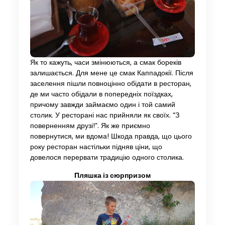
Як то кажуть, часи змінюються, а смак бореків
залишається. Для мене це смак Каппадокії. Після
заселення пішли повноцінно обідати в ресторан,
де ми часто обідали в попередніх поїздках,
причому завжди займаємо один і той самий
столик. У ресторані нас прийняли як своїх. “З
поверненням друзі!”. Як же приємно
повернутися, ми вдома! Шкода правда, що цього
року ресторан настільки підняв ціни, що
довелося перервати традицію одного столика.
Пляшка із сюрпризом