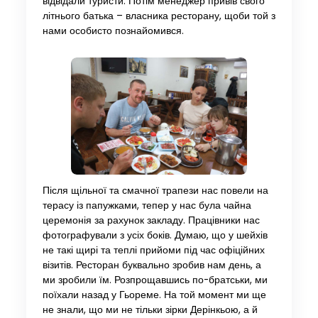
відвідали туристи. Потім менеджер привів свого
літнього батька – власника ресторану, щоби той з
нами особисто познайомився.
Після щільної та смачної трапези нас повели на
терасу із папужками, тепер у нас була чайна
церемонія за рахунок закладу. Працівники нас
фотографували з усіх боків. Думаю, що у шейхів
не такі щирі та теплі прийоми під час офіційних
візитів. Ресторан буквально зробив нам день, а
ми зробили їм. Розпрощавшись по-братськи, ми
поїхали назад у Гьореме. На той момент ми ще
не знали, що ми не тільки зірки Дерінкьою, а й