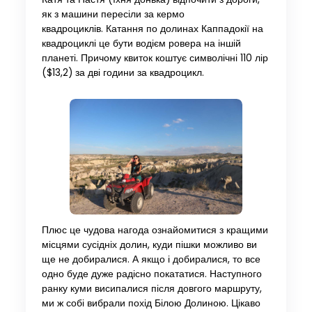
як з машини пересіли за кермо
квадроциклів. Катання по долинах Каппадокії на
квадроциклі це бути водієм ровера на іншій
планеті. Причому квиток коштує символічні 110 лір
($13,2) за дві години за квадроцикл.
Плюс це чудова нагода ознайомитися з кращими
місцями сусідніх долин, куди пішки можливо ви
ще не добиралися. А якщо і добиралися, то все
одно буде дуже радісно покататися. Наступного
ранку куми висипалися після довгого маршруту,
ми ж собі вибрали похід Білою Долиною. Цікаво