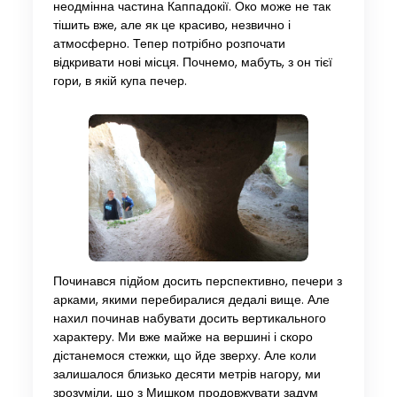
неодмінна частина Каппадокії. Око може не так
тішить вже, але як це красиво, незвично і
атмосферно. Тепер потрібно розпочати
відкривати нові місця. Почнемо, мабуть, з он тієї
гори, в якій купа печер.
Починався підйом досить перспективно, печери з
арками, якими перебиралися дедалі вище. Але
нахил починав набувати досить вертикального
характеру. Ми вже майже на вершині і скоро
дістанемося стежки, що йде зверху. Але коли
залишалося близько десяти метрів нагору, ми
зрозуміли, що з Мишком продовжувати задум