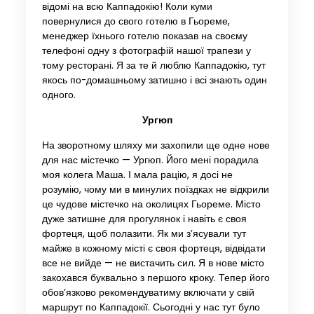
відомі на всю Каппадокію! Коли куми
повернулися до свого готелю в Гьореме,
менеджер їхнього готелю показав на своєму
телефоні одну з фотографій нашої трапези у
тому ресторані. Я за те й люблю Каппадокію, тут
якось по-домашньому затишно і всі знають один
одного.
Ургюп
На зворотному шляху ми захопили ще одне нове
для нас містечко — Ургюп. Його мені порадила
моя колега Маша. І мала рацію, я досі не
розумію, чому ми в минулих поїздках не відкрили
це чудове містечко на околицях Гьореме. Місто
дуже затишне для прогулянок і навіть є своя
фортеця, щоб полазити. Як ми з’ясували тут
майже в кожному місті є своя фортеця, відвідати
все не вийде — не вистачить сил. Я в нове місто
закохався буквально з першого кроку. Тепер його
обов’язково рекомендуватиму включати у свій
маршрут по Каппадокії. Сьогодні у нас тут було