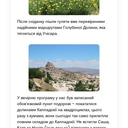
Після сніданку пішли гуляти вже перевіреними
надійними маршрутами Голубиної Долини, яка
тягнеться від Учісара.
У вечірню програму у нас був записаний
обов’язковий пункт подорожі – покататися
долинами Каппадокії на квадроциклах, цього
разу з кумами, вони сьогодні так само прилетіли
повним складом до Каппадокії. Не встигли Саша,
Катя та Настя (їхня донька) відпочити з дороги,