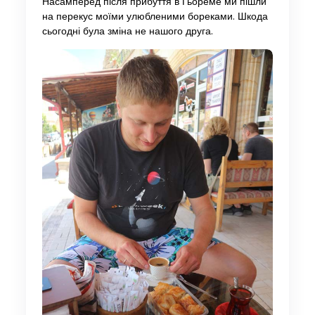
Насамперед після прибуття в Гьореме ми пішли
на перекус моїми улюбленими бореками. Шкода
сьогодні була зміна не нашого друга.