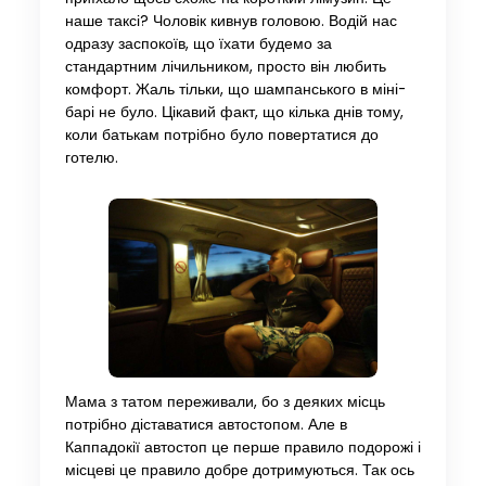
наше таксі? Чоловік кивнув головою. Водій нас
одразу заспокоїв, що їхати будемо за
стандартним лічильником, просто він любить
комфорт. Жаль тільки, що шампанського в міні-
барі не було. Цікавий факт, що кілька днів тому,
коли батькам потрібно було повертатися до
готелю.
Мама з татом переживали, бо з деяких місць
потрібно діставатися автостопом. Але в
Каппадокії автостоп це перше правило подорожі і
місцеві це правило добре дотримуються. Так ось