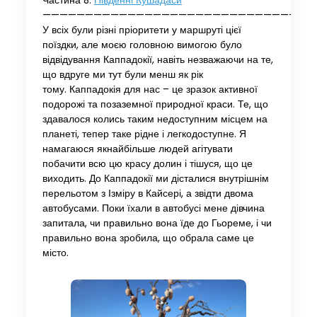
Частина 8.
Південні Кушадаси
—————————————————————————————-
У всіх були різні пріоритети у маршруті цієї
поїздки, але моєю головною вимогою було
відвідування Каппадокії, навіть незважаючи на те,
що вдруге ми тут були менш як рік
тому. Каппадокія для нас – це зразок активної
подорожі та позаземної природної краси. Те, що
здавалося колись таким недоступним місцем на
планеті, тепер таке рідне і легкодоступне. Я
намагаюся якнайбільше людей агітувати
побачити всю цю красу долин і тішуся, що це
виходить. До Каппадокії ми дісталися внутрішнім
перельотом з Ізміру в Кайсері, а звідти двома
автобусами. Поки їхали в автобусі мене дівчина
запитала, чи правильно вона їде до Гьореме, і чи
правильно вона зробила, що обрала саме це
місто.