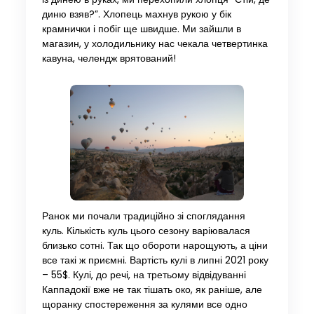
диню взяв?”. Хлопець махнув рукою у бік
крамнички і побіг ще швидше. Ми зайшли в
магазин, у холодильнику нас чекала четвертинка
кавуна, челендж врятований!
Ранок ми почали традиційно зі споглядання
куль. Кількість куль цього сезону варіювалася
близько сотні. Так що обороти нарощують, а ціни
все такі ж приємні. Вартість кулі в липні 2021 року
– 55$. Кулі, до речі, на третьому відвідуванні
Каппадокії вже не так тішать око, як раніше, але
щоранку спостереження за кулями все одно