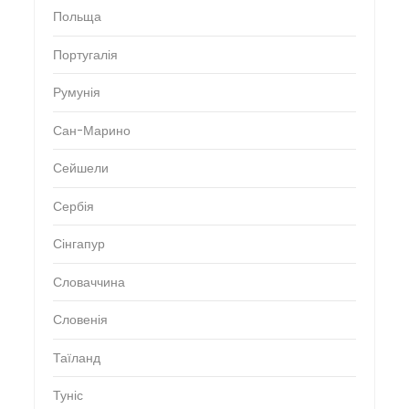
Польща
Португалія
Румунія
Сан-Марино
Сейшели
Сербія
Сінгапур
Словаччина
Словенія
Таїланд
Туніс