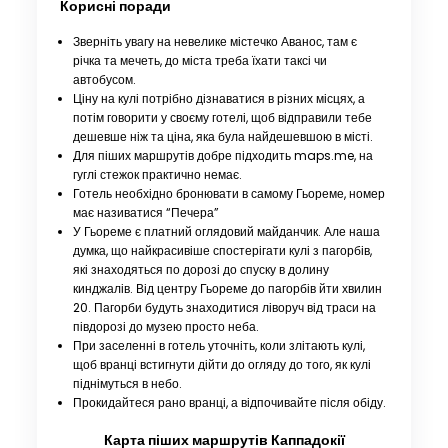
Корисні поради
Зверніть увагу на невелике містечко Аванос, там є
річка та мечеть, до міста треба їхати таксі чи
автобусом.
Ціну на кулі потрібно дізнаватися в різних місцях, а
потім говорити у своєму готелі, щоб відправили тебе
дешевше ніж та ціна, яка була найдешевшою в місті.
Для піших маршрутів добре підходить maps.me, на
гуглі стежок практично немає.
Готель необхідно бронювати в самому Гьореме, номер
має називатися “Печера”
У Гьореме є платний оглядовий майданчик. Але наша
думка, що найкрасивіше спостерігати кулі з пагорбів,
які знаходяться по дорозі до спуску в долину
кинджалів. Від центру Гьореме до пагорбів йти хвилин
20. Пагорби будуть знаходитися ліворуч від траси на
півдорозі до музею просто неба.
При заселенні в готель уточніть, коли злітають кулі,
щоб вранці встигнути дійти до огляду до того, як кулі
піднімуться в небо.
Прокидайтеся рано вранці, а відпочивайте після обіду.
Карта піших маршрутів Каппадокії