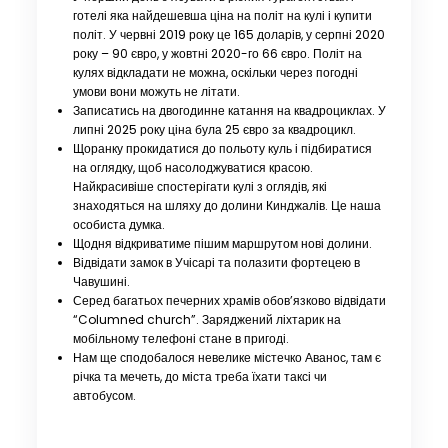
готелі яка найдешевша ціна на політ на кулі і купити
політ. У червні 2019 року це 165 доларів, у серпні 2020
року – 90 євро, у жовтні 2020-го 66 євро. Політ на
кулях відкладати не можна, оскільки через погодні
умови вони можуть не літати.
Записатись на двогодинне катання на квадроциклах. У
липні 2025 року ціна була 25 євро за квадроцикл.
Щоранку прокидатися до польоту куль і підбиратися
на оглядку, щоб насолоджуватися красою.
Найкрасивіше спостерігати кулі з оглядів, які
знаходяться на шляху до долини Кинджалів. Це наша
особиста думка.
Щодня відкриватиме пішим маршрутом нові долини.
Відвідати замок в Учісарі та полазити фортецею в
Чавушині.
Серед багатьох печерних храмів обов’язково відвідати
“Columned church”. Заряджений ліхтарик на
мобільному телефоні стане в пригоді.
Нам ще сподобалося невелике містечко Аванос, там є
річка та мечеть, до міста треба їхати таксі чи
автобусом.