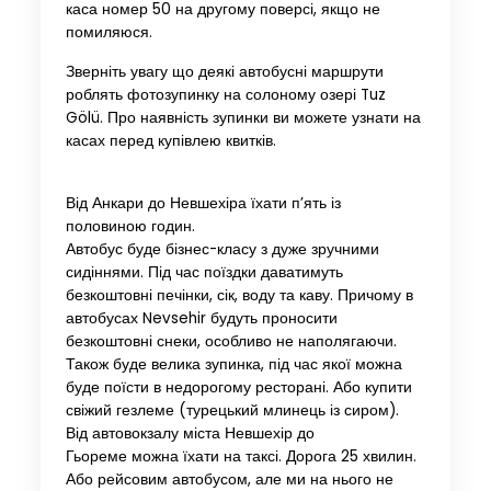
каса номер 50 на другому поверсі, якщо не
помиляюся.
Зверніть увагу що деякі автобусні маршрути
роблять фотозупинку на солоному озері Tuz
Gölü. Про наявність зупинки ви можете узнати на
касах перед купівлею квитків.
Від Анкари до Невшехіра їхати п’ять із
половиною годин.
Автобус буде бізнес-класу з дуже зручними
сидіннями. Під час поїздки даватимуть
безкоштовні печінки, сік, воду та каву. Причому в
автобусах Nevsehir будуть проносити
безкоштовні снеки, особливо не наполягаючи.
Також буде велика зупинка, під час якої можна
буде поїсти в недорогому ресторані. Або купити
свіжий гезлеме (турецький млинець із сиром).
Від автовокзалу міста Невшехір до
Гьореме можна їхати на таксі. Дорога 25 хвилин.
Або рейсовим автобусом, але ми на нього не