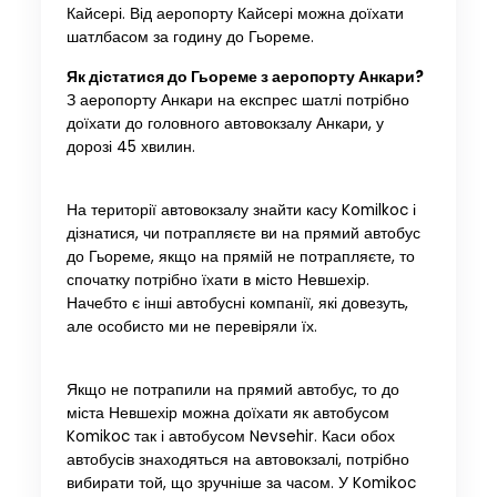
Кайсері. Від аеропорту Кайсері можна доїхати
шатлбасом за годину до Гьореме.
Як дістатися до Гьореме з аеропорту Анкари?
З аеропорту Анкари на експрес шатлі потрібно
доїхати до головного автовокзалу Анкари, у
дорозі 45 хвилин.
На території автовокзалу знайти касу Komilkoc і
дізнатися, чи потрапляєте ви на прямий автобус
до Гьореме, якщо на прямій не потрапляєте, то
спочатку потрібно їхати в місто Невшехір.
Начебто є інші автобусні компанії, які довезуть,
але особисто ми не перевіряли їх.
Якщо не потрапили на прямий автобус, то до
міста Невшехір можна доїхати як автобусом
Komikoc так і автобусом Nevsehir. Каси обох
автобусів знаходяться на автовокзалі, потрібно
вибирати той, що зручніше за часом. У Komikoc