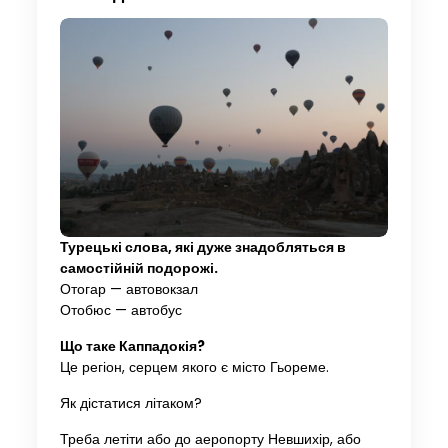
Турецькі слова, які дуже знадобляться в
самостійній подорожі.
Отогар — автовокзал
Отобюс — автобус
Що таке Каппадокія?
Це регіон, серцем якого є місто Гьореме.
Як дістатися літаком?
Треба летіти або до аеропорту Невшихір, або