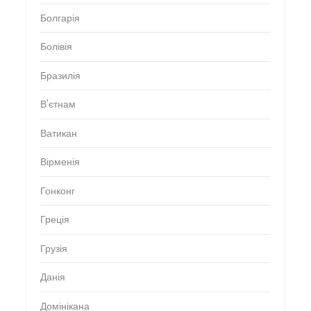
Болгарія
Болівія
Бразилія
В'єтнам
Ватикан
Вірменія
Гонконг
Греція
Грузія
Данія
Домінікана