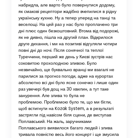
набридла, але варто було повернутися додому,
як смакові рецептори жадібно вчепилися в рідну
українську кухню. Ну а тепер уперед на танці та
веселощі. На цей раз у нас було проплачено три
дні плюс один безкоштовний. Втома від подорожі,
як не дивно, пішла на другий план. Відкрилося
друге дихання, і ми на позитиві відгуляли чотири
повні дні до ночі. Після сонячної та теплої
Туреччини, перший же день у Києві зустрів нас
соковитою прохолодною зливою. Було
незвичайно, ще буквально вранці ми взагалі не
парилися за прогноз погоди, адже на курортах
абсолютно всі дні було ясне сонечко і лише один
раз увечері був дощ на 30 хвилин, а тут таке
занурення. Але злива то була не
проблемою. Проблемою було те, що ми бігли,
щоб встигнути на Kozak System, а в результаті
застрягли під навісом біля сцени, де виступав
Поплавський. На жаль, заручниками
Поплавського виявилося багато людей і злива
тривала повністю весь його концерт і ще змусила