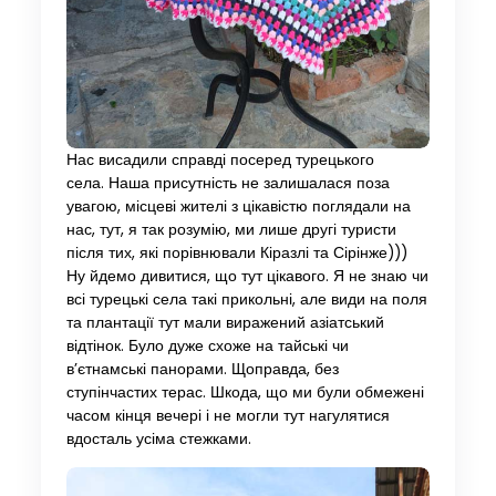
Нас висадили справді посеред турецького
села. Наша присутність не залишалася поза
увагою, місцеві жителі з цікавістю поглядали на
нас, тут, я так розумію, ми лише другі туристи
після тих, які порівнювали Кіразлі та Сірінже)))
Ну йдемо дивитися, що тут цікавого. Я не знаю чи
всі турецькі села такі прикольні, але види на поля
та плантації тут мали виражений азіатський
відтінок. Було дуже схоже на тайські чи
в’єтнамські панорами. Щоправда, без
ступінчастих терас. Шкода, що ми були обмежені
часом кінця вечері і не могли тут нагулятися
вдосталь усіма стежками.