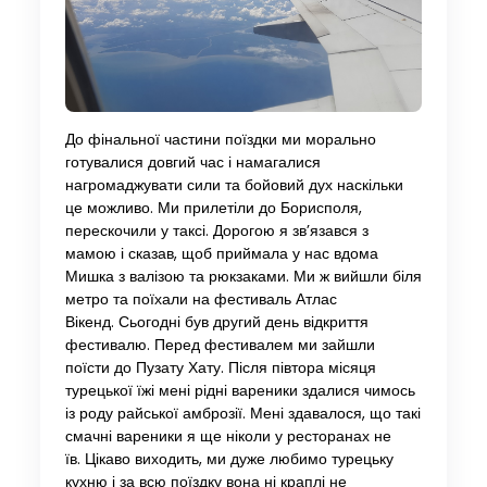
До фінальної частини поїздки ми морально
готувалися довгий час і намагалися
нагромаджувати сили та бойовий дух наскільки
це можливо. Ми прилетіли до Борисполя,
перескочили у таксі. Дорогою я зв’язався з
мамою і сказав, щоб приймала у нас вдома
Мишка з валізою та рюкзаками. Ми ж вийшли біля
метро та поїхали на фестиваль Атлас
Вікенд. Сьогодні був другий день відкриття
фестивалю. Перед фестивалем ми зайшли
поїсти до Пузату Хату. Після півтора місяця
турецької їжі мені рідні вареники здалися чимось
із роду райської амброзії. Мені здавалося, що такі
смачні вареники я ще ніколи у ресторанах не
їв. Цікаво виходить, ми дуже любимо турецьку
кухню і за всю поїздку вона ні краплі не