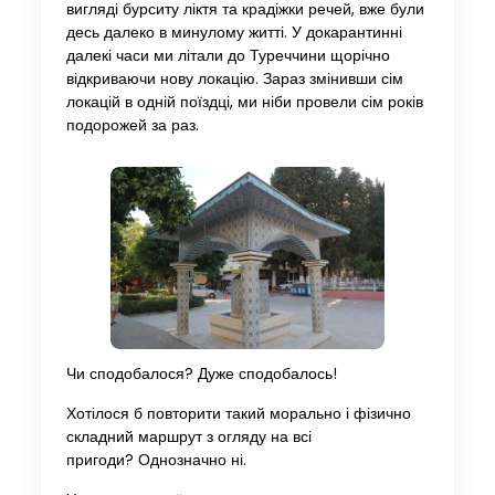
вигляді бурситу ліктя та крадіжки речей, вже були
десь далеко в минулому житті. У докарантинні
далекі часи ми літали до Туреччини щорічно
відкриваючи нову локацію. Зараз змінивши сім
локацій в одній поїздці, ми ніби провели сім років
подорожей за раз.
Чи сподобалося? Дуже сподобалось!
Хотілося б повторити такий морально і фізично
складний маршрут з огляду на всі
пригоди? Однозначно ні.