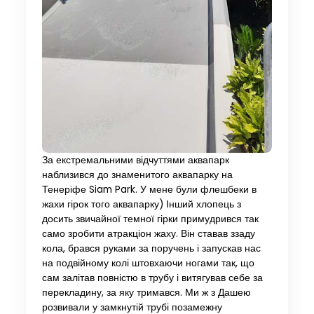
За екстремальними відчуттями аквапарк
наблизився до знаменитого аквапарку на
Тенеріфе Siam Park. У мене були флешбеки в
жахи гірок того аквапарку) Інший хлопець з
досить звичайної темної гірки примудрився так
само зробити атракціон жаху. Він ставав ззаду
кола, брався руками за поручень і запускав нас
на подвійному колі штовхаючи ногами так, що
сам залітав повністю в трубу і витягував себе за
перекладину, за яку тримався. Ми ж з Дашею
розвивали у замкнутій трубі позамежну