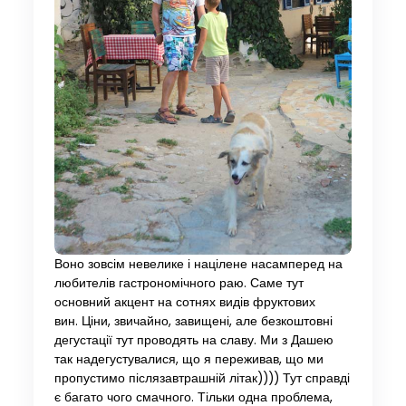
Воно зовсім невелике і націлене насамперед на
любителів гастрономічного раю. Саме тут
основний акцент на сотнях видів фруктових
вин. Ціни, звичайно, завищені, але безкоштовні
дегустації тут проводять на славу. Ми з Дашею
так надегустувалися, що я переживав, що ми
пропустимо післязавтрашній літак)))) Тут справді
є багато чого смачного. Тільки одна проблема,