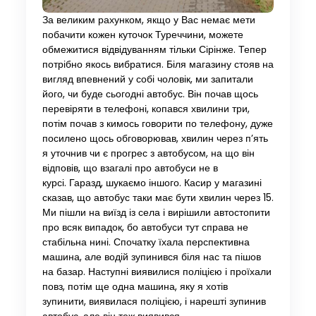
За великим рахунком, якщо у Вас немає мети
побачити кожен куточок Туреччини, можете
обмежитися відвідуванням тільки Сірінже. Тепер
потрібно якось вибратися. Біля магазину стояв на
вигляд впевнений у собі чоловік, ми запитали
його, чи буде сьогодні автобус. Він почав щось
перевіряти в телефоні, копався хвилини три,
потім почав з кимось говорити по телефону, дуже
посилено щось обговорював, хвилин через п’ять
я уточнив чи є прогрес з автобусом, на що він
відповів, що взагалі про автобуси не в
курсі. Гаразд, шукаємо іншого. Касир у магазині
сказав, що автобус таки має бути хвилин через 15.
Ми пішли на виїзд із села і вирішили автостопити
про всяк випадок, бо автобуси тут справа не
стабільна нині. Спочатку їхала перспективна
машина, але водій зупинився біля нас та пішов
на базар. Наступні виявилися поліцією і проїхали
повз, потім ще одна машина, яку я хотів
зупинити, виявилася поліцією, і нарешті зупинив