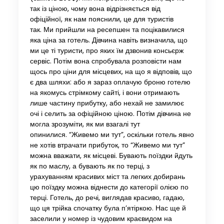
так із ціною, чому вона відрізняється від
офіційної, як нам пояснили, це для туристів
так. Ми прийшли на ресепшен та поцікавилися
яка ціна за готель. Дівчина навіть визначила, що
ми це ті туристи, про яких їм дзвонив консьєрж
сервіс. Потім вона спробувала розповісти нам
щось про ціни для місцевих, на що я відповів, що
є два шляхи: або я зараз оплачую броню готелю
на якомусь стрімкому сайті, і вони отримають
лише частину прибутку, або нехай не замилює
очі і селить за офіційною ціною. Потім дівчина не
могла зрозуміти, як ми взагалі тут
опинилися. “Живемо ми тут”, оскільки готель явно
не хотів втрачати прибуток, то “Живемо ми тут”
можна вважати, як місцеві. Бувають поїздки йдуть
як по маслу, а бувають як по терці, з
урахуванням красивих міст та легких добирань
цю поїздку можна віднести до категорії олією по
терці. Готель, до речі, виглядав красиво, гадаю,
що ця трійка спочатку була п’ятіркою. Нас ще й
заселили у номер із чудовим краєвидом на