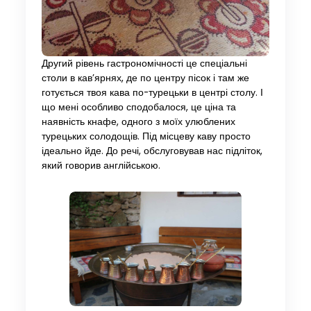
Другий рівень гастрономічності це спеціальні
столи в кав’ярнях, де по центру пісок і там же
готується твоя кава по-турецьки в центрі столу. І
що мені особливо сподобалося, це ціна та
наявність кнафе, одного з моїх улюблених
турецьких солодощів. Під місцеву каву просто
ідеально йде. До речі, обслуговував нас підліток,
який говорив англійською.