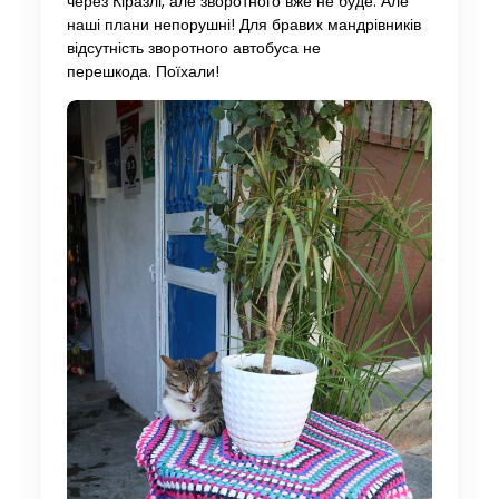
через Кіразлі, але зворотного вже не буде. Але
наші плани непорушні! Для бравих мандрівників
відсутність зворотного автобуса не
перешкода. Поїхали!