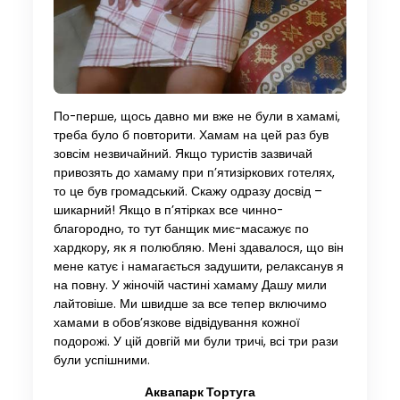
По-перше, щось давно ми вже не були в хамамі,
треба було б повторити. Хамам на цей раз був
зовсім незвичайний. Якщо туристів зазвичай
привозять до хамаму при п’ятизіркових готелях,
то це був громадський. Скажу одразу досвід –
шикарний! Якщо в п’ятірках все чинно-
благородно, то тут банщик миє-масажує по
хардкору, як я полюбляю. Мені здавалося, що він
мене катує і намагається задушити, релаксанув я
на повну. У жіночій частині хамаму Дашу мили
лайтовіше. Ми швидше за все тепер включимо
хамами в обов’язкове відвідування кожної
подорожі. У цій довгій ми були тричі, всі три рази
були успішними.
Аквапарк Тортуга