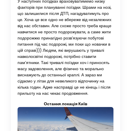
У наступних поїздках враховуватимемо низку
факторів при плануванні поїздки. Шрами на нозі,
що залишилися після ДТП, нагадуватимуть про
це. Хоча це все одно не вбереже від незалежних
від нас обставин. Але схоже просто треба краще
навчитися не просто подорожувати, а саме жити
подорожжю принагідно розв’язуючи побутові
питання під час подорожі, ми поки що новачки в
цій справі))) Людям, які вирушають у тривалі
навколосвітні подорожі, потрібно ставити
пам’ятники. Такі тривалі поїздки хоч і приносять
масу задоволення, але фізично та морально
виснажують до останньої краплі. А зараз ми
сідаємо у літак для невеликого відпочинку на
кілька годин. Адже насправді це не кінець і після
прильоту на нас чекає продовження.
Остання локація Київ