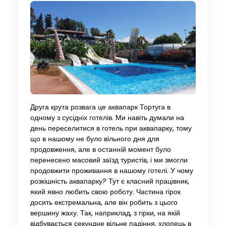
Друга крута розвага це аквапарк Тортуга в
одному з сусідніх готелів. Ми навіть думали на
день переселитися в готель при аквапарку, тому
що в нашому не було вільного дня для
продовження, але в останній момент було
перенесено масовий заїзд туристів, і ми змогли
продовжити проживання в нашому готелі. У чому
розкішність аквапарку? Тут є класний працівник,
який явно любить свою роботу. Частина гірок
досить екстремальна, але він робить з цього
вершину жаху. Так, наприклад, з гірки, на якій
відбувається секундне вільне падіння, хлопець в