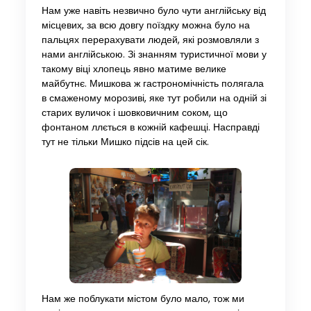
Нам уже навіть незвично було чути англійську від
місцевих, за всю довгу поїздку можна було на
пальцях перерахувати людей, які розмовляли з
нами англійською. Зі знанням туристичної мови у
такому віці хлопець явно матиме велике
майбутнє. Мишкова ж гастрономічність полягала
в смаженому морозиві, яке тут робили на одній зі
старих вуличок і шовковичним соком, що
фонтаном ллється в кожній кафешці. Насправді
тут не тільки Мишко підсів на цей сік.
Нам же поблукати містом було мало, тож ми