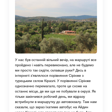
У нас був останній вільний вечір, на маршруті все
пройдено і навіть перевиконано, але не будемо
ми просто так сидіти, склавши руки? Десь в
інтернеті з’являлося порівняння Сірінже з
турецьким селом Кіразлі. У порівнянні Сірінже
однозначно перемагало, проте це схоже на
останнє місце, де ми ще не побували в окрузі. Як
тільки закінчився робочий день, ми відразу
встрибнули в маршрутку до автовокзалу. Там нам
сказали, що зараз їхатиме автобус на Айдин