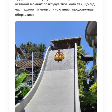
останній момент розкручує твоє коло так, що під
час падіння ти летів спиною вниз і продовжував
обертатися.