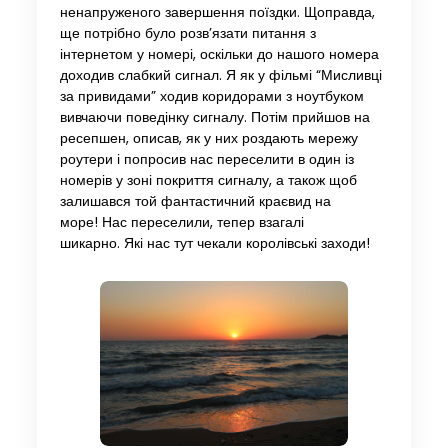
ненапруженого завершення поїздки. Щоправда,
ще потрібно було розв’язати питання з
інтернетом у номері, оскільки до нашого номера
доходив слабкий сигнал. Я як у фільмі “Мисливці
за привидами” ходив коридорами з ноутбуком
вивчаючи поведінку сигналу. Потім прийшов на
ресепшен, описав, як у них роздають мережу
роутери і попросив нас переселити в один із
номерів у зоні покриття сигналу, а також щоб
залишався той фантастичний краєвид на
море! Нас переселили, тепер взагалі
шикарно. Які нас тут чекали королівські заходи!