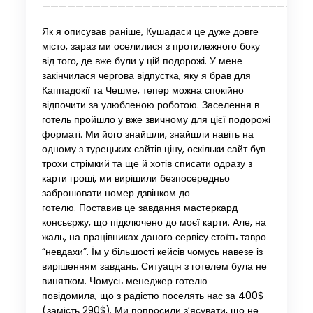
—————————————————————————————-
Як я описував раніше, Кушадаси це дуже довге
місто, зараз ми оселилися з протилежного боку
від того, де вже були у цій подорожі. У мене
закінчилася чергова відпустка, яку я брав для
Каппадокії та Чешме, тепер можна спокійно
відпочити за улюбленою роботою. Заселення в
готель пройшло у вже звичному для цієї подорожі
форматі. Ми його знайшли, знайшли навіть на
одному з турецьких сайтів ціну, оскільки сайт був
трохи стрімкий та ще й хотів списати одразу з
карти гроші, ми вирішили безпосередньо
забронювати номер дзвінком до
готелю. Поставив це завдання мастеркард
консьєржу, що підключено до моєї карти. Але, на
жаль, на працівниках даного сервісу стоїть тавро
“невдахи”. Їм у більшості кейсів чомусь навезе із
вирішенням завдань. Ситуація з готелем була не
винятком. Чомусь менеджер готелю
повідомила, що з радістю поселять нас за 400$
(замість 290$). Ми попросили з’ясувати, що не