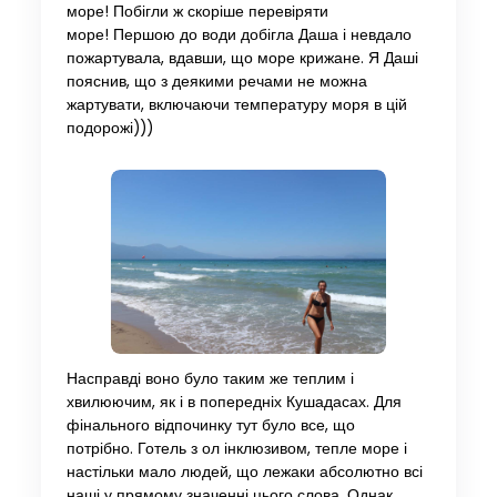
море! Побігли ж скоріше перевіряти
море! Першою до води добігла Даша і невдало
пожартувала, вдавши, що море крижане. Я Даші
пояснив, що з деякими речами не можна
жартувати, включаючи температуру моря в цій
подорожі)))
Насправді воно було таким же теплим і
хвилюючим, як і в попередніх Кушадасах. Для
фінального відпочинку тут було все, що
потрібно. Готель з ол інклюзивом, тепле море і
настільки мало людей, що лежаки абсолютно всі
наші у прямому значенні цього слова. Однак,