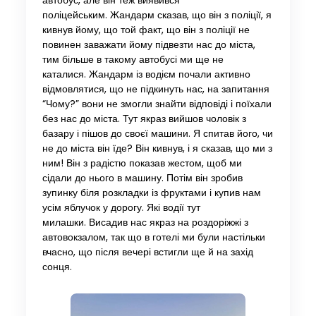
автобус, але він теж виявився
поліцейським. Жандарм сказав, що він з поліції, я
кивнув йому, що той факт, що він з поліції не
повинен заважати йому підвезти нас до міста,
тим більше в такому автобусі ми ще не
каталися. Жандарм із водієм почали активно
відмовлятися, що не підкинуть нас, на запитання
“Чому?” вони не змогли знайти відповіді і поїхали
без нас до міста. Тут якраз вийшов чоловік з
базару і пішов до своєї машини. Я спитав його, чи
не до міста він їде? Він кивнув, і я сказав, що ми з
ним! Він з радістю показав жестом, щоб ми
сідали до нього в машину. Потім він зробив
зупинку біля розкладки із фруктами і купив нам
усім яблучок у дорогу. Які водії тут
милашки. Висадив нас якраз на роздоріжжі з
автовокзалом, так що в готелі ми були настільки
вчасно, що після вечері встигли ще й на захід
сонця.