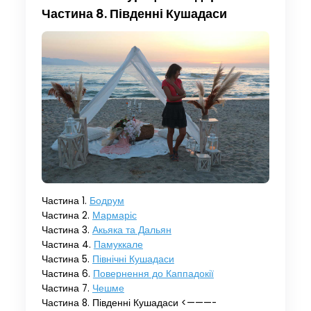
Частина 8. Південні Кушадаси
Частина 1.
Бодрум
Частина 2.
Мармаріс
Частина 3.
Акьяка та Дальян
Частина 4.
Памуккале
Частина 5.
Північні Кушадаси
Частина 6.
Повернення до Каппадокії
Частина 7.
Чешме
Частина 8. Південні Кушадаси <———-