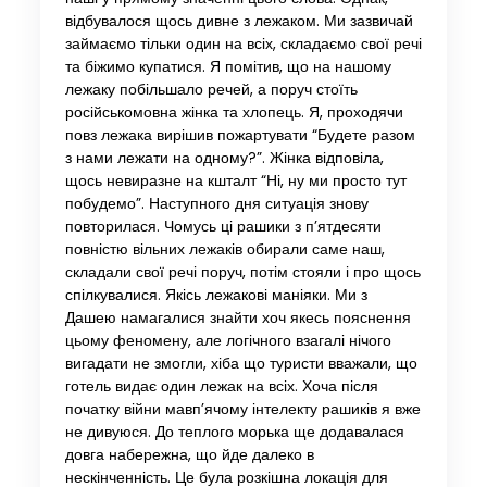
відбувалося щось дивне з лежаком. Ми зазвичай
займаємо тільки один на всіх, складаємо свої речі
та біжимо купатися. Я помітив, що на нашому
лежаку побільшало речей, а поруч стоїть
російськомовна жінка та хлопець. Я, проходячи
повз лежака вирішив пожартувати “Будете разом
з нами лежати на одному?”. Жінка відповіла,
щось невиразне на кшталт “Ні, ну ми просто тут
побудемо”. Наступного дня ситуація знову
повторилася. Чомусь ці рашики з п’ятдесяти
повністю вільних лежаків обирали саме наш,
складали свої речі поруч, потім стояли і про щось
спілкувалися. Якісь лежакові маніяки. Ми з
Дашею намагалися знайти хоч якесь пояснення
цьому феномену, але логічного взагалі нічого
вигадати не змогли, хіба що туристи вважали, що
готель видає один лежак на всіх. Хоча після
початку війни мавп’ячому інтелекту рашиків я вже
не дивуюся. До теплого морька ще додавалася
довга набережна, що йде далеко в
нескінченність. Це була розкішна локація для