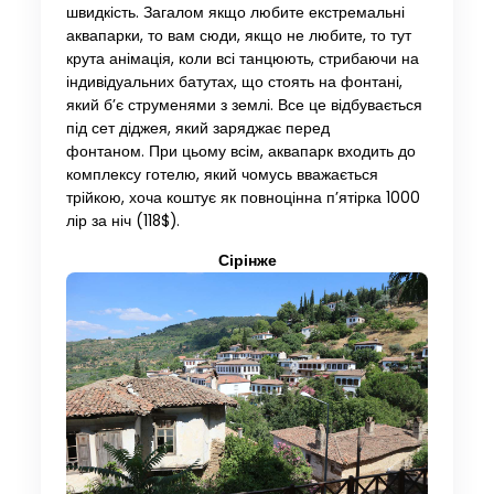
швидкість. Загалом якщо любите екстремальні
аквапарки, то вам сюди, якщо не любите, то тут
крута анімація, коли всі танцюють, стрибаючи на
індивідуальних батутах, що стоять на фонтані,
який б’є струменями з землі. Все це відбувається
під сет діджея, який заряджає перед
фонтаном. При цьому всім, аквапарк входить до
комплексу готелю, який чомусь вважається
трійкою, хоча коштує як повноцінна п’ятірка 1000
лір за ніч (118$).
Сірінже