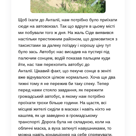
Щоб їхати до Анталії, нам потрібно було приїхати
сюди на автовокзал. Так що вдруге в цьому місті
ми побували того ж дня. На жаль Сіде виявився
настільки престижним районом, що домовитися з
таксистами за далеку поїздку і хорошу ціну тут
було зась. Автобус нас висадив на пустирі під
палючим сонцем, водій показав пальцем куди
йти, нас там перехопить автобус до
Анталії. Цікавий факт, що пекуче сонце в зеніті
вже відчувалося цілком нормально. Хоча ще два
тижні тому я не пережив би таку спеку. Тепер
перед нами стояло завдання, як пережити
громадський автобус, в якому нам потрібно
проїхати трохи більше години. На щастя, всі
місцеві жителі сиділи в масках і навіть ніхто не
кашляв, як це заведено в громадському
транспорті. Дорога була не складною, коли на
обличчі маска, а вуха заткнуті навушниками, то
можна навіть кондиціонер на себе спрямувати,