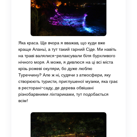
Яка краса. Ще вчора я вважав, що куди вже
краще Аланьї, а тут такий гарний Сіде. Ми навіть
на траві валялися-релаксували біля бурхливого
нічного моря. А може, я дивлюся на ці всі міста
крізь рожеві окуляри, бо дуже люблю
Туреччину? Але ж ні, судячи з атмосфери, яку
створюють туристи, приглушеної музики, яка грає
в ресторані-саду, де дерева обвішані
різнобарвними ліхтариками, тут подобається
всім!