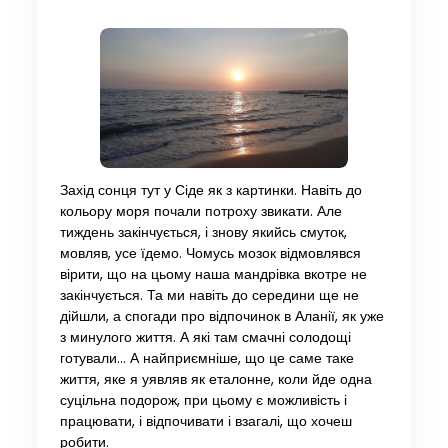
Захід сонця тут у Сіде як з картинки. Навіть до
кольору моря почали потроху звикати. Але
тиждень закінчується, і знову якийсь смуток,
мовляв, усе їдемо. Чомусь мозок відмовлявся
вірити, що на цьому наша мандрівка вкотре не
закінчується. Та ми навіть до середини ще не
дійшли, а спогади про відпочинок в Аланії, як уже
з минулого життя. А які там смачні солодощі
готували… А найприємніше, що це саме таке
життя, яке я уявляв як еталонне, коли йде одна
суцільна подорож, при цьому є можливість і
працювати, і відпочивати і взагалі, що хочеш
робити.