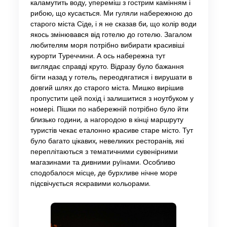
каламутить воду, упереміш з гострим камінням і
рибою, що кусається. Ми гуляли набережною до
старого міста Сіде, і я не сказав би, що колір води
якось змінювався від готелю до готелю. Загалом
любителям моря потрібно вибирати красивіші
курорти Туреччини. А ось набережна тут
виглядає справді круто. Відразу було бажання
бігти назад у готель, переодягатися і вирушати в
довгий шлях до старого міста. Мишко вирішив
пропустити цей похід і залишитися з ноутбуком у
номері. Пішки по набережній потрібно було йти
близько години, а нагородою в кінці маршруту
туристів чекає еталонно красиве старе місто. Тут
було багато цікавих, невеликих ресторанів, які
переплітаються з тематичними сувенірними
магазинами та дивними руїнами. Особливо
сподобалося місце, де бурхливе нічне море
підсвічується яскравими кольорами.