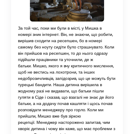
За той час, поки ми були в місті, у Мишка в
номері зник інтернет. Він, не знаючи, що робити,
вирішив сходити на ресепшен, бо в номері
самому без ноуту сидіти було страшнувато. Коли
він прийшов на ресепшен, то до нього одразу
підійшли працівники та уточнили, де ж
батьки. Мишко, якого я вчу критичного мислення,
щоб не вестись на лохотрони, та інших
недоброзичливців, запідозрив, що це можуть бути
турецькі бандити. Наша дитина вирішила в
жодному разі не видавати, що батьки пішли
гуляти в Сіде і сказав, що взагалі не знає де його
батьки, а на додачу почав кашляти і щось почав
розповідати менеджеру про горло. Коли ми
прийшли, Мишко вже був зіркою
рецепції. Менеджер насторожено запитав, чим
хворіє дитина і чому він каже, що має проблеми з