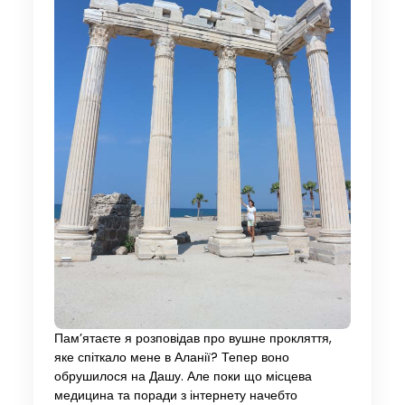
Пам’ятаєте я розповідав про вушне прокляття,
яке спіткало мене в Аланії? Тепер воно
обрушилося на Дашу. Але поки що місцева
медицина та поради з інтернету начебто