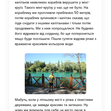
капітанів невеликих кораблів вирушити у міні-
круїз. Такого міні-круїзу у нас ще не було. На
кораблику ми пропливли приблизно 50 метрів,
потім кораблик зупинився і капітан сказав, що
піде снідати з іншими капітанами і тільки потім
продовжить. Ми з ним попрощалися. Не будемо
його відривати від сніданку, бо ще поперхнеться
якщо буде поспішати. Пішли гуляти вздовж річки з
вражаючи красивим кольором води.
Мабуть, коли у літньому місті є річка з тінистими
деревами, це завжди красиво та затишно. Ну
чому ми відкрили для себе це місто лише в