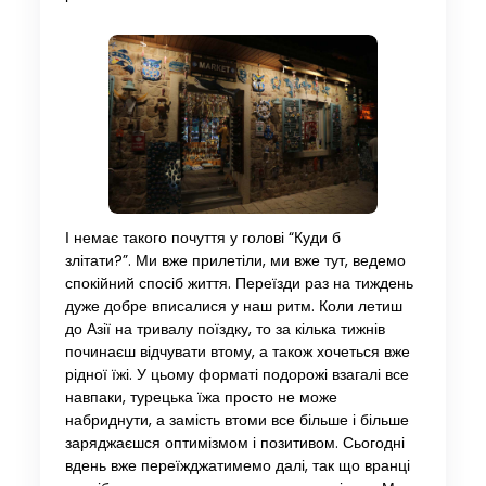
І немає такого почуття у голові “Куди б
злітати?”. Ми вже прилетіли, ми вже тут, ведемо
спокійний спосіб життя. Переїзди раз на тиждень
дуже добре вписалися у наш ритм. Коли летиш
до Азії на тривалу поїздку, то за кілька тижнів
починаєш відчувати втому, а також хочеться вже
рідної їжі. У цьому форматі подорожі взагалі все
навпаки, турецька їжа просто не може
набриднути, а замість втоми все більше і більше
заряджаєшся оптимізмом і позитивом. Сьогодні
вдень вже переїжджатимемо далі, так що вранці