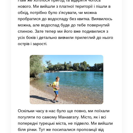
Нам же хотілося пригод та відкритя чогось
нового. Ми вийшли з платної території і пішли в
обхід, потрібно було з’ясувати, чи можна
пробратися до водоспаду без квитка. Виявилось
можна, але водоспад буде до тебе повернутий
спиною. Зате тепер ми його вже подивилися з
усіх боків і детально вивчили прилеглий до нього
острів і зарості.
Оскільки часу в нас було ще повно, ми поїхали
погуляти по самому Манавгату. Місто, як і всі
попередні турецькі міста, не підвело. Ми вийшли
біля річки. Тут же посипалися пропозиції від