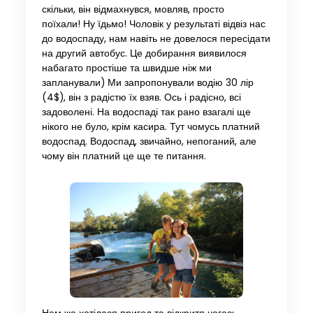
скільки, він відмахнувся, мовляв, просто
поїхали! Ну їдьмо! Чоловік у результаті відвіз нас
до водоспаду, нам навіть не довелося пересідати
на другий автобус. Це добирання виявилося
набагато простіше та швидше ніж ми
запланували) Ми запропонували водію 30 лір
(4$), ​​він з радістю їх взяв. Ось і радісно, всі
задоволені. На водоспаді так рано взагалі ще
нікого не було, крім касира. Тут чомусь платний
водоспад. Водоспад, звичайно, непоганий, але
чому він платний це ще те питання.