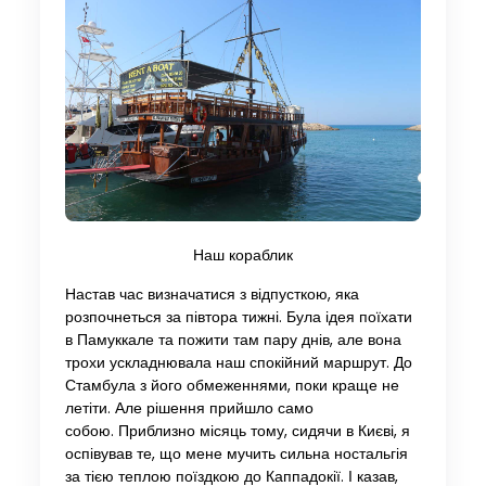
Наш кораблик
Настав час визначатися з відпусткою, яка
розпочнеться за півтора тижні. Була ідея поїхати
в Памуккале та пожити там пару днів, але вона
трохи ускладнювала наш спокійний маршрут. До
Стамбула з його обмеженнями, поки краще не
летіти. Але рішення прийшло само
собою. Приблизно місяць тому, сидячи в Києві, я
оспівував те, що мене мучить сильна ностальгія
за тією теплою поїздкою до Каппадокії. І казав,