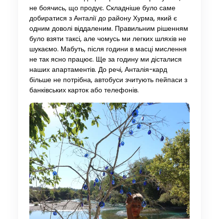
не боячись, що продує. Складніше було саме
добиратися з Анталії до району Хурма, який є
одним доволі віддаленим. Правильним рішенням
було взяти таксі, але чомусь ми легких шляхів не
шукаємо. Мабуть, після години в масці мислення
не так ясно працює. Ще за годину ми дісталися
наших апартаментів. До речі, Анталія-кард
більше не потрібна, автобуси зчитують пейпаси з
банківських карток або телефонів.