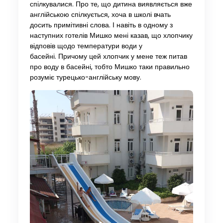
спілкувалися. Про те, що дитина виявляється вже
англійською спілкується, хоча в школі вчать
досить примітивні слова. І навіть в одному з
наступних готелів Мишко мені казав, що хлопчику
відповів щодо температури води у
басейні. Причому цей хлопчик у мене теж питав
про воду в басейні, тобто Мишко таки правильно
розуміє турецько-англійську мову.