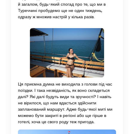
й загалом, будь-який спогад про те, що ми в
Туреччині пробудемо ще не один тиждень,
одразу ж множив настрій у кілька разів.
Ця приємна думка не виходила з голови під час
поїздки. І така незвіданість, як воно складеться
далі? Які далі будуть види та зручності? І навіть
не вірилося, що нам вдасться здійснити
запланований маршрут. Адже будь-якої миті ми
можемо бути закриті в регіоні або ще гірше в
готелі, хоча це свого роду теж пригода.