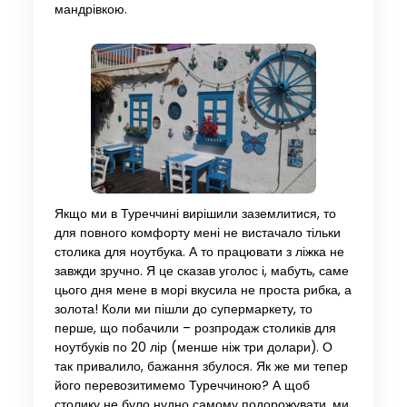
мандрівкою.
Якщо ми в Туреччині вирішили заземлитися, то
для повного комфорту мені не вистачало тільки
столика для ноутбука. А то працювати з ліжка не
завжди зручно. Я це сказав уголос і, мабуть, саме
цього дня мене в морі вкусила не проста рибка, а
золота! Коли ми пішли до супермаркету, то
перше, що побачили – розпродаж столиків для
ноутбуків по 20 лір (менше ніж три долари). О
так привалило, бажання збулося. Як же ми тепер
його перевозитимемо Туреччиною? А щоб
столику не було нудно самому подорожувати, ми