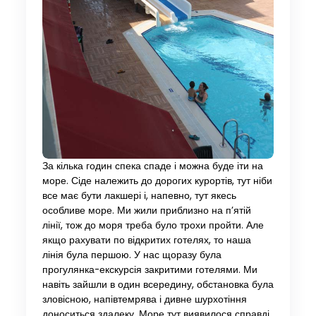
За кілька годин спека спаде і можна буде іти на
море. Сіде належить до дорогих курортів, тут ніби
все має бути лакшері і, напевно, тут якесь
особливе море. Ми жили приблизно на п’ятій
лінії, тож до моря треба було трохи пройти. Але
якщо рахувати по відкритих готелях, то наша
лінія була першою. У нас щоразу була
прогулянка-екскурсія закритими готелями. Ми
навіть зайшли в один всередину, обстановка була
зловісною, напівтемрява і дивне шурхотіння
доноситься здалеку. Море тут виявилося справді