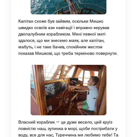
Капітан схоже був зайвим, оскільки Мишко
швидко освоїв ази навігації і вправно керував
двопалубним корабликом. Мені певної миті
здалося, що ми знесемо маяк, але капітан,
мабуть, і не таке бачив, спокійним жестом
показав Мишкові, що треба терміново повернути.
Власний кораблик — це дуже весело, цей круїз
повністю наш, зупинка в морі, щоби пострибати у
воду, все для нас, Туреччина ми любимо тебе! Та