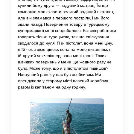
купили йому друга — надувний матрац. Їм ще
компанію мав скласти великий водяний пістолет,
але він зламався з першого пострілу, і ми його
здали назад. Повернення товару в турецькому
супермаркеті мені сподобалося. Всі співробітники
говорять тільки турецькою, так що спілкування
зводилося до нуля. Я їй пістолет, вона мені ціну,
я їй чек з цією ціною, вона на мене питанням, я
їй другий чек-сліппер, вона мені гроші. Таких
швидких повернень у мене ще жодного разу не
було. Може тому, що я з пістолетом підійшов?
Наступний ранок у нас був особливим. Ми
орендували у старому місті власний кораблик
разом із капітаном на одну годину.