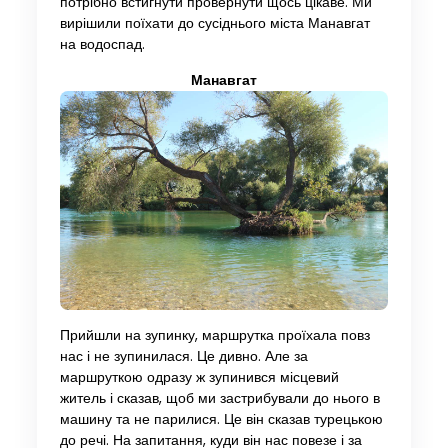
потрібно встигнути провернути щось цікаве. Ми
вирішили поїхати до сусіднього міста Манавгат
на водоспад.
Манавгат
Прийшли на зупинку, маршрутка проїхала повз
нас і не зупинилася. Це дивно. Але за
маршруткою одразу ж зупинився місцевий
житель і сказав, щоб ми застрибували до нього в
машину та не парилися. Це він сказав турецькою
до речі. На запитання, куди він нас повезе і за