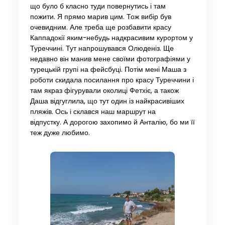
що було б класно туди повернутись і там
пожити. Я прямо марив цим. Тож вибір був
очевидним. Але треба ще розбавити красу
Каппадокії яким-небудь надкрасивим курортом у
Туреччині. Тут напрошувався Олюденіз. Ще
недавно він манив мене своїми фотографіями у
турецькій групі на фейсбуці. Потім мені Маша з
роботи скидала посилання про красу Туреччини і
там якраз фігурували околиці Фетхіє, а також
Даша відгуглила, що тут один із найкрасивіших
пляжів. Ось і склався наш маршрут на
відпустку. А дорогою захопимо й Анталію, бо ми її
теж дуже любимо.