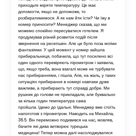
приходьте міряти температуру. Це має
допомогти, якщо не допоможе, то
розбиратимемося. А як нам йти їсти? Чи їжу в
номер приносити? Менеджер сказав, що ми
можемо спокійно пересуватися готелем. Я
продумував різний розвиток подій після
звернення на ресепшен. Але це було поза моїми
фантазіями. У цей момент у номер зайшла
прибиральниця, побачила, що тут посилено всі
один одного перевіряють пірометром і заявила,
що, якщо треба, вона взагалі може не турбувати
нас прибираннями, і пішла. Але, на жаль, у таких
ситуаціях прибирання в номері навпаки дуже
важливе, а прибирають тут справді добре. Ми
рушник до голови не прикладали, але буквально
за кілька годин температура сама
пройшла. Ідемо до їдальні. Менеджер вже стоїть
напоготові з пірометром. Наводить на Михайла,
36.5. Він переможно подивився на нас, мовляв,
бачите які дива витворює турецька
медицина! Тепер можна далі насолоджуватися