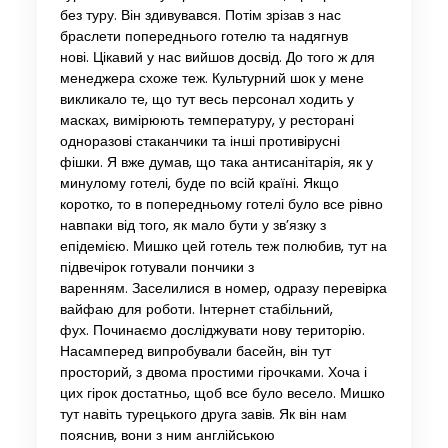
без туру. Він здивувався. Потім зрізав з нас
браслети попереднього готелю та надягнув
нові. Цікавий у нас вийшов досвід. До того ж для
менеджера схоже теж. Культурний шок у мене
викликало те, що тут весь персонал ходить у
масках, вимірюють температуру, у ресторані
одноразові стаканчики та інші противірусні
фішки. Я вже думав, що така антисанітарія, як у
минулому готелі, буде по всій країні. Якщо
коротко, то в попередньому готелі було все рівно
навпаки від того, як мало бути у зв’язку з
епідемією. Мишко цей готель теж полюбив, тут на
підвечірок готували пончики з
варенням. Заселилися в номер, одразу перевірка
вайфаю для роботи. Інтернет стабільний,
фух. Починаємо досліджувати нову територію.
Насамперед випробували басейн, він тут
просторий, з двома простими гірочками. Хоча і
цих гірок достатньо, щоб все було весело. Мишко
тут навіть турецького друга завів. Як він нам
пояснив, вони з ним англійською