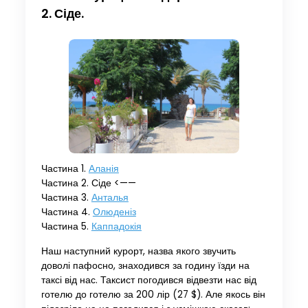
2. Сіде.
Частина 1.
Аланія
Частина 2. Сіде <——
Частина 3.
Анталья
Частина 4.
Олюденіз
Частина 5.
Каппадокія
Наш наступний курорт, назва якого звучить
доволі пафосно, знаходився за годину їзди на
таксі від нас. Таксист погодився відвезти нас від
готелю до готелю за 200 лір (27 $). Але якось він