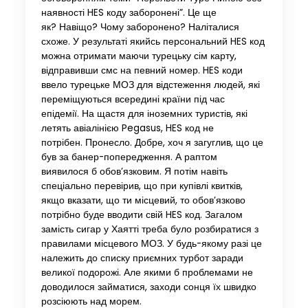
наявності HES коду заборонені”. Це ще
як? Навіщо? Чому заборонено? Наліталися
схоже. У результаті якийсь персональний HES код
можна отримати маючи турецьку сім карту,
відправивши смс на певний номер. HES коди
ввело турецьке МОЗ для відстеження людей, які
переміщуються всередині країни під час
епідемії. На щастя для іноземних туристів, які
летять авіалінією Pegasus, HES код не
потрібен. Пронесло. Добре, хоч я загуглив, що це
був за банер-попередження. А раптом
виявилося б обов’язковим. Я потім навіть
спеціально перевірив, що при купівлі квитків,
якщо вказати, що ти місцевий, то обов’язково
потрібно буде вводити свій HES код. Загалом
замість сигар у Хаятті треба було розбиратися з
правилами місцевого МОЗ. У будь-якому разі це
належить до списку приємних турбот заради
великої подорожі. Але якими б проблемами не
доводилося займатися, заходи сонця їх швидко
розсіюють над морем.