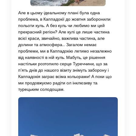
Але в цьому ідеальному плані була одна
проблема, в Каппадокії до жовтня заборонили
польоти куль. А без куль чи любимо ми цей
прекрасний регіон? Але кулі це лише частина
всієї краси, звичайно, важлива частина, але
долини та атмосфера… Загалом немає
проблеми, ми в Каппадокію летимо незалежно
від наявності в ній куль. Мабуть, це рішення
настільки розтопило серце Туреччини, що за
п’ять днів до нашого візиту знімуть заборону і
Каппадокія заграє всіма кольорами! А поки що
ми продовжуємо радіти ол інклюзиву та
турецьким солодощам.