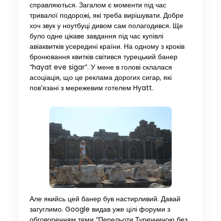
справляються. Загалом є моменти під час
тривалої подорожі, які треба вирішувати. Добре
хоч звук у ноутбуці дивом сам полагодився. Ще
було одне цікаве завдання під час купівлі
авіаквитків усередині країни. На одному з кроків
бронювання квитків світився турецький банер
“hayat eve sigar”. У мене в голові склалася
асоціація, що це реклама дорогих сигар, які
пов’язані з мережевим готелем Hyatt.
Але якийсь цей банер був настирливий. Давай
загуглимо. Google видав уже цілі форуми з
обговоренням теми “Перельоти Туреччиною без