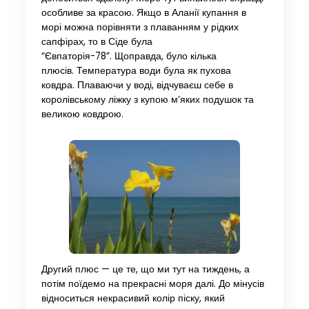
особливе за красою. Якщо в Аланії купання в
морі можна порівняти з плаванням у рідких
сапфірах, то в Сіде була
“Євпаторія-78”. Щоправда, було кілька
плюсів. Температура води була як пухова
ковдра. Плаваючи у воді, відчуваєш себе в
королівському ліжку з купою м’яких подушок та
великою ковдрою.
Другий плюс — це те, що ми тут на тиждень, а
потім поїдемо на прекрасні моря далі. До мінусів
відноситься некрасивий колір піску, який