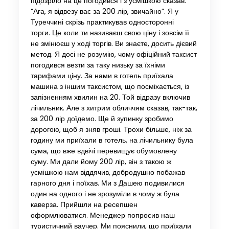
підозріло на це погодився і з усмішкою сказав:
“Ага, я відвезу вас за 200 лір, звичайно”. Я у
Туреччині скрізь практикував односторонні
торги. Це коли ти називаєш свою ціну і зовсім її
не змінюєш у ході торгів. Ви знаєте, досить дієвий
метод. Я досі не розумію, чому офіційний таксист
погодився везти за таку низьку за їхніми
тарифами ціну. За нами в готель приїхала
машина з іншим таксистом, що посміхається, із
запізненням хвилин на 20. Той відразу включив
лічильник. Але з хитрим обличчям сказав, так-так,
за 200 лір доїдемо. Ще й зупинку зробимо
дорогою, щоб я зняв гроші. Трохи більше, ніж за
годину ми приїхали в готель, на лічильнику була
сума, що вже вдвічі перевищує обумовлену
суму. Ми дали йому 200 лір, він з такою ж
усмішкою нам віддячив, добродушно побажав
гарного дня і поїхав. Ми з Дашею подивилися
один на одного і не зрозуміли в чому ж була
каверза. Прийшли на ресепшен
оформлюватися. Менеджер попросив наш
туристичний ваучер. Ми пояснили, що приїхали