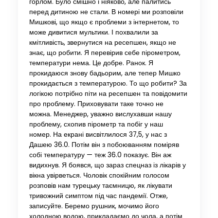
горлом. Було смішно і ніяково, але палитись
перед дитиною не стали. В номері ми розповіли
Мишкові, що якщо є проблеми з інтернетом, то
може дивитися мультики. І похвалили за
кмітливість, звернутися на ресепшен, якщо не
знає, що робити. Я перевірив себе пірометром,
температури нема. Це добре. Ранок. Я
прокидаюся знову бадьорим, але тепер Мишко
прокидається з температурою. То що робити? За
логікою потрібно піти на ресепшен та повідомити
про проблему. Приховувати таке точно не
можна. Менеджер, уважно вислухавши нашу
проблему, схопив пірометр та побіг у наш
номер. На екрані висвітлилося 37,5, у нас з
Дашею 36.0. Потім він з побоюванням поміряв
собі температуру — теж 36.0 показує. Він аж
видихнув. Я боявся, що зараз спецназ із лікарів у
вікна увірветься. Чоловік спокійним голосом
розповів нам турецьку таємницю, як лікувати
тривожний симптом під час пандемії. Отже,
записуйте. Беремо рушник, мочимо його
холодною водою, прикладаємо до чола, а потім