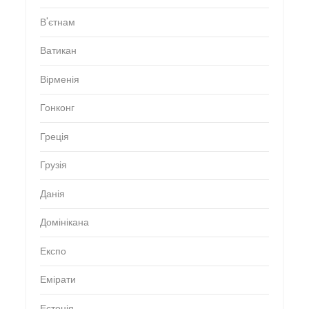
В'єтнам
Ватикан
Вірменія
Гонконг
Греція
Грузія
Данія
Домінікана
Експо
Емірати
Естонія