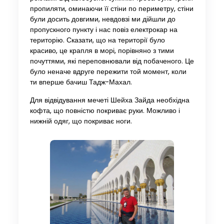
пропиляти, оминаючи її стіни по периметру, стіни
були досить довгими, невдовзі ми дійшли до
пропускного пункту і нас повіз електрокар на
територію. Сказати, що на території було
красиво, це крапля в морі, порівняно з тими
почуттями, які переповнювали від побаченого. Це
було неначе вдруге пережити той момент, коли
ти вперше бачиш Тадж-Махал.
Для відвідування мечеті Шейха Зайда необхідна
кофта, що повністю покриває руки. Можливо і
нижній одяг, що покриває ноги.