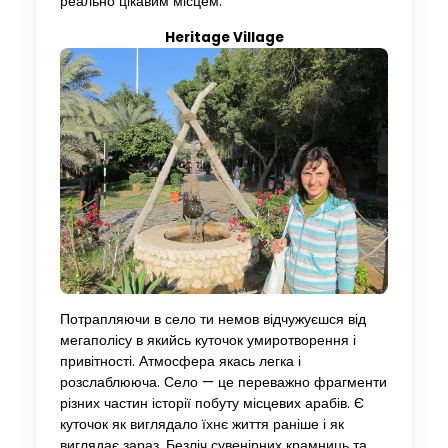
реально цікавим місцем.
Heritage Village
Потрапляючи в село ти немов відчужуєшся від
мегаполісу в якийсь куточок умиротворення і
привітності. Атмосфера якась легка і
розслаблююча. Село — це переважно фрагменти
різних частин історії побуту місцевих арабів. Є
куточок як виглядало їхнє життя раніше і як
виглядає зараз. Безліч сувенірних крамниць та