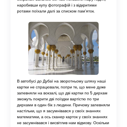
наробивши купу фотографій і з відкритими
ротами поїхали далі за списком пам’яток.
В автобусі до Дубаї на зворотньому шляху наші
картки не спрацювали, попри те, що мене дуже
запевняли на вокзалі, що дві картки по 5 дирхам
зможуть покрити дві поїздки вартістю по три
дирхами в один бік з людини. Причому запевняли
настільки, що я засумнівався у своїх знаннях
математики, а ось сканер карток у своїх знаннях
не засумнівався і висвітлив нам відмову. Оскільки