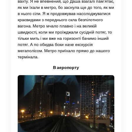
вахту. Я не впевнений, що Даша взагалі пам’ятає,
як ми їхали в метро, ​​бо заснула ще до того, як ми
в нього сіли. Я ж продовжував насолоджуватися
краєвидами з переднього скла безпілотного
вагона. Метро мчало плавно і на великій
швидкості, коли ми проїжджали сусідній потяг, то
тільки мить і ми вже на горизонті бачимо інший
потяг. А по обидва боки наче екскурсія
мегаполісом. Метро приїхало прямо до нашого
термінала.
В аеропорту