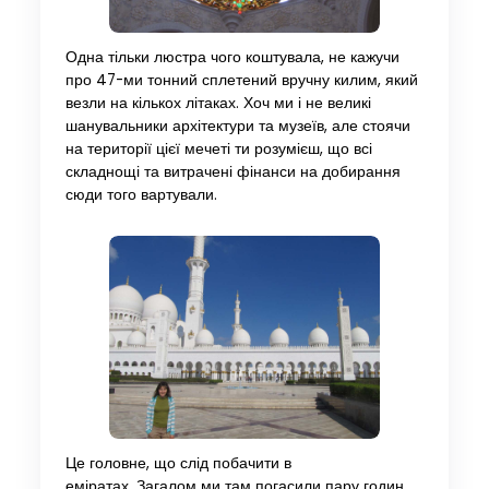
Одна тільки люстра чого коштувала, не кажучи
про 47-ми тонний сплетений вручну килим, який
везли на кількох літаках. Хоч ми і не великі
шанувальники архітектури та музеїв, але стоячи
на території цієї мечеті ти розумієш, що всі
складнощі та витрачені фінанси на добирання
сюди того вартували.
Це головне, що слід побачити в
еміратах. Загалом ми там погасили пару годин,