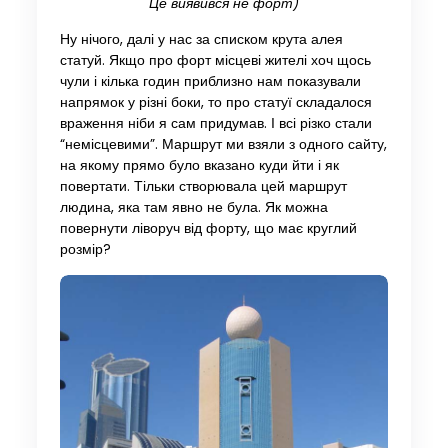
Це виявився не форт)
Ну нічого, далі у нас за списком крута алея
статуй. Якщо про форт місцеві жителі хоч щось
чули і кілька годин приблизно нам показували
напрямок у різні боки, то про статуї складалося
враження ніби я сам придумав. І всі різко стали
“немісцевими”. Маршрут ми взяли з одного сайту,
на якому прямо було вказано куди йти і як
повертати. Тільки створювала цей маршрут
людина, яка там явно не була. Як можна
повернути ліворуч від форту, що має круглий
розмір?