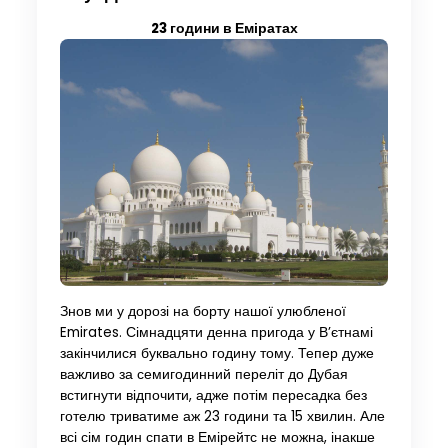
23 години в Еміратах
Знов ми у дорозі на борту нашої улюбленої
Emirates. Сімнадцяти денна пригода у В’єтнамі
закінчилися буквально годину тому. Тепер дуже
важливо за семигодинний переліт до Дубая
встигнути відпочити, адже потім пересадка без
готелю триватиме аж 23 години та 15 хвилин. Але
всі сім годин спати в Емірейтс не можна, інакше