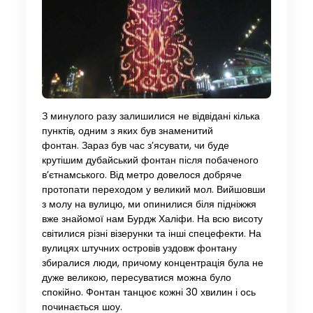
З минулого разу залишилися не відвідані кілька
пунктів, одним з яких був знаменитий
фонтан. Зараз був час з’ясувати, чи буде
крутішим дубайський фонтан після побаченого
в’єтнамського. Від метро довелося добряче
протопати переходом у великий мол. Вийшовши
з молу на вулицю, ми опинилися біля підніжжя
вже знайомої нам Бурдж Халіфи. На всю висоту
світилися різні візерунки та інші спецефекти. На
вулицях штучних островів уздовж фонтану
збиралися люди, причому концентрація була не
дуже великою, пересуватися можна було
спокійно. Фонтан танцює кожні 30 хвилин і ось
починається шоу.