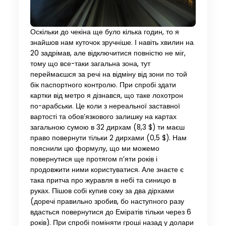
Оскільки до чекіна ще було кілька годин, то я
знайшов нам куточок зручніше. І навіть хвилин на
20 задрімав, але відключитися повністю не міг,
тому що все-таки загальна зона, тут
переймаєшся за речі на відміну від зони по той
бік паспортного контролю. При спробі здати
картки від метро я дізнався, що таке лохотрон
по-арабськи. Це коли з нереальної заставної
вартості та обов’язкового залишку на картах
загальною сумою в 32 дирхам (8,3 $) ти маєш
право повернути тільки 2 дирхами (0,5 $). Нам
пояснили цю формулу, що ми можемо
повернутися ще протягом п’яти років і
продовжити ними користуватися. Але знаєте є
така притча про журавля в небі та синицю в
руках. Пішов собі купив соку за два дірхами
(доречі правильно зробив, бо наступного разу
вдасться повернутися до Еміратів тільки через 6
років). При спробі поміняти гроші назад у долари