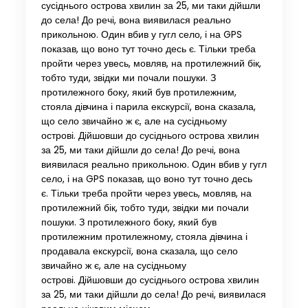
сусіднього острова хвилин за 25, ми таки дійшли
до села! До речі, вона виявилася реально
прикольною. Один вбив у гугл село, і на GPS
показав, що воно тут точно десь є. Тільки треба
пройти через увесь, мовляв, на протилежний бік,
тобто туди, звідки ми почали пошуки. З
протилежного боку, який був протилежним,
стояла дівчина і парила екскурсії, вона сказала,
що село звичайно ж є, але на сусідньому
острові. Дійшовши до сусіднього острова хвилин
за 25, ми таки дійшли до села! До речі, вона
виявилася реально прикольною. Один вбив у гугл
село, і на GPS показав, що воно тут точно десь
є. Тільки треба пройти через увесь, мовляв, на
протилежний бік, тобто туди, звідки ми почали
пошуки. З протилежного боку, який був
протилежним протилежному, стояла дівчина і
продавала екскурсії, вона сказала, що село
звичайно ж є, але на сусідньому
острові. Дійшовши до сусіднього острова хвилин
за 25, ми таки дійшли до села! До речі, виявилася