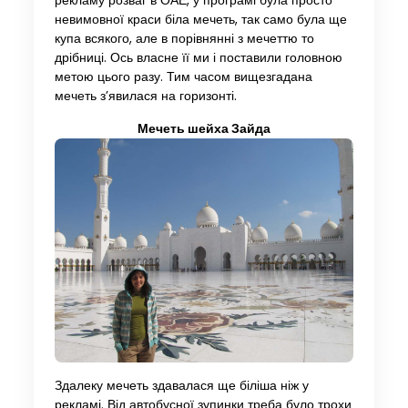
рекламу розваг в ОАЕ, у програмі була просто
невимовної краси біла мечеть, так само була ще
купа всякого, але в порівнянні з мечеттю то
дрібниці. Ось власне її ми і поставили головною
метою цього разу. Тим часом вищезгадана
мечеть з’явилася на горизонті.
Мечеть шейха Зайда
Здалеку мечеть здавалася ще біліша ніж у
рекламі. Від автобусної зупинки треба було трохи