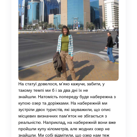
На статуї довелося, м’яко кажучи, забити, у
такому темпі ми б і за два дні їх не
знайшли. Натомість попереду буде набережна з
купою озер та доріжками. На набережній ми
зустріли двох туристів, які зауважили, що опис
місцевих визначних пам’яток не збігається з
реальністю. Наприклад, на набережній вони вже
пройшли купу кілометрів, але жодних озер не
знайшли. Ми собі відмітили, що озер нам теж