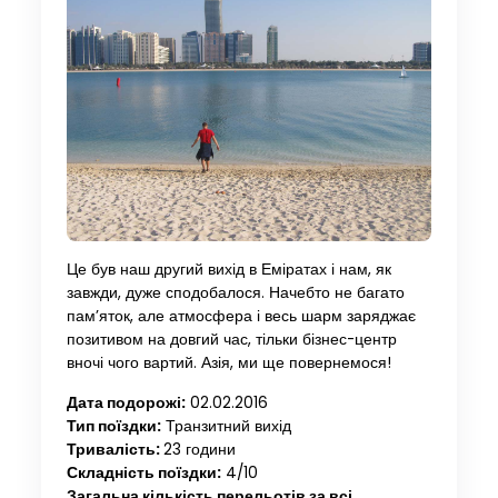
Це був наш другий вихід в Еміратах і нам, як
завжди, дуже сподобалося. Начебто не багато
пам’яток, але атмосфера і весь шарм заряджає
позитивом на довгий час, тільки бізнес-центр
вночі чого вартий. Азія, ми ще повернемося!
Дата подорожі:
02.02.2016
Тип поїздки:
Транзитний вихід
Тривалість:
23 години
Складність поїздки:
4/10
Загальна кількість перельотів за всі