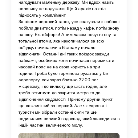
нагодувати маленьку державу. Ми вдвох навіть
половину не подужали. Ще й арахіс на стіл
підносять у комплімент.
За вікном черговий танок, усе спакували з собою і
побігли дивитися, потім назад у кафе, потім знову
на шоу. Ех, ейфорія! А тим часом почуття сну та
тотальної втоми, яке накопичилося за всю
поїздку, починаючи з В’єтнаму почало
відключати. Останні дні таких поїздок завжди
найважчі, особливо коли починаєш перемикати
часовий пояс не на свою користь на три
години. Треба було терміново рухатись у бік
аеропорту, хоч зараз близько 22:00 по-
місцевому, і до вильоту ще шість годин, але
треба встигнути до закриття метро та до
відключення свідомості. Причому другий пункт
ще важливіший за перший. Але як справжні
туристи ми зібрали останні сили та ще
подивилися великий водоспад, який знаходився в
іншій частині величезного молу.