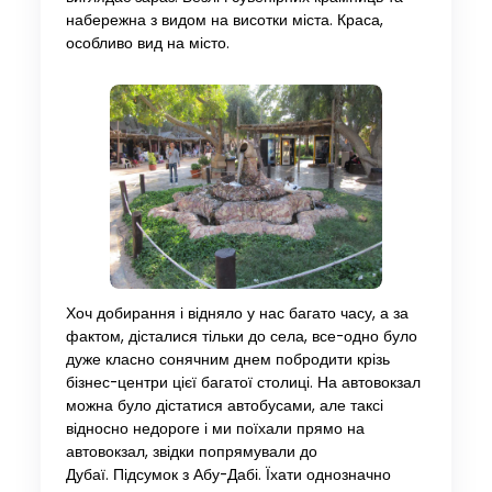
набережна з видом на висотки міста. Краса,
особливо вид на місто.
Хоч добирання і відняло у нас багато часу, а за
фактом, дісталися тільки до села, все-одно було
дуже класно сонячним днем ​​побродити крізь
бізнес-центри цієї багатої столиці. На автовокзал
можна було дістатися автобусами, але таксі
відносно недороге і ми поїхали прямо на
автовокзал, звідки попрямували до
Дубаї. Підсумок з Абу-Дабі. Їхати однозначно