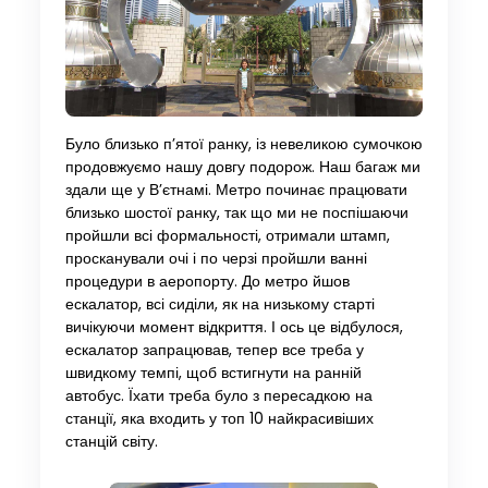
Було близько п’ятої ранку, із невеликою сумочкою
продовжуємо нашу довгу подорож. Наш багаж ми
здали ще у В’єтнамі. Метро починає працювати
близько шостої ранку, так що ми не поспішаючи
пройшли всі формальності, отримали штамп,
просканували очі і по черзі пройшли ванні
процедури в аеропорту. До метро йшов
ескалатор, всі сиділи, як на низькому старті
вичікуючи момент відкриття. І ось це відбулося,
ескалатор запрацював, тепер все треба у
швидкому темпі, щоб встигнути на ранній
автобус. Їхати треба було з пересадкою на
станції, яка входить у топ 10 найкрасивіших
станцій світу.