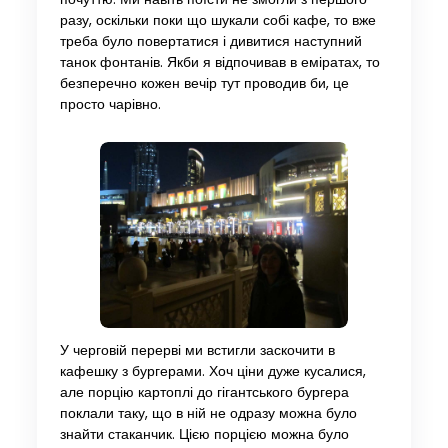
разу, оскільки поки що шукали собі кафе, то вже
треба було повертатися і дивитися наступний
танок фонтанів. Якби я відпочивав в еміратах, то
безперечно кожен вечір тут проводив би, це
просто чарівно.
У черговій перерві ми встигли заскочити в
кафешку з бургерами. Хоч ціни дуже кусалися,
але порцію картоплі до гігантського бургера
поклали таку, що в ній не одразу можна було
знайти стаканчик. Цією порцією можна було