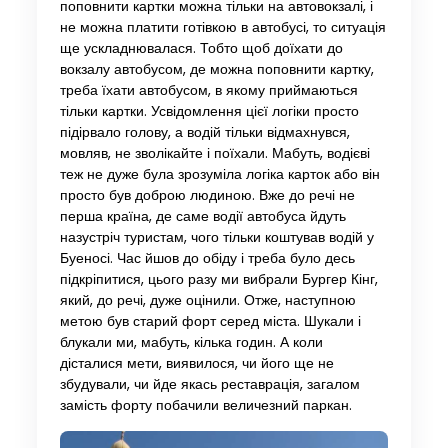
поповнити картки можна тільки на автовокзалі, і
не можна платити готівкою в автобусі, то ситуація
ще ускладнювалася. Тобто щоб доїхати до
вокзалу автобусом, де можна поповнити картку,
треба їхати автобусом, в якому приймаються
тільки картки. Усвідомлення цієї логіки просто
підірвало голову, а водій тільки відмахнувся,
мовляв, не зволікайте і поїхали. Мабуть, водієві
теж не дуже була зрозуміла логіка карток або він
просто був доброю людиною. Вже до речі не
перша країна, де саме водії автобуса йдуть
назустріч туристам, чого тільки коштував водій у
Буеносі. Час йшов до обіду і треба було десь
підкріпитися, цього разу ми вибрали Бургер Кінг,
який, до речі, дуже оцінили. Отже, наступною
метою був старий форт серед міста. Шукали і
блукали ми, мабуть, кілька годин. А коли
дісталися мети, виявилося, чи його ще не
збудували, чи йде якась реставрація, загалом
замість форту побачили величезний паркан.