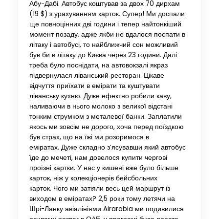
Абу-Дабі. Автобус коштував за двох 70 дирхам
(19 $) з урахуванням карток. Супер! Ми доспали
ще повноцінних дві години і тепер найтонкіший
момент позаду, адже якби не вдалося поспати в
літаку і автобусі, то найближчий сон можливий
був би в літаку до Києва через 23 години. Далі
треба було поснідати, на автовокзалі якраз
підвернулася ліванський ресторан. Цікаве
відчуття приїхати в емірати та куштувати
ліванську кухню. Дуже ефектно робили каву,
наливаючи в нього молоко з великої відстані
тонким струмком з металевої банки. Заплатили
якось ми зовсім не дорого, хоча перед поїздкою
був страх, що на їжі ми розоримося в
еміратах. Дуже складно з’ясувавши який автобус
їде до мечеті, нам довелося купити чергові
проїзні картки. У нас у кишені вже було більше
карток, ніж у колекціонерів бейсбольних
карток. Чого ми затіяли весь цей маршрут із
виходом в еміратах? 2,5 роки тому летячи на
Шрі-Ланку авіалініями Airarabia ми подивилися