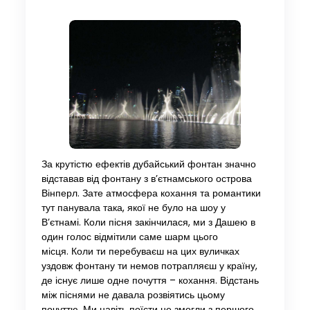
За крутістю ефектів дубайський фонтан значно
відставав від фонтану з в’єтнамського острова
Вінперл. Зате атмосфера кохання та романтики
тут панувала така, якої не було на шоу у
В’єтнамі. Коли пісня закінчилася, ми з Дашею в
один голос відмітили саме шарм цього
місця. Коли ти перебуваєш на цих вуличках
уздовж фонтану ти немов потрапляєш у країну,
де існує лише одне почуття – кохання. Відстань
між піснями не давала розвіятись цьому
почуттю. Ми навіть поїсти не змогли з першого