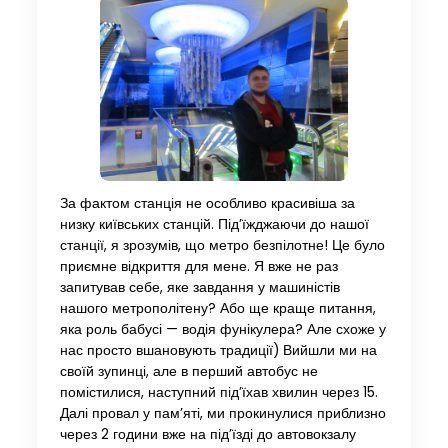
За фактом станція не особливо красивіша за
низку київських станцій. Під’їжджаючи до нашої
станції, я зрозумів, що метро безпілотне! Це було
приємне відкриття для мене. Я вже не раз
запитував себе, яке завдання у машиністів
нашого метрополітену? Або ще краще питання,
яка роль бабусі — водія фунікулера? Але схоже у
нас просто вшановують традиції) Вийшли ми на
своїй зупинці, але в перший автобус не
помістилися, наступний під’їхав хвилин через 15.
Далі провал у пам’яті, ми прокинулися приблизно
через 2 години вже на під’їзді до автовокзалу