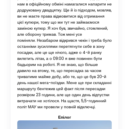
нам в офіційному обміні намагалися напарити не
додруковану двадцятку. Ще й із підходом, мовляв,
ви не маєте права відмовитися від отримання
цієї купюри, тому що ми тут не займаємося
заміною купюр. Я хоч був, звичайно, стомлений,
але оборону тримав. Тож мені усе
поміняли. Незабаром відкрився чекін і треба було
останніми зусиллями перетягнути себе в зону
посадки, але це ще нічого, адже о 4-й ранку
вилетить літак, а о 09:00 я вже повинен бути
бадьорим на роботі. Я не знаю, що більше
давило на втому, те, що пересадка за часом
триватиме майже добу, або те, що це був 20-й
день нашої мега-поїздки. Мене ще при складанні
маршруту бентежив цей факт після пересадки
розміром 23 години, але ще один день відпустки
витрачати не хотілося. На щастя, 5,5-годинний
політ МАУ ми провели у повній відключці.
Епілог