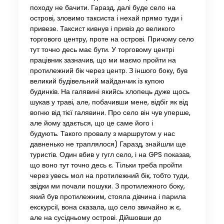
походу не бачити. Гаразд, далі буде село на
острові, зловимо таксиста і нехай прямо туди і
привезе. Таксист кивнув і привіз до великого
торгового центру, проте на острові. Причому село
тут точно десь має бути. У торговому центрі
працівник зазначив, що ми маємо пройти на
протилежний бік через центр. З іншого боку, був
великий будівельний майданчик із купою
будинків. На галявині якийсь хлопець дуже щось
шукав у траві, але, побачивши мене, відбіг як від
вогню від тієї галявини. Про село він чув уперше,
але йому здається, що це саме його і
будують. Такого провалу з маршрутом у нас
давненько не траплялося) Гаразд, знайшли ще
туристів. Один вбив у гугл село, і на GPS показав,
що воно тут точно десь є. Тільки треба пройти
через увесь мол на протилежний бік, тобто туди,
звідки ми почали пошуки. З протилежного боку,
який був протилежним, стояла дівчина і парила
екскурсії, вона сказала, що село звичайно ж є,
але на сусідньому острові. Дійшовши до