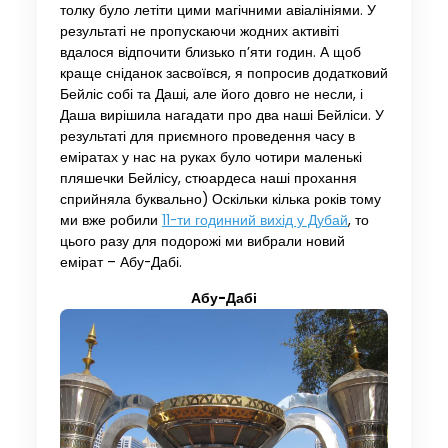
толку було летіти цими магічними авіалініями. У
результаті не пропускаючи жодних активіті
вдалося відпочити близько п’яти годин. А щоб
краще сніданок засвоївся, я попросив додатковий
Бейліс собі та Даші, але його довго не несли, і
Даша вирішила нагадати про два наші Бейліси. У
результаті для приємного проведення часу в
еміратах у нас на руках було чотири маленькі
пляшечки Бейлісу, стюардеса наші прохання
сприйняла буквально) Оскільки кілька років тому
ми вже робили
11-ти годинний вихід у Дубай
, то
цього разу для подорожі ми вибрали новий
емірат – Абу-Дабі.
Абу-Дабі