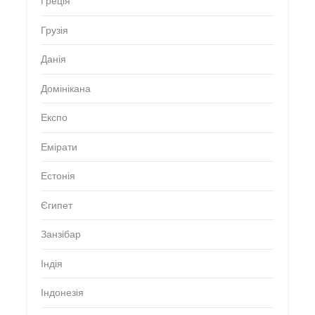
Греція
Грузія
Данія
Домінікана
Експо
Емірати
Естонія
Єгипет
Занзібар
Індія
Індонезія