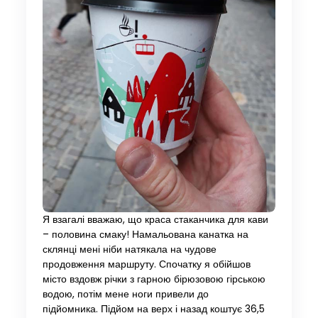
Я взагалі вважаю, що краса стаканчика для кави
– половина смаку! Намальована канатка на
склянці мені ніби натякала на чудове
продовження маршруту. Спочатку я обійшов
місто вздовж річки з гарною бірюзовою гірською
водою, потім мене ноги привели до
підйомника. Підйом на верх і назад коштує 36,5