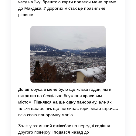
часу на їжу. Зрештою карти привели мене прямо
до Макдака. У дорогих містах це правильне
рішення.
До автобуса в мене було ще кілька годин, які я
витратив на безцільне блукання красивим
містом. Піднявся на ще одну панораму, але як
тільки настає ніч, що поглинає гори, місто втрачає
всю свою панорамну магію.
Заліз у затишний фліксбас на передні сидіння
другого поверху і подався назад до