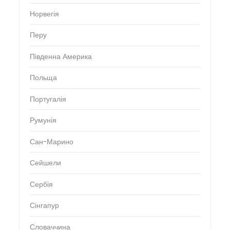
Норвегія
Перу
Південна Америка
Польща
Португалія
Румунія
Сан-Марино
Сейшели
Сербія
Сінгапур
Словаччина