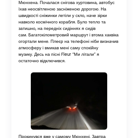
Мюнхена. Почалася снігова хуртовина, автобус
їхав неосвітленою засніженою дорогою. На
швидкості сніжинки летіли у скло, наче зірки
навколо космічного корабля. Було тепло та
затишно, на передніх сидіннях я сидів
сам. Багатокілометровий маршрут і втома хаквіка
огортали мене. Плеєр на телефоні ніби визначив
атмосферу і вмикав мені саму спокійну
музику. Десь на пісні Fleur “Ми літали” я
остаточно відключився.
Прокинувся вже у самому Мюнхені. Завтра