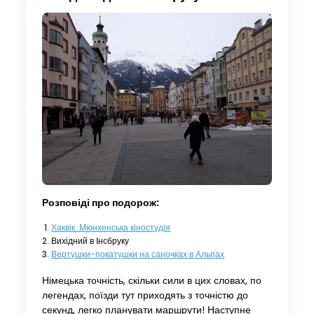
Розповіді про подорож:
Хаквік. Мюнхенська кіностудія
Вихідний в Інсбруку
Вертушки-покатушки на саночках в Альпах
Німецька точність, скільки сили в цих словах, по
легендах, поїзди тут приходять з точністю до
секунд, легко планувати маршрути! Наступне