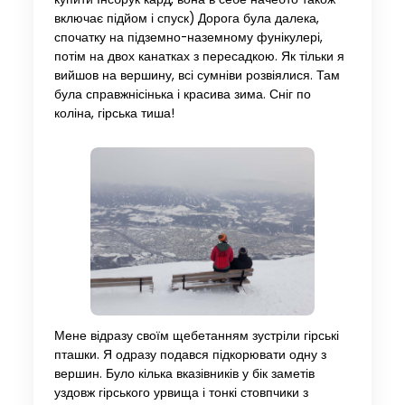
включає підйом і спуск) Дорога була далека,
спочатку на підземно-наземному фунікулері,
потім на двох канатках з пересадкою. Як тільки я
вийшов на вершину, всі сумніви розвіялися. Там
була справжнісінька і красива зима. Сніг по
коліна, гірська тиша!
Мене відразу своїм щебетанням зустріли гірські
пташки. Я одразу подався підкорювати одну з
вершин. Було кілька вказівників у бік заметів
уздовж гірського урвища і тонкі стовпчики з