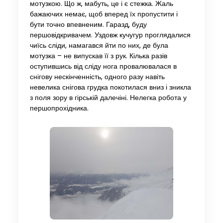
мотузкою. Що ж, мабуть, це і є стежка. Жаль
бажаючих немає, щоб вперед їх пропустити і
бути точно впевненим. Гаразд, буду
першовідкривачем. Уздовж кучугур проглядалися
чиїсь сліди, намагався йти по них, де була
мотузка – не випускав її з рук. Кілька разів
оступившись від сліду нога провалювалася в
снігову нескінченність, одного разу навіть
невелика снігова грудка покотилася вниз і зникла
з поля зору в гірській далечіні. Нелегка робота у
першопрохідника.