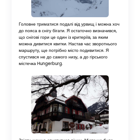
Головне триматися подалі від урвищ і можна хоч
до пояса в снігу бігати. Я остаточно визначився,
що снігові гори це один із критеріїв, за яким
можна дивитися квитки. Настав час зворотнього
маршруту, ще потрібно місто подивитися. Я
спустився не до самого низу, а до гірського
містечка Hungerburg.