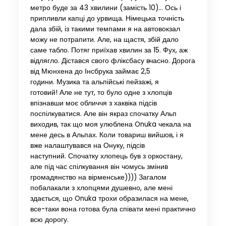
метро буде за 43 хвилини (замість 10)… Ось і
припливли капці до урвища. Німецька точність
дала збій, із такими темпами я на автовокзал
можу не потрапити. Але, на щастя, збій дало
саме табло. Потяг приїхав хвилин за 15. Фух, аж
відлягло. Дістався свого фліксбасу вчасно. Дорога
від Мюнхена до Інсбрука займає 2,5
години. Музика та альпійські пейзажі, я
готовий! Але не тут, то було одне з хлопців
впізнавши моє обличчя з хаквіка підсів
поспілкуватися. Але він якраз спочатку Альп
виходив, так що моя улюблена Onuka чекала на
мене десь в Альпах. Коли товариш вийшов, і я
вже налаштувався на Онуку, підсів
наступний. Спочатку хлопець був з оркостану,
але під час спілкування він чомусь змінив
громадянство на вірменське)))) Загалом
побалакали з хлопцями душевно, але мені
здається, що Onuka трохи образилася на мене,
все-таки вона готова була співати мені практично
всю дорогу.