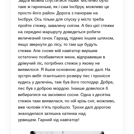
Звідти можна спуститися пішки. Містечко було
таке ж гарненьке, як і сам Інсбрук, можливо це
просто його район. Дорога з панорам на
Інсбрук. Ось тільки для спуску у місто треба
пройти стежку, завалену снігом. А без цієї стежки
на середині маршруту доведеться робити
величезний гачок. Гаразд, підемо іншим шляхом,
якщо звернути до лісу, то там ще будуть
стежки. Але схоже мій навігатор вирішив
остаточно позбавитися мене, відправивши в
дрімучий ліс, потрібних стежок у якому не
виявилося. Я йшов основною дорогою далі. На
зустріч вибіг гігантського розміру пес і пронісся
кудись у далечінь, там був його господар. Добре,
пес був з доброю мордою. Інакше довелося б
вибиратися на засніжені сосни. Одна з десятка
стежок таки виявилася, по ній крізь сніг, можливо,
вже чоловік п’ять пройшло. Трохи далі дорогою
знаходилася затишна хатинка над
урвищем. Гарний хід навігатор!