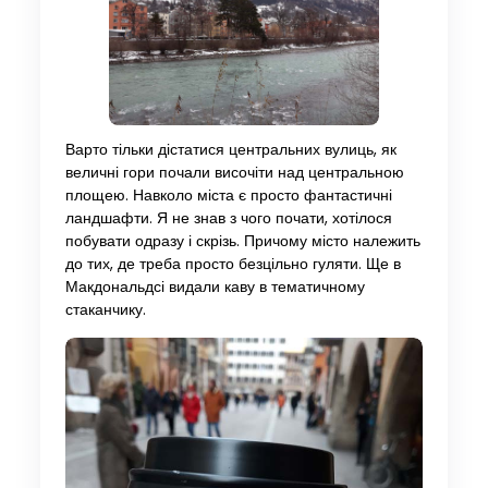
Варто тільки дістатися центральних вулиць, як
величні гори почали височіти над центральною
площею. Навколо міста є просто фантастичні
ландшафти. Я не знав з чого почати, хотілося
побувати одразу і скрізь. Причому місто належить
до тих, де треба просто безцільно гуляти. Ще в
Макдональдсі видали каву в тематичному
стаканчику.