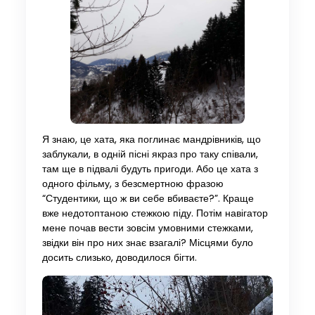
Я знаю, це хата, яка поглинає мандрівників, що
заблукали, в одній пісні якраз про таку співали,
там ще в підвалі будуть пригоди. Або це хата з
одного фільму, з безсмертною фразою
“Студентики, що ж ви себе вбиваєте?”. Краще
вже недотоптаною стежкою піду. Потім навігатор
мене почав вести зовсім умовними стежками,
звідки він про них знає взагалі? Місцями було
досить слизько, доводилося бігти.