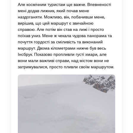
Але космічним туристам ще важче. Впевненості
мені додав лижник, який почав мене
наздоганяти. Можливо, він, побачивши мене,
вирішив, що цей маршрут є звичайною
справою. Але потім він став на лижі і просто
поїхав униз. Мене ж чекала чудова панорама та
почуття гордості за сміливість та виконаний
маршрут. Двома кілометрами нижче був весь
Інсбрук. Показово пропливли густі хмари, але
вони мали важливі справи, над містом вони не
затримувалися, просто пливли своїм маршрутом.