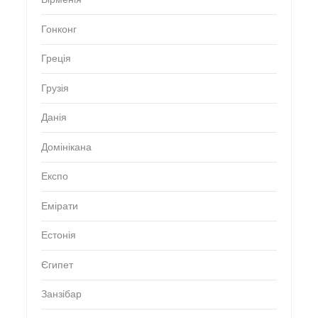
Гонконг
Греція
Грузія
Данія
Домінікана
Експо
Емірати
Естонія
Єгипет
Занзібар