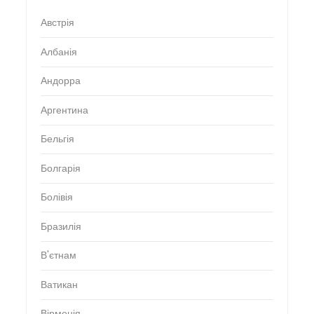
Австрія
Албанія
Андорра
Аргентина
Бельгія
Болгарія
Болівія
Бразилія
В'єтнам
Ватикан
Вірменія