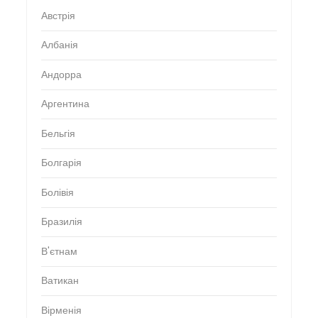
Австрія
Албанія
Андорра
Аргентина
Бельгія
Болгарія
Болівія
Бразилія
В'єтнам
Ватикан
Вірменія