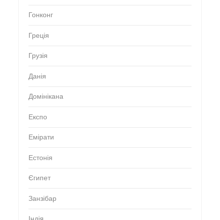
Гонконг
Греція
Грузія
Данія
Домінікана
Експо
Емірати
Естонія
Єгипет
Занзібар
Індія