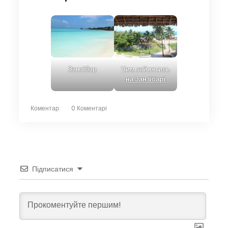
Занзібар
Чим зайнятись
на Занзібарі
Коментар:
0 Коментарі
Підписатися