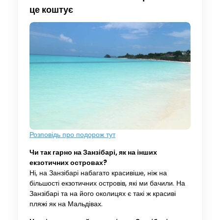
це коштує
Розповідь про подорож тут
Чи так гарно на Занзібарі, як на інших
екзотичних островах?
Ні, на Занзібарі набагато красивіше, ніж на
більшості екзотичних островів, які ми бачили. На
Занзібарі та на його околицях є такі ж красиві
пляжі як на Мальдівах.