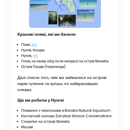
Красиві пляжі, які ми бачили
Паже,
тут
Нунгві, Кендва
Нунгві,
тут
Пляж, на якому обід після екскурсії на острів Мнемба
Острів Пандж (Накупенда)
Далі список того, чим ми займалися на острові
окрім гуляння та купань по найкрасивіших
пляжах.
Що ми робили у Нунгві
Плавання з черепахами в Baraka Natural Aquarium
Контактний зоопарк Zanzibar Kilosas Conservations
Снорклінг на острові Мнемба
Масажі