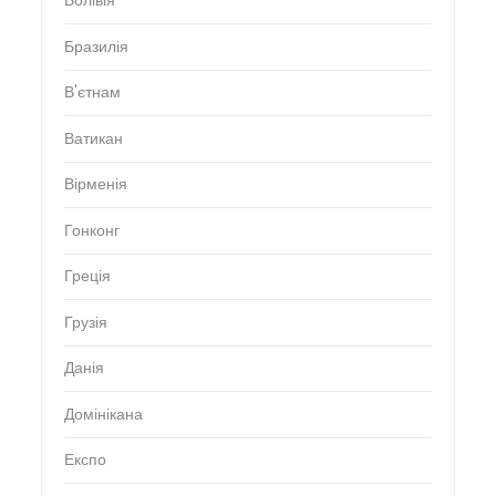
Болівія
Бразилія
В'єтнам
Ватикан
Вірменія
Гонконг
Греція
Грузія
Данія
Домінікана
Експо