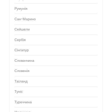
Румунія
Сан-Марино
Сейшели
Сербія
Сінгапур
Словаччина
Словенія
Таїланд
Туніс
Туреччина