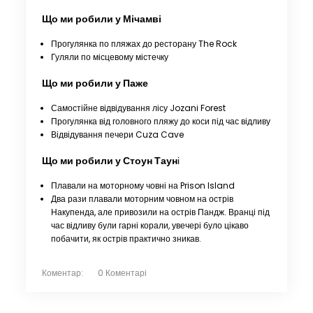
Що ми робили у Мічамві
Прогулянка по пляжах до ресторану The Rock
Гуляли по місцевому містечку
Що ми робили у
Паже
Самостійне відвідування лісу Jozani Forest
Прогулянка від головного пляжу до коси під час відливу
Відвідування печери Cuza Cave
Що ми робили у
Стоун Таун
і
Плавали на моторному човні на Prison Island
Два рази плавали моторним човном на острів
Накупенда, але привозили на острів Пандж. Вранці під
час відливу були гарні корали, увечері було цікаво
побачити, як острів практично зникав.
Коментар:
0 Коментарі