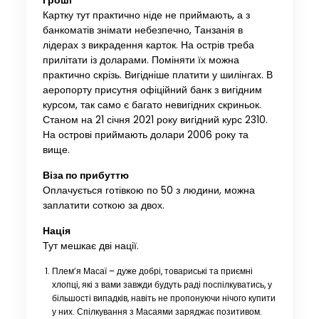
Гроші
Картку тут практично ніде не приймають, а з
банкоматів знімати небезпечно, Танзанія в
лідерах з викрадення карток. На острів треба
прилітати із доларами. Поміняти їх можна
практично скрізь. Вигідніше платити у шилінгах. В
аеропорту присутня офіційний банк з вигідним
курсом, так само є багато невигідних скриньок.
Станом на 21 січня 2021 року вигідний курс 2310.
На острові приймають долари 2006 року та
вище.
Віза по прибуттю
Оплачується готівкою по 50 з людини, можна
заплатити соткою за двох.
Нація
Тут мешкає дві нації.
Плем’я Масаї – дуже добрі, товариські та приємні
хлопці, які з вами завжди будуть раді поспілкуватись, у
більшості випадків, навіть не пропонуючи нічого купити
у них. Спілкування з Масаями заряджає позитивом.