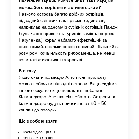
Наскільки гарний снорклінг на Занзібарі, чи
можна його порівняти з єгипетським?
Навколо острова багато дрібних острівців,
підводний світ яких нас приємно здивував,
наприклад на одному із сусідніх острівців Пандж
(туди часто привозять туристів замість острова
Накупенда), корал набагато ефектніший за
єгипетський, оскільки повністю живий і більший за
розміром, хоча кількість рибок менша, не менш
вони такі ж екзотичні та красиві.
В літаку
.
Якщо сидіти на місцях A, то після прильоту
можна побачити підводні острови. Якщо сидіти з
іншого боку, то якщо пощастить побачите
Кіліманджаро. Але шансів небагато. Острови та
Кіліманджаро будуть приблизно за 40 – 50
хвилин до посадки.
Що з собою взяти
:
Крем від сонця 50
Червоне від опіків