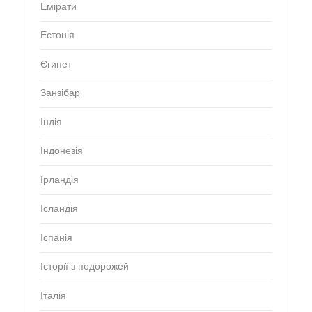
Емірати
Естонія
Єгипет
Занзібар
Індія
Індонезія
Ірландія
Ісландія
Іспанія
Історії з подорожей
Італія