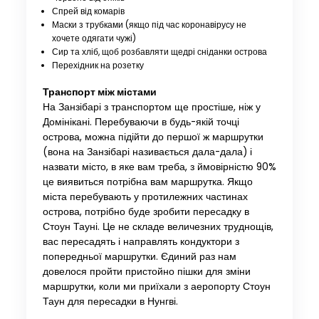
Спрей від комарів
Маски з трубками (якщо під час коронавірусу не
хочете одягати чужі)
Сир та хліб, щоб розбавляти щедрі сніданки острова
Перехідник на розетку
Транспорт між містами
На Занзібарі з транспортом ще простіше, ніж у
Домінікані. Перебуваючи в будь-якій точці
острова, можна підійти до першої ж маршрутки
(вона на Занзібарі називається дала-дала) і
назвати місто, в яке вам треба, з ймовірністю 90%
це виявиться потрібна вам маршрутка. Якщо
міста перебувають у протилежних частинах
острова, потрібно буде зробити пересадку в
Стоун Тауні. Це не складе величезних труднощів,
вас пересадять і направлять кондуктори з
попередньої маршрутки. Єдиний раз нам
довелося пройти пристойно пішки для зміни
маршрутки, коли ми приїхали з аеропорту Стоун
Таун для пересадки в Нунгві.