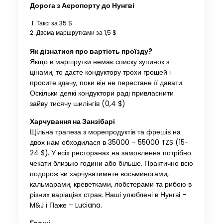
Дорога з Аеропорту до Нунгві
Таксі за 35 $
Двома маршрутками за 1,5 $
Як дізнатися про вартість проїзду?
Якщо в маршрутки немає списку зупинок з
цінами, то даєте кондуктору трохи грошей і
просите здачу, поки він не перестане її давати.
Оскільки деякі кондуктори раді привласнити
зайву тисячу шилінгів (0,4 $)
Харчування на Занзібарі
Щільна трапеза з морепродуктів та фрешів на
двох нам обходилася в 35000 – 55000 TZS (15-
24 $). У всіх ресторанах на замовлення потрібно
чекати близько години або більше. Практично всю
подорож ви харчуватимете восьминогами,
кальмарами, креветками, лобстерами та рибою в
різних варіаціях страв. Наші улюблені в Нунгві –
M&J і Паже – Luciana.