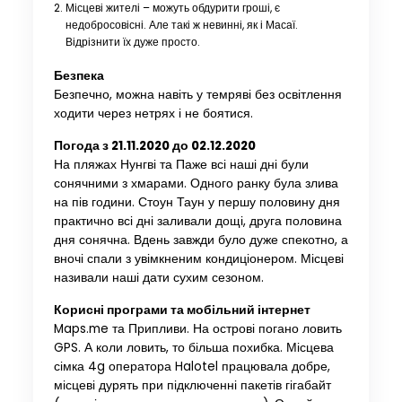
Місцеві жителі – можуть обдурити гроші, є
недобросовісні. Але такі ж невинні, як і Масаї.
Відрізнити їх дуже просто.
Безпека
Безпечно, можна навіть у темряві без освітлення
ходити через нетрях і не боятися.
Погода з 21.11.2020 до 02.12.2020
На пляжах Нунгві та Паже всі наші дні були
сонячними з хмарами. Одного ранку була злива
на пів години. Стоун Таун у першу половину дня
практично всі дні заливали дощі, друга половина
дня сонячна. Вдень завжди було дуже спекотно, а
вночі спали з увімкненим кондиціонером. Місцеві
називали наші дати сухим сезоном.
Корисні програми та мобільний інтернет
Maps.me та Припливи. На острові погано ловить
GPS. А коли ловить, то більша похибка. Місцева
сімка 4g оператора Halotel працювала добре,
місцеві дурять при підключенні пакетів гігабайт