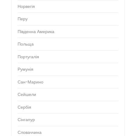
Норвегія
Перу
Південна Америка
Польща
Португалія
Румунія
Сан-Марино
Сейшели
Сербія
Сінгапур
Словаччина