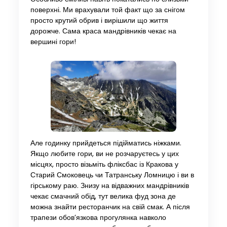
поверхні. Ми врахували той факт що за снігом
просто крутий обрив і вирішили що життя
дорожче. Сама краса мандрівників чекає на
вершині гори!
Але годинку прийдеться підійматись ніжками.
Якщо любите гори, ви не розчаруєтесь у цих
місцях, просто візьміть фліксбас із Кракова у
Старий Смоковець чи Татранську Ломницю і ви в
гірському раю. Знизу на відважних мандрівників
чекає смачний обід, тут велика фуд зона де
можна знайти ресторанчик на свій смак. А після
трапези обов’язкова прогулянка навколо