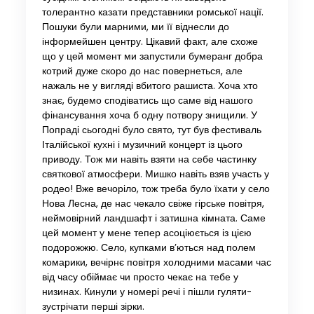
толерантно казати представники ромської нації.
Пошуки були марними, ми її віднесли до
інформейшен центру. Цікавий факт, але схоже
що у цей момент ми запустили бумеранг добра
котрий дуже скоро до нас повернеться, але
нажаль не у вигляді вбитого рашиста. Хоча хто
знає, будемо сподіватись що саме від нашого
фінансування хоча б одну потвору знищили. У
Попраді сьогодні було свято, тут був фестиваль
Італійської кухні і музичний концерт із цього
приводу. Тож ми навіть взяти на себе частинку
святкової атмосфери. Мишко навіть взяв участь у
родео! Вже вечоріло, тож треба було їхати у село
Нова Лесна, де нас чекало свіже гірське повітря,
неймовірний ландшафт і затишна кімната. Саме
цей момент у мене тепер асоціюється із цією
подорожжю. Село, купками в’ються над полем
комарики, вечірнє повітря холодними масами час
від часу обіймає чи просто чекає на тебе у
низинах. Кинули у номері речі і пішли гуляти-
зустрічати перші зірки.