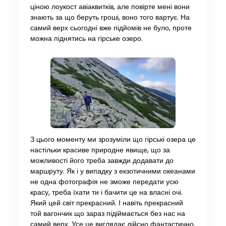
ціною лоукост авіаквитків, але повірте мені вони
знають за що беруть гроші, воно того вартує. На
самий верх сьогодні вже підйомів не було, проте
можна піднятись на гірське озеро.
З цього моменту ми зрозуміли що гірські озера це
настільки красиве природне явище, що за
можливості його треба завжди додавати до
маршруту. Як і у випадку з екзотичними океанами
не одна фотографія не зможе передати усю
красу, треба їхати ти і бачити це на власні очі.
Який цей світ прекрасний. І навіть прекрасний
той вагончик що зараз підіймається без нас на
самий верх. Усе це виглядає дійсно фантастично.