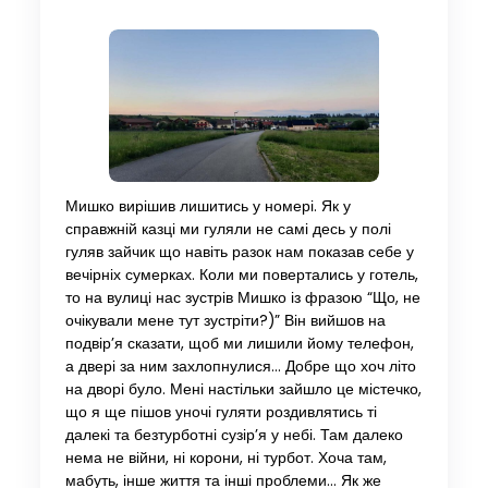
Мишко вирішив лишитись у номері. Як у
справжній казці ми гуляли не самі десь у полі
гуляв зайчик що навіть разок нам показав себе у
вечірніх сумерках. Коли ми повертались у готель,
то на вулиці нас зустрів Мишко із фразою “Що, не
очікували мене тут зустріти?)” Він вийшов на
подвір’я сказати, щоб ми лишили йому телефон,
а двері за ним захлопнулися… Добре що хоч літо
на дворі було. Мені настільки зайшло це містечко,
що я ще пішов уночі гуляти роздивлятись ті
далекі та безтурботні сузір’я у небі. Там далеко
нема не війни, ні корони, ні турбот. Хоча там,
мабуть, інше життя та інші проблеми… Як же