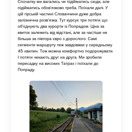
Спочатку ми вагались чи підійматись сюди, але
підійматись обов’язково треба. Поїхали далі. У
цій гірській частині Словаччини дуже добра
залізнична розв’язка. Тут курсує три потяги що
об’єднують два курорти із Попрадом. Ціна за
квиток залежить від відстані, але за частіше не
більша за півтора євро з дорослого. Самі
сегменти маршруту теж завдовжки у середньому
45 хвилин. Тож можна комфортно подорожувати.
І потяги чекають друг на друга. Ми зробили
пересадку на високих Татрах і поїхали до
Попраду.