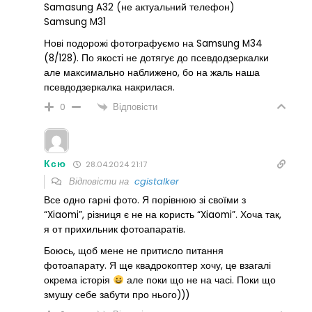
Samasung A32 (не актуальний телефон)
Samsung M31
Нові подорожі фотографуємо на Samsung M34
(8/128). По якості не дотягує до псевдодзеркалки
але максимально наближено, бо на жаль наша
псевдодзеркалка накрилася.
Відповісти
0
Ксю
28.04.2024 21:17
Відповісти на
cgistalker
Все одно гарні фото. Я порівнюю зі своїми з
“Xiaomi”, різниця є не на користь “Xiaomi”. Хоча так,
я от прихильник фотоапаратів.
Боюсь, щоб мене не притисло питання
фотоапарату. Я ще квадрокоптер хочу, це взагалі
окрема історія
але поки що не на часі. Поки що
змушу себе забути про нього)))