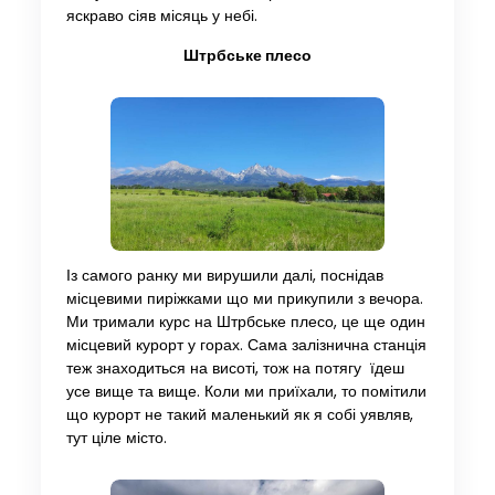
яскраво сіяв місяць у небі.
Штрбське плесо
Із самого ранку ми вирушили далі, поснідав
місцевими пиріжками що ми прикупили з вечора.
Ми тримали курс на Штрбське плесо, це ще один
місцевий курорт у горах. Сама залізнична станція
теж знаходиться на висоті, тож на потягу їдеш
усе вище та вище. Коли ми приїхали, то помітили
що курорт не такий маленький як я собі уявляв,
тут ціле місто.