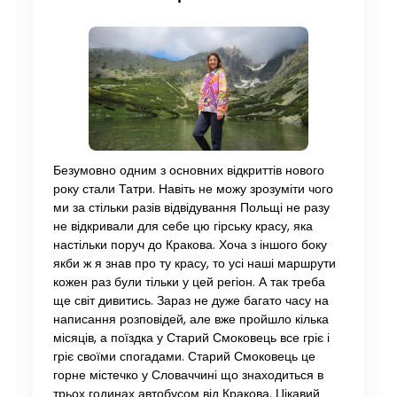
Безумовно одним з основних відкриттів нового
року стали Татри. Навіть не можу зрозуміти чого
ми за стільки разів відвідування Польщі не разу
не відкривали для себе цю гірську красу, яка
настільки поруч до Кракова. Хоча з іншого боку
якби ж я знав про ту красу, то усі наші маршрути
кожен раз були тільки у цей регіон. А так треба
ще світ дивитись. Зараз не дуже багато часу на
написання розповідей, але вже пройшло кілька
місяців, а поїздка у Старий Смоковець все гріє і
гріє своїми спогадами. Старий Смоковець це
горне містечко у Словаччині що знаходиться в
трьох годинах автобусом від Кракова. Цікавий