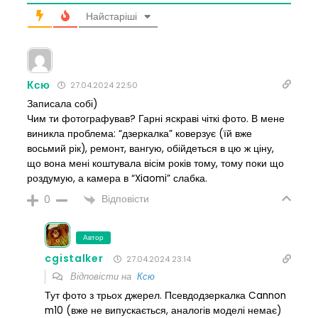
Найстаріші
Ксю
27.04.2024 22:50
Записала собі)
Чим ти фотографував? Гарні яскраві чіткі фото. В мене
виникла проблема: “дзеркалка” коверзує (їй вже
восьмий рік), ремонт, вангую, обійдеться в цю ж ціну,
що вона мені коштувала вісім років тому, тому поки що
роздумую, а камера в “Xiaomi” слабка.
Відповісти
0
Автор
cgistalker
27.04.2024 23:14
Відповісти на
Ксю
Тут фото з трьох джерел. Псевдодзеркалка Cannon
m10 (вже не випускається, аналогів моделі немає)