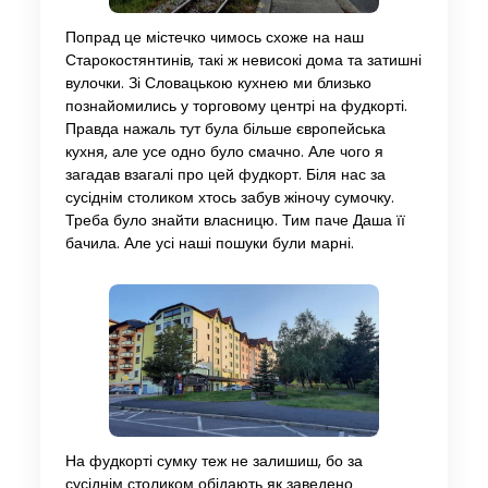
Попрад це містечко чимось схоже на наш
Старокостянтинів, такі ж невисокі дома та затишні
вулочки. Зі Словацькою кухнею ми близько
познайомились у торговому центрі на фудкорті.
Правда нажаль тут була більше європейська
кухня, але усе одно було смачно. Але чого я
загадав взагалі про цей фудкорт. Біля нас за
сусіднім столиком хтось забув жіночу сумочку.
Треба було знайти власницю. Тим паче Даша її
бачила. Але усі наші пошуки були марні.
На фудкорті сумку теж не залишиш, бо за
сусіднім столиком обідають як заведено