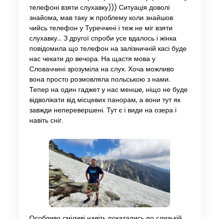
телефоні взяти слухавку))) Ситуація доволі
знайома, мав таку ж проблему коли знайшов
чийсь телефон у Туреччині і теж не міг взяти
слухавку… З другої спроби усе вдалось і жінка
повідомила що телефон на залізничній касі буде
нас чекати до вечора. На щастя мова у
Словаччині зрозуміла на слух. Хоча можливо
вона просто розмовляла польською з нами.
Тепер на один гаджет у нас менше, ніщо не буде
відволікати від місцевих панорам, а вони тут як
завжди неперевершені. Тут є і види на озера і
навіть сніг.
Особливо сміливі навіть покатались по слизькій