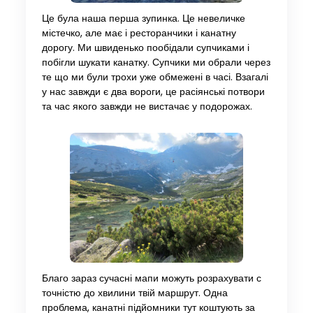
Це була наша перша зупинка. Це невеличке
містечко, але має і ресторанчики і канатну
дорогу. Ми швиденько пообідали супчиками і
побігли шукати канатку. Супчики ми обрали через
те що ми були трохи уже обмежені в часі. Взагалі
у нас завжди є два вороги, це расіянські потвори
та час якого завжди не вистачає у подорожах.
Благо зараз сучасні мапи можуть розрахувати с
точністю до хвилини твій маршрут. Одна
проблема, канатні підйомники тут коштують за