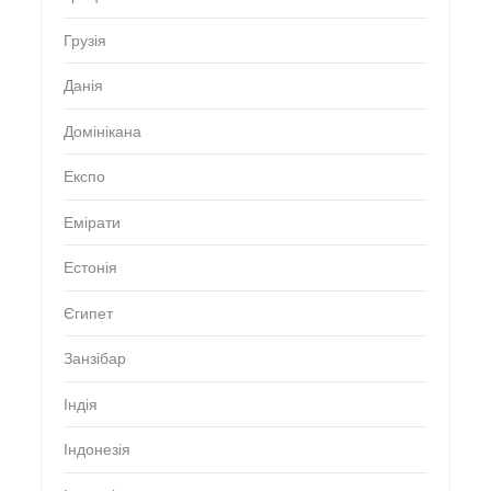
Грузія
Данія
Домінікана
Експо
Емірати
Естонія
Єгипет
Занзібар
Індія
Індонезія