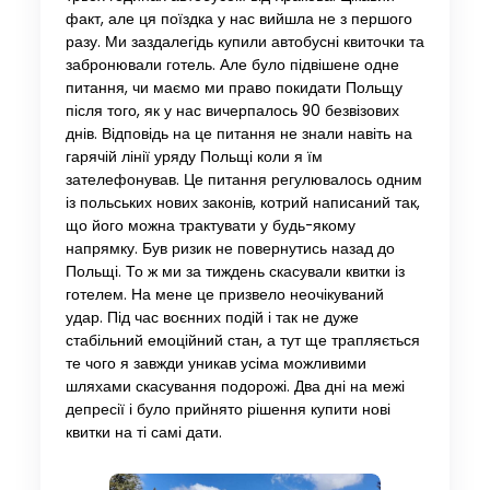
факт, але ця поїздка у нас вийшла не з першого
разу. Ми заздалегідь купили автобусні квиточки та
забронювали готель. Але було підвішене одне
питання, чи маємо ми право покидати Польщу
після того, як у нас вичерпалось 90 безвізових
днів. Відповідь на це питання не знали навіть на
гарячій лінії уряду Польщі коли я їм
зателефонував. Це питання регулювалось одним
із польських нових законів, котрий написаний так,
що його можна трактувати у будь-якому
напрямку. Був ризик не повернутись назад до
Польщі. То ж ми за тиждень скасували квитки із
готелем. На мене це призвело неочікуваний
удар. Під час воєнних подій і так не дуже
стабільний емоційний стан, а тут ще трапляється
те чого я завжди уникав усіма можливими
шляхами скасування подорожі. Два дні на межі
депресії і було прийнято рішення купити нові
квитки на ті самі дати.