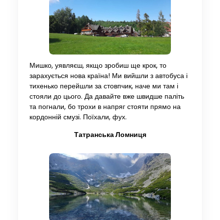
Мишко, уявляєш, якщо зробиш ще крок, то
зарахується нова країна! Ми вийшли з автобуса і
тихенько перейшли за стовпчик, наче ми там і
стояли до цього. Да давайте вже швидше паліть
та погнали, бо трохи в напряг стояти прямо на
кордонній смузі. Поїхали, фух.
Татранська Ломниця