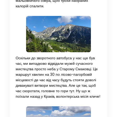
мальовничого озера, щоб трохи набраних
калорій спалити.
Оскільки до зворотного автобуса у нас ще був
час, ми випадково відвідали музей сучасного
мистецтва просто неба у Старому Смаковці. Це
маршрут хвилин на 30 по лісово-пагорбовій
місцевості де час від часу будуть стояти доволі
дивакуваті витвори мистецтва. Але це так, щоб
час скоротати, головне то гори тут. Ну що ж
поїхали назад у Краків, волонтерська місія кличе!