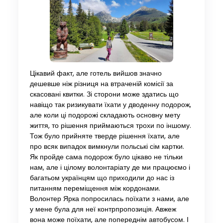
Цікавий факт, але готель вийшов значно
дешевше ніж різниця на втраченій комісії за
скасовані квитки. Зі сторони може здатись що
навіщо так ризикувати їхати у дводенну подорож,
але коли ці подорожі складають основну мету
життя, то рішення приймаються трохи по іншому.
Тож було прийняте тверде рішення їхати, але
про всяк випадок вимкнули польські сім картки.
Як пройде сама подорож було цікаво не тільки
нам, але і цілому волонтаріату де ми працюємо і
багатьом українцям що приходили до нас із
питанням переміщення між кордонами.
Волонтер Ярка попросилась поїхати з нами, але
у мене була для неї контрпропозиція. Авжеж
вона може поїхати, але попереднім автобусом. І