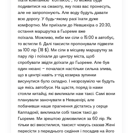
їхати компанією “KomilKoc”, то можна буде
подивитися на смакоту, яку повз вас пронесуть,
але не запропонують. Але воду будуть давати
всю дорогу. У будь-якому разі їхати дуже
комфортно. Ми приїхали до Невшехіра о 20:30,
остання маршрутка в Гьореме вже
поїхала. Можливо, якби ми сіли о 15:00 в автобус,
то встигли б. Далі таксисти пропонували підвезти
за 100 лір (18 $). Ми сіли в місцеву маршрутку за
пару лір і поїхали до центру міста, щоб
спробувати звідти доїхати до Гьореме. Але був
один нюанс – почалася настільки сильна злива,
що в центрі навіть з-під козирка зупинки
висунутися було складно. І незрозуміло чи будуть
ще якісь автобуси. На щастя, поряд із нами
стояли китайці, які викликали нам таксі. Самі вони
планували заночувати в Невшехірі, але
побачивши наше прагнення дістатись у серце
Каппадокії, викликали собі також таксі до
Гьореме. Ми зрештою домовилися за 60 лір. Як
тільки всі вмостилися, таксист чомусь сказав Жені
пересісти з переднього сидіння і посадив на його