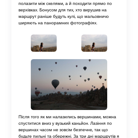
полазити між скелями, а й походити прямо по
верхівках. Бонусом для тих, хто вирушив на
маршрут раніше будуть кулі, що мальовничо
ширяють на панорамних фотографіях.
Після того як ми налазились вершинами, можна
спуститися вниз у вузький каньйон. Лазіння по
вершинах часом не зовсім безпечне, так що
будьте пильні та обережні. За три дні маршрутів я