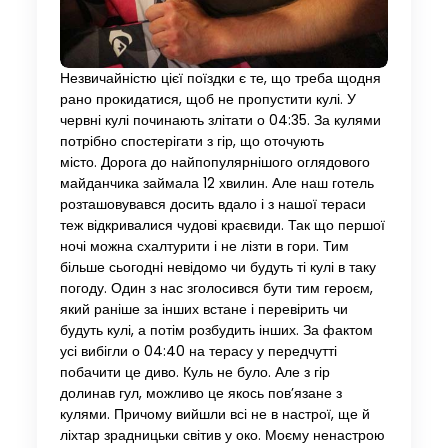
Незвичайністю цієї поїздки є те, що треба щодня
рано прокидатися, щоб не пропустити кулі. У
червні кулі починають злітати о 04:35. За кулями
потрібно спостерігати з гір, що оточують
місто. Дорога до найпопулярнішого оглядового
майданчика займала 12 хвилин. Але наш готель
розташовувався досить вдало і з нашої тераси
теж відкривалися чудові краєвиди. Так що першої
ночі можна схалтурити і не лізти в гори. Тим
більше сьогодні невідомо чи будуть ті кулі в таку
погоду. Один з нас зголосився бути тим героєм,
який раніше за інших встане і перевірить чи
будуть кулі, а потім розбудить інших. За фактом
усі вибігли о 04:40 на терасу у передчутті
побачити це диво. Куль не було. Але з гір
долинав гул, можливо це якось пов’язане з
кулями. Причому вийшли всі не в настрої, ще й
ліхтар зрадницьки світив у око. Моєму ненастрою