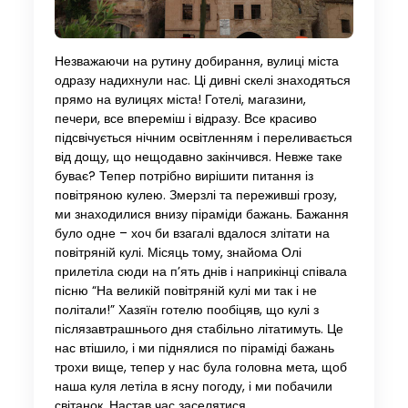
Незважаючи на рутину добирання, вулиці міста
одразу надихнули нас. Ці дивні скелі знаходяться
прямо на вулицях міста! Готелі, магазини,
печери, все впереміш і відразу. Все красиво
підсвічується нічним освітленням і переливається
від дощу, що нещодавно закінчився. Невже таке
буває? Тепер потрібно вирішити питання із
повітряною кулею. Змерзлі та переживші грозу,
ми знаходилися внизу піраміди бажань. Бажання
було одне – хоч би взагалі вдалося злітати на
повітряній кулі. Місяць тому, знайома Олі
прилетіла сюди на п’ять днів і наприкінці співала
пісню “На великій повітряній кулі ми так і не
політали!” Хазяїн готелю пообіцяв, що кулі з
післязавтрашнього дня стабільно літатимуть. Це
нас втішило, і ми піднялися по піраміді бажань
трохи вище, тепер у нас була головна мета, щоб
наша куля летіла в ясну погоду, і ми побачили
світанок. Настав час заселятися.