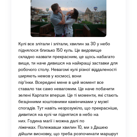
Кулі все злітали і злітали, хвилин за 30 у небо
піднялося близько 150 куль. Це видовище
складно назвати прекрасним, це щось набагато
вище, ти наче дивишся на найкращі заставки для
робочого столу. Невагомі кулі різної віддаленості
ширяють немов у космосі, вони
пір’їнки. Всередині мене в цей момент все
ставало так само невагомим. Це наче побачити
зелені Карпати вперше. Це ті моменти, які стають
безцінними коштовними камінчиками у музеї
спогадів. Тут навіть незрозуміло, що прекрасніше,
дивитися на кулі чи піднятися в небо на
них. Година магії і можна далі по
ліжечках. Полежавши хвилин 10, ми з Дашею
дійшли висновку, що треба розпочинати маршрут