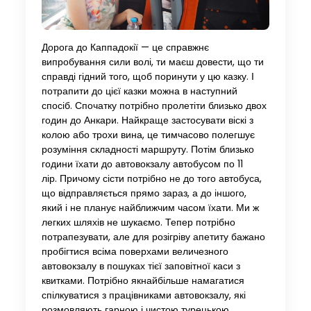
Дорога до Каппадокії — це справжнє
випробування сили волі, ти маєш довести, що ти
справді гідний того, щоб поринути у цю казку. І
потрапити до цієї казки можна в наступний
спосіб. Спочатку потрібно пролетіти близько двох
годин до Анкари. Найкраще застосувати віскі з
колою або трохи вина, це тимчасово полегшує
розуміння складності маршруту. Потім близько
години їхати до автовокзалу автобусом по 11
лір. Причому сісти потрібно не до того автобуса,
що відправляється прямо зараз, а до іншого,
який і не планує найближчим часом їхати. Ми ж
легких шляхів не шукаємо. Тепер потрібно
потрапезувати, але для розігріву апетиту бажано
пробігтися всіма поверхами величезного
автовокзалу в пошуках тієї заповітної каси з
квитками. Потрібно якнайбільше намагатися
спілкуватися з працівниками автовокзалу, які
розмовляють гарною і чистою турецькою