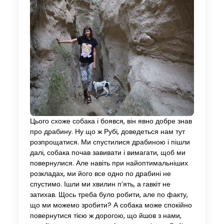
Цього схоже собака і боявся, він явно добре знав
про драбину. Ну що ж Рубі, доведеться нам тут
розпрощатися. Ми спустилися драбиною і пішли
далі, собака почав завивати і вимагати, щоб ми
повернулися. Але навіть при найоптимальніших
розкладах, ми його все одно по драбині не
спустимо. Ішли ми хвилин п’ять, а гавкіт не
затихав. Щось треба було робити, але по факту,
що ми можемо зробити? А собака може спокійно
повернутися тією ж дорогою, що йшов з нами,