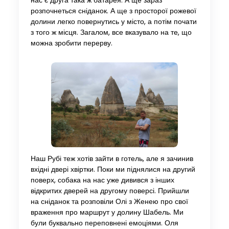
нас є друга така ж батарея. А ще зараз
розпочнеться сніданок. А ще з просторої рожевої
долини легко повернутись у місто, а потім почати
з того ж місця. Загалом, все вказувало на те, що
можна зробити перерву.
Наш Рубі теж хотів зайти в готель, але я зачинив
вхідні двері хвіртки. Поки ми піднялися на другий
поверх, собака на нас уже дивився з інших
відкритих дверей на другому поверсі. Прийшли
на сніданок та розповіли Олі з Женею про свої
враження про маршрут у долину Шабель. Ми
були буквально переповнені емоціями. Оля