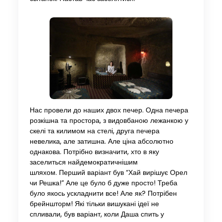
Нас провели до наших двох печер. Одна печера
розкішна та простора, з видовбаною лежанкою у
скелі та килимом на стелі, друга печера
невелика, але затишна. Але ціна абсолютно
однакова. Потрібно визначити, хто в яку
заселиться найдемократичнішим
шляхом. Перший варіант був “Хай вирішує Орел
чи Решка!” Але це було б дуже просто! Треба
було якось ускладнити все! Але як? Потрібен
брейншторм! Які тільки вишукані ідеї не
спливали, був варіант, коли Даша спить у