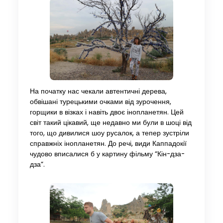
На початку нас чекали автентичні дерева,
обвішані турецькими очками від зурочення,
горщики в візках і навіть двоє інопланетян. Цей
світ такий цікавий, ще недавно ми були в шоці від
того, що дивилися шоу русалок, а тепер зустріли
справжніх інопланетян. До речі, види Каппадокії
чудово вписалися б у картину фільму “Кін-дза-
дза”.