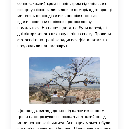
сонцезахисний крем і навіть крем від опіків, але
все це успішно залишилося в номері, адже вранці
ми навіть не сподівалися, що після стількох
вдалих сонячних поїздок прогноз знову
помилиться. На наше щастя, це були перехідні
дні від крижаного циклону в літню спеку. Провели
фотосесію на траві, зарядилися фісташками та
продовжили наш маршрут.
Щоправда, вигляд долин під палючим сонцем
трохи насторожував і в розпал літа такий похід
може погано закінчитися. Але в цей момент було
ще в міру спекотно. Маршрут Червоною долиною