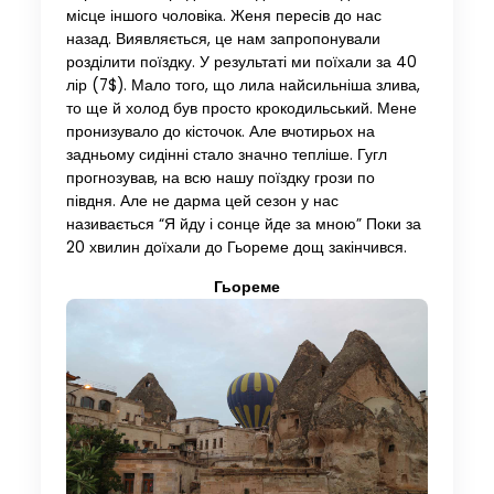
місце іншого чоловіка. Женя пересів до нас
назад. Виявляється, це нам запропонували
розділити поїздку. У результаті ми поїхали за 40
лір (7$). Мало того, що лила найсильніша злива,
то ще й холод був просто крокодильський. Мене
пронизувало до кісточок. Але вчотирьох на
задньому сидінні стало значно тепліше. Гугл
прогнозував, на всю нашу поїздку грози по
півдня. Але не дарма цей сезон у нас
називається “Я йду і сонце йде за мною” Поки за
20 хвилин доїхали до Гьореме дощ закінчився.
Гьореме