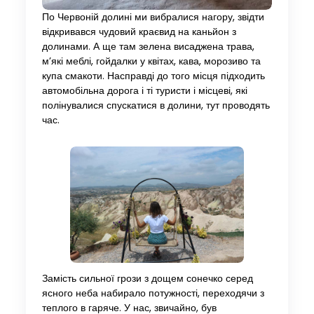
По Червоній долині ми вибралися нагору, звідти
відкривався чудовий краєвид на каньйон з
долинами. А ще там зелена висаджена трава,
м’які меблі, гойдалки у квітах, кава, морозиво та
купа смакоти. Насправді до того місця підходить
автомобільна дорога і ті туристи і місцеві, які
полінувалися спускатися в долини, тут проводять
час.
Замість сильної грози з дощем сонечко серед
ясного неба набирало потужності, переходячи з
теплого в гаряче. У нас, звичайно, був