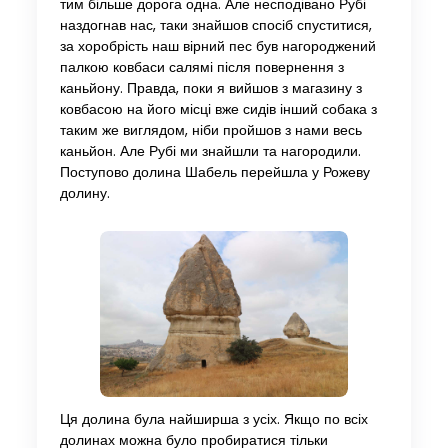
тим більше дорога одна. Але несподівано Рубі
наздогнав нас, таки знайшов спосіб спуститися,
за хоробрість наш вірний пес був нагороджений
палкою ковбаси салямі після повернення з
каньйону. Правда, поки я вийшов з магазину з
ковбасою на його місці вже сидів інший собака з
таким же виглядом, ніби пройшов з нами весь
каньйон. Але Рубі ми знайшли та нагородили.
Поступово долина Шабель перейшла у Рожеву
долину.
Ця долина була найширша з усіх. Якщо по всіх
долинах можна було пробиратися тільки