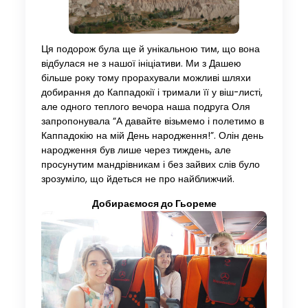
Ця подорож була ще й унікальною тим, що вона
відбулася не з нашої ініціативи. Ми з Дашею
більше року тому прорахували можливі шляхи
добирання до Каппадокії і тримали її у віш-листі,
але одного теплого вечора наша подруга Оля
запропонувала “А давайте візьмемо і полетимо в
Каппадокію на мій День народження!”. Олін день
народження був лише через тиждень, але
просунутим мандрівникам і без зайвих слів було
зрозуміло, що йдеться не про найближчий.
Добираємося до Гьореме