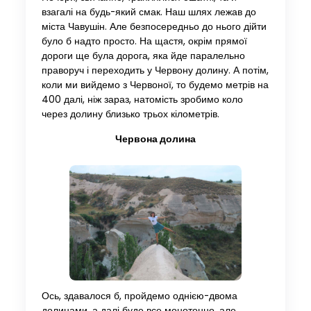
взагалі на будь-який смак. Наш шлях лежав до
міста Чавушін. Але безпосередньо до нього дійти
було б надто просто. На щастя, окрім прямої
дороги ще була дорога, яка йде паралельно
праворуч і переходить у Червону долину. А потім,
коли ми вийдемо з Червоної, то будемо метрів на
400 далі, ніж зараз, натомість зробимо коло
через долину близько трьох кілометрів.
Червона долина
Ось, здавалося б, пройдемо однією-двома
долинами, а далі буде все монотонно, але