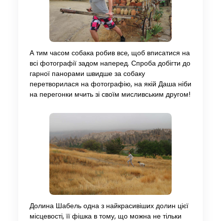
А тим часом собака робив все, щоб вписатися на
всі фотографії задом наперед. Спроба добігти до
гарної панорами швидше за собаку
перетворилася на фотографію, на якій Даша ніби
на перегонки мчить зі своїм мисливським другом!
Долина Шабель одна з найкрасивіших долин цієї
місцевості, її фішка в тому, що можна не тільки