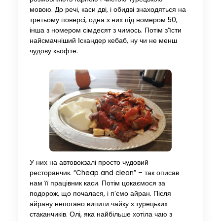
мовою. До речі, каси дві, і обидві знаходяться на
третьому поверсі, одна з них під номером 50,
інша з номером сімдесят з чимось. Потім з’їсти
найсмачніший Іскандер кебаб, ну чи не менш
чудову кьофте.
У них на автовокзалі просто чудовий
ресторанчик. “Cheap and clean” – так описав
нам її працівник каси. Потім цокаємося за
подорож, що почалася, і п’ємо айран. Після
айрану непогано випити чайку з турецьких
стаканчиків. Олі, яка найбільше хотіла чаю з