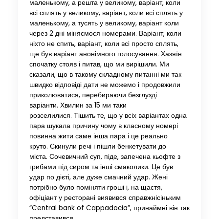
маленькому, а решта у великому, варіант, коли
всі сплять у великому, варіант, коли всі сплять у
маленькому, а тусять у великому, варіант коли
через 2 дні міняємося номерами. Варіант, коли
ніхто не спить, варіант, коли всі просто сплять,
ще був варіант анонімного голосування. Хазяїн
спочатку стояв і питав, що ми вирішили. Ми
сказали, що в такому складному питанні ми так
швидко відповіді дати не можемо і продовжили
приколюватися, перебираючи безглузді
варіанти. Хвилин за 15 ми таки
розселилися. Тішить те, що у всіх варіантах одна
пара шукала причину чому в класному номері
повинна жити саме інша пара і це реально
круто. Скинули речі і пішли бенкетувати до
міста. Сочевичний суп, піде, запечена кьофте з
грибами під сиром та інші смаколики. Це був
удар по дієті, але дуже смачний удар. Жені
потрібно було поміняти гроші і, на щастя,
офіціант у ресторані виявився справжнісіньким
“Central bank of Cappadocia”, принаймні він так
представився.