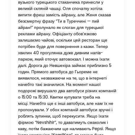
вузького турецького стаканчика принесли у
великій скляній чашці. Оля спочатку хотіла
випити фреш замість айрану, але Женя сказав
безсмертну фразу “Ти в Туреччині — пий
айран!” пролунало як слоган для турецької
реклами айрану. Офіціанту обов’язково
залишаємо чайові, оскільки цей ресторан ще
потрібен буде для повернення з казки. Тепер
хвилин 40 прогулянка дуже дивним напів-
парком, який оточує автовокзал. І можна їхати
далі. Дорога до Невшехіра займає приблизно 5
годин. Прямого автобуса до Гьореме не
виявилося, незважаючи на те, що в інтернеті
начебто такі значилися. На момент нашої
подорожі вирушало два автобуси різних компаній
о 15:00 та 15:30. Квитки купувати треба на
місці. Начебто ще є інші автобуси, але нам їх не
пропонували. У обох компаній автобуси зручні і
роблять зупинки, щоб перекусити. Якщо їхати
фірмою “Nevshihir”, то даватимуть смаколик і
каву, потім бажаючим ще наливають Pepsi. Якщо