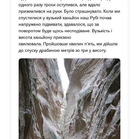
одного разу трохи оступився, але вдало
приземлився на руки. Було страшнувато. Коли ми
спустилися у вузький каньйон наш Рубі почав
напружено підвивати, здавалося, що за
поворотом буде щось несподіване. Вузькість і
висота каньйону приємно
хвилювала. Пройшовши хвилин п’ять, ми дійшли
до спуску драбиною метрів зо три у висоту.