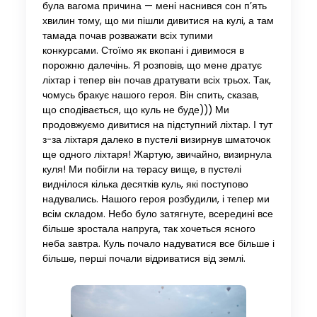
була вагома причина — мені наснився сон п’ять
хвилин тому, що ми пішли дивитися на кулі, а там
тамада почав розважати всіх тупими
конкурсами. Стоїмо як вкопані і дивимося в
порожню далечінь. Я розповів, що мене дратує
ліхтар і тепер він почав дратувати всіх трьох. Так,
чомусь бракує нашого героя. Він спить, сказав,
що сподівається, що куль не буде))) Ми
продовжуємо дивитися на підступний ліхтар. І тут
з-за ліхтаря далеко в пустелі визирнув шматочок
ще одного ліхтаря! Жартую, звичайно, визирнула
куля! Ми побігли на терасу вище, в пустелі
виднілося кілька десятків куль, які поступово
надувались. Нашого героя розбудили, і тепер ми
всім складом. Небо було затягнуте, всередині все
більше зростала напруга, так хочеться ясного
неба завтра. Куль почало надуватися все більше і
більше, перші почали відриватися від землі.