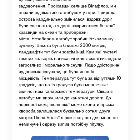
задоволення. Проїхавши селище Вілафлор, ми
почали підніматися автобусом у гори. Природа
острова кардинально змінилася, вздовж доріг
були соснові гаї, а з доріг відкривалися безкраї
краєвиди на океан та прибережні
міста. Незабаром автобус зробив 15-хвилинну
зупинку. Висота була близько 2000 метрів,
ландшафти тут були зовсім інші. Кам’яні пустелі
темних кольорів, нависаючі мляві скелі виглядали
загрозливо і морально тиснули. Якщо доісторичні
чудовиська існували, це була явно їх
місцевість. Температура тут була за відчуттями 10
градусів, що на 15 градусів було менше вже
звичної нам Канарської температури. Сівши в
автобус ми вирушили до канатної дороги. До
червоної межі, після якої може схопити гірська
хвороба залишалася буквально сотня-друга
метрів. Після Болівії я вже знав, що для мене це
неминуче і одразу випив потрібну пігулку.