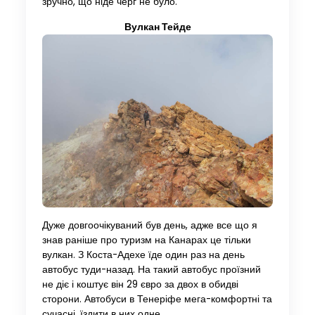
зручно, що ніде черг не було.
Вулкан Тейде
Дуже довгоочікуваний був день, адже все що я
знав раніше про туризм на Канарах це тільки
вулкан. З Коста-Адехе їде один раз на день
автобус туди-назад. На такий автобус проїзний
не діє і коштує він 29 євро за двох в обидві
сторони. Автобуси в Тенеріфе мега-комфортні та
сучасні, їздити в них одне