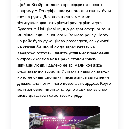
Щойно Візейр оголосив про відкриття нового
напряму – Тенеріфе, наступного дня квитки були
вже на руках. Для досягнення мети ми
зістикували два візейрівські раундтріпи через
Будапешт. Найцікавіше, що до трансферної зони
ми пішли єдині з нашого київського рейсу. Чергу
на рейс було дуже цікаво розглядати, ось у житті
не сказав би, що ці люди зараз летять на
Канарські острови. Замість успішних бізнесменів
у строгих костюмах на рейс стояли зовсім
звичайні люди, і далеко не всі мали хоч якісь
риси завзятих туристів. У літаку з нами як завжди
ніхто не сидів, спочатку підсів якийсь загублений
дядько, але потім і його повела стюардеса. Круто,
коли заповнений літак та одне з єдиних вільних
місць дістається саме твоєму ряду.