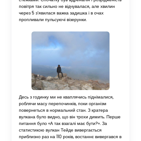
повітря так сильно не відчувалася, але хвилин
через 5 з’явилася важка задишка і в очах
пропливали пульсуючі візерунки.
Десь з годинку ми не кваплячись піднімалися,
роблячи масу перепочинків, поки організм
повернеться в нормальний стан. З кратера
вулкана було видно, що він трохи димить. Перше
питання було «А так взагалі має бути?». За
статистикою вулкан Тейде вивергається
приблизно раз на 110 років, востаннє вивергався в