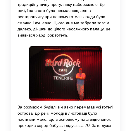
традиційну нічну прогулянку набережною. До
речі, їжа часто була несмачною, але в
ресторанчику при нашому готелі завжди було
смачно і душевно. Цього дня ми забрели зовсім
далеко, дійшли до цілого неосяжного палацу, це
виявився хард-рок готель.
За розмахом будівлі він явно перемагав усі готелі
острова. До речі, молоді в листопаді було
настільки мало, що в основному наш відпочинок
проходив серед бабусь і дідусів за 70. Зате дуже