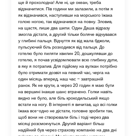
ще й прохолодна! Але ні, це океан, треба
відзначитися. Пів години ми залазили, а потім я
як відзначився, наступивши на морського їжака
голою ногою, так відзначився на повну. Зловив,
на щастя, лише два шипи. Один Даша відразу
змогла дістати, а другий тільки боляче відчувався
у глибині пальця. Відчуття як від жала бджоли,
пульсуючий біль розходився від пальця. До
готелю було пиляти хвилин 20, дошкулявши до
готелю, я почав усвідомлювати всю глибину дупи,
в яку я потрапив. Для підйому на вулкан потрібно
було отримати дозвіл на певний час, черга на
один місяць вперед, наш час – завтрашній
ранок. Як не крути, а через 20 годин я маю бути
на вершині інакше шанс втрачено. Голки навіть
видно не було, але біль крокодильський якщо
встати на ногу. В інтернеті я вичитав, що всі голки
їжака все-одно не дістати, головне зробити так,
щоб вони не створювали біль і тоді через два
місяці розсмокчуться. Другий варіант більш
надійний був через страхову компанію на два дні