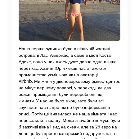
Наша перша зупинка була в північній частині
острова, в Лас-Амерікас, а саме в місті Коста-
Адехе, воно у них якось дуже дивно одне в інше
перетікає. Хазяїн Юрій чекав нас з такою ж
променистою усмішкою як на аватарці
Airbnb. Ми жили у двоповерховому бізнес-центрі,
на мінус першому поверсі, у переході, де два
офісні приміщення були перероблені під
кімнати. У нас не було вікон, зате були всі
зручності навіть про які не було інформації в
описі. Потім це виявилася не наша кімната і нас
переселили в кращу. Може звичайно комусь були
б важливі вікна і вид на океан, але за 25 євро на
день це був просто канарський подарунок на тлі