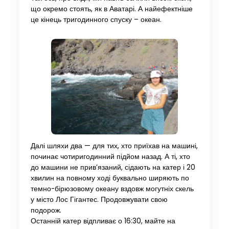
що окремо стоять, як в Аватарі. А найефектніше
це кінець тригодинного спуску – океан.
Далі шляхи два — для тих, хто приїхав на машині,
починає чотиригодинний підйом назад. А ті, хто
до машини не прив’язаний, сідають на катер і 20
хвилин на повному ході буквально ширяють по
темно-бірюзовому океану вздовж могутніх скель
у місто Лос Гігантес. Продовжувати свою
подорож.
Останній катер відпливає о 16:30, майте на