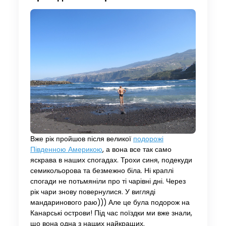
Вже рік пройшов після великої
подорожі
Південною Америкою
, а вона все так само
яскрава в наших спогадах. Трохи синя, подекуди
семикольорова та безмежно біла. Ні краплі
спогади не потьмяніли про ті чарівні дні. Через
рік чари знову повернулися. У вигляді
мандаринового раю))) Але це була подорож на
Канарські острови! Під час поїздки ми вже знали,
що вона одна з наших найкращих.