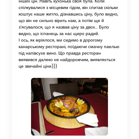
інших цін. Навіть кухонька своя була. Коли
спілкувалися з місцевим гідом, він спитав скільки
коштує наше житло, дізнавшись ціну, було видно,
що він не сильно вірить нам, а потім ще й
з’ясувалося, що я назвав ціну за двох… Було
видно, що іспанець за нас щиро радий.
І ось, як мріялося, ми сидимо в дорогому
канарському ресторані, поїдаючи смачну паелью
під напівсухе вино. Що правда ресторан
виявився далеко не найдорожчим, виявляється
це звичайні ціни)))