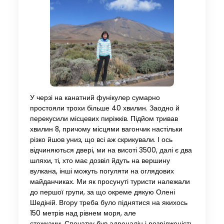
У черзі на канатний фунікулер сумарно
простояли трохи більше 40 хвилин. Заодно й
перекусили місцевих пиріжків. Підйом тривав
хвилин 8, причому місцями вагончик настільки
різко йшов униз, що всі аж скрикували. І ось
відчиняються двері, ми на висоті 3500, далі є два
шляхи, ті, хто має дозвіл йдуть на вершину
вулкана, інші можуть погуляти на оглядових
майданчиках. Ми як просунуті туристи належали
до першої групи, за що окреме дякую Олені
Шедіній. Вгору треба було піднятися на якихось
150 метрів над рівнем моря, але
стежками. Спочатку був адреналін і розрідженість