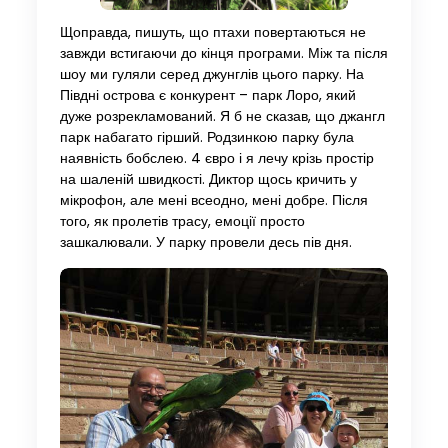
Щоправда, пишуть, що птахи повертаються не
завжди встигаючи до кінця програми. Між та після
шоу ми гуляли серед джунглів цього парку. На
Півдні острова є конкурент – парк Лоро, який
дуже розрекламований. Я б не сказав, що джангл
парк набагато гірший. Родзинкою парку була
наявність бобслею. 4 євро і я лечу крізь простір
на шаленій швидкості. Диктор щось кричить у
мікрофон, але мені всеодно, мені добре. Після
того, як пролетів трасу, емоції просто
зашкалювали. У парку провели десь пів дня.