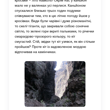
кросівки – літо навколо! Окрім нас у каньйон
мало не у валянках усі перлися. Каньйоном
спускалися близько трьох годин подумки
співчуваючи тим, хто в цю літню погоду йшов у
кросівках. Види були чарівні і дуже різноманітні,
то скелі-гіганти, що закривали собою сонячне
світло, то зелені гори вкриті пальмами, то річечки
смарагдово-прозорого кольору, то кіт
смугастий. Стій, звідки тут кіт узявся, як він стільки
пройшов? Проте кіт із задоволеною мордою
відпочивав на камінчиках.