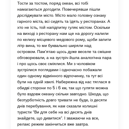
Тости за тостом, поряд океан, всі тобі
намагаються догодити. Повечерявши пішли
досліджувати місто. Місто мало головну ознаку
гарного міста, всі сидять та їдять у ресторанах. А
хто не їсть, той напідпитку гуляє містом. Оскільки
на виході з ресторану нам ще на дорогу налили
по келиху місцевого медового рому, щоби запити
літр вина, то ми буквально ширяли над
островом. Пам’ятаю щось дуже веселе та смішне
обговорювали, а на зустріч йшла аналогічна пара
і про щось своє сміялися. Ми з чоловіком
зустрілися поглядами і одночасно побажали
один одному відмінного відпочинку, та тут всі
були на одній хвилі. Набережна від нас тяглася в
обидві сторони по 5 і 6 км, так що гуляти можна
було вздовж океану скільки завгодно. Шкода, що
безтурботність довго тривати не буде, із десяти
днів перебування, як нам сказали колишні
туристи “Ви для себе на всі десять днів
знайдете, що дивитися”. І зважаючи на все,
релакс режим закінчиться вже завтра.