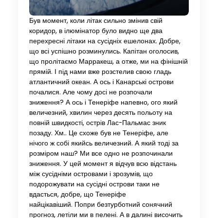
Був момент, коли літак сильно змінив свій
коридор, в ілюмінатор було видно ще два
перехресні літаки на сусідніх ешелонах. Добре,
що всі успішно розминулись. Капітан оголосив,
що пролітаємо Марракеш, а отже, ми на фінішній
прямій. І під нами вже розстелив свою гладь
атлантичний океан. А ось і Канарські острови
почалися. Але чому досі не розпочали
зниження? А ось і Тенеріфе напевно, ого який
величезний, хвилин через десять польоту на
повній швидкості, острів Лас-Пальмас зник
позаду. Хм.. Це схоже був не Тенеріфе, але
нічого ж собі якийсь величезний. А який тоді за
розміром наш? Ми все одно не розпочинали
зниження. У цей момент я відчув всю відстань
між сусідніми островами і зрозумів, що
подорожувати на сусідні острови таки не
вдасться, добре, що Тенеріфе
найцікавіший. Попри безтурботний сонячний
прогноз, летіли ми в пелені. А в далині височить