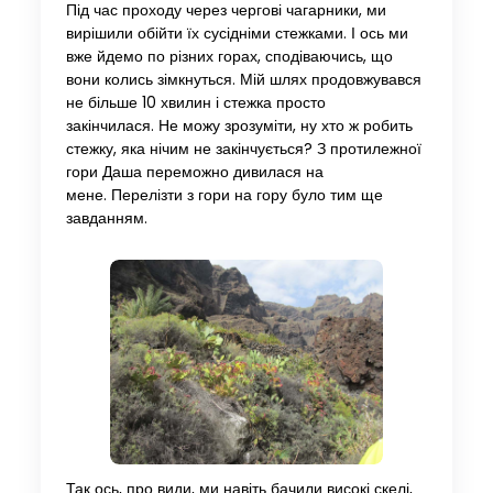
Під час проходу через чергові чагарники, ми
вирішили обійти їх сусідніми стежками. І ось ми
вже йдемо по різних горах, сподіваючись, що
вони колись зімкнуться. Мій шлях продовжувався
не більше 10 хвилин і стежка просто
закінчилася. Не можу зрозуміти, ну хто ж робить
стежку, яка нічим не закінчується? З протилежної
гори Даша переможно дивилася на
мене. Перелізти з гори на гору було тим ще
завданням.
Так ось, про види, ми навіть бачили високі скелі,