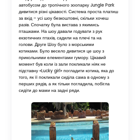
автобусом до тропічного зоопарку Jungle Park
дивитися різні цікавості. Система проста платиш
за вхід – усі шоу безкоштовні, скільки хочеш
разів. Спочатку була вистава з якимись
пташками. На шоу давали годувати з рук
екзотичних птахів, садили на плечі та на
голови. Друге Шоу було з морськими
котиками. Було весело дивитися це шоу з
прикольними елементами гумору. Цікавий
момент був коли із зали покликали ніяк не
підставну «Lucky girl» погладити котика, яка до
того, як її покликали сиділа сама в одному з
перших рядів, а як тільки погладила, побігла
сидіти до мами на задні ряди.