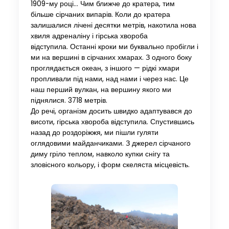
1909-му році… Чим ближче до кратера, тим
більше сірчаних випарів. Коли до кратера
залишалися лічені десятки метрів, накотила нова
хвиля адреналіну і гірська хвороба
відступила. Останні кроки ми буквально пробігли і
ми на вершині в сірчаних хмарах. З одного боку
проглядається океан, з іншого — рідкі хмари
пропливали під нами, над нами і через нас. Це
наш перший вулкан, на вершину якого ми
піднялися. 3718 метрів.
До речі, організм досить швидко адаптувався до
висоти, гірська хвороба відступила. Спустившись
назад до роздоріжжя, ми пішли гуляти
оглядовими майданчиками. З джерел сірчаного
диму гріло теплом, навколо купки снігу та
зловісного кольору, і форм скеляста місцевість.