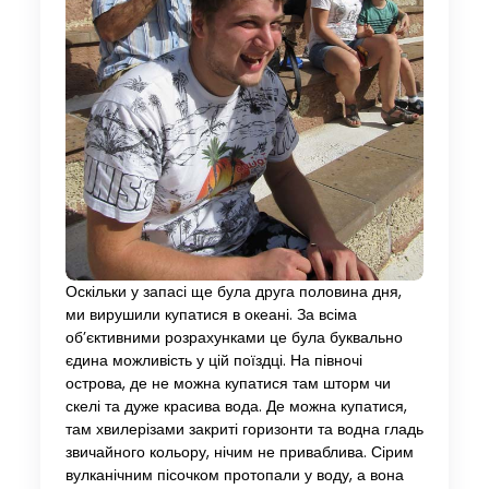
Оскільки у запасі ще була друга половина дня,
ми вирушили купатися в океані. За всіма
об’єктивними розрахунками це була буквально
єдина можливість у цій поїздці. На півночі
острова, де не можна купатися там шторм чи
скелі та дуже красива вода. Де можна купатися,
там хвилерізами закриті горизонти та водна гладь
звичайного кольору, нічим не приваблива. Сірим
вулканічним пісочком протопали у воду, а вона