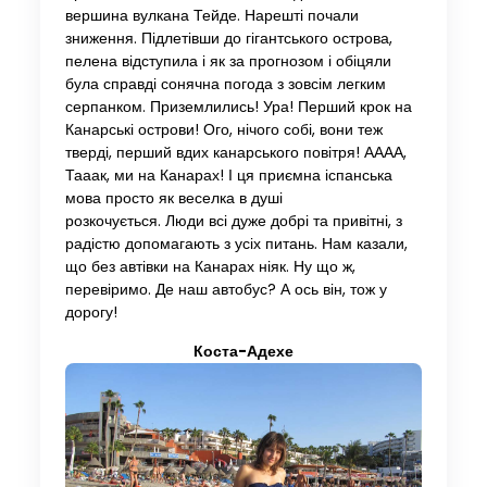
вершина вулкана Тейде. Нарешті почали
зниження. Підлетівши до гігантського острова,
пелена відступила і як за прогнозом і обіцяли
була справді сонячна погода з зовсім легким
серпанком. Приземлились! Ура! Перший крок на
Канарські острови! Ого, нічого собі, вони теж
тверді, перший вдих канарського повітря! АААА,
Тааак, ми на Канарах! І ця приємна іспанська
мова просто як веселка в душі
розкочується. Люди всі дуже добрі та привітні, з
радістю допомагають з усіх питань. Нам казали,
що без автівки на Канарах ніяк. Ну що ж,
перевіримо. Де наш автобус? А ось він, тож у
дорогу!
Коста-Адехе