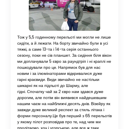
Тож у 5,5 годинному перельоті ми могли не лише
сидіти, а й лежати. На борту звичайно були в усі
тяжкі, а саме 13-та і 14-та серія останнього
сезону, поки не сів планшет. За сидіння біля вікон
ми доплачували 5 євро за раундтріп і ні краплі не
пошкодували про це. Напрямок був для нас
новим і за ілюмінаторами відкривалися дуже
гарні краєвиди. Види звичайно не настільки
шикарні як на підльоті до Шарму, але
гідні. Спочатку чай за 2 євро нам здався дуже
дорогим, але потім він виявився найдешевшим
нашим чаєм на найближчі десять днів. Візейру як
завжди дуже великий респект за стиль літака і
форми персоналу.Це був перший з 65 перельотів
у якому пілот розповідав про те, над чим ми
пролітаємо, хоч і угорською, але все ж таки