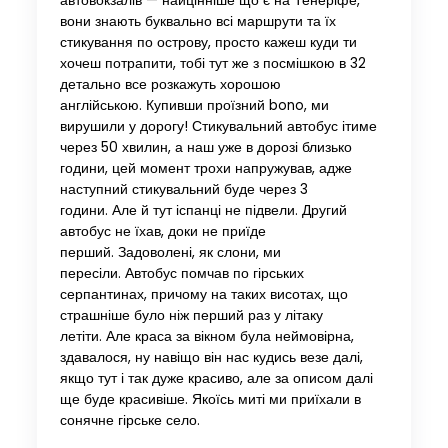
автовокзалів — найцінніше що є на Тенеріфе,
вони знають буквально всі маршрути та їх
стикування по острову, просто кажеш куди ти
хочеш потрапити, тобі тут же з посмішкою в 32
детально все розкажуть хорошою
англійською. Купивши проїзний bono, ми
вирушили у дорогу! Стикувальний автобус ітиме
через 50 хвилин, а наш уже в дорозі близько
години, цей момент трохи напружував, адже
наступний стикувальний буде через 3
години. Але й тут іспанці не підвели. Другий
автобус не їхав, доки не приїде
перший. Задоволені, як слони, ми
пересіли. Автобус помчав по гірських
серпантинах, причому на таких висотах, що
страшніше було ніж перший раз у літаку
летіти. Але краса за вікном була неймовірна,
здавалося, ну навіщо він нас кудись везе далі,
якщо тут і так дуже красиво, але за описом далі
ще буде красивіше. Якоїсь миті ми приїхали в
сонячне гірське село.