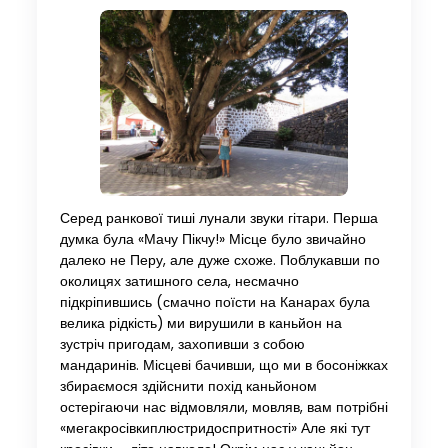
Серед ранкової тиші лунали звуки гітари. Перша
думка була «Мачу Пікчу!» Місце було звичайно
далеко не Перу, але дуже схоже. Поблукавши по
околицях затишного села, несмачно
підкріпившись (смачно поїсти на Канарах була
велика рідкість) ми вирушили в каньйон на
зустріч пригодам, захопивши з собою
мандаринів. Місцеві бачивши, що ми в босоніжках
збираємося здійснити похід каньйоном
остерігаючи нас відмовляли, мовляв, вам потрібні
«мегакросівкиплюстридоспритності» Але які тут