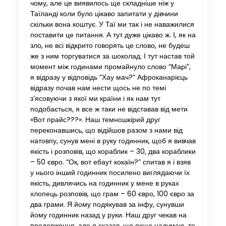
чому, але це виявилось ще складніше ніж у
Таїланді коли було цікаво запитати у дівчини
скільки вона коштує. У Таї ми так і не наважилися
поставити це питання. А тут дуже цікаво ж. І, як на
зло, не всі відкрито говорять це слово, не будеш
же з ним торгуватися за шоколад. І тут настав той
момент між годинами промайнуло слово “Марі”,
я відразу у відповідь “Хау мач?” Афроканарієць
відразу почав нам нести щось не по темі
з’ясовуючи з якої ми країни і як нам тут
подобається, я все ж таки не відставав від мети
«Вот прайс???». Наш темношкірий друг
переконавшись, що відійшов разом з нами від
натовпу, сунув мені в руку годинник, щоб я вивчав
якість і розповів, що кораблик – 30, два кораблики
– 50 євро. “Ок, вот ебаут кокаїн?” спитав я і взяв
у нього інший годинник посилено виглядаючи їх
якість, дивлячись на годинник у мене в руках
хлопець розповів, що грам – 60 євро, 100 євро за
два грами. Я йому подякував за інфу, сунувши
йому годинник назад у руки. Наш друг чекав на
продовження, але я сказав, що якщо надумаю, то