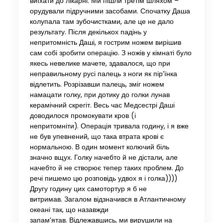
виїхати до лікарні. Ми пішли третім шляхом –
орудували підручними засобами. Спочатку Даша
колупала там зубочистками, але це не дало
результату. Після декількох падінь у
непритомність Даші, я гострим ножем вирішив
сам собі зробити операцію. З ножів у кімнаті було
якесь невелике мачете, здавалося, що при
неправильному русі палець з ноги як пір’їнка
відлетить. Розрізавши палець, зміг ножем
намацати голку, при дотику до голки лунав
керамічний скрегіт. Весь час Медсестрі Даші
доводилося промокувати кров (і
непритомніти). Операція тривала годину, і я вже
не був упевнений, що така втрата крові є
нормальною. В один момент колючий біль
значно вщух. Голку начебто й не дістали, але
начебто й не створює тепер таких проблем. До
речі пишемо цю розповідь удвох я і голка))))
Другу годину цих самотортур я б не
витримав. Загалом відзначився в Атлантичному
океані так, що назавжди
запам’ятав. Відлежавшись, ми вирушили на