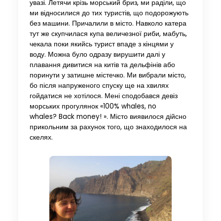
увазі. Летячи крізь морський бриз, ми раділи, що
ми відносилися до тих туристів, що подорожують
без машини. Причалили в місто. Навколо катера
тут же скупчилася купа величезної риби, мабуть,
чекала поки якийсь турист впаде з кінцями у
воду. Можна було одразу вирушити далі у
плавання дивитися на китів та дельфінів або
поринути у затишне містечко. Ми вибрали місто,
бо після напруженого спуску ще на хвилях
гойдатися не хотілося. Мені сподобався девіз
морських прогулянок «100% whales, no
whales? Back money! ». Місто виявилося дійсно
прикольним за рахунок того, що знаходилося на
скелях.