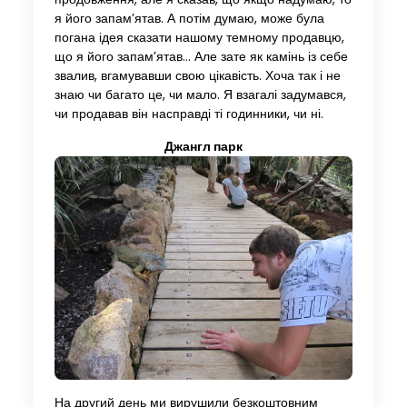
я його запам’ятав. А потім думаю, може була
погана ідея сказати нашому темному продавцю,
що я його запам’ятав… Але зате як камінь із себе
звалив, вгамувавши свою цікавість. Хоча так і не
знаю чи багато це, чи мало. Я взагалі задумався,
чи продавав він насправді ті годинники, чи ні.
Джангл парк
На другий день ми вирушили безкоштовним