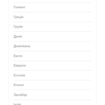
Гонконг
Греція
Грузія
Данія
Домінікана
Експо
Емірати
Естонія
Єгипет
Занзібар
Індія