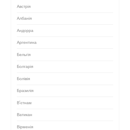
Австрія
Албанія
Андорра
Аргентина
Бельгія
Болгарія
Болівія
Бразилія
В'єтнам
Ватикан
Вірменія