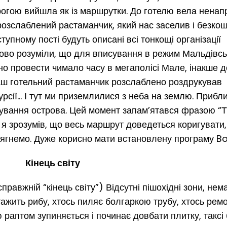
орогою вийшла як із маршрутки. До готелю вела нена
в розслаблений растаманчик, який нас заселив і безко
тупному пості будуть описані всі тонкощі організації
дово розуміли, що для вписування в режим Мальдівсь
но провести чимало часу в мегаполісі Мале, інакше 
аш готельний растаманчик розслаблено роздрукував
урсії… І тут ми приземлилися з неба на землю. Прибл
дування острова. Цей момент запам’ятався фразою “Т
, я зрозумів, що весь маршрут доведеться коригувати
тягнемо. Дуже корисно мати встановлену програму Bo
Кінець світу
равжній “кінець світу”) Відсутні пішохідні зони, нема
ажить рибу, хтось пиляє болгаркою трубу, хтось ремо
раптом зупиняється і починає довбати плитку, таксі б