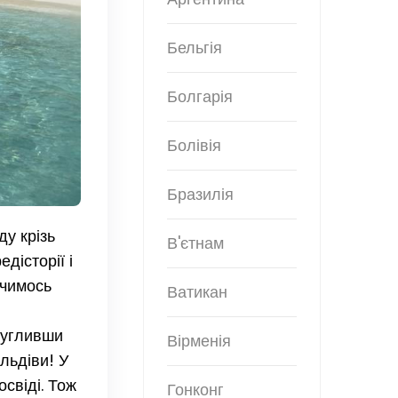
Бельгія
Болгарія
Болівія
Бразилія
у крізь
В'єтнам
дісторії і
 чимось
Ватикан
гугливши
Вірменія
льдіви! У
свіді. Тож
Гонконг