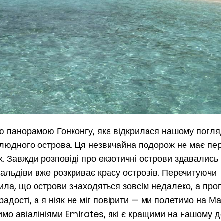
ою панорамою Гонконгу, яка відкрилася нашому погляд
злюдного острова. Ця незвичайна подорож не має пере
х. Завжди розповіді про екзотичні острови здавались
альдіви вже розкриває красу островів. Перечитуючи
ла, що острови знаходяться зовсім недалеко, а про
адості, а я ніяк не міг повірити — ми полетимо на Ма
имо авіалініями Emirates, які є кращими на нашому до