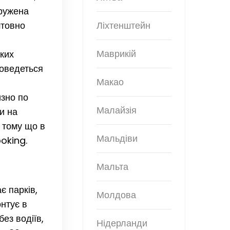
пружена
штовно
Ліхтенштейн
Маврикій
ких
доведеться
Макао
изно по
Малайзія
и на
, тому що в
Мальдіви
oking.
Мальта
є парків,
Молдова
нтує в
ез водіїв,
Нідерланди