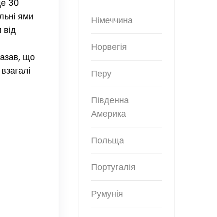
ще 30
льні ями
Німеччина
 від
Норвегія
казав, що
 взагалі
Перу
Південна
Америка
Польща
Португалія
Румунія