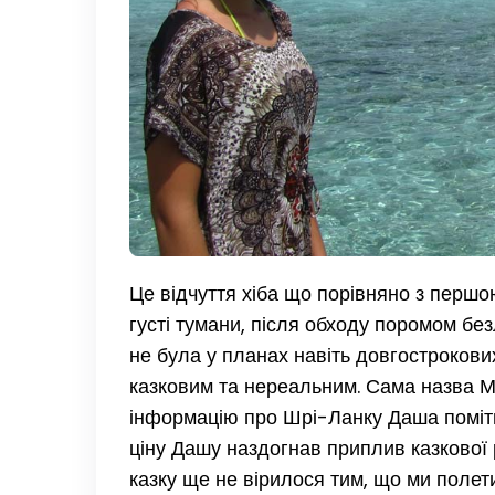
Це відчуття хіба що порівняно з перш
густі тумани, після обходу поромом бе
не була у планах навіть довгострокови
казковим та нереальним. Сама назва М
інформацію про Шрі-Ланку Даша поміти
ціну Дашу наздогнав приплив казкової р
казку ще не вірилося тим, що ми полет