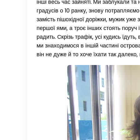
інші весь час зайняті. Ми заблукали т
градусів о 10 ранку, знову потрапляємо
замість пішохідної доріжки, мужик уже 
першої ями, а троє інших стоять поруч 
радить. Скрізь трафік, усі кудись їдуть
ми знаходимося в іншій частині острова,
він не дуже й то хоче їхати так далеко,