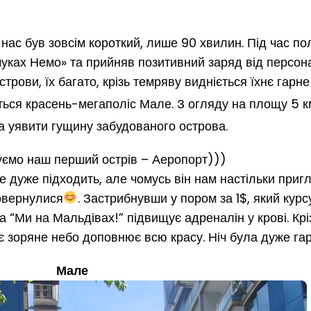
нас був зовсім короткий, лише 90 хвилин. Під час по
уках Немо» та прийняв позитивний заряд від персон
трови, їх багато, крізь темряву видніється їхнє гарне
іється красень-мегаполіс Мале. З огляду на площу 5 
 уявити гущину забудованого острова.
уємо наш перший острів – Аеропорт)))
не дуже підходить, але чомусь він нам настільки приг
повернулися
. Застрибнувши у пором за 1$, який курс
“Ми на Мальдівах!” підвищує адреналін у крові. Кріз
є зоряне небо доповнює всю красу. Ніч була дуже гар
Мале