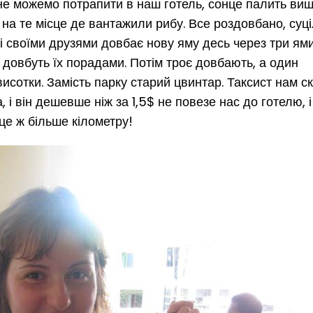
а не можемо потрапити в наш готель, сонце палить ви
 на те місце де вантажили рибу. Все роздовбано, суці
зі своїми друзями довбає нову яму десь через три ями
і довбуть їх порадами. Потім троє довбають, а один
, висотки. Замість парку старий цвинтар. Таксист нам с
 і він дешевше ніж за 1,5$ не повезе нас до готелю, і
 це ж більше кілометру!