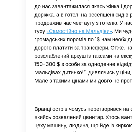
до нас завантажилася якась жінка і д
доріжка, а в готелі на ресепшені сиді
продовжив час чек-ауту з готелю. У нас
туру
«Самостійно на Мальдіви»
. Ми чу
громадських поромів по 1$ нам необхід
дорого платити за трансфери. Отже, н
розслаблений аркуш із таксами на екск
150-300 $ з особи за одноденне відві
Мальдівах дитинко!”. Дивлячись у ціни
Мале з такими цінами ми довго не про
Вранці острів чомусь перетворився на сп
якийсь розвалений цвинтар. Хтось вант
цеху машину, людина, що йде із киркою 