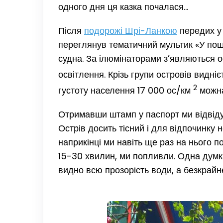
одного дня ця казка почалася…
Після
подорожі Шрі-Ланкою
передих у 
переглянув тематичний мультик «У пош
судна. За ілюмінаторами з’являються ос
освітлення. Крізь групи островів видн
2
густоту населення 17 000 ос/км
можна
Отримавши штамп у паспорт ми відвід
Острів досить тісний і для відпочинку 
наприкінці ми навіть ще раз на нього 
15-30 хвилин, ми попливли. Одна думка 
видно всю прозорість води, а безкрайн