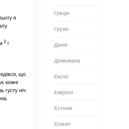
Греція
льоту я
алу
Грузія
2
км
і
Данія
Домінікана
лядівся, що
Експо
ує кожні
ь густу ніч
Емірати
на.
Естонія
Єгипет