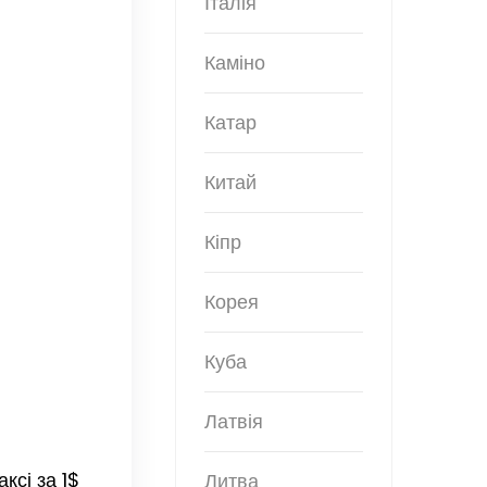
Італія
Каміно
Катар
Китай
Кіпр
Корея
Куба
Латвія
ксі за 1$
Литва