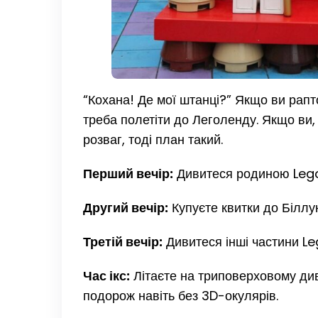
“Кохана! Де мої штанці?” Якщо ви рапто
треба полетіти до Леголенду. Якщо ви,
розваг, тоді план такий.
Перший вечір:
Дивитеся родиною Lego
Другий вечір:
Купуєте квитки до Біллу
Третій вечір:
Дивитеся інші частини L
Час ікс:
Літаєте на триповерховому див
подорож навіть без 3D-окулярів.