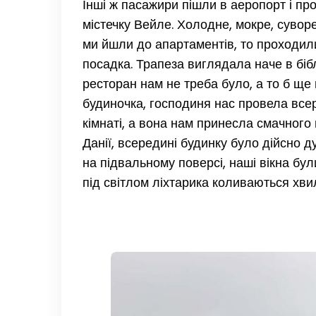
Інші ж пасажири пішли в аеропорт і пр
містечку Вейле. Холодне, мокре, суворе
ми йшли до апартаментів, то проходили
посадка. Трапеза виглядала наче в біб
ресторан нам не треба було, а то б ще 
будиночка, господиня нас провела всер
кімнаті, а вона нам принесла смачного
Данії, всередині будинку було дійсно 
на підвальному поверсі, наші вікна бул
під світлом ліхтарика коливаються хви