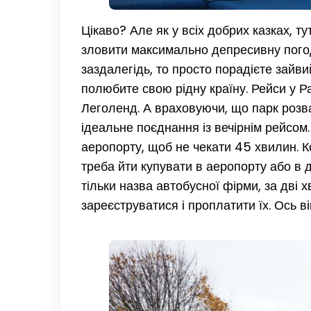
Цікаво? Але як у всіх добрих казках, т
зловити максимально депресивну погод
заздалегідь, то просто порадієте зайвий
полюбите свою рідну країну. Рейси у 
Леголенд. А враховуючи, що парк розва
ідеальне поєднання із вечірнім рейсом.
аеропорту, щоб не чекати 45 хвилин. К
треба йти купувати в аеропорту або в д
тільки назва автобусної фірми, за дві 
зареєструватися і проплатити їх. Ось в