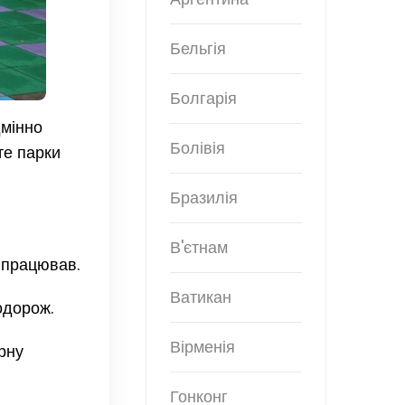
Бельгія
Болгарія
дмінно
Болівія
те парки
Бразилія
В'єтнам
 працював.
Ватикан
одорож.
Вірменія
рну
Гонконг