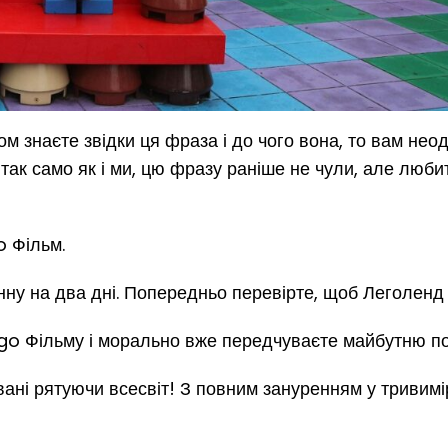
м знаєте звідки ця фраза і до чого вона, то вам нео
 так само як і ми, цю фразу раніше не чули, але люби
 Фільм.
нну на два дні. Попередньо перевірте, щоб Леголенд
ego Фільму і морально вже передчуваєте майбутню п
ані рятуючи всесвіт! З повним зануренням у тривимі