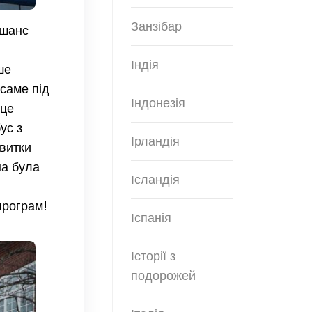
Занзібар
 шанс
Індія
ше
саме під
Індонезія
 це
ус з
Ірландія
квитки
на була
Ісландія
програм!
Іспанія
Історії з
подорожей