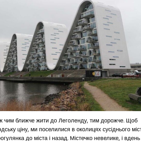
ож чим ближче жити до Леголенду, тим дорожче. Щоб
ську ціну, ми поселилися в околицях сусіднього міст
огулянка до міста і назад. Містечко невелике, і вдень