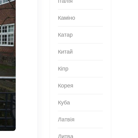
Італія
Каміно
Катар
Китай
Кіпр
Корея
Куба
Латвія
Литва