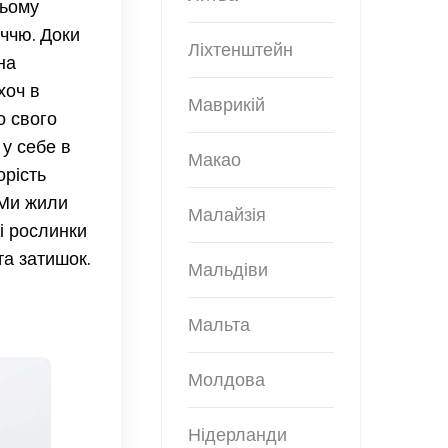
ньому
іччю. Доки
Ліхтенштейн
на
хоч в
Маврикій
о свого
 у себе в
Макао
орість
 Ми жили
Малайзія
кі рослинки
та затишок.
Мальдіви
Мальта
Молдова
Нідерланди