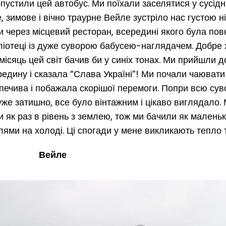
опустили цей автобус. Ми поїхали заселятися у сусід
, зимове і вічно траурне Вейле зустріло нас густою н
 через місцевий ресторан, всередині якого була пов
ліотеці із дуже суворою бабусею-наглядачем. Добре 
місяць цей світ бачив би у синіх тонах. Ми прийшли д
едину і сказала “Слава Україні”! Ми почали чаювати
 печива і побажала скорішої перемоги. Попри всю сув
дуже затишно, все було вінтажним і цікаво виглядало.
и як раз в рівень з землею, тож ми бачили як малень
лями на холоді. Ці спогади у мене викликають тепло 
Вейле