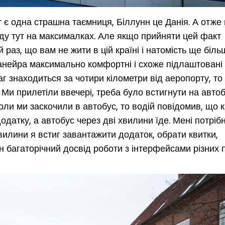
ут є одна страшна таємниця, Біллунн це Данія. А отже
у тут на максималках. Але якщо прийняти цей факт
 раз, що вам не жити в цій країні і натомість ще біль
Ранейра максимально комфортні і схоже підлаштовані 
г знаходиться за чотири кілометри від аеропорту, то
 Ми прилетіли ввечері, треба було встигнути на автоб
оли ми заскочили в автобус, то водій повідомив, що 
одатку, а автобус через дві хвилини їде. Мені потріб
хвилини я встиг завантажити додаток, обрати квитки,
ін багаторічний досвід роботи з інтерфейсами різних 