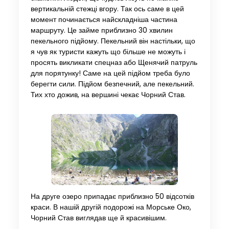
вертикальній стежці вгору. Так ось саме в цей
момент починається найскладніша частина
маршруту. Це займе приблизно 30 хвилин
пекельного підйому. Пекельний він настільки, що
я чув як туристи кажуть що більше не можуть і
просять викликати спецназ або Щенячий патруль
для порятунку! Саме на цей підйом треба було
берегти сили. Підйом безпечний, але пекельний.
Тих хто дожив, на вершині чекає Чорний Став.
На друге озеро припадає приблизно 50 відсотків
краси. В нашій другій подорожі на Морське Око,
Чорний Став виглядав ще й красивішим.