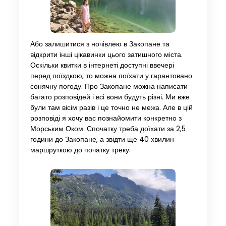
Або залишитися з ночівлею в Закопане та
відкрити інші цікавинки цього затишного міста.
Оскільки квитки в інтернеті доступні ввечері
перед поїздкою, то можна поїхати у гарантовано
сонячну погоду. Про Закопане можна написати
багато розповідей і всі вони будуть різні. Ми вже
були там вісім разів і це точно не межа. Але в цій
розповіді я хочу вас познайомити конкретно з
Морським Оком. Спочатку треба доїхати за 2,5
години до Закопане, а звідти ще 40 хвилин
маршруткою до початку треку.