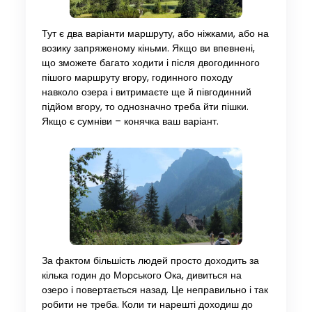
Тут є два варіанти маршруту, або ніжками, або на
возику запряженому кіньми. Якщо ви впевнені,
що зможете багато ходити і після двогодинного
пішого маршруту вгору, годинного походу
навколо озера і витримаєте ще й півгодинний
підйом вгору, то однозначно треба йти пішки.
Якщо є сумніви – конячка ваш варіант.
За фактом більшість людей просто доходить за
кілька годин до Морського Ока, дивиться на
озеро і повертається назад. Це неправильно і так
робити не треба. Коли ти нарешті доходиш до