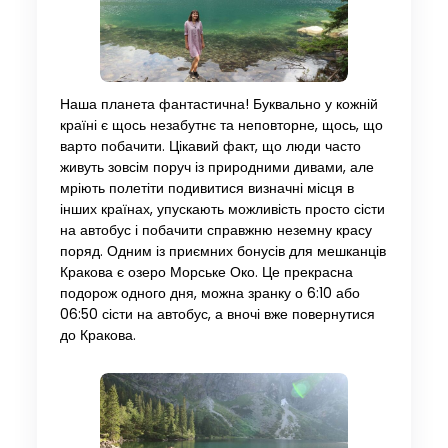
Наша планета фантастична! Буквально у кожній
країні є щось незабутнє та неповторне, щось, що
варто побачити. Цікавий факт, що люди часто
живуть зовсім поруч із природними дивами, але
мріють полетіти подивитися визначні місця в
інших країнах, упускають можливість просто сісти
на автобус і побачити справжню неземну красу
поряд. Одним із приємних бонусів для мешканців
Кракова є озеро Морське Око. Це прекрасна
подорож одного дня, можна зранку о 6:10 або
06:50 сісти на автобус, а вночі вже повернутися
до Кракова.