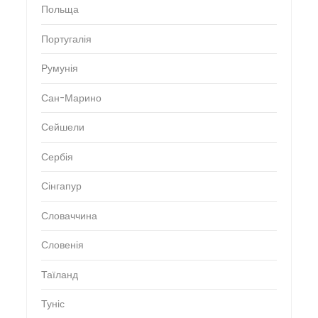
Польща
Португалія
Румунія
Сан-Марино
Сейшели
Сербія
Сінгапур
Словаччина
Словенія
Таїланд
Туніс