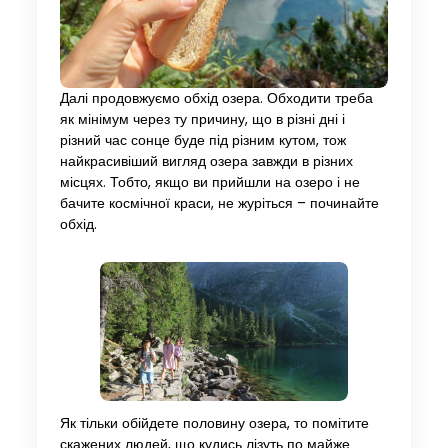
Далі продовжуємо обхід озера. Обходити треба
як мінімум через ту причину, що в різні дні і
різний час сонце буде під різним кутом, тож
найкрасивіший вигляд озера завжди в різних
місцях. Тобто, якщо ви прийшли на озеро і не
бачите космічної краси, не журіться – починайте
обхід.
Як тільки обійдете половину озера, то помітите
скажених людей, що кудись лізуть по майже