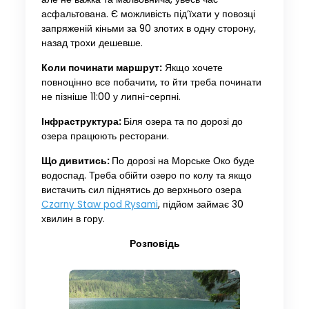
асфальтована. Є можливість під’їхати у повозці
запряженій кіньми за 90 злотих в одну сторону,
назад трохи дешевше.
Коли починати маршрут:
Якщо хочете
повноцінно все побачити, то йти треба починати
не пізніше 11:00 у липні-серпні.
Інфраструктура:
Біля озера та по дорозі до
озера працюють ресторани.
Що дивитись:
По дорозі на Морське Око буде
водоспад. Треба обійти озеро по колу та якщо
вистачить сил піднятись до верхнього озера
Czarny Staw pod Rysami
, підйом займає 30
хвилин в гору.
Розповідь