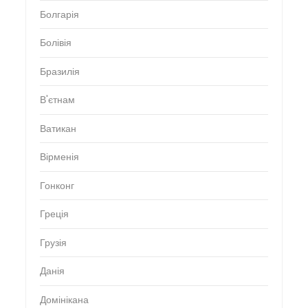
Болгарія
Болівія
Бразилія
В'єтнам
Ватикан
Вірменія
Гонконг
Греція
Грузія
Данія
Домінікана