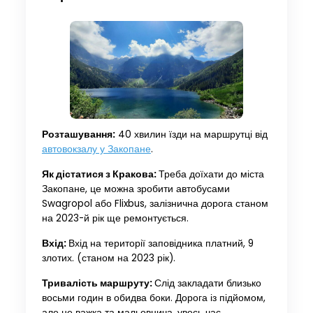
Розташування:
40 хвилин їзди на маршрутці від
автовокзалу у Закопане
.
Як дістатися з Кракова:
Треба доїхати до міста
Закопане, це можна зробити автобусами
Swagropol або Flixbus, залізнична дорога станом
на 2023-й рік ще ремонтується.
Вхід:
Вхід на території заповідника платний, 9
злотих. (станом на 2023 рік).
Тривалість маршруту:
Слід закладати близько
восьми годин в обидва боки. Дорога із підйомом,
але не важка та мальовнича, увесь час