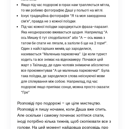
Якщо під час подорожі в горах нам трапляється мітла,
то ми робимо фотографію Даші у польоті на мітлі.
Існує традиційна фотографія “Я та моя закордонна
сім’я”, правда не з кожної поїздки.
Під час кожної поїздки зароджується фраза-паразит.
Яка неодноразово вживається щодня. Наприклад “А
ось Мишку б тут сподобалося” або “А — ось мама з
татом би спати не лягали, а залізли б ще на 2 гори!”.
Один з найстаріших мемів, що зародилися,
називається “Маленька парковочка”. Це коли турист
ходить та все знімає на відеокамеру. Почався цей
жарт з Таїланду, де один чоловік знімаючи абсолютно
все прокоментував “А це маленька парковочка!”. Була
така поїздка, де зародилися слова неіснуючої мови
для спілкування між собою. Наприклад, під час
подорожі якщо припікає сонце, можна просто сказати:
“Гре”
Розповіді про подорожі – це ціле мистецтво.
Розповіді я пишу ночами, коли Даша вже спить.
Але оскільки і самому починає хотітися спати,
іноді потрібно кілька тижнів, щоб скопіювати все з
голови. На цей момент найдовша розповідь про