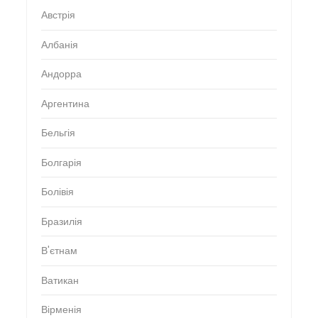
Австрія
Албанія
Андорра
Аргентина
Бельгія
Болгарія
Болівія
Бразилія
В'єтнам
Ватикан
Вірменія