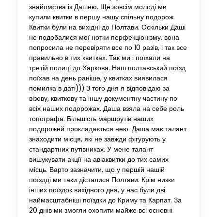
знайомства із Дашею. Ще зовсім молоді ми
купили квитки в першу нашу спільну подорож.
Квитки були на вихідні до Полтави. Оскільки Даші
не подобалися мої нотки перфекціонізму, вона
попросила не перевіряти все по 10 разів, і так все
правильно в тих квитках. Так ми і поїхали на
третій полиці до Харкова. Наш полтавський поїзд
поїхав на день раніше, у квитках виявилася
помилка в даті))) З того дня я відповідаю за
візову, квиткову та іншу документну частину по
всіх наших подорожах. Даша взяла на себе роль
топографа. Більшість маршрутів наших
подорожей прокладається нею. Даша має талант
знаходити місця, які не завжди фігурують у
стандартних путівниках. У мене талант
вишукувати акції на авіаквитки до тих самих
місць. Варто зазначити, що у першій нашій
поїздці ми таки дісталися Полтави. Крім низки
інших поїздок вихідного дня, у нас були дві
наймасштабніші поїздки до Криму та Карпат. За
20 днів ми змогли охопити майже всі основні