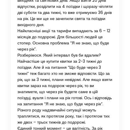
вихідних та святкових днів. Якщо взяти 20 днів
відпустки, розділити на 4 поїздки і щоразу чіпляти
дві суботи та два тижні, то вже отримуємо 36 днів
на рік. Це ми ще не зачепили свята та поїздки
вихідного дня.
Найкласніші акції та тарифи випадають за 6 – 12
місяців до подорожі. Для більшості людей це
стопер. Основна проблема “Я не знаю, що буде
через рік”.
Розберімося. Який інтервал був би вдалим?
Найчастіше це купити квитки за 2-3 тижні до
поїздки. Але й на питання “Що буде через 3
тижні” теж багато хто не зможе відповісти. Що за
рік, що за 3 тижні, плани невідомі. Але якщо взяти
квитки зараз на подорож через рік, то ви
знатимете, що через рік будете саме в цій
поїздці, вуаля і плани на рік готові. Ось і відповідь
на запитання “Я не знаю, що буде через рік”.
Різного роду надзвичайні ситуації можуть
траплятися, як протягом року, так і протягом тих
же двох – трьох тижнів до подорожі.
Єдиний тонкий момент – це вагітність. За рік