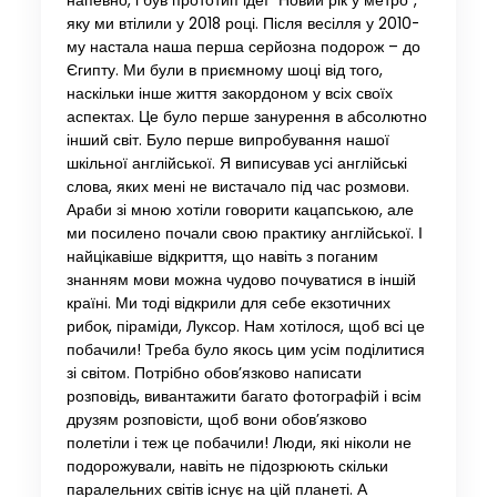
напевно, і був прототип ідеї “Новий рік у метро”,
яку ми втілили у 2018 році. Після весілля у 2010-
му настала наша перша серйозна подорож – до
Єгипту. Ми були в приємному шоці від того,
наскільки інше життя закордоном у всіх своїх
аспектах. Це було перше занурення в абсолютно
інший світ. Було перше випробування нашої
шкільної англійської. Я виписував усі англійські
слова, яких мені не вистачало під час розмови.
Араби зі мною хотіли говорити кацапською, але
ми посилено почали свою практику англійської. І
найцікавіше відкриття, що навіть з поганим
знанням мови можна чудово почуватися в іншій
країні. Ми тоді відкрили для себе екзотичних
рибок, піраміди, Луксор. Нам хотілося, щоб всі це
побачили! Треба було якось цим усім поділитися
зі світом. Потрібно обов’язково написати
розповідь, вивантажити багато фотографій і всім
друзям розповісти, щоб вони обов’язково
полетіли і теж це побачили! Люди, які ніколи не
подорожували, навіть не підозрюють скільки
паралельних світів існує на цій планеті. А