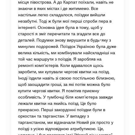
місця півострова. А до Карпат поїхали, навіть не
знаючи в яких містах і де житимемо. Все
настільки легко складалося, поїздки вийшли
незабутні. Тоді ж були мої перші спроби пера в
інтернеті. Основна ідея була в тому, щоб у
старості я зміг перечитати та згадати все до
деталей. Подумки знову вирушити в будь-яку з
минулих подорожей. Поїздок Україною була дуже
велика кількість, ми комбінували найскладніші на
той час маршрути з поїздів. Я заробляв на
ремонті комп’ютерів. Коли вдавалося щось
заробити, ми купували чергові квитки на поїзд.
Іноді їздили навіть зі своєю постільною білизною,
щоб заощадити гроші, за які потім можна було
купити чергові квитки. Я помітив приємну
особливість. У тумбочці біля комп’ютера завжди
лежали квитки на якийсь поїзд. Це було
прекрасно. Перші закордонні поїздки були в
оркостан та тарганстан. У випадку з
тарганстаном, ми відзначали Новий рік просто у
поїзді з усією відповідною атрибутикою. Це,