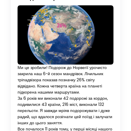
Ми це зробили! Подорож до Норвегії урочисто
закрила наш 6-й сезон мандрівок. Лічильник
тріпадвізора показав позначку 26% світу
відвідано. Кожна четверта країна на планеті
підкорена нашими маршрутами.
За 6 років ми виконали 42 подорожі за кордон,
подивилися 43 країни, 216 міст, виконали 132
перельоти. Я завжди мріяв подорожувати і дуже
радий, що вдалося розігнати цей поїзд і залучати
інших до цього заняття.
Все почалося 11 років тому, у перші місяці нашого