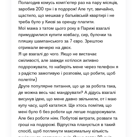
Полагодив комусь комп’ютер раз на пару місяців,
заробив 200 грн і в подорож! Але тут, звичайно,
щастило, що мешкав у батьківській квартирі і не
треба було у Києві за оренду платити.
Мої мама з татом цього року в Парижі взагалі
примудрилися купити ковбасу, сир, булочки та
пляшку шампанського за 7 євро. Зрештою
отримали вечерю на двох.
Я це взагалі до чого. Якщо не вистачає
сміливості, але завжди хотілося активно
подорожувати, то наберіть мене через телефон я
з радістю замотивую і розповім, що робити, щоб
полетіти)
Друге популярне питання, що це за робота така,
де можна весь час мандрувати? А дідусь взагалі
висунув ідею, що мене давно звільнили, от і маю
купу часу, щоб кататися. Ще хтось помітив, що
мені було б без роботи ще легше подорожувати.
Але без роботи ніяк. Побутові витрати, розваги та
гроші на подорожі. Відпустка планується в такий
спосіб, щоб поглинути максимальну кількість