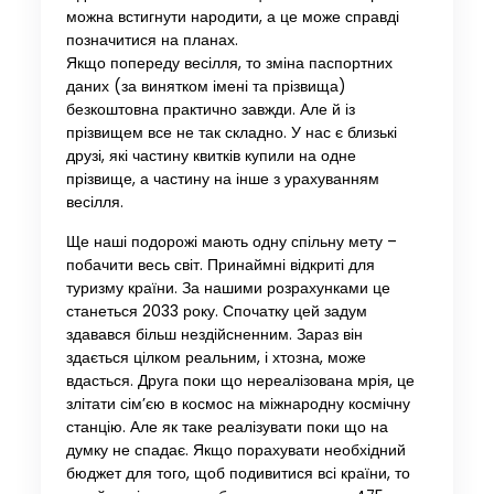
можна встигнути народити, а це може справді
позначитися на планах.
Якщо попереду весілля, то зміна паспортних
даних (за винятком імені та прізвища)
безкоштовна практично завжди. Але й із
прізвищем все не так складно. У нас є близькі
друзі, які частину квитків купили на одне
прізвище, а частину на інше з урахуванням
весілля.
Ще наші подорожі мають одну спільну мету –
побачити весь світ. Принаймні відкриті для
туризму країни. За нашими розрахунками це
станеться 2033 року. Спочатку цей задум
здавався більш нездійсненним. Зараз він
здається цілком реальним, і хтозна, може
вдасться. Друга поки що нереалізована мрія, це
злітати сім’єю в космос на міжнародну космічну
станцію. Але як таке реалізувати поки що на
думку не спадає. Якщо порахувати необхідний
бюджет для того, щоб подивитися всі країни, то