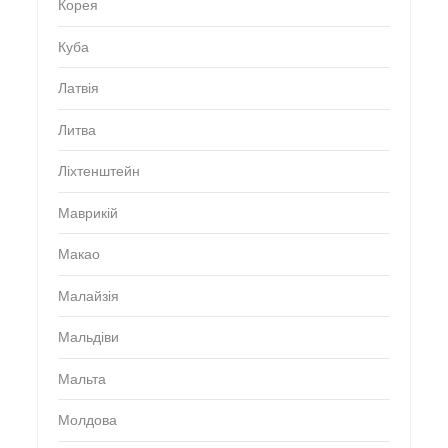
Корея
Куба
Латвія
Литва
Ліхтенштейн
Маврикій
Макао
Малайзія
Мальдіви
Мальта
Молдова