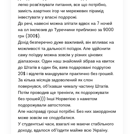
легко розв’язувати питання, все що потрібно,
замість азартних ігор чи мережевих пірамід
інвестувати у власні подорожі.
До речі, навесні можна злітати вдвох на 7 ночей
на ол інклюзив до Туреччини приблизно за 9000
грн (300$).
Дохід безперечно дуже важливий, він впливає на
можливості та дальності поїздок. Але здійснити
саму поїздку можна зовсім у різних цінових
діапазонах. Один наш знайомий зібрав на квиток
до Штатів в один бік, взяв подаровані подругою
20$ і відлетів мандрувати практично без грошей.
За кілька місяців задоволений як слон
повернувся, об’їхавши чималу частину Штатів.
Потім проводив ще тренінги, як подорожувати
без грошей))) Інші Норвегією з наметом
подорожували автостопом.
Але насправді гроші потрібні. Без них закордоном
може зовсім не сподобатися.
У студентські часи, взагалі не маючи стабільного
доходу, вдалося об’їздити майже всю Україну.