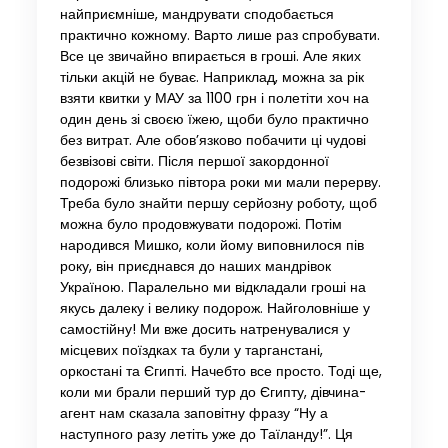
найприємніше, мандрувати сподобається
практично кожному. Варто лише раз спробувати.
Все це звичайно впирається в гроші. Але яких
тільки акцій не буває. Наприклад, можна за рік
взяти квитки у МАУ за 1100 грн і полетіти хоч на
один день зі своєю їжею, щоби було практично
без витрат. Але обов’язково побачити ці чудові
безвізові світи. Після першої закордонної
подорожі близько півтора роки ми мали перерву.
Треба було знайти першу серйозну роботу, щоб
можна було продовжувати подорожі. Потім
народився Мишко, коли йому виповнилося пів
року, він приєднався до наших мандрівок
Україною. Паралельно ми відкладали гроші на
якусь далеку і велику подорож. Найголовніше у
самостійну! Ми вже досить натренувалися у
місцевих поїздках та були у тарганстані,
оркостані та Єгипті. Начебто все просто. Тоді ще,
коли ми брали перший тур до Єгипту, дівчина-
агент нам сказала заповітну фразу “Ну а
наступного разу летіть уже до Таїланду!”. Ця