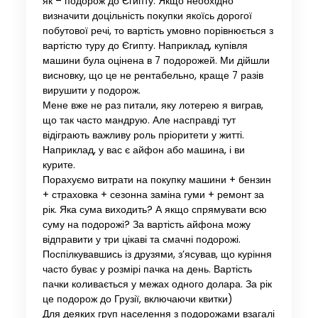
як – подорож до Єгипту. Якщо необхідно
визначити доцільність покупки якоїсь дорогої
побутової речі, то вартість умовно порівнюється з
вартістю туру до Єгипту. Наприклад, купівля
машини була оцінена в 7 подорожей. Ми дійшли
висновку, що це не рентабельно, краще 7 разів
вирушити у подорож.
Мене вже не раз питали, яку лотерею я виграв,
що так часто мандрую. Але насправді тут
відіграють важливу роль пріоритети у житті.
Наприклад, у вас є айфон або машина, і ви
курите.
Порахуємо витрати на покупку машини + бензин
+ страховка + сезонна заміна гуми + ремонт за
рік. Яка сума виходить? А якщо спрямувати всю
суму на подорожі? За вартість айфона можу
відправити у три цікаві та смачні подорожі.
Поспілкувавшись із друзями, з’ясував, що куріння
часто буває у розмірі пачка на день. Вартість
пачки коливається у межах одного долара. За рік
це подорож до Грузії, включаючи квитки)
Для деяких груп населення з подорожами взагалі