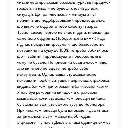
читатимеш про схеми розводів туристів і крадіжок
грошей, ти ніколи не будеш готовий до всіх
ситуацій. Це трапляється, як мінімум з тієї
причини, що недобросовісний продавець знає,
що він хоче обдурити тебе саме тут і зараз.
Турист своєю чергою не знає ні дати, ні місця, де
саме його обдурять. Як боротися із цим? Якщо
під час поїздки ви зрозуміли, що безповоротно
потрапили на суму до 100$, то треба робити ось
що – забити! І продовжувати подорож як ні в
чому не бувало. Неприємний осад з часом піде,
але ви нічого не вдієте, не треба себе
накручувати. Однак, ваша страховка може
покривати подібні ситуації, наприклад, страховка,
видана банком при отриманні банківської картки.
У нас був рекордний випадок зі страховою
компанією, коли страхова компенсація вийшла
більшою за вартість самого туру до Чорногорії.
Причина компенсації була вагомою – два літаки
затрималися в сумі майже на 50 годин.
З цікавого – у нас з Дашею є така одиниця виміру