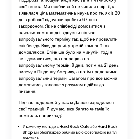
Подорожі та пошуки акцій нас затягли глибоко у
свої тенета. Ми особливо й не чинили опір. Далі
з’явилася ціла математична наука про те, як із 20
днів робочої відпустки зробити 67 днів
закордоном. Як на співбесіді домовитися з
начальством про дві відпустки під час
випробувального терміну так, щоб не провалити
співбесіду. Вже, до речі, у третій компанії так
домовляюся. Епічніше було на минулій, тоді я
зміг домовитися, що попрацюю на
випробувальному терміні 8 днів, потім на 21 день
вилечу в Південну Америку, а потім продовжимо
випробувальний термін. Загалом про все можна
домовитись, головне з розумом підійти до
питання.
Під час подорожей у нас із Дашею зародилися
свої традиції. Я думаю, вже багато читачів їх
помітили, наприклад:
У кожному місті, де є Hard Rock Cafe або Hard Rock
Shop, ми обов’язково робимо мою фотографію на тлі
логотипа.