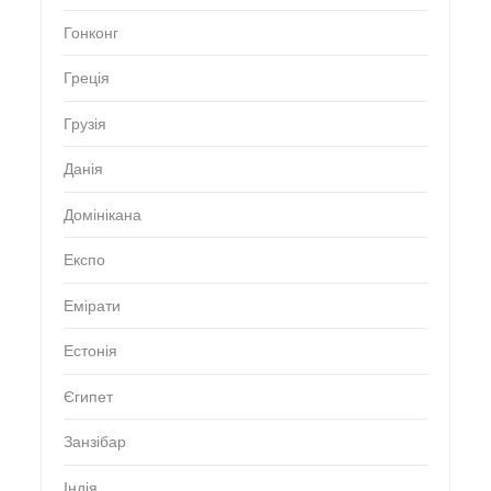
Гонконг
Греція
Грузія
Данія
Домінікана
Експо
Емірати
Естонія
Єгипет
Занзібар
Індія