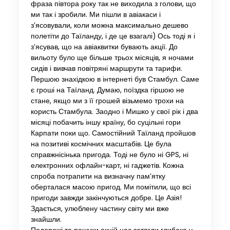
фраза півтора року так не виходила з голови, що
ми так і зробили. Ми пішли в авіакаси і
з’ясовували, коли можна максимально дешево
полетіти до Таїланду, і де це взагалі) Ось тоді я і
з’ясував, що на авіаквитки бувають акції. До
вильоту було ще більше трьох місяців, я ночами
сидів і вивчав повітряні маршрути та тарифи.
Першою знахідкою в інтернеті був Стамбул. Саме
є гроші на Таїланд. Думаю, поїздка гіршою не
стане, якщо ми з її грошей візьмемо трохи на
користь Стамбула. Заодно і Мишко у свої рік і два
місяці побачить іншу країну, бо суцільні гори
Карпати поки що. Самостійний Таїланд пройшов
на позитиві космічних масштабів. Це була
справжнісінька пригода. Тоді не було ні GPS, ні
електронних офлайн-карт, ні гаджетів. Кожна
спроба потрапити на визначну пам’ятку
оберталася масою пригод. Ми помітили, що всі
пригоди завжди закінчуються добре. Це Азія!
Здається, улюблену частину світу ми вже
знайшли.