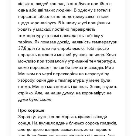
кількість людей кашляє, в автобусах постійно є
одна або дві таких людини. В одному з готелів
персонал абсолютно не дотримувався гігієни
щодо коронавірусу. В іншому ж усі працівники
ходять у масках, постійно перевіряють
температуру та самі накладають тобі їжу у
тарілку. Як показав досвід, наявність температури
37.8 для готелю не є проблемою. Тобі просто
порадять покласти мокрий рушник на чоло. Хоча
можливо при тривалому утриманні температури,
може персонал і почав би вживати заходів. Ми з
Мишком по черзі перехворіли на незрозумілу
хворобу: один день температура, у мене була
втома. Мишко мав нежить і кашель. Знаю, звучить
стрімко. Але, на нашу думку, на коронавірус не
дуже було схоже.
Про хороше
Зараз тут дуже тепле морько, красиві заходи
сонця. На вулицях вдень близько сорока градусів,
але до цього швидко звикається, хоча першого
дня було бажання назад відлетіти від спеки. Але