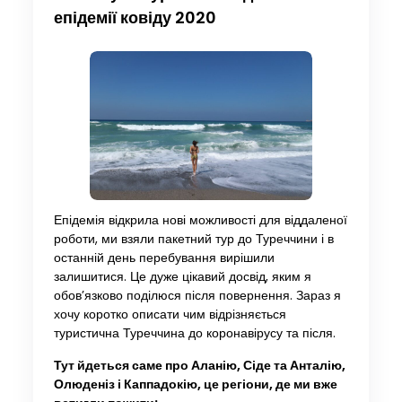
епідемії ковіду 2020
Епідемія відкрила нові можливості для віддаленої
роботи, ми взяли пакетний тур до Туреччини і в
останній день перебування вирішили
залишитися. Це дуже цікавий досвід, яким я
обов’язково поділюся після повернення. Зараз я
хочу коротко описати чим відрізняється
туристична Туреччина до коронавірусу та після.
Тут йдеться саме про Аланію,
Сіде та Анталію,
Олюденіз і Каппадокію
, це регіони, де ми вже