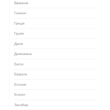
Вірменія
Гонконг
Греція
Грузія
Данія
Домінікана
Експо
Емірати
Естонія
Єгипет
Занзібар