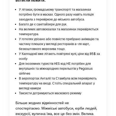
встигли пожити:
У літаках, громадському транспорті та магазинах
потрібно бути в масках. Одного разу навіть поліція
заходила з перевіркою до міського автобуса.
Багато де є санітайзери для рук.
На великих автовокзалах та магазинах перевіряється
температура.
У готелях урізано або повністю прибрано анімацію та
частину плюшок у вигляді ресторанів а-ля карт,
безкоштовного морозива тощо.
У Каппадокії вже літають повітряні кулі, ціни від 85$ за
особу
Для іноземних туристів HES код НЕ потрібен для
внутрішніх та міжнародних перельотів у Pegasus
airlines
В аеропортах Анталії та Стамбула всім перевіряють
температуру на вході. Стоїть спеціальний апарат у
вигляді камери
Таксисти дотримуються маскового режиму
Більше жодних відмінностей не
спостерігаємо. Міжміські автобуси, юрби людей,
екскурсії, вулична їжа, все це без змін. Велика