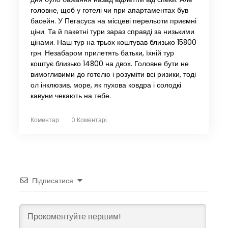
головне, щоб у готелі чи при апартаментах був
басейн. У Пегасуса на місцеві перельоти приємні
ціни. Та й пакетні тури зараз справді за низькими
цінами. Наш тур на трьох коштував близько 15800
грн. Незабаром прилетять батьки, їхній тур
коштує близько 14800 на двох. Головне бути не
вимогливими до готелю і розуміти всі ризики, тоді
ол інклюзив, море, як пухова ковдра і солодкі
кавуни чекають на тебе.
Коментар:
0 Коментарі
Підписатися