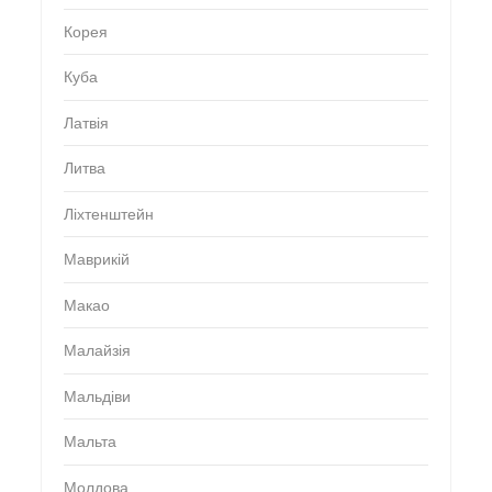
Корея
Куба
Латвія
Литва
Ліхтенштейн
Маврикій
Макао
Малайзія
Мальдіви
Мальта
Молдова