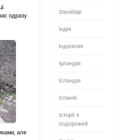
і.
Занзібар
нас одразу
Індія
Індонезія
Ірландія
Ісландія
Іспанія
Історії з
подорожей
иками, але