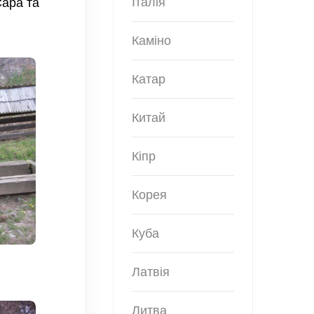
Італія
Сара та
Каміно
Катар
Китай
Кіпр
Корея
Куба
Латвія
Литва