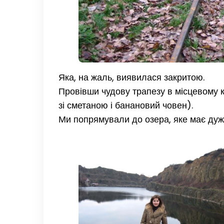
Яка, на жаль, виявилася закритою.
Провівши чудову трапезу в місцевому 
зі сметаною і банановий човен).
Ми попрямували до озера, яке має дуже