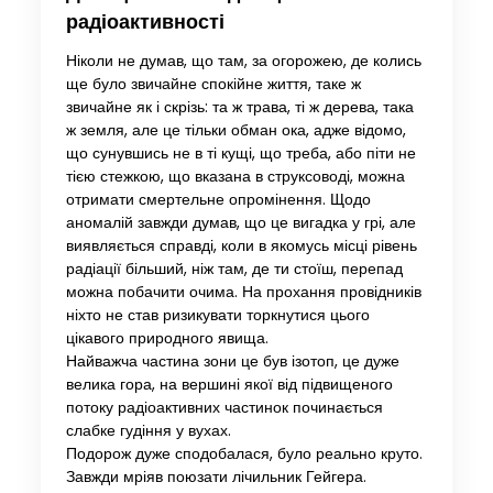
радіоактивності
Ніколи не думав, що там, за огорожею, де колись
ще було звичайне спокійне життя, таке ж
звичайне як і скрізь: та ж трава, ті ж дерева, така
ж земля, але це тільки обман ока, адже відомо,
що сунувшись не в ті кущі, що треба, або піти не
тією стежкою, що вказана в струксоводі, можна
отримати смертельне опромінення. Щодо
аномалій завжди думав, що це вигадка у грі, але
виявляється справді, коли в якомусь місці рівень
радіації більший, ніж там, де ти стоїш, перепад
можна побачити очима. На прохання провідників
ніхто не став ризикувати торкнутися цього
цікавого природного явища.
Найважча частина зони це був ізотоп, це дуже
велика гора, на вершині якої від підвищеного
потоку радіоактивних частинок починається
слабке гудіння у вухах.
Подорож дуже сподобалася, було реально круто.
Завжди мріяв поюзати лічильник Гейгера.