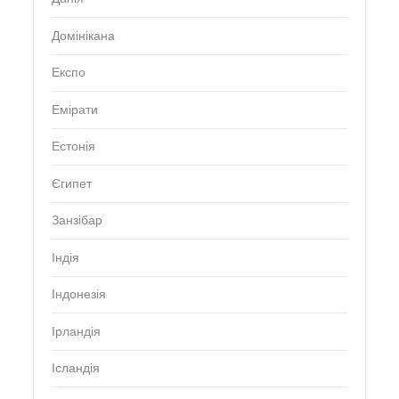
Домінікана
Експо
Емірати
Естонія
Єгипет
Занзібар
Індія
Індонезія
Ірландія
Ісландія