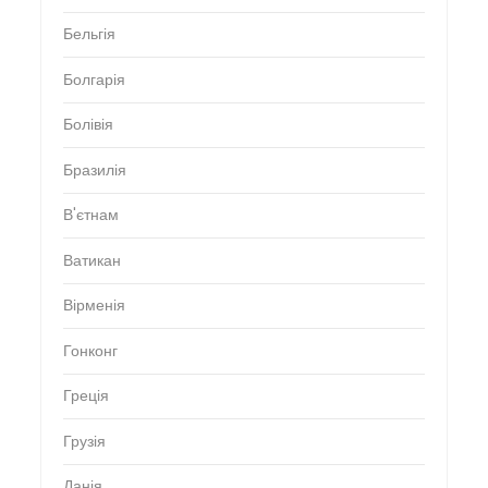
Бельгія
Болгарія
Болівія
Бразилія
В'єтнам
Ватикан
Вірменія
Гонконг
Греція
Грузія
Данія