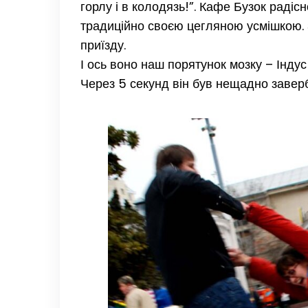
горлу і в колодязь!”. Кафе Бузок радіс
традиційно своєю цегляною усмішкою. 
приїзду.
І ось воно наш порятунок мозку – Інду
Через 5 секунд він був нещадно завер