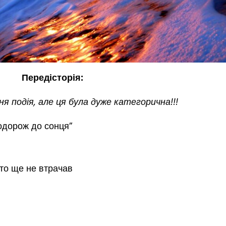
Передісторія:
ня подія, але ця була дуже категорична!!!
Подорож до сонця”
хто ще не втрачав