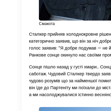
Смакота
Сталкер прийняв холоднокровне рішенн
категорично заявив, що він за ніч доб
голос заявив: “Я добре подумав — не й
Ранкове сонце окинуло нас своїми про
Сонце пішло назад у густі хмари… Сон
саботаж. Чудовий Сталкер твердо заявл
чудово розумів що за найменшої помилк
він їде до Партеніту ми поїхали до мі
а ми насолоджувалися істинно весняно