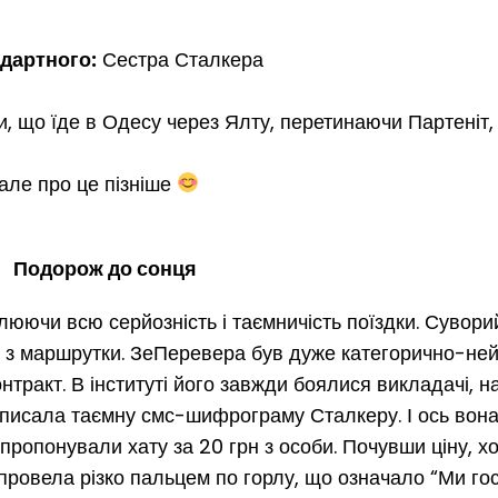
ндартного:
Сестра Сталкера
и, що їде в Одесу через Ялту, перетинаючи Партеніт,
але про це пізніше
Подорож до сонця
слюючи всю серйозність і таємничість поїздки. Сувор
з маршрутки. ЗеПеревера був дуже категорично-не
онтракт. В інституті його завжди боялися викладачі, н
 писала таємну смс-шифрограму Сталкеру. І ось вона
апропонували хату за 20 грн з особи. Почувши ціну, 
 провела різко пальцем по горлу, що означало “Ми го