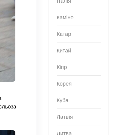
Італія
Каміно
Катар
Китай
Кіпр
Корея
а
Куба
сльоза
Латвія
Литва