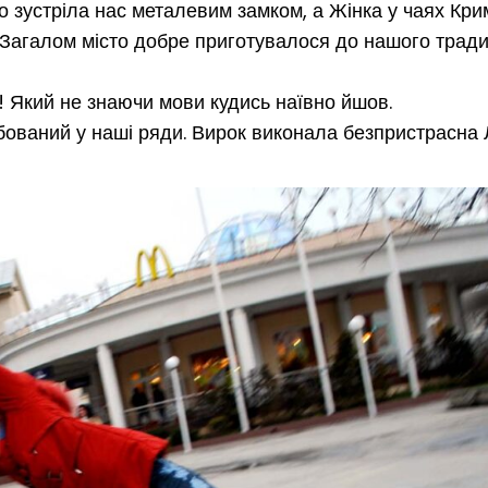
но зустріла нас металевим замком, а Жінка у чаях Кри
Загалом місто добре приготувалося до нашого тради
с! Який не знаючи мови кудись наївно йшов.
бований у наші ряди. Вирок виконала безпристрасна 