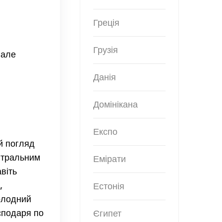
Греція
Грузія
 але
Данія
Домінікана
Експо
ий погляд
йтральним
Емірати
авіть
,
Естонія
холодний
сподаря по
Єгипет