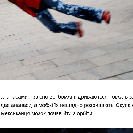
ананасами, і звісно всі бомжі підриваються і біжать з
дає ананаси, а мобжі їх нещадно розривають. Скупа 
 мексиканця мозок почав йти з орбіти.