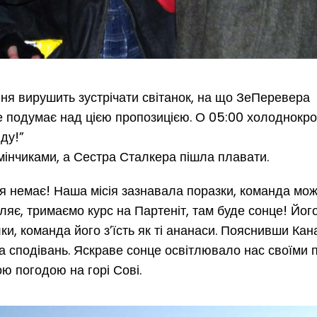
я вирушить зустрічати світанок, на що ЗеПеревера
ре подумає над цією пропозицією. О 05:00 холоднокр
ду!”
мінчиками, а Сестра Сталкера пішла плавати.
ця немає! Наша місія зазнавала поразки, команда мо
яє, тримаємо курс на Партеніт, там буде сонце! Йог
и, команда його з’їсть як ті ананаси. Пояснивши Ка
ста сподівань. Яскраве сонце освітлювало нас своїми
ю погодою на горі Сові.