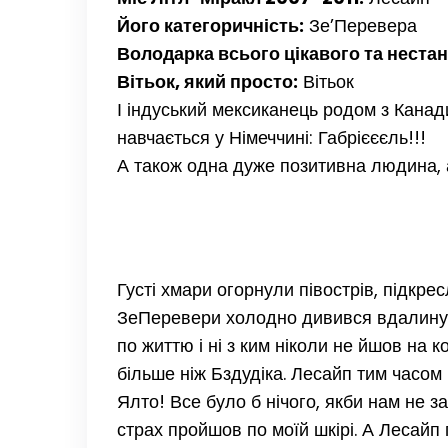
Його категоричність:
Зе’Перевера
Володарка всього цікавого та неста
Вітьок, який просто:
Вітьок
І індуський мексиканець родом з Канад
навчається у Німеччині: Габрієєєль!!!
А також одна дуже позитивна людина, 
Густі хмари огорнули півострів, підкре
ЗеПеревери холодно дивився вдалину 
по життю і ні з ким ніколи не йшов на к
більше ніж Бздудіка. Лесайп тим часом
Ялто! Все було б нічого, якби нам не з
страх пройшов по моїй шкірі. А Лесайп