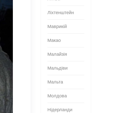
Ліхтенштейн
Маврикій
Макао
Малайзія
Мальдіви
Мальта
Молдова
Нідерланди