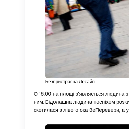
Безпристрасна Лесайп
О 16:00 на площі з’являється людина з 
ним. Бідолашна людина поспіхом розки
скотилася з лівого ока ЗеПеревери, а у