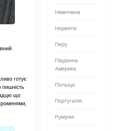
Німеччина
Норвегія
Перу
овний
Південна
Америка
жливо готує
Польща
о пишність
надцю що
Португалія
 променями,
Румунія