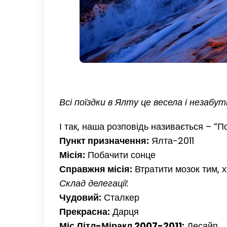
Всі поїздки в Ялту це весела і незабут
І так, наша розповідь називається – “
Пункт призначення:
Ялта-2011
Місія:
Побачити сонце
Справжня місія:
Втратити мозок тим, 
Склад делегації:
Чудовий:
Сталкер
Прекрасна:
Дарця
Міс Літл-Міракл 2007-2011:
Лесайп