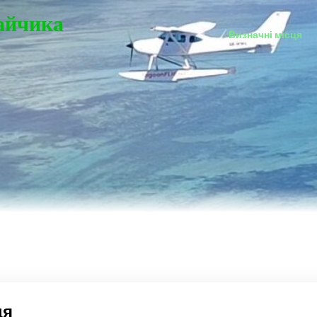
Зайчика
Визначні місця
ця