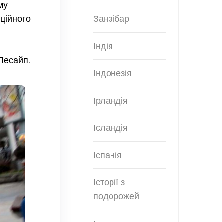
му
ційного
Занзібар
Індія
Лесайп.
Індонезія
Ірландія
Ісландія
Іспанія
Історії з
подорожей