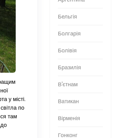
Бельгія
Болгарія
Болівія
Бразилія
кращим
В'єтнам
ної
а у місті.
Ватикан
 світла по
ися там
Вірменія
 до
Гонконг