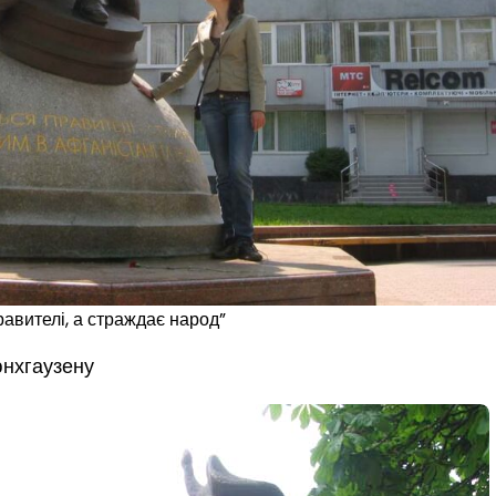
авителі, а страждає народ”
юнхгаузену