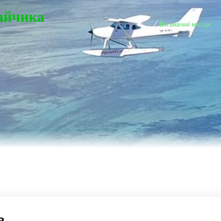
Зайчика
Визначні місця
ь