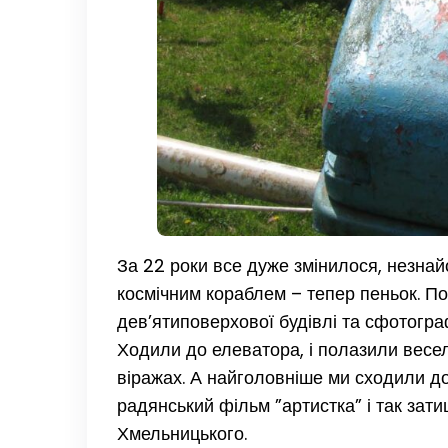
За 22 роки все дуже змінилося, незнай
космічним кораблем – тепер пеньок. П
дев’ятиповерхової будівлі та сфотограф
Ходили до елеватора, і полазили весели
віражах. А найголовніше ми сходили до 
радянський фільм ”артистка” і так зат
Хмельницького.