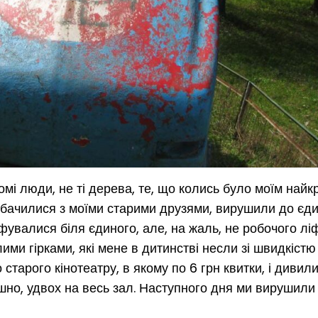
омі люди, не ті дерева, те, що колись було моїм най
обачилися з моїми старими друзями, вирушили до єди
увалися біля єдиного, але, на жаль, не робочого ліфт
ми гірками, які мене в дитинстві несли зі швидкістю
старого кінотеатру, в якому по 6 грн квитки, і дивил
ишно, удвох на весь зал. Наступного дня ми вирушили