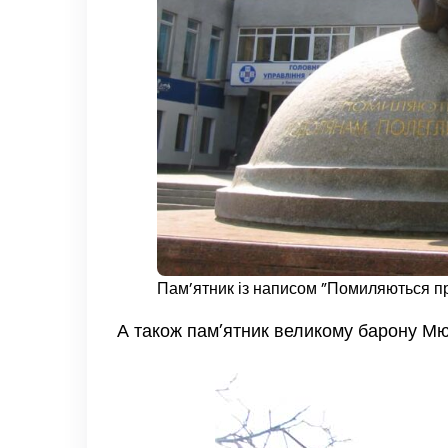
Пам’ятник із написом ”Помиляються пр
А також пам’ятник великому барону М