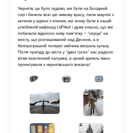
Чернігів, це було чудово, ми були на Болдиній
горі і бачили всю цю зимову красу, пили мартіні з
келихів у курені з ялинки, ми знову були в нашій
улюбленій кафешці LaFleur і дуже класно, що ми
побачили відносно нову пам’ятку – “серце” на
мосту, що розташований над Десною, а в
безпрограшній лотереї зайчика виграла кульку.
Після приїзду до міста у ”двох гусях” нас радісно
вітав екзотичний папужка, а орчий кремль явно
проектували з чернігівського вокзалу!