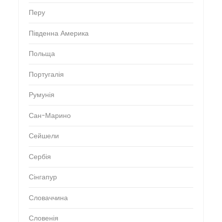
Перу
Південна Америка
Польща
Португалія
Румунія
Сан-Марино
Сейшели
Сербія
Сінгапур
Словаччина
Словенія