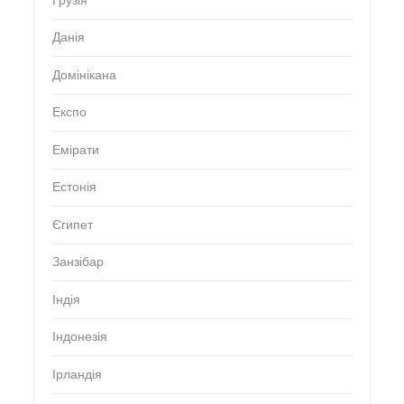
Грузія
Данія
Домінікана
Експо
Емірати
Естонія
Єгипет
Занзібар
Індія
Індонезія
Ірландія