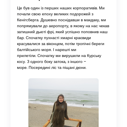
Це був один із перших наших корпоративів. Ми
почали свою епоху великих подорожей з
Кенігсберга. Душевно поснідавши в макдаку, ми
попрямували до аеропорту, в якому на нас чекав
затишний дьюті фрі, який успішно поповнив наш
бар. Спочатку пухнасті хмарні краєвиди
красувалися за віконцем, потім тропічні береги
балтійського моря. І нарешті ми
прилетіли. Спочатку ми вирушили на Курську
косу. З одного боку затока, з іншого –
море. Посередині ліс та піщані дюни.