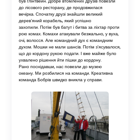
був глінтвейн. Добре втомлених друзів повезли
до лісового ресторану, де продовжилася
вечірка. Спочатку друзі знайшли великий
дерев’яний корабель, який успішно
захопили. Потім був батут і битва за ліхтар проти
рою комах. Комахи атакували безжально, у вуха,
очі, волосся. Але командний дух є командним
духом. Мошки не мали шансів. Потім з’ясувалося,
що до кордону рукою подати. І вже майже було
ухвалено рішення йти пішки до кордону.
Рано поснідавши, нас повезли до музею
океану. Ми розбилися на команди. Креативна
команда Бобрів швидко вникла у справи.