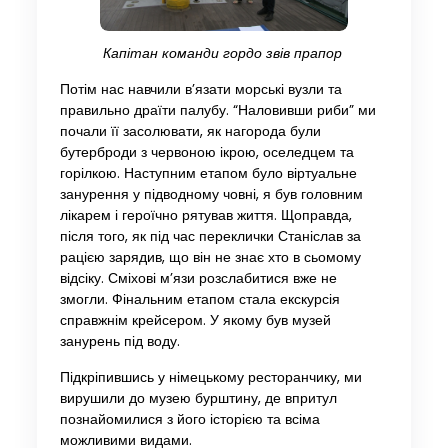
Капітан команди гордо звів прапор
Потім нас навчили в’язати морські вузли та
правильно драїти палубу. “Наловивши риби” ми
почали її засолювати, як нагорода були
бутерброди з червоною ікрою, оселедцем та
горілкою. Наступним етапом було віртуальне
занурення у підводному човні, я був головним
лікарем і героїчно рятував життя. Щоправда,
після того, як під час переклички Станіслав за
рацією зарядив, що він не знає хто в сьомому
відсіку. Сміхові м’язи розслабитися вже не
змогли. Фінальним етапом стала екскурсія
справжнім крейсером. У якому був музей
занурень під воду.
Підкріпившись у німецькому ресторанчику, ми
вирушили до музею бурштину, де впритул
познайомилися з його історією та всіма
можливими видами.