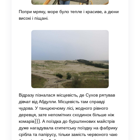
Попри мряку, море було тепле і красиве, а дюни
високі і піщані.
Відразу пізналася місцевість, де Сухов рятував
дівчат від Абдулли. Місцевість там справді
чудова. У танцюючому лісі, жодного рівного
деревця, зате непомітних сходинок більше ніж
комарів))). А поїздка до бурштинових майстрів
дуже нагадувала єгипетську поїздку на фабрику
срібла та папірусу, тільки замість червоного чаю