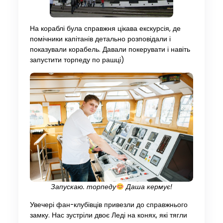
На кораблі була справжня цікава екскурсія, де
помічники капітанів детально розповідали і
показували корабель. Давали покерувати і навіть
запустити торпеду по рашці)
Запускаю. торпеду
Даша кермує!
Увечері фан-клубівців привезли до справжнього
замку. Нас зустріли двоє Леді на конях, які тягли