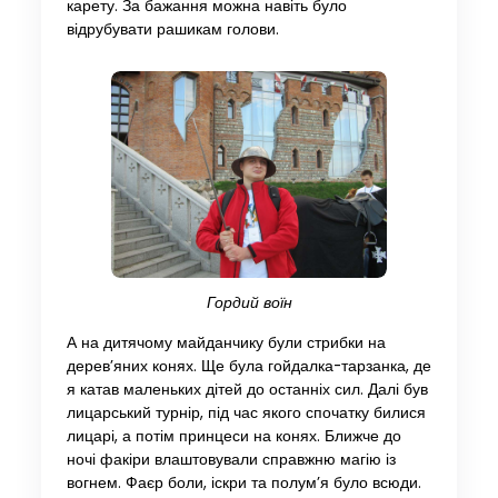
карету. За бажання можна навіть було
відрубувати рашикам голови.
Гордий воїн
А на дитячому майданчику були стрибки на
дерев’яних конях. Ще була гойдалка-тарзанка, де
я катав маленьких дітей до останніх сил. Далі був
лицарський турнір, під час якого спочатку билися
лицарі, а потім принцеси на конях. Ближче до
ночі факіри влаштовували справжню магію із
вогнем. Фаєр боли, іскри та полум’я було всюди.