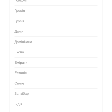
Гонконг
Греція
Грузія
Данія
Домінікана
Експо
Емірати
Естонія
Єгипет
Занзібар
Індія