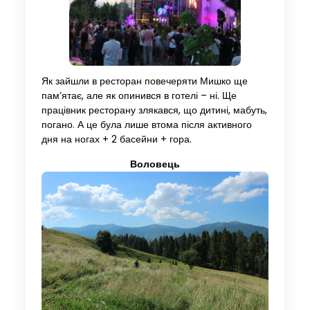
Як зайшли в ресторан повечеряти Мишко ще
пам’ятає, але як опинився в готелі – ні. Ще
працівник ресторану злякався, що дитині, мабуть,
погано. А це була лише втома після активного
дня на ногах + 2 басейни + гора.
Воловець