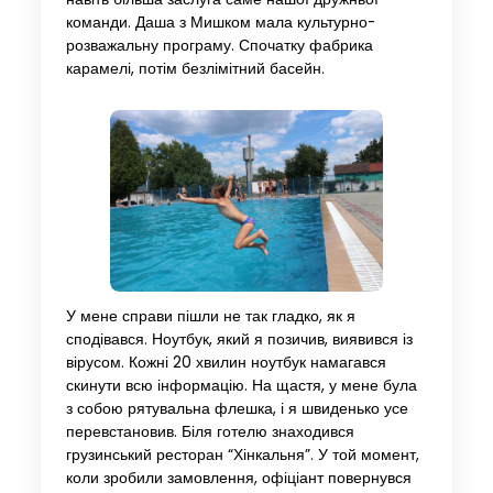
команди. Даша з Мишком мала культурно-
розважальну програму. Спочатку фабрика
карамелі, потім безлімітний басейн.
У мене справи пішли не так гладко, як я
сподівався. Ноутбук, який я позичив, виявився із
вірусом. Кожні 20 хвилин ноутбук намагався
скинути всю інформацію. На щастя, у мене була
з собою рятувальна флешка, і я швиденько усе
перевстановив. Біля готелю знаходився
грузинський ресторан “Хінкальня”. У той момент,
коли зробили замовлення, офіціант повернувся