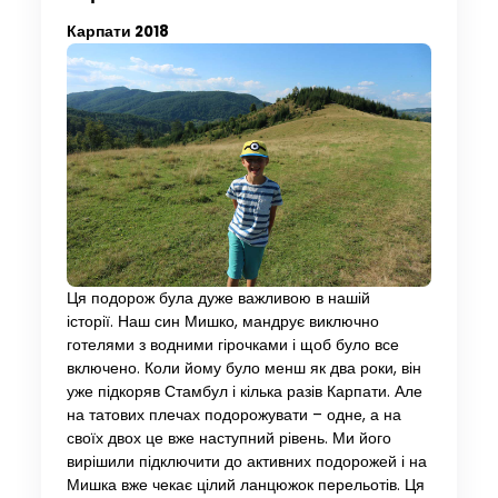
Карпати 2018
Ця подорож була дуже важливою в нашій
історії. Наш син Мишко, мандрує виключно
готелями з водними гірочками і щоб було все
включено. Коли йому було менш як два роки, він
уже підкоряв Стамбул і кілька разів Карпати. Але
на татових плечах подорожувати – одне, а на
своїх двох це вже наступний рівень. Ми його
вирішили підключити до активних подорожей і на
Мишка вже чекає цілий ланцюжок перельотів. Ця