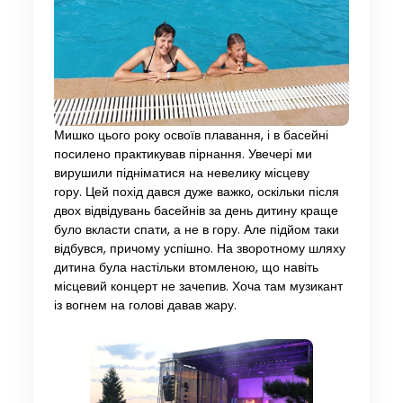
Мишко цього року освоїв плавання, і в басейні
посилено практикував пірнання. Увечері ми
вирушили підніматися на невелику місцеву
гору. Цей похід дався дуже важко, оскільки після
двох відвідувань басейнів за день дитину краще
було вкласти спати, а не в гору. Але підйом таки
відбувся, причому успішно. На зворотному шляху
дитина була настільки втомленою, що навіть
місцевий концерт не зачепив. Хоча там музикант
із вогнем на голові давав жару.