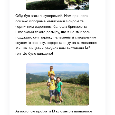
Обід був взагалі суперський. Нам принесли
близько кілограма налисників з сиром та
чорничним варенням, банош з бринзою та
шкварками такого розміру, що я не зміг весь
подужати, суп, тарілку пельменів зі спеціальним
соусом із часнику, перцю та оцту на замовлення
Мишка. Кінцевий рахунок нам виставили 145
грн. Це було шикарно!
Автостопом проїхати 13 кілометрів виявилося