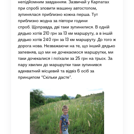
непідйомним завданням. Зазвичай у Карпатах
при спробі зловити машину автостопом,
зупинялася приблизно кожна перша. Тут
приблизно жодна за півтори години
спроб. Щоправда, дві таки зупинилися. В одній
дядько хотів 210 грн за 13 км маршруту, а в іншій
дядько хотів 240 грн за 13 км маршруту. До того ж
дорога нова. Незважаючи на те, що інший дядько
запевняв, що ми не дочекаємося маршрутки, ми
таки дочекалися і поїхали за 25 грн на трьох. За
пару хвилин до маршрутки таки зупинився
адекватний місцевий та відвіз 6 осіб за
принципом “Скільки дасте”.