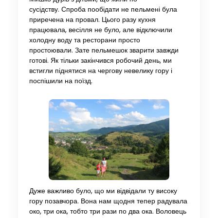
сусідству. Спроба пообідати не пельмені була
приречена на провал. Цього разу кухня
працювала, весілля не було, але відключили
холодну воду та ресторани просто
простоювали. Зате пельмешок зварити завжди
готові. Як тільки закінчився робочий день, ми
встигли піднятися на чергову невелику гору і
поспішили на поїзд.
Дуже важливо було, що ми відвідали ту високу
гору позавчора. Вона нам щодня тепер радувала
око, три ока, тобто три рази по два ока. Воловець