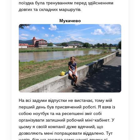
поїздка була тренуванням перед здійсненням
довгих та складних маршрутів.
Мукачево
На всі задуми відпустки не вистачає, тому мій
перший день був присвячений роботі. Я взяв із
собою ноутбук та на ресепшені зміг собі
організувати затишний робочий міні-кабінет. У
цьому я своїй компанії дуже вдячний, що
дозволяють мені попрацювати віддалено. Тут
навіть більша заслуга саме нашої дружньої