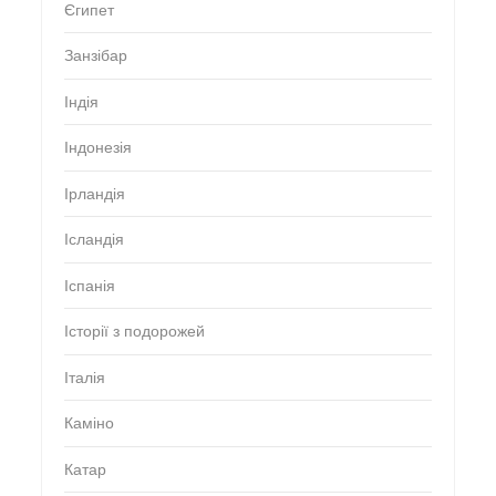
Єгипет
Занзібар
Індія
Індонезія
Ірландія
Ісландія
Іспанія
Історії з подорожей
Італія
Каміно
Катар