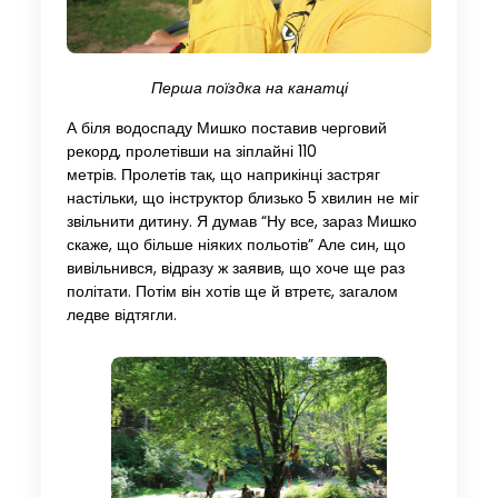
Перша поїздка на канатці
А біля водоспаду Мишко поставив черговий
рекорд, пролетівши на зіплайні 110
метрів. Пролетів так, що наприкінці застряг
настільки, що інструктор близько 5 хвилин не міг
звільнити дитину. Я думав “Ну все, зараз Мишко
скаже, що більше ніяких польотів” Але син, що
вивільнився, відразу ж заявив, що хоче ще раз
політати. Потім він хотів ще й втретє, загалом
ледве відтягли.