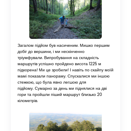
Загалом підйом був насиченим. Мишко першим
добіг до вершини, і ми нескінченно
тріумфували. Випробування на складність
маршрутів успішно пройдено висота 1225 м
підкорена! Ми це зробили! І навіть по скайпу моїй
мамі показали панораму. Спускалися ми іншою
стежкою, що була явно легшою для
підйому. Сумарно за день ми піднялися на дві
гори та пройшли піший маршрут близько 20
кілометрів.