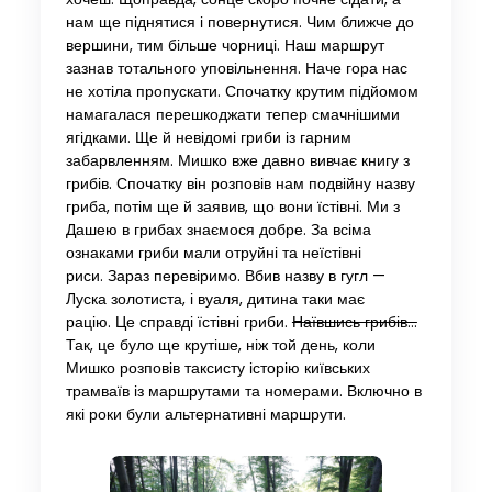
нам ще піднятися і повернутися. Чим ближче до
вершини, тим більше чорниці. Наш маршрут
зазнав тотального уповільнення. Наче гора нас
не хотіла пропускати. Спочатку крутим підйомом
намагалася перешкоджати тепер смачнішими
ягідками. Ще й невідомі гриби із гарним
забарвленням. Мишко вже давно вивчає книгу з
грибів. Спочатку він розповів нам подвійну назву
гриба, потім ще й заявив, що вони їстівні. Ми з
Дашею в грибах знаємося добре. За всіма
ознаками гриби мали отруйні та неїстівні
риси. Зараз перевіримо. Вбив назву в гугл —
Луска золотиста, і вуаля, дитина таки має
рацію. Це справді їстівні гриби.
Наївшись грибів…
Так, це було ще крутіше, ніж той день, коли
Мишко розповів таксисту історію київських
трамваїв із маршрутами та номерами. Включно в
які роки були альтернативні маршрути.