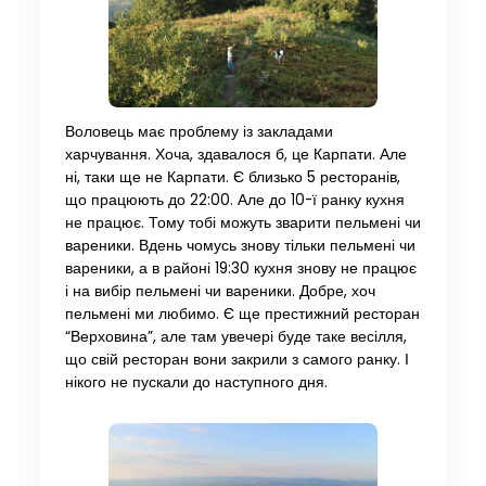
Воловець має проблему із закладами
харчування. Хоча, здавалося б, це Карпати. Але
ні, таки ще не Карпати. Є близько 5 ресторанів,
що працюють до 22:00. Але до 10-ї ранку кухня
не працює. Тому тобі можуть зварити пельмені чи
вареники. Вдень чомусь знову тільки пельмені чи
вареники, а в районі 19:30 кухня знову не працює
і на вибір пельмені чи вареники. Добре, хоч
пельмені ми любимо. Є ще престижний ресторан
“Верховина”, але там увечері буде таке весілля,
що свій ресторан вони закрили з самого ранку. І
нікого не пускали до наступного дня.