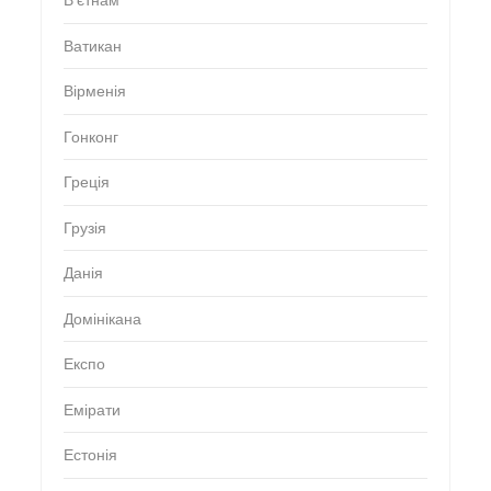
В'єтнам
Ватикан
Вірменія
Гонконг
Греція
Грузія
Данія
Домінікана
Експо
Емірати
Естонія