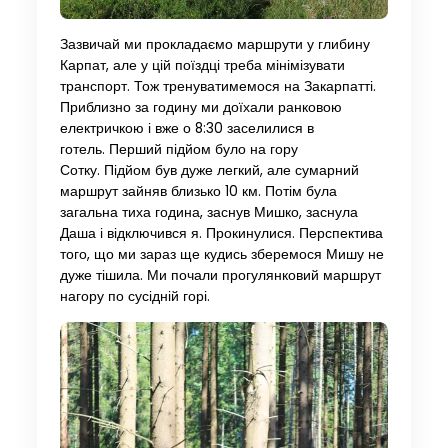
Зазвичай ми прокладаємо маршрути у глибину
Карпат, але у цій поїздці треба мінімізувати
транспорт. Тож тренуватимемося на Закарпатті.
Приблизно за годину ми доїхали ранковою
електричкою і вже о 8:30 заселилися в
готель. Перший підйом було на гору
Сотку. Підйом був дуже легкий, але сумарний
маршрут зайняв близько 10 км. Потім була
загальна тиха година, заснув Мишко, заснула
Даша і відключився я. Прокинулися. Перспектива
того, що ми зараз ще кудись зберемося Мишу не
дуже тішила. Ми почали прогулянковий маршрут
нагору по сусідній горі.