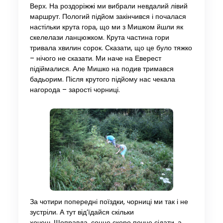
Верх. На роздоріжжі ми вибрали невдалий лівий
маршрут. Пологий підйом закінчився і почалася
настільки крута гора, що ми з Мишком йшли як
скелелази ланцюжком. Крута частина гори
тривала хвилин сорок. Сказати, що це було тяжко
– нічого не сказати. Ми наче на Еверест
підіймалися. Але Мишко на подив тримався
бадьорим. Після крутого підйому нас чекала
нагорода – зарості чорниці.
За чотири попередні поїздки, чорниці ми так і не
зустріли. А тут від’їдайся скільки
хочеш. Щоправда, сонце скоро почне сідати, а