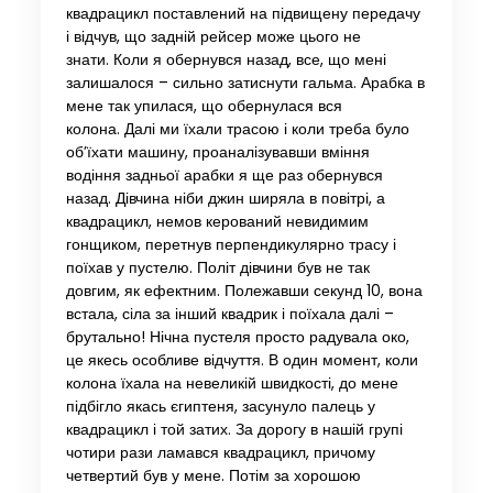
квадрацикл поставлений на підвищену передачу
і відчув, що задній рейсер може цього не
знати. Коли я обернувся назад, все, що мені
залишалося – сильно затиснути гальма. Арабка в
мене так упилася, що обернулася вся
колона. Далі ми їхали трасою і коли треба було
об’їхати машину, проаналізувавши вміння
водіння задньої арабки я ще раз обернувся
назад. Дівчина ніби джин ширяла в повітрі, а
квадрацикл, немов керований невидимим
гонщиком, перетнув перпендикулярно трасу і
поїхав у пустелю. Політ дівчини був не так
довгим, як ефектним. Полежавши секунд 10, вона
встала, сіла за інший квадрик і поїхала далі –
брутально! Нічна пустеля просто радувала око,
це якесь особливе відчуття. В один момент, коли
колона їхала на невеликій швидкості, до мене
підбігло якась єгиптеня, засунуло палець у
квадрацикл і той затих. За дорогу в нашій групі
чотири рази ламався квадрацикл, причому
четвертий був у мене. Потім за хорошою