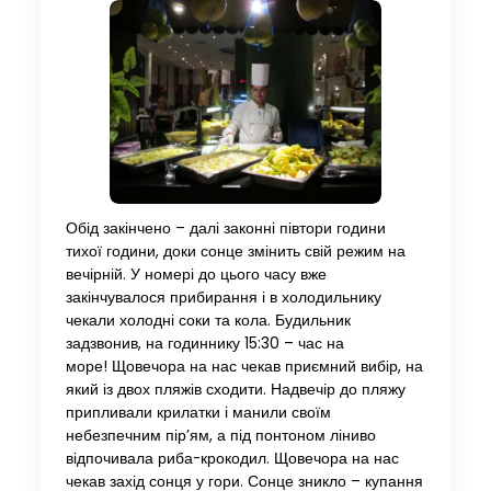
Обід закінчено – далі законні півтори години
тихої години, доки сонце змінить свій режим на
вечірній. У номері до цього часу вже
закінчувалося прибирання і в холодильнику
чекали холодні соки та кола. Будильник
задзвонив, на годиннику 15:30 – час на
море! Щовечора на нас чекав приємний вибір, на
який із двох пляжів сходити. Надвечір до пляжу
припливали крилатки і манили своїм
небезпечним пір’ям, а під понтоном ліниво
відпочивала риба-крокодил. Щовечора на нас
чекав захід сонця у гори. Сонце зникло – купання