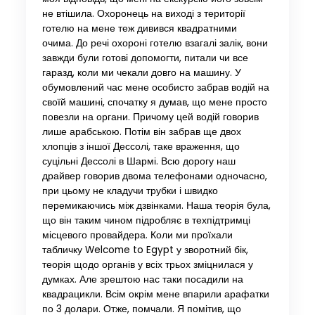
не втішила. Охоронець на виході з території
готелю на мене теж дивився квадратними
очима. До речі охороні готелю взагалі залік, вони
завжди були готові допомогти, питали чи все
гаразд, коли ми чекали довго на машину. У
обумовлений час мене особисто забрав водій на
своїй машині, спочатку я думав, що мене просто
повезли на органи. Причому цей водій говорив
лише арабською. Потім він забрав ще двох
хлопців з іншої Дессолі, таке враження, що
суцільні Дессолі в Шармі. Всю дорогу наш
драйвер говорив двома телефонами одночасно,
при цьому не кладучи трубки і швидко
перемикаючись між дзвінками. Наша теорія була,
що він таким чином підробляє в техпідтримці
місцевого провайдера. Коли ми проїхали
табличку Welcome to Egypt у зворотний бік,
теорія щодо органів у всіх трьох зміцнилася у
думках. Але зрештою нас таки посадили на
квадрацикли. Всім окрім мене впарили арафатки
по 3 долари. Отже, помчали. Я помітив, що