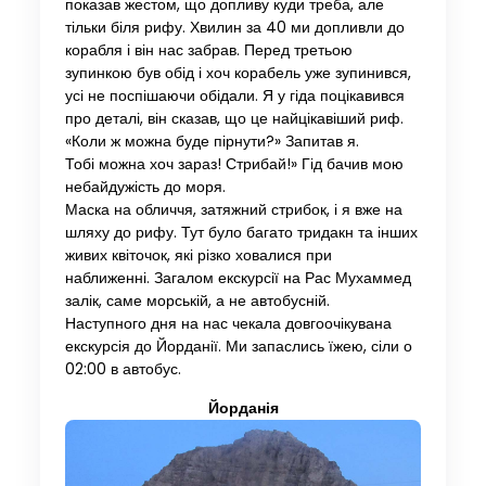
показав жестом, що допливу куди треба, але
тільки біля рифу. Хвилин за 40 ми допливли до
корабля і він нас забрав. Перед третьою
зупинкою був обід і хоч корабель уже зупинився,
усі не поспішаючи обідали. Я у гіда поцікавився
про деталі, він сказав, що це найцікавіший риф.
«Коли ж можна буде пірнути?» Запитав я.
Тобі можна хоч зараз! Стрибай!» Гід бачив мою
небайдужість до моря.
Маска на обличчя, затяжний стрибок, і я вже на
шляху до рифу. Тут було багато тридакн та інших
живих квіточок, які різко ховалися при
наближенні. Загалом екскурсії на Рас Мухаммед
залік, саме морській, а не автобусній.
Наступного дня на нас чекала довгоочікувана
екскурсія до Йорданії. Ми запаслись їжею, сіли о
02:00 в автобус.
Йорданія