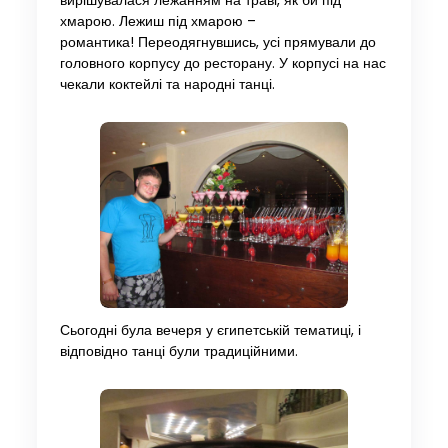
вирішувалася лежанням на траві, як би під
хмарою. Лежиш під хмарою –
романтика! Переодягнувшись, усі прямували до
головного корпусу до ресторану. У корпусі на нас
чекали коктейлі та народні танці.
Сьогодні була вечеря у єгипетській тематиці, і
відповідно танці були традиційними.