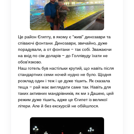
Це район Єгипту, в якому є “живі” динозаври та
співаючі фонтани. Динозаври, звичайно, дуже
порадували, а от фонтани – так собі. Зважаючи
на вхід по сім доларів – до Голлівуду їхати не
обов’язково.
Наш готель був настільки крутий, що навіть після
стандартних семи ночей нудно не було. Щодня
розклад один і теж і це дуже тішить. Як сказала
теща – рай має виглядати саме так. Навіть для
таких активних мандрівників, як ми з Дашею, цей
режим дуже тішить, адже це Єгипет із великої
літери. Але й без екскурсій не обійшлося.