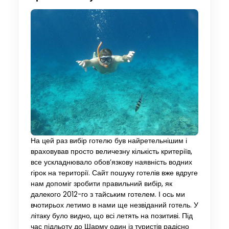
На цей раз вибір готелю був найретельнішим і
враховував просто величезну кількість критеріїв,
все ускладнювало обов’язкову наявність водних
гірок на території. Сайт пошуку готелів вже вдруге
нам допоміг зробити правильний вибір, як
далекого 2012-го з тайським готелем. І ось ми
вчотирьох летимо в нами ще незвіданий готель. У
літаку було видно, що всі летять на позитиві. Під
час підльоту до Шарму один із туристів радісно