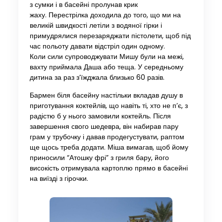
з сумки і в басейні пролунав крик
жаху. Перестрілка доходила до того, що ми на
великій швидкості летіли з водяної гірки і
примудрялися перезаряджати пістолети, щоб під
час польоту давати відстріл один одному.
Коли сили супроводжувати Мишу були на межі,
вахту приймала Даша або теща. У середньому
дитина за раз з’їжджала близько 60 разів.
Бармен біля басейну настільки вкладав душу в
приготування коктейлів, що навіть ті, хто не п’є, з
радістю б у нього замовили коктейль. Після
завершення свого шедевра, він набирав пару
грам у трубочку і давав продегустувати, раптом
ще щось треба додати. Міша вимагав, щоб йому
приносили “Атошку фрі” з гриля бару, його
високість отримувала картоплю прямо в басейні
на виїзді з гірочки.