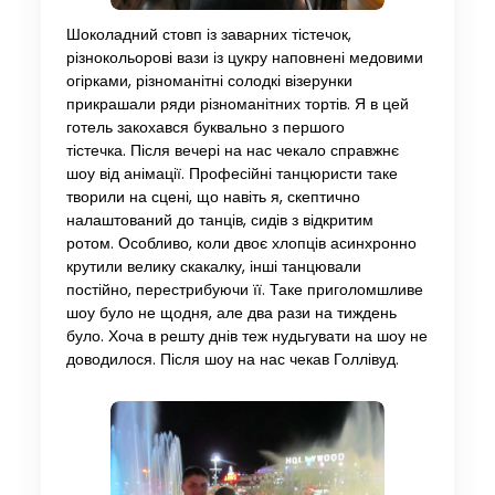
Шоколадний стовп із заварних тістечок,
різнокольорові вази із цукру наповнені медовими
огірками, різноманітні солодкі візерунки
прикрашали ряди різноманітних тортів. Я в цей
готель закохався буквально з першого
тістечка. Після вечері на нас чекало справжнє
шоу від анімації. Професійні танцюристи таке
творили на сцені, що навіть я, скептично
налаштований до танців, сидів з відкритим
ротом. Особливо, коли двоє хлопців асинхронно
крутили велику скакалку, інші танцювали
постійно, перестрибуючи її. Таке приголомшливе
шоу було не щодня, але два рази на тиждень
було. Хоча в решту днів теж нудьгувати на шоу не
доводилося. Після шоу на нас чекав Голлівуд.