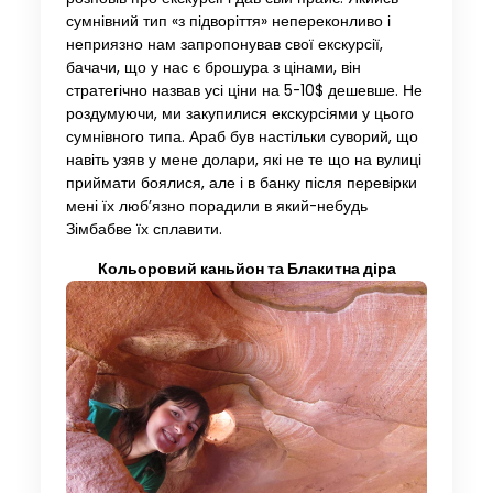
сумнівний тип «з підворіття» непереконливо і
неприязно нам запропонував свої екскурсії,
бачачи, що у нас є брошура з цінами, він
стратегічно назвав усі ціни на 5-10$ дешевше. Не
роздумуючи, ми закупилися екскурсіями у цього
сумнівного типа. Араб був настільки суворий, що
навіть узяв у мене долари, які не те що на вулиці
приймати боялися, але і в банку після перевірки
мені їх люб’язно порадили в який-небудь
Зімбабве їх сплавити.
Кольоровий каньйон та Блакитна діра