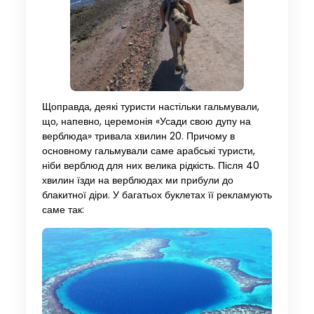
Щоправда, деякі туристи настільки гальмували,
що, напевно, церемонія «Усади свою дупу на
верблюда» тривала хвилин 20. Причому в
основному гальмували саме арабські туристи,
ніби верблюд для них велика рідкість. Після 40
хвилин їзди на верблюдах ми прибули до
блакитної діри. У багатьох буклетах її рекламують
саме так: