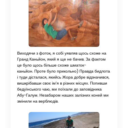
Виходячи з фоток, я собі уявляв щось схоже на
Гранд Каньйон, який я ще не бачив. За фактом
це було щось більше схоже шматок-
каньйон. Проте було прикольно) Правда бидлота
і туди дісталася, якийсь Жора добре відзначився,
вишкрібавши своє ім’я в різних місцях. Попивши
бедуїнського чаю, ми поїхали до заповідника
Абу-Галум. Незабаром наших залізних коней ми
змінили на верблюдів.