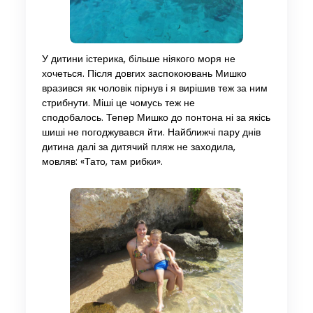
У дитини істерика, більше ніякого моря не
хочеться. Після довгих заспокоювань Мишко
вразився як чоловік пірнув і я вирішив теж за ним
стрибнути. Міші це чомусь теж не
сподобалось. Тепер Мишко до понтона ні за якісь
шиші не погоджувався йти. Найближчі пару днів
дитина далі за дитячий пляж не заходила,
мовляв: «Тато, там рибки».