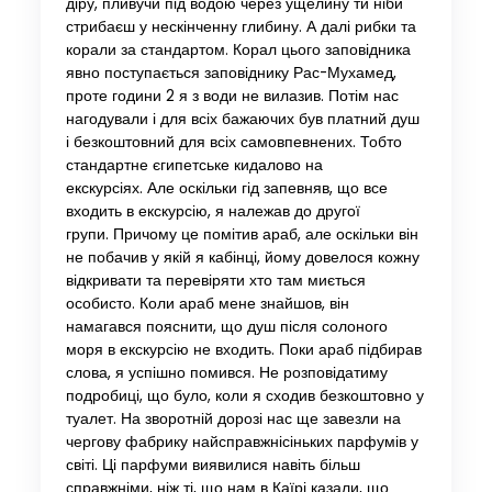
діру, пливучи під водою через ущелину ти ніби
стрибаєш у нескінченну глибину. А далі рибки та
корали за стандартом. Корал цього заповідника
явно поступається заповіднику Рас-Мухамед,
проте години 2 я з води не вилазив. Потім нас
нагодували і для всіх бажаючих був платний душ
і безкоштовний для всіх самовпевнених. Тобто
стандартне єгипетське кидалово на
екскурсіях. Але оскільки гід запевняв, що все
входить в екскурсію, я належав до другої
групи. Причому це помітив араб, але оскільки він
не побачив у якій я кабінці, йому довелося кожну
відкривати та перевіряти хто там миється
особисто. Коли араб мене знайшов, він
намагався пояснити, що душ після солоного
моря в екскурсію не входить. Поки араб підбирав
слова, я успішно помився. Не розповідатиму
подробиці, що було, коли я сходив безкоштовно у
туалет. На зворотній дорозі нас ще завезли на
чергову фабрику найсправжнісіньких парфумів у
світі. Ці парфуми виявилися навіть більш
справжніми, ніж ті, що нам в Каїрі казали, що