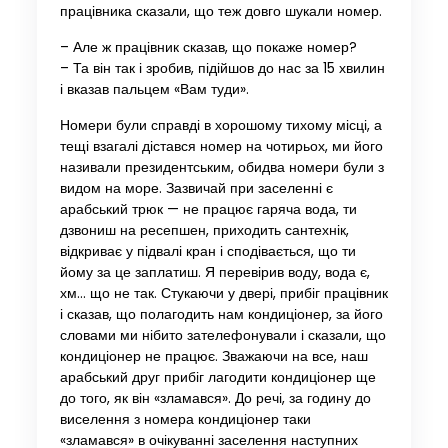
працівника сказали, що теж довго шукали номер.
– Але ж працівник сказав, що покаже номер?
– Та він так і зробив, підійшов до нас за 15 хвилин
і вказав пальцем «Вам туди».
Номери були справді в хорошому тихому місці, а
тещі взагалі дістався номер на чотирьох, ми його
називали президентським, обидва номери були з
видом на море. Зазвичай при заселенні є
арабський трюк — не працює гаряча вода, ти
дзвониш на ресепшен, приходить сантехнік,
відкриває у підвалі кран і сподівається, що ти
йому за це заплатиш. Я перевірив воду, вода є,
хм… що не так. Стукаючи у двері, прибіг працівник
і сказав, що полагодить нам кондиціонер, за його
словами ми нібито зателефонували і сказали, що
кондиціонер не працює. Зважаючи на все, наш
арабський друг прибіг лагодити кондиціонер ще
до того, як він «зламався». До речі, за годину до
виселення з номера кондиціонер таки
«зламався» в очікуванні заселення наступних