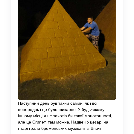
Наступний день був такий самий, як і всі
попередні, і це було шикарно. У будь-якому
іншому місці я не захотів би такої монотонності,
але це Єгипет, там можна. Надвечір цезарі на
гітарі грали бременських музикантів. Вночі