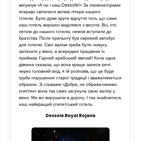
вигукнув «А он і наш Dessole!» За ілюмінаторами
яскраво світилися великі літери нашого
готелю. Було дуже круте відчуття того, що саме
наш готель виразно виділявся з висоти. Всі, хто
летіли до нашого готелю, немов вступили до
братства. Після прильоту був окремий автобус
для готелю. Свої валізи треба було чомусь
запихати у вікно, а всередині працівник їх
приймав. Гарний арабський звичай! Коли одна
дівчина сказала, що вона краще занесе речі
через головний вхід, я їй розповів, що це буде
грубе порушення старої традиції і вважатиметься
образою. Зі словами «Добре, не ображатимемо
єгиптян» вона так само засунула свою валізу у
вікно. Ми всі вирушили в дорогу. І так знайомтеся,
наш найкращий єгипетський готель.
Dessole Royal Rojana