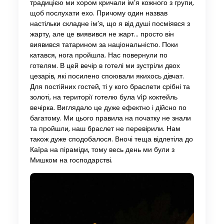
традицією ми хором кричали ім’я кожного з групи,
щоб послухати ехо. Причому один назвав
настільки складне ім’я, що я від душі посміявся з
жарту, але це виявився не жарт… просто він
виявився татарином за національністю. Поки
катався, нога пройшла. Нас повернули по
готелям. В цей вечір в готелі ми зустріли двох
цезарів, які посилено споювали якихось дівчат.
Для постійних гостей, ті у кого браслети срібні та
золоті, на території готелю була vip коктейль
вечірка. Виглядало це дуже ефектно і дійсно по
багатому. Ми цього правила на початку не знали
та пройшли, наш браслет не перевірили. Нам
також дуже сподобалося. Вночі теща відлетіла до
Каїра на піраміди, тому весь день ми були з
Мишком на господарстві.