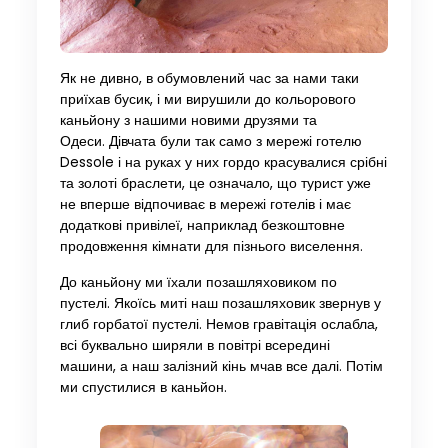
Як не дивно, в обумовлений час за нами таки
приїхав бусик, і ми вирушили до кольорового
каньйону з нашими новими друзями та
Одеси. Дівчата були так само з мережі готелю
Dessole і на руках у них гордо красувалися срібні
та золоті браслети, це означало, що турист уже
не вперше відпочиває в мережі готелів і має
додаткові привілеї, наприклад безкоштовне
продовження кімнати для пізнього виселення.
До каньйону ми їхали позашляховиком по
пустелі. Якоїсь миті наш позашляховик звернув у
глиб горбатої пустелі. Немов гравітація ослабла,
всі буквально ширяли в повітрі всередині
машини, а наш залізний кінь мчав все далі. Потім
ми спустилися в каньйон.