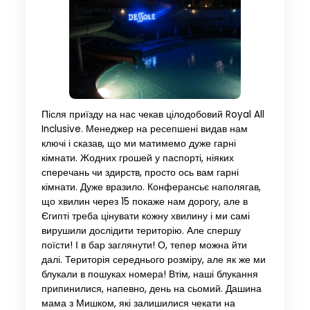
Після приїзду на нас чекав цілодобовий Royal All
Inclusive. Менеджер на ресепшені видав нам
ключі і сказав, що ми матимемо дуже гарні
кімнати. Жодних грошей у паспорті, ніяких
сперечань чи здирств, просто ось вам гарні
кімнати. Дуже вразило. Конферансьє наполягав,
що хвилин через 15 покаже нам дорогу, але в
Єгипті треба цінувати кожну хвилину і ми самі
вирушили дослідити територію. Але спершу
поїсти! І в бар заглянути! О, тепер можна йти
далі. Територія середнього розміру, але як же ми
блукали в пошуках номера! Втім, наші блукання
припинилися, напевно, день на сьомий. Дашина
мама з Мишком, які залишилися чекати на