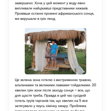
завершено. Хоча у цей момент у воду явно
випливали найцікавіші представники хижаків.
Провівши останні промені африканського сонця,
ми вирушали в грін ленд.
Це зелена зона готелю з вистриженою травою,
альтанками та великими лавками-гойдалками. 20
хвилин грін зони після заходу сонця – все, що
для щастя треба. Правда в цей час сусідній
готель труїв тарганів так, що хвилин на 5 все
затягувало у якусь хімічну хмару. Проблема