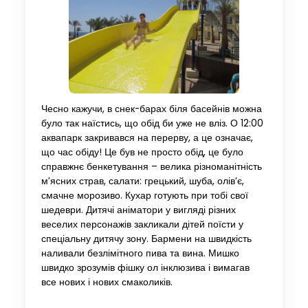
Чесно кажучи, в снек-барах біля басейнів можна
було так наїстись, що обід би уже не вліз. О 12:00
аквапарк закривався на перерву, а це означає,
що час обіду! Це був не просто обід, це було
справжнє бенкетування – велика різноманітність
м’ясних страв, салати: грецький, шуба, олів’є,
смачне морозиво. Кухар готують при тобі свої
шедеври. Дитячі аніматори у вигляді різних
веселих персонажів закликали дітей поїсти у
спеціальну дитячу зону. Бармени на швидкість
наливали безлімітного пива та вина. Мишко
швидко зрозумів фішку ол інклюзива і вимагав
все нових і нових смаколиків.