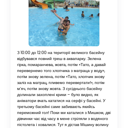
З 10:00 до 12:00 на території великого басейну
відбувався повний треш в аквапарку. Зелена
гірка, помаранчева, жовта, потім «Тато, а давай
перевернемо того хлопчика з матраца у воду»,
потім знову зелена, потім «Тато, хлопчик знову
заліз на матрац, пливемо перевертати!», потім
м’яч, потім знову жовта. З сусіднього басейну
долинали захоплені крики – було видно, як
аніматори вчать кататися на серфі у басейні. У
третьому басейні саме забивають якийсь
переможний гол! Поки ми каталися з Мишком, дві
дівчинки час від часу в мене стріляли з водяного
пістолета і ховалися. Тут я дістав Мішину волину