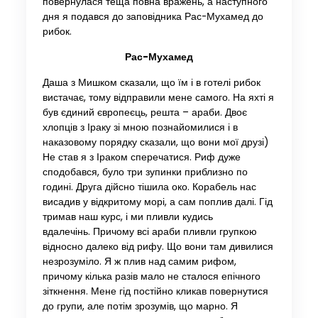
повернулася теща повна вражень, а наступного
дня я подався до заповідника Рас-Мухамед до
рибок.
Рас-Мухамед
Даша з Мишком сказали, що їм і в готелі рибок
вистачає, тому відправили мене самого. На яхті я
був єдиний європеєць, решта – араби. Двоє
хлопців з Іраку зі мною познайомилися і в
наказовому порядку сказали, що вони мої друзі)
Не став я з Іраком сперечатися. Риф дуже
сподобався, було три зупинки приблизно по
годині. Друга дійсно тішила око. Корабель нас
висадив у відкритому морі, а сам поплив далі. Гід
тримав наш курс, і ми пливли кудись
вдалечінь. Причому всі араби пливли групкою
відносно далеко від рифу. Що вони там дивилися
незрозуміло. Я ж плив над самим рифом,
причому кілька разів мало не сталося епічного
зіткнення. Мене гід постійно кликав повернутися
до групи, але потім зрозумів, що марно. Я