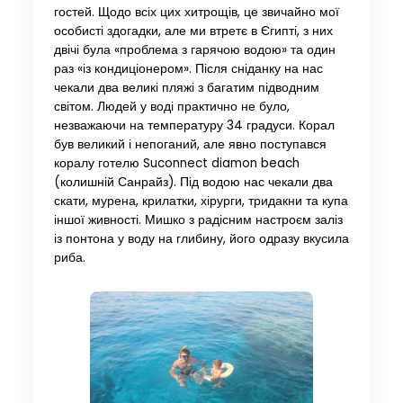
гостей. Щодо всіх цих хитрощів, це звичайно мої
особисті здогадки, але ми втретє в Єгипті, з них
двічі була «проблема з гарячою водою» та один
раз «із кондиціонером». Після сніданку на нас
чекали два великі пляжі з багатим підводним
світом. Людей у ​​воді практично не було,
незважаючи на температуру 34 градуси. Корал
був великий і непоганий, але явно поступався
коралу готелю Suconnect diamon beach
(колишній Санрайз). Під водою нас чекали два
скати, мурена, крилатки, хірурги, тридакни та купа
іншої живності. Мишко з радісним настроєм заліз
із понтона у воду на глибину, його одразу вкусила
риба.