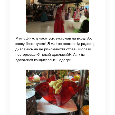
Міні-сфінкс із чаєм усіх зустрічав на вході. Ах,
знову бенкетуємо! Я майже плакав від радості,
дивлячись на це різноманіття страв і щоразу
повторював «Я такий щасливий!». А як їм
вдавалися кондитерські шедеври!