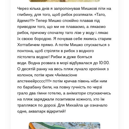
Через кілька днів я запропонував Мишкові піти на
глибину, для того, щоб рибок розлякати. «Тато,
йдемо!!!» Тепер Мишко спокійно плавав під
приводом того, що ми не плаваємо, а лякаємо
рибок, причому спочатку тато лізе у воду і лякає
їх своєю бородою. Я почував себе якимсь старим
Хоттабичем прямо. А потім Мишко спускається з
понтона, щоб стріляти в рибок з водного
пістолета водою! Рибки ж дуже бояться
води. Водна розвага в морі відбувалася до 10:00.
О десятій ранку на весь пляж лунало хропіння з
колонок, потім крик «Анімасіоне
апстееейрсссс!!!!» потім кричав півень ніби ним
по барабану били, на повну гучність по черзі
грало два гімни готелю, а аніматори спускаючись
на пляж заряджали позитивом кожного, хто їм
траплявся по дорозі. Для Михайла це означало
одне, аквапарк відкритий!