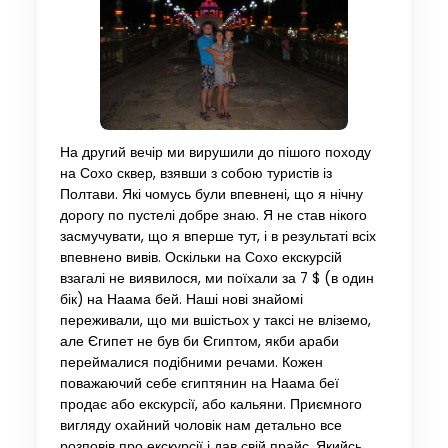
На другий вечір ми вирушили до пішого походу
на Сохо сквер, взявши з собою туристів із
Полтави. Які чомусь були впевнені, що я нічну
дорогу по пустелі добре знаю. Я не став нікого
засмучувати, що я вперше тут, і в результаті всіх
впевнено вивів. Оскільки на Сохо екскурсій
взагалі не виявилося, ми поїхали за 7 $ (в один
бік) на Наама бей. Наші нові знайомі
переживали, що ми вшістьох у таксі не вліземо,
але Єгипет не був би Єгиптом, якби араби
переймалися подібними речами. Кожен
поважаючий себе єгиптянин на Наама беї
продає або екскурсії, або кальяни. Приємного
вигляду охайний чоловік нам детально все
розповів про екскурсії і дав свій прайс. Якийсь