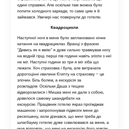
єдині справжні. Але оскільки там можна було
попити холодного каркаде, то саме цим я й
займався. Увечері нас повернули до готелю.
Квадроцикли
Наступної ночі в мене було заплановано нічне
катання на квадрациклах. Вранці з фразою
“Дивись як я вмію” я дуже сильно травмував ногу
на водній гірці, перші пів години навіть злізти з неї
не міг. Наступні години зо три я міг хіба що
лежати. Хоч страховка і була, але витрачати
дорогоцінні хвилини Єгипту на страховку – це
злочин. Біль болем, а екскурсія за
розкладом. Оскільки Даша з тещею
відморозилися і Мишка мені не дали з собою,
довелося самому шкандибати на
екскурсію. Працівник готелю якраз проїжджав
машиною і запропонував підвезти мене до
ресепшену, коли дізнався, що мені треба до
шлагбауму готелю дуже схвилювався за мене, а
моя відповідь, що мені на екскурсію його зовсім