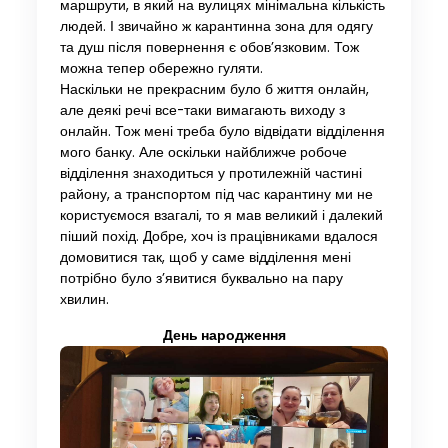
маршрути, в який на вулицях мінімальна кількість
людей. І звичайно ж карантинна зона для одягу
та душ після повернення є обов’язковим. Тож
можна тепер обережно гуляти.
Наскільки не прекрасним було б життя онлайн,
але деякі речі все-таки вимагають виходу з
онлайн. Тож мені треба було відвідати відділення
мого банку. Але оскільки найближче робоче
відділення знаходиться у протилежній частині
району, а транспортом під час карантину ми не
користуємося взагалі, то я мав великий і далекий
піший похід. Добре, хоч із працівниками вдалося
домовитися так, щоб у саме відділення мені
потрібно було з’явитися буквально на пару
хвилин.
День народження