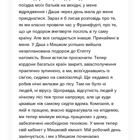
поїздка моїх батьків на вихідні, у мене
відрядження і Даша через день мала до мене
приєднатися. Зараз я б писав розповідь про те,
як ми класно провели час у Франкфурті, про те,
що ця подорож вчетверте поспіль в ту саму
країну. Але все складається інакше. Принаймні в
мене. У Даші з Мишком успішно вийшла
незапланована подорож до Єгипту
натомість. Вони встигли проскочити. Тепер
кордони багатьох країн закриті, авіасполучення
практично зупинено, а ми, возз’єднавшись із
сім’єю, сидимо на самоізоляції. Ще недавно я
робив нічні вилазки до лісу. Там не було ні
людей, ні вірусу. Щоправда, відсутність людей у ​​
нічному лісі теж трохи напружує, але це куди
цікавіше ніж самому сидіти вдома. Компанія, в
якій я працюю, вчасно відреагувала на епідемію,
ми тепер мінімум місяць працюємо з дому,
забезпечені необхідною технікою. У мене тепер
свій кабінет у Мишковій кімнаті. Мій робочий день
закінчується, і ми з Мишком починаємо