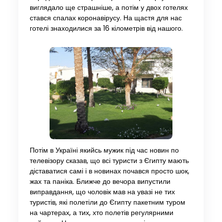
виглядало ще страшніше, а потім у двох готелях
стався спалах коронавірусу. На щастя для нас
готелі знаходилися за 16 кілометрів від нашого.
Потім в Україні якийсь мужик під час новин по
телевізору сказав, що всі туристи з Єгипту мають
діставатися самі і в новинах почався просто шок,
жах та паніка. Ближче до вечора випустили
виправдання, що чоловік мав на увазі не тих
туристів, які полетіли до Єгипту пакетним туром
на чартерах, а тих, хто полетів регулярними