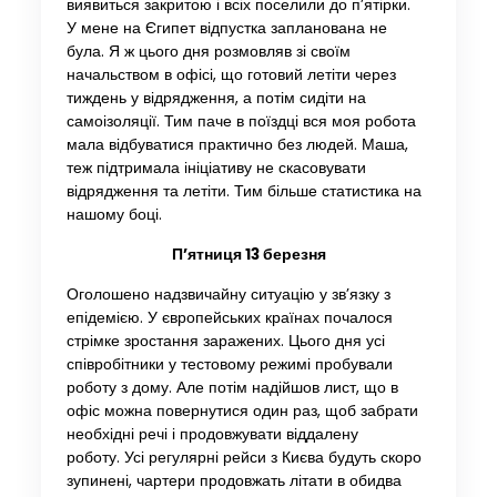
виявиться закритою і всіх поселили до п’ятірки.
У мене на Єгипет відпустка запланована не
була. Я ж цього дня розмовляв зі своїм
начальством в офісі, що готовий летіти через
тиждень у відрядження, а потім сидіти на
самоізоляції. Тим паче в поїздці вся моя робота
мала відбуватися практично без людей. Маша,
теж підтримала ініціативу не скасовувати
відрядження та летіти. Тим більше статистика на
нашому боці.
П’ятниця 13 березня
Оголошено надзвичайну ситуацію у зв’язку з
епідемією. У європейських країнах почалося
стрімке зростання заражених. Цього дня усі
співробітники у тестовому режимі пробували
роботу з дому. Але потім надійшов лист, що в
офіс можна повернутися один раз, щоб забрати
необхідні речі і продовжувати віддалену
роботу. Усі регулярні рейси з Києва будуть скоро
зупинені, чартери продовжать літати в обидва