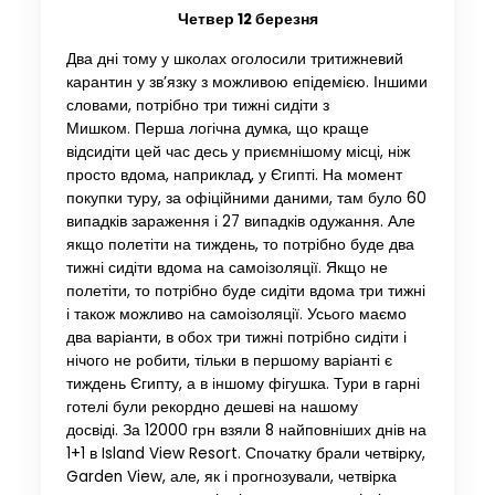
Четвер 12 березня
Два дні тому у школах оголосили тритижневий
карантин у зв’язку з можливою епідемією. Іншими
словами, потрібно три тижні сидіти з
Мишком. Перша логічна думка, що краще
відсидіти цей час десь у приємнішому місці, ніж
просто вдома, наприклад, у Єгипті. На момент
покупки туру, за офіційними даними, там було 60
випадків зараження і 27 випадків одужання. Але
якщо полетіти на тиждень, то потрібно буде два
тижні сидіти вдома на самоізоляції. Якщо не
полетіти, то потрібно буде сидіти вдома три тижні
і також можливо на самоізоляції. Усього маємо
два варіанти, в обох три тижні потрібно сидіти і
нічого не робити, тільки в першому варіанті є
тиждень Єгипту, а в іншому фігушка. Тури в гарні
готелі були рекордно дешеві на нашому
досвіді. За 12000 грн взяли 8 найповніших днів на
1+1 в Island View Resort. Спочатку брали четвірку,
Garden View, але, як і прогнозували, четвірка