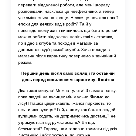
переваги віддаленої роботи, але мені щоразу
розповідали, наскільки це неефективно, а тепер
усе змінюється на краще. Невже це початок нової
епохи для деяких видів робіт? Та й у
повсякденному житті виявилося, що багато речей
можна робити віддалено, навіть такі як стрижка,
по відео з ютуба та походи в магазин за
допомогою кур’єрської служби. Хоча походи в
магазин після карантину повернемо у звичайний
режим.
Перший день після самоізоляції та останній
день перед посиленням карантину. 5 квітня
Два тижні минуло! Можна гуляти! З самого ранку,
поки людей на вулицях мінімально біжимо до
лісу! Пташки цвірінькають, їжачки пирхають, то
ось ти яка вулиця? Гей, а чому так багато людей
вулицями ходить, не дотримуючись дистанції, не
утримуються від рукостискань? Ви що,
безсмертні? Гаразд, нам головне тримати від усіх
дистанцію і абсолютно ні до чого не