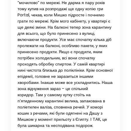
“мочилово” по мережі. Не дарма я пару років
тому купив на розпродажі ще одну копію гри
Portal, чекав, коли Мишко підросте і почнемо
грати по мережі. Крім мого кабінету, у квартирі є
ще деякі зміни. На балконі тепер зона карантину
для всього, що було принесено з вулиці,
включаючи продукти. Усе має спочатку кілька діб
пролежати на балконі, особливо пакети, у яких
принесено продукти. Якщо є продукти, яким
потрібен холодильник, всі вони спочатку
проходять обробку спиртом. У самій квартирі
нині чистота близька до поліклініки. Крім основної
епідемії, головне не заразиться іншими
хворобами. Інакше може все ускладнитись. Наша
зона відчуження зараз – це спільний
коридор. Там у самому кутку стоїть на
п’ятиденному карантині велика, запакована в
поліетилен валіза, сповнена речей. У коморі
кошик з речами, які були одягнені на Дашу з
Мишком у момент прильоту з Єгипту. І ТАК, це
була шикарна та несподівана подорож.