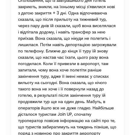
Оголошення, що із завтрашнього дня готель
закриють, зникли, на їхньому місці з’явилися нові
з датою закриття + 3 дні. Одна відпочиваюча
сказала, що після прильоту на тижневий тур,
через пару днів їй сказали, щоб вона виселялася
і відлітала додому, і навіть трансфер за нею
приїхав. Вона сказала, що нікуди не полетить і
лишилася. Потім навіть депортацією загрожували
по телефону. Ближче до кінця її туру їй знову
сказали, що настав час їхати, цього разу вона
погодилася. Коли її привезли в аеропорт, там
запитали, чому вона хоче полетіти раніше
закінчення туру, адже її імені немає у списках
вильоту на сьогодні. Вона сказала, що нічого
такого вона не хоче і її повернули назад до
готелю, в результаті після закінчення туру їй
продовжили тур ще на один день. Мабуть, в
операторів йшло все не дуже гладко. Найбільше
дісталося туристам Join UP, спочатку
туроператор повісив інформацію на сайті про те,
що туристів забиратимуть на тиждень пізніше, що
поряд з новиною про закриття аеропорту