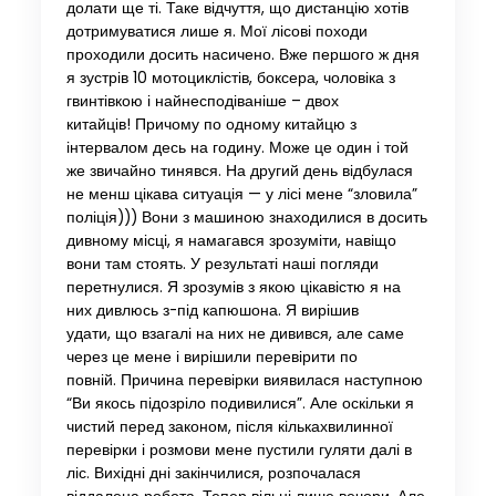
долати ще ті. Таке відчуття, що дистанцію хотів
дотримуватися лише я. Мої лісові походи
проходили досить насичено. Вже першого ж дня
я зустрів 10 мотоциклістів, боксера, чоловіка з
гвинтівкою і найнесподіваніше – двох
китайців! Причому по одному китайцю з
інтервалом десь на годину. Може це один і той
же звичайно тинявся. На другий день відбулася
не менш цікава ситуація — у лісі мене “зловила”
поліція))) Вони з машиною знаходилися в досить
дивному місці, я намагався зрозуміти, навіщо
вони там стоять. У результаті наші погляди
перетнулися. Я зрозумів з якою цікавістю я на
них дивлюсь з-під капюшона. Я вирішив
удати, що взагалі на них не дивився, але саме
через це мене і вирішили перевірити по
повній. Причина перевірки виявилася наступною
“Ви якось підозріло подивилися”. Але оскільки я
чистий перед законом, після кількахвилинної
перевірки і розмови мене пустили гуляти далі в
ліс. Вихідні дні закінчилися, розпочалася