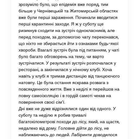
зрозуміло було, що епідемія вже поряд, тим
більше у Чернівецькій та Житомирській областях
вже були перші зараження. Починали вводитися
перші карантинні заходи. Я ж у суботу ще
ризикнув сходити на зустріч однокласників, але
перед походом, за допомогою чату переконався,
що ніхто не збирається йти з ознаками будь-якої
хвороби. Взагалі зустріч була під питанням, у чаті
було багато обговорень на тему, чи варто
зустрічатися. У результаті зустріч розпочалася у
ресторані, а закінчилася у нічному клубі. Хоча
навіть у клубі я тримав дистанцію від танцюючого
натовпу. Це була остання яскрава розвага з
повсякденного життя. Вже з неділі я перейшов на
повну самоізоляцію і в гордій самоті чекав на
повернення своєї сім’ї.
Дні вже не дуже відрізнялися один від одного. У
суботу та неділю я робив тривалі
багатокілометрові походи до лісу, який, на щастя,
недалеко від дому. Головне дійти до лісу, не
наближаючись до людей. Лабіринти доводилося