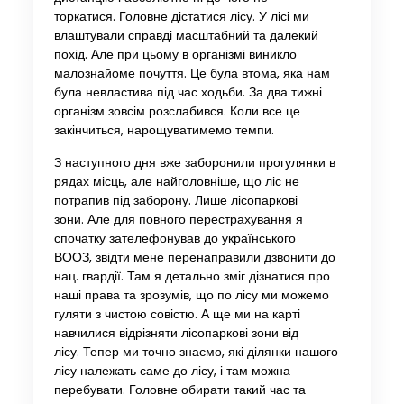
торкатися. Головне дістатися лісу. У лісі ми
влаштували справді масштабний та далекий
похід. Але при цьому в організмі виникло
малознайоме почуття. Це була втома, яка нам
була невластива під час ходьби. За два тижні
організм зовсім розслабився. Коли все це
закінчиться, нарощуватимемо темпи.
З наступного дня вже заборонили прогулянки в
рядах місць, але найголовніше, що ліс не
потрапив під заборону. Лише лісопаркові
зони. Але для повного перестрахування я
спочатку зателефонував до українського
ВООЗ, звідти мене перенаправили дзвонити до
нац. гвардії. Там я детально зміг дізнатися про
наші права та зрозумів, що по лісу ми можемо
гуляти з чистою совістю. А ще ми на карті
навчилися відрізняти лісопаркові зони від
лісу. Тепер ми точно знаємо, які ділянки нашого
лісу належать саме до лісу, і там можна
перебувати. Головне обирати такий час та