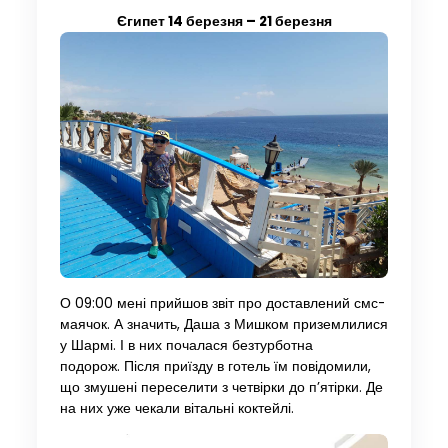
Єгипет 14 березня – 21 березня
О 09:00 мені прийшов звіт про доставлений смс-
маячок. А значить, Даша з Мишком приземлилися
у Шармі. І в них почалася безтурботна
подорож. Після приїзду в готель їм повідомили,
що змушені переселити з четвірки до п’ятірки. Де
на них уже чекали вітальні коктейлі.