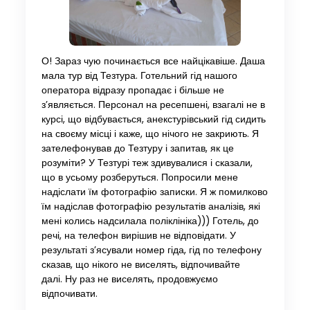
О! Зараз чую починається все найцікавіше. Даша
мала тур від Тезтура. Готельний гід нашого
оператора відразу пропадає і більше не
з’являється. Персонал на ресепшені, взагалі не в
курсі, що відбувається, анекстурівський гід сидить
на своєму місці і каже, що нічого не закриють. Я
зателефонував до Тезтуру і запитав, як це
розуміти? У Тезтурі теж здивувалися і сказали,
що в усьому розберуться. Попросили мене
надіслати їм фотографію записки. Я ж помилково
їм надіслав фотографію результатів аналізів, які
мені колись надсилала поліклініка))) Готель, до
речі, на телефон вирішив не відповідати. У
результаті з’ясували номер гіда, гід по телефону
сказав, що нікого не виселять, відпочивайте
далі. Ну раз не виселять, продовжуємо
відпочивати.