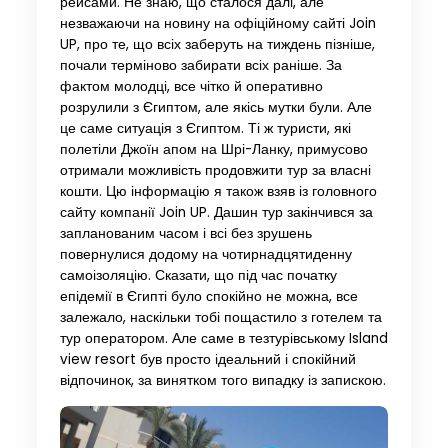
рейсами. Не знаю, що сталося далі, але
незважаючи на новину на офіційному сайті Join
UP, про те, що всіх заберуть на тиждень пізніше,
почали терміново забирати всіх раніше. За
фактом молодці, все чітко й оперативно
розрулили з Єгиптом, але якісь мутки були. Але
це саме ситуація з Єгиптом. Ті ж туристи, які
полетіли Джоїн апом на Шрі-Ланку, примусово
отримали можливість продовжити тур за власні
кошти. Цю інформацію я також взяв із головного
сайту компанії Join UP. Дашин тур закінчився за
запланованим часом і всі без зрушень
повернулися додому на чотирнадцятиденну
самоізоляцію. Сказати, що під час початку
епідемії в Єгипті було спокійно не можна, все
залежало, наскільки тобі пощастило з готелем та
тур оператором. Але саме в тезтурівському Island
view resort був просто ідеальний і спокійний
відпочинок, за винятком того випадку із запискою.