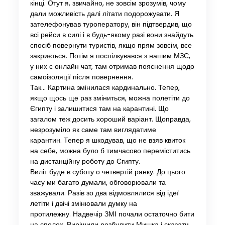
кінці. Отут я, звичайно, не зовсім зрозумів, чому
дали можливість далі літати подорожувати. Я
зателефонував туроператору, він підтвердив, що
всі рейси в силі і в будь-якому разі вони знайдуть
спосіб повернути туристів, якщо прям зовсім, все
закриється. Потім я поспілкувався з нашим МЗС,
у них є онлайн чат, там отримав пояснення щодо
самоізоляції після повернення.
Так… Картина змінилася кардинально. Тепер,
якщо щось ще раз зміниться, можна полетіти до
Єгипту і залишитися там на карантині. Що
загалом теж досить хороший варіант. Щоправда,
незрозуміло як саме там виглядатиме
карантин. Тепер я шкодував, що не взяв квиток
на себе, можна було б тимчасово переміститись
на дистанційну роботу до Єгипту.
Виліт буде в суботу о четвертій ранку. До цього
часу ми багато думали, обговорювали та
зважували. Разів зо два відмовлялися від ідеї
летіти і двічі змінювали думку на
протилежну. Надвечір ЗМІ почали остаточно бити
на сполох. Вирішили розбудити Мишка і сказати