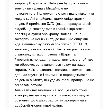
хворих у Шарм-ель-Шейху не було, а також у
зону ризику Даша з Михайлом не
потрапляють. На момент вильоту шанс підхопити
ковід в країні з найсильнішими епіцентрами
епідемій приблизно 0,7% (якщо порахувати всіх
людей, що знаходяться в країні, якщо взяти
провінцію Хубей або країну Італію). Шанс
захворіти на неї в Єгипті, де поки що епідемія
йде в лояльному режимі приблизно 0,000….%,
загалом дуже маленький. Також ми розглянули
статистику кількості готелів у Шармі та
ймовірність попадання карантину саме в той, що
ми оберемо, вона виявилася також на нашу
користь. Крім статистики, важливий момент, саме
для нас зручніше і приємніше пересиджувати
епідемію в Єгипті, ніж удома. Жаль правда, що не
всі разом летимо.
Але навіть незважаючи на всю цю статистику,
ясна річ, що ця подорож є ризиком, і ми чудово
розуміли, що є шанс застрягти захворілими в
арабській лікарні іншої країни.