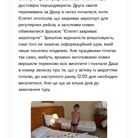
достовірні першоджерела. Друга хвиля
переживань за Дашу в чатах почалася, коли
Єгипет оголосив, що закриває аеропорт для
регулярних рейсів, а заголовки новин
обмежилися фразою “Єгипет закриває
аеропорти”. Зрештою журналісти влаштовують,
самі того не знаючи, інформаційний шум, який
лише посилює епідемію. Але працівники готелю
так само, мабуть, вражені заголовками новин
вирішили терміново всіх виселити і поклали Даші
в номер записку про те, що у зв’язку із закриттям
готелю, до наступного ранку 12:00 дня необхідно
виселитися. Але це ще за кілька днів до
закінчення туру.