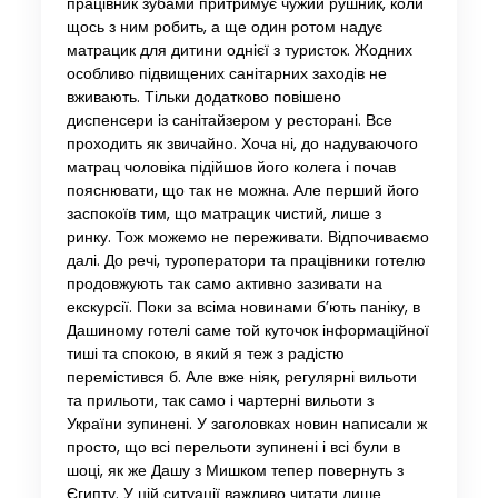
працівник зубами притримує чужий рушник, коли
щось з ним робить, а ще один ротом надує
матрацик для дитини однієї з туристок. Жодних
особливо підвищених санітарних заходів не
вживають. Тільки додатково повішено
диспенсери із санітайзером у ресторані. Все
проходить як звичайно. Хоча ні, до надуваючого
матрац чоловіка підійшов його колега і почав
пояснювати, що так не можна. Але перший його
заспокоїв тим, що матрацик чистий, лише з
ринку. Тож можемо не переживати. Відпочиваємо
далі. До речі, туроператори та працівники готелю
продовжують так само активно зазивати на
екскурсії. Поки за всіма новинами б’ють паніку, в
Дашиному готелі саме той куточок інформаційної
тиші та спокою, в який я теж з радістю
перемістився б. Але вже ніяк, регулярні вильоти
та прильоти, так само і чартерні вильоти з
України зупинені. У заголовках новин написали ж
просто, що всі перельоти зупинені і всі були в
шоці, як же Дашу з Мишком тепер повернуть з
Єгипту. У цій ситуації важливо читати лише