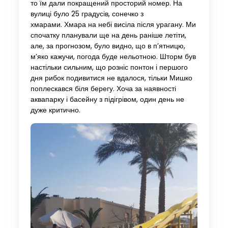
то їм дали покращений просторий номер. На
вулиці було 25 градусів, сонечко з
хмарами. Хмара на небі висіла після урагану. Ми
спочатку планували ще на день раніше летіти,
але, за прогнозом, було видно, що в п’ятницю,
м’яко кажучи, погода буде нельотною. Шторм був
настільки сильним, що розніс понтон і першого
дня рибок подивитися не вдалося, тільки Мишко
поплескався біля берегу. Хоча за наявності
аквапарку і басейну з підігрівом, один день не
дуже критично.