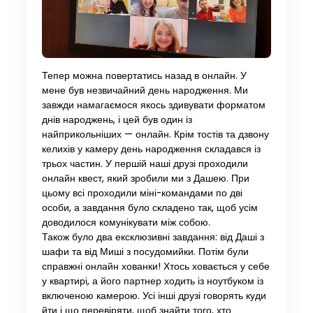
Тепер можна повертатись назад в онлайн. У
мене був незвичайний день народження. Ми
завжди намагаємося якось здивувати форматом
днів народжень, і цей був один із
найприкольніших — онлайн. Крім тостів та дзвону
келихів у камеру день народження складався із
трьох частин. У першій наші друзі проходили
онлайн квест, який зробили ми з Дашею. При
цьому всі проходили міні-командами по дві
особи, а завдання було складено так, щоб усім
доводилося комунікувати між собою.
Також було два ексклюзивні завдання: від Даші з
шафи та від Миші з посудомийки. Потім були
справжні онлайн хованки! Хтось ховається у себе
у квартирі, а його партнер ходить із ноутбуком із
включеною камерою. Усі інші друзі говорять куди
йти і що перевіряти, щоб знайти того, хто