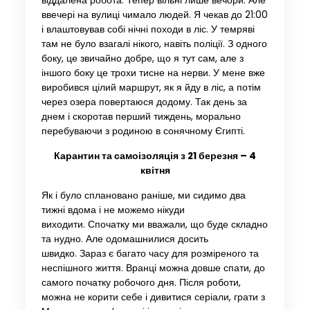
віддалена робота. Тепер вільні лише вечори. Але
ввечері на вулиці чимало людей. Я чекав до 21:00
і влаштовував собі нічні походи в ліс. У темряві
там не було взагалі нікого, навіть поліції. З одного
боку, це звичайно добре, що я тут сам, але з
іншого боку це трохи тисне на нерви. У мене вже
виробився цілий маршрут, як я йду в ліс, а потім
через озера повертаюся додому. Так день за
днем ​​і скоротав перший тиждень, морально
перебуваючи з родиною в сонячному Єгипті.
Карантин та самоізоляція з 21 березня – 4
квітня
Як і було сплановано раніше, ми сидимо два
тижні вдома і не можемо нікуди
виходити. Спочатку ми вважали, що буде складно
та нудно. Але одомашнилися досить
швидко. Зараз є багато часу для розміреного та
неспішного життя. Вранці можна довше спати, до
самого початку робочого дня. Після роботи,
можна не корити себе і дивитися серіали, грати з