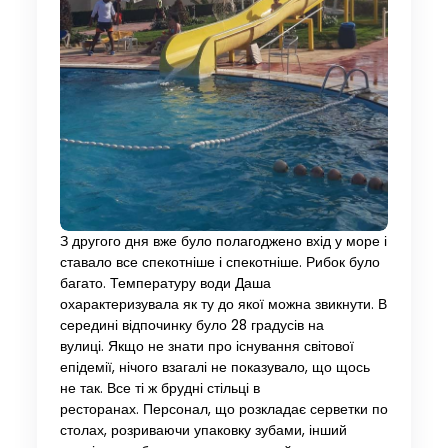
З другого дня вже було полагоджено вхід у море і
ставало все спекотніше і спекотніше. Рибок було
багато. Температуру води Даша
охарактеризувала як ту до якої можна звикнути. В
середині відпочинку було 28 градусів на
вулиці. Якщо не знати про існування світової
епідемії, нічого взагалі не показувало, що щось
не так. Все ті ж брудні стільці в
ресторанах. Персонал, що розкладає серветки по
столах, розриваючи упаковку зубами, інший