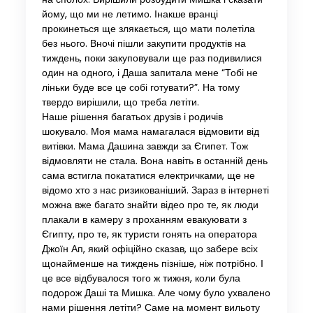
йому, що ми не летимо. Інакше вранці
прокинеться ще злякається, що мати полетіла
без нього. Вночі пішли закупити продуктів на
тиждень, поки закуповували ще раз подивилися
один на одного, і Даша запитала мене “Тобі не
ліньки буде все це собі готувати?”. На тому
твердо вирішили, що треба летіти.
Наше рішення багатьох друзів і родичів
шокувало. Моя мама намагалася відмовити від
витівки. Мама Дашина завжди за Єгипет. Тож
відмовляти не стала. Вона навіть в останній день
сама встигла покататися електричками, ще не
відомо хто з нас ризикованіший. Зараз в інтернеті
можна вже багато знайти відео про те, як люди
плакали в камеру з проханням евакуювати з
Єгипту, про те, як туристи гонять на оператора
Джоїн Ап, який офіційно сказав, що забере всіх
щонайменше на тиждень пізніше, ніж потрібно. І
це все відбувалося того ж тижня, коли була
подорож Даші та Мишка. Але чому було ухвалено
нами рішення летіти? Саме на момент вильоту