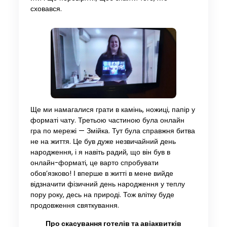
сховався.
Ще ми намагалися грати в камінь, ножиці, папір у
форматі чату. Третьою частиною була онлайн
гра по мережі — Змійка. Тут була справжня битва
не на життя. Це був дуже незвичайний день
народження, і я навіть радий, що він був в
онлайн-форматі, це варто спробувати
обов’язково! І вперше в житті в мене вийде
відзначити фізичний день народження у теплу
пору року, десь на природі. Тож влітку буде
продовження святкування.
Про скасування готелів та авіаквитків