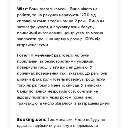
Wizz:
Вони взагалі красені. Якщо нічого не
робити, то на рахунок нарахують 120% від
сплаченої суми з терміном на 2 роки. Якщо їм
зателефонувати, а слухавку вони беруть,
принаймні англомовний центр узяв, то можна
запросити гроші на картку у розмірі 100% від
витраченої суми.
Готелі Німеччини:
Два готелі, які були
проплачені за безповоротними умовами,
повернули гроші у зв’язку з епідемією. У
причинах повернення так і вказано. До речі, був
цікавий факт, коли готель повернув гроші після
того, як рік тому з мене їх списав. У виписках
банку почалися незрозумілості, оскільки не
відразу помітили яким роком позначено
транзакцію, а число збігалося із завтрашнім днем.
Booking.com:
Теж милашки. Якщо поїздку не
вдається здійснити у зв’язку з епідемією, то