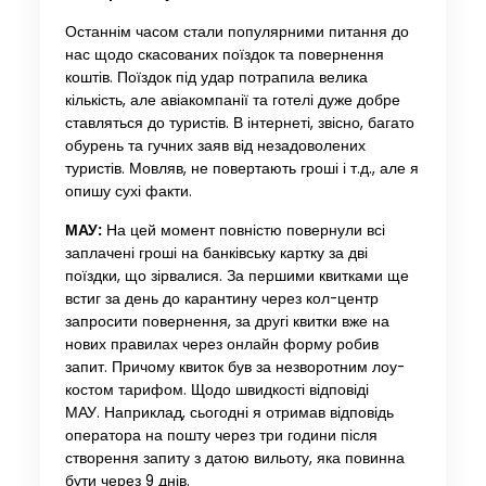
Останнім часом стали популярними питання до
нас щодо скасованих поїздок та повернення
коштів. Поїздок під удар потрапила велика
кількість, але авіакомпанії та готелі дуже добре
ставляться до туристів. В інтернеті, звісно, ​​багато
обурень та гучних заяв від незадоволених
туристів. Мовляв, не повертають гроші і т.д., але я
опишу сухі факти.
МАУ:
На цей момент повністю повернули всі
заплачені гроші на банківську картку за дві
поїздки, що зірвалися. За першими квитками ще
встиг за день до карантину через кол-центр
запросити повернення, за другі квитки вже на
нових правилах через онлайн форму робив
запит. Причому квиток був за незворотним лоу-
костом тарифом. Щодо швидкості відповіді
МАУ. Наприклад, сьогодні я отримав відповідь
оператора на пошту через три години після
створення запиту з датою вильоту, яка повинна
бути через 9 днів.