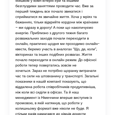
Мишком у комп’ютерні ігри та іншими
безглуздими заняттями проводити час. Вже за
перший тиждень все почало звикатися і
сприйматися як звичайне життя. Хоча у мріях та
бажаннях, тільки відкрийте кордони між країнами
– ми одразу в дорогу! А поки що накопичуємо
енергію. Приблизно з другого тижня багато
розважальних заходів почали переходити в
онлайн, практично щодня ми проходимо онлайн-
квести, беремо участь в аналогах “Що, де, коли”,
вікторинах та інших подібних розвагах. Життя
почало переходити в онлайн режим. До офісної
роботи тепер повертатись зовсім не
хочеться. Зараз не потрібно щоранку витрачати
час та сили на штовханину у транспорті. Загальні
показники в нашій компанії показують, що
віддалена робота співробітників продуктивніша,
ніж коли всі сиділи в офісах. Та й наш
менеджмент із Німеччини вперше виступив із
промовою, в якій натякнув, що роботи у
колишньому форматі вже ніколи не буде. Я
стільки разів намагався до німців донести