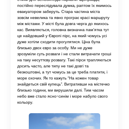
постійно переслідувала думка, раптом їх якимось
евакуатором заберуть. Стара частина міста
зовсім невелика та явно програє красі маршруту
між містами. У місті була довга черга до якихось
кас. Виявляється, головна визначна пам’ятка тут
це найдовший у Європі пірс, на який чомусь усі
дуже хотіли сходити прогулятися. Ціна була
близько двох євро за особу. Ми не дуже
зрозуміли суть розваги і не стали витрачати гроші
на таку несуттєву розвагу. Такі пірси трапляються
досить часто, але типу не такі довгі та
безкоштовні, а тут чомусь за це треба платити, і
море охочих. Як то кажуть “На кожен товар
знайдеться свій купець”. Витративши на містечко
близько години, ми вирушили далі. Тим часом
небо вже стало ясно-синім і море набуло свого
кольору.