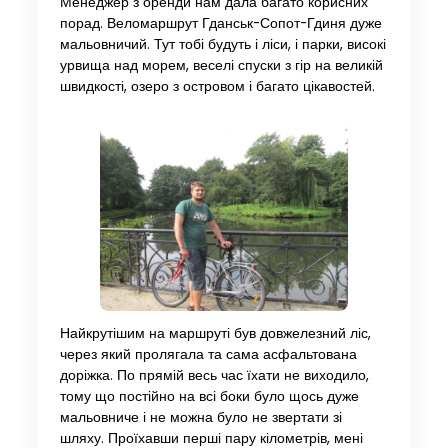
Менеджер з оренди нам дала багато корисних
порад. Веломаршрут Гданськ-Сопот-Гдиня дуже
мальовничий. Тут тобі будуть і ліси, і парки, високі
урвища над морем, веселі спуски з гір на великій
швидкості, озеро з островом і багато цікавостей.
Найкрутішим на маршруті був довжелезний ліс,
через який пролягала та сама асфальтована
доріжка. По прямій весь час їхати не виходило,
тому що постійно на всі боки було щось дуже
мальовниче і не можна було не звертати зі
шляху. Проїхавши перші пару кілометрів, мені