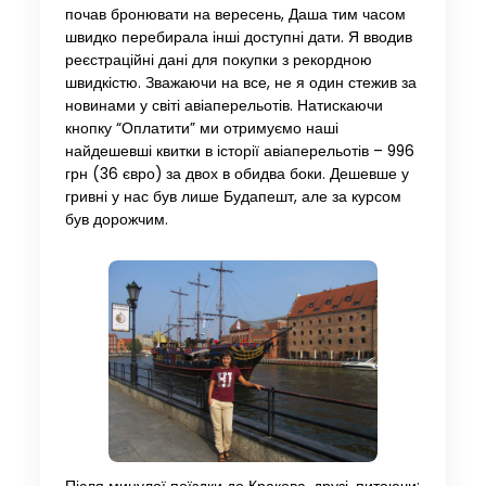
почав бронювати на вересень, Даша тим часом
швидко перебирала інші доступні дати. Я вводив
реєстраційні дані для покупки з рекордною
швидкістю. Зважаючи на все, не я один стежив за
новинами у світі авіаперельотів. Натискаючи
кнопку “Оплатити” ми отримуємо наші
найдешевші квитки в історії авіаперельотів – 996
грн (36 євро) за двох в обидва боки. Дешевше у
гривні у нас був лише Будапешт, але за курсом
був дорожчим.