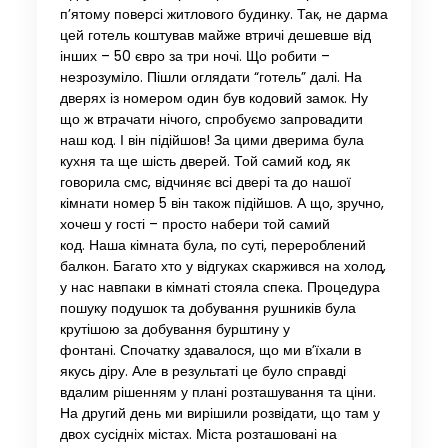
п’ятому поверсі житлового будинку. Так, не дарма
цей готель коштував майже втричі дешевше від
інших – 50 євро за три ночі. Що робити –
незрозуміло. Пішли оглядати “готель” далі. На
дверях із номером один був кодовий замок. Ну
що ж втрачати нічого, спробуємо запровадити
наш код. І він підійшов! За цими дверима була
кухня та ще шість дверей. Той самий код, як
говорила смс, відчиняє всі двері та до нашої
кімнати номер 5 він також підійшов. А що, зручно,
хочеш у гості – просто набери той самий
код. Наша кімната була, по суті, перероблений
балкон. Багато хто у відгуках скаржився на холод,
у нас навпаки в кімнаті стояла спека. Процедура
пошуку подушок та добування рушників була
крутішою за добування бурштину у
фонтані. Спочатку здавалося, що ми в’їхали в
якусь діру. Але в результаті це було справді
вдалим рішенням у плані розташування та ціни.
На другий день ми вирішили розвідати, що там у
двох сусідніх містах. Міста розташовані на