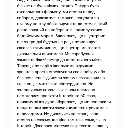
більше не було ніяких натяків. Поїздка була
експромтного формату, ми стояли перед
вибором, дочекатися темряви і погуляти по
нічному центру або ж вирушити до готелю, який
розташований на набережній і помилуватися
балтійським морем. Здавалося, що в центрі ми
ще за три дні будемо не раз, але маршрут
склався таким чином, що в центрі ми взагалі
дивом тільки опинимося. Ми спробували
замовити бла-бла-кар до автентичного міста
Торунь, але водії з ідеальними відгуками
зрештою просто скасовували свою поїздку або
без пояснень відхиляли заявку незважаючи на
їхню опцію миттєвого підтвердження. На
залізничному вокзалі в касі нам посилено
намагалися пропхати Інтерсіті за 50 євро,
причому жінка дуже обурилася, що ми попросили
продати нам квитки звичайними електричками з
пересадками. Не дивлячись на екран, вона
стояла на своєму, що ціна там така сама, як на
Інтерсіті. Довелося містечко викреслити з планів,