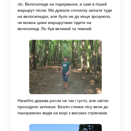
ліс. Велосипеди на паркування, а самі в піший
маршрут лісом. Ми думали спочатку заїхати туди
на велосипедах, але було не до кінця зрозуміло,
чи можна цими маршрутами їздити на
велосипеді. Ліс був великий та темний.
Начебто дерева росли не так і густо, але світло
проходило затінене. Безліч стежок лісу вели до
панорамних видів на морі з високих стрімчаків.