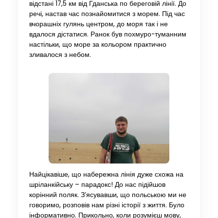
відстані 17,5 км від Гданська по береговій лінії. До
речі, настав час познайомитися з морем. Під час
вчорашніх гулянь центром, до моря так і не
вдалося дістатися. Ранок був похмуро-туманним
настільки, що море за кольором практично
зливалося з небом.
Найцікавіше, що набережна лінія дуже схожа на
шріланкійську – парадокс! До нас підійшов
корінний поляк. З’ясувавши, що польською ми не
говоримо, розповів нам різні історії з життя. Було
інформативно. Прикольно, коли розумієш мову,