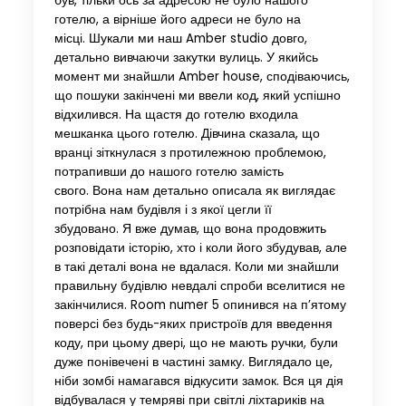
був, тільки ось за адресою не було нашого
готелю, а вірніше його адреси не було на
місці. Шукали ми наш Amber studio довго,
детально вивчаючи закутки вулиць. У якийсь
момент ми знайшли Amber house, сподіваючись,
що пошуки закінчені ми ввели код, який успішно
відхилився. На щастя до готелю входила
мешканка цього готелю. Дівчина сказала, що
вранці зіткнулася з протилежною проблемою,
потрапивши до нашого готелю замість
свого. Вона нам детально описала як виглядає
потрібна нам будівля і з якої цегли її
збудовано. Я вже думав, що вона продовжить
розповідати історію, хто і коли його збудував, але
в такі деталі вона не вдалася. Коли ми знайшли
правильну будівлю невдалі спроби вселитися не
закінчилися. Room numer 5 опинився на п’ятому
поверсі без будь-яких пристроїв для введення
коду, при цьому двері, що не мають ручки, були
дуже понівечені в частині замку. Виглядало це,
ніби зомбі намагався відкусити замок. Вся ця дія
відбувалася у темряві при світлі ліхтариків на