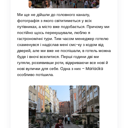
Ми ще не дійшли до головного каналу,
фотографія з якого світитиметься у всіх
путівниках, а місто вже подобається. Причому ми
постійно щось перекушували, люблю я
гастрономічні тури. Тим часом менеджер готелю
схаменувся і надіслав мені смс-ку з кодом від
дверей, але ми вже не поспішали, в готель можна
буде і вночі вселитися. Перші години дві ми
гуляли, роззявивши роти, відкриваючи все нові й
нові вулички для себе. Одна з них – Mariacka
особливо потішила.