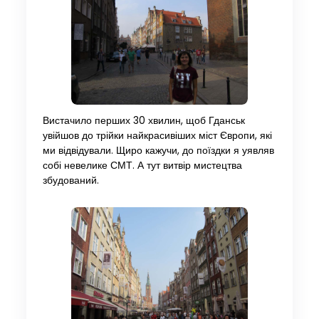
Вистачило перших 30 хвилин, щоб Гданськ
увійшов до трійки найкрасивіших міст Європи, які
ми відвідували. Щиро кажучи, до поїздки я уявляв
собі невелике СМТ. А тут витвір мистецтва
збудований.