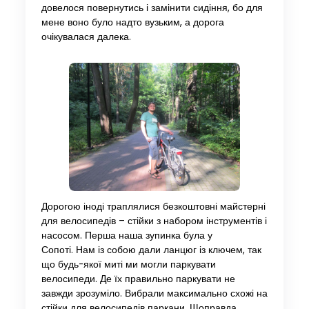
довелося повернутись і замінити сидіння, бо для
мене воно було надто вузьким, а дорога
очікувалася далека.
Дорогою іноді траплялися безкоштовні майстерні
для велосипедів – стійки з набором інструментів і
насосом. Перша наша зупинка була у
Сопоті. Нам із собою дали ланцюг із ключем, так
що будь-якої миті ми могли паркувати
велосипеди. Де їх правильно паркувати не
завжди зрозуміло. Вибрали максимально схожі на
стійки для велосипедів паркани. Щоправда,