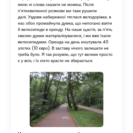
якою ні слова сказати не можеш. Після
п’ятихвилинної розмови ми таки рушили
далі. Уздовж набережної тяглася велодоріжка. в
нас обох промайнула думка, що непогано взяти
б велосипеди в оренду. На наше щастя, за п’ять
хвилин думки матеріалізувалися, і ми вже їхали
велосипедами. Оренда на день коштувала 40
злотих (10 євро). В заставу нічого залишати не
треба було. Я так розумію, що тут велики просто
є у всіх, і їх ніхто красти не збирається.