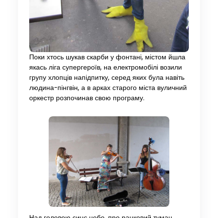
Поки хтось шукав скарби у фонтані, містом йшла
якась ліга супергероїв, на електромобілі возили
групу хлопців напідпитку, серед яких була навіть
людина-пінгвін, а в арках старого міста вуличний
оркестр розпочинав свою програму.
Над головою синє небо, про ранковий туман