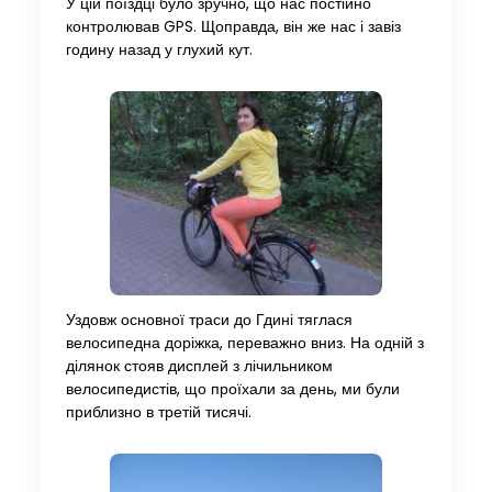
У цій поїздці було зручно, що нас постійно
контролював GPS. Щоправда, він же нас і завіз
годину назад у глухий кут.
Уздовж основної траси до Гдині тяглася
велосипедна доріжка, переважно вниз. На одній з
ділянок стояв дисплей з лічильником
велосипедистів, що проїхали за день, ми були
приблизно в третій тисячі.