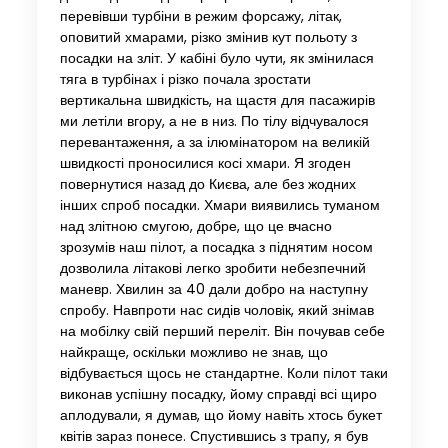
перевівши турбіни в режим форсажу, літак,
оповитий хмарами, різко змінив кут польоту з
посадки на зліт. У кабіні було чути, як змінилася
тяга в турбінах і різко почала зростати
вертикальна швидкість, на щастя для пасажирів
ми летіли вгору, а не в низ. По тілу відчувалося
перевантаження, а за ілюмінатором на великій
швидкості проносилися косі хмари. Я згоден
повернутися назад до Києва, але без жодних
інших спроб посадки. Хмари виявились туманом
над злітною смугою, добре, що це вчасно
зрозумів наш пілот, а посадка з піднятим носом
дозволила літакові легко зробити небезпечний
маневр. Хвилин за 40 дали добро на наступну
спробу. Навпроти нас сидів чоловік, який знімав
на мобілку свій перший переліт. Він почував себе
найкраще, оскільки можливо не знав, що
відбувається щось не стандартне. Коли пілот таки
виконав успішну посадку, йому справді всі щиро
аплодували, я думав, що йому навіть хтось букет
квітів зараз понесе. Спустившись з трапу, я був