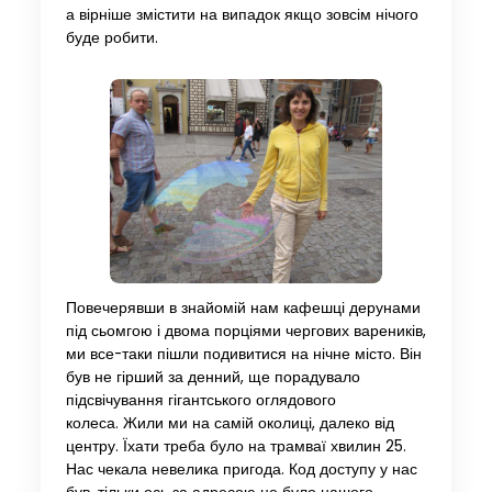
а вірніше змістити на випадок якщо зовсім нічого
буде робити.
Повечерявши в знайомій нам кафешці дерунами
під сьомгою і двома порціями чергових вареників,
ми все-таки пішли подивитися на нічне місто. Він
був не гірший за денний, ще порадувало
підсвічування гігантського оглядового
колеса. Жили ми на самій околиці, далеко від
центру. Їхати треба було на трамваї хвилин 25.
Нас чекала невелика пригода. Код доступу у нас