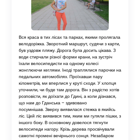
Вся краса в тих лісах та парках, якими пролягала
велодоріжка. Зворотний маршрут, судячи з карти,
був уздовж пляжу. Дорога була досить цікава. З
води стирчали різної форми крани, на зустріч
їхали велосипедисти на одному колесі
жонглюючи кеглями. Іноді траплялися парочки на
педальних автомобілях. Проїхавши пару
кілометрів, ми вперлися у круті сходи. У хлопця
уточнили, чи буде там дорога. Він з радістю хотів
розповісти, як доїхати до Гдині, а коли дізнався,
що нам до Гданська – здивовано
посумнішав. Зверху виявилася стежка в якийсь
ліс. Цей ліс виявився тим, яким ми гуляли пішки, з
іншого боку. В основному довелося тягнути
велосипеди нагору. Крізь дерева просвічували
самотні промені вечірнього сонця. Незабаром