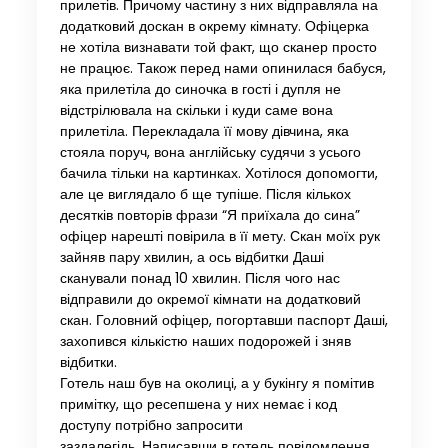
прилетів. Причому частину з них відправляла на
додатковий доскан в окрему кімнату. Офіцерка
не хотіла визнавати той факт, що сканер просто
не працює. Також перед нами опинилася бабуся,
яка прилетіла до синочка в гості і дупля не
відстрілювала на скільки і куди саме вона
прилетіла. Перекладала її мову дівчина, яка
стояла поруч, вона англійську судячи з усього
бачила тільки на картинках. Хотілося допомогти,
але це виглядало б ще тупіше. Після кількох
десятків повторів фрази “Я приїхала до сина”
офіцер нарешті повірила в її мету. Скан моїх рук
зайняв пару хвилин, а ось відбитки Даші
сканували понад 10 хвилин. Після чого нас
відправили до окремої кімнати на додатковий
скан. Головний офіцер, погортавши паспорт Даші,
захопився кількістю наших подорожей і зняв
відбитки.
Готель наш був на околиці, а у букінгу я помітив
примітку, що ресепшена у них немає і код
доступу потрібно запросити
заздалегідь. Написавши в готель повідомлення,