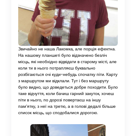
Звичайно не наша Лакомка, але порція ефектна.
На нашому планшеті було відзначено безліч
місць, які необхідно відвідати в старому місті, але
коли ти в нього потрапляєш буквально
розбігаються очі куди-небудь спочатку піти. Карту
з маршрутом ми відклали. Тут і без маршруту
було видно, що доведеться добре походити. Було
таке відчуття, коли бачиш гарний закуток, хочеш
піти в нього, по дорозі повертаєш на іншу
пам’ятку, з неї на третю, а в голові дедалі більше
список місць, що сподобалися дорогою.