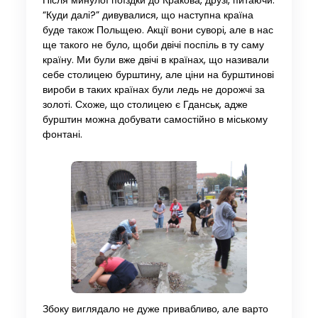
Після минулої поїздки до Кракова, друзі, питаючи:
“Куди далі?” дивувалися, що наступна країна
буде також Польщею. Акції вони суворі, але в нас
ще такого не було, щоби двічі поспіль в ту саму
країну. Ми були вже двічі в країнах, що називали
себе столицею бурштину, але ціни на бурштинові
вироби в таких країнах були ледь не дорожчі за
золоті. Схоже, що столицею є Гданськ, адже
бурштин можна добувати самостійно в міському
фонтані.
Збоку виглядало не дуже привабливо, але варто