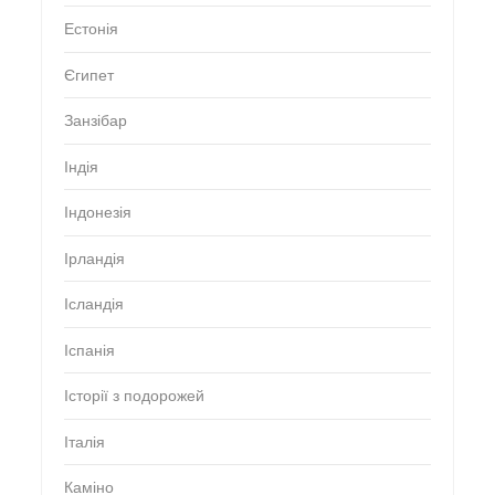
Естонія
Єгипет
Занзібар
Індія
Індонезія
Ірландія
Ісландія
Іспанія
Історії з подорожей
Італія
Каміно