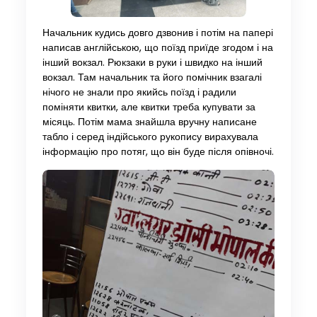
Начальник кудись довго дзвонив і потім на папері
написав англійською, що поїзд приїде згодом і на
інший вокзал. Рюкзаки в руки і швидко на інший
вокзал. Там начальник та його помічник взагалі
нічого не знали про якийсь поїзд і радили
поміняти квитки, але квитки треба купувати за
місяць. Потім мама знайшла вручну написане
табло і серед індійського рукопису вирахувала
інформацію про потяг, що він буде після опівночі.