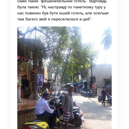
саме такий “фешенебельний готель”. Відповідь
була такою: “Ні, насправді по пакетному туру у
нас повинен був бути інший готель, але оскільки
там багато змій я переселилася в цей”.