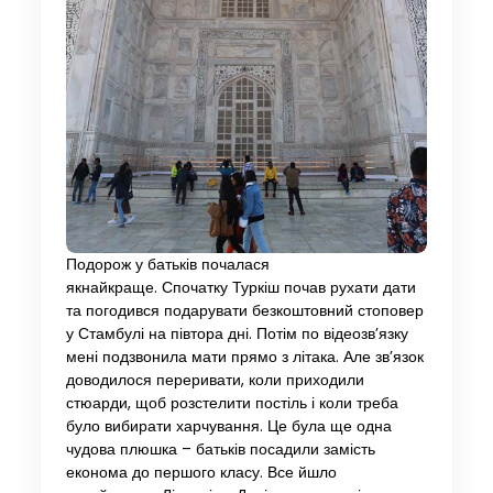
Подорож у батьків почалася
якнайкраще. Спочатку Туркіш почав рухати дати
та погодився подарувати безкоштовний стоповер
у Стамбулі на півтора дні. Потім по відеозв’язку
мені подзвонила мати прямо з літака. Але зв’язок
доводилося переривати, коли приходили
стюарди, щоб розстелити постіль і коли треба
було вибирати харчування. Це була ще одна
чудова плюшка – батьків посадили замість
економа до першого класу. Все йшло