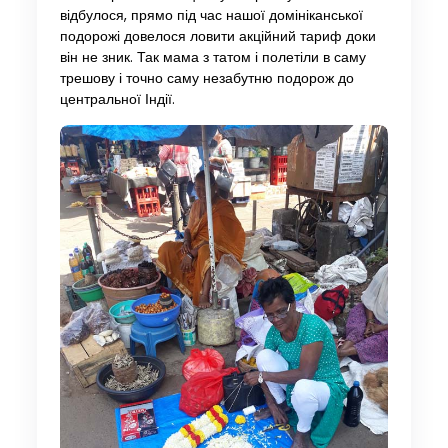
відбулося, прямо під час нашої домініканської
подорожі довелося ловити акційний тариф доки
він не зник. Так мама з татом і полетіли в саму
трешову і точно саму незабутню подорож до
центральної Індії.