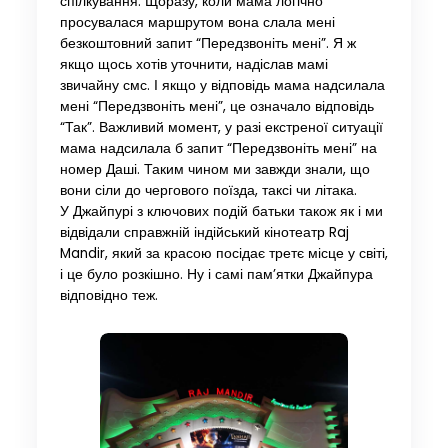
спілкування. Щоразу, коли мама логічно
просувалася маршрутом вона слала мені
безкоштовний запит “Передзвоніть мені”. Я ж
якщо щось хотів уточнити, надіслав мамі
звичайну смс. І якщо у відповідь мама надсилала
мені “Передзвоніть мені”, це означало відповідь
“Так”. Важливий момент, у разі екстреної ситуації
мама надсилала б запит “Передзвоніть мені” на
номер Даші. Таким чином ми завжди знали, що
вони сіли до чергового поїзда, таксі чи літака.
У Джайпурі з ключових подій батьки також як і ми
відвідали справжній індійський кінотеатр Raj
Mandir, який за красою посідає третє місце у світі,
і це було розкішно. Ну і самі пам’ятки Джайпура
відповідно теж.