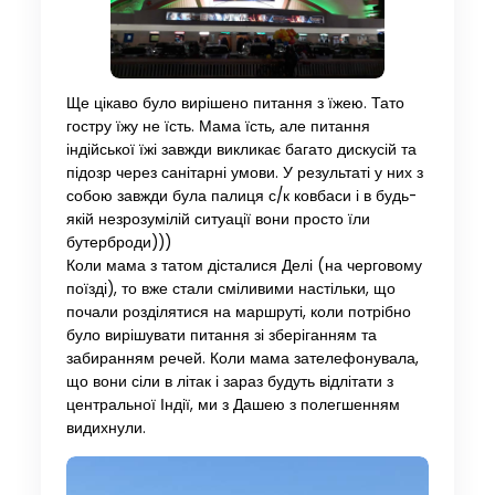
Ще цікаво було вирішено питання з їжею. Тато
гостру їжу не їсть. Мама їсть, але питання
індійської їжі завжди викликає багато дискусій та
підозр через санітарні умови. У результаті у них з
собою завжди була палиця с/к ковбаси і в будь-
якій незрозумілій ситуації вони просто їли
бутерброди)))
Коли мама з татом дісталися Делі (на черговому
поїзді), то вже стали сміливими настільки, що
почали розділятися на маршруті, коли потрібно
було вирішувати питання зі зберіганням та
забиранням речей. Коли мама зателефонувала,
що вони сіли в літак і зараз будуть відлітати з
центральної Індії, ми з Дашею з полегшенням
видихнули.