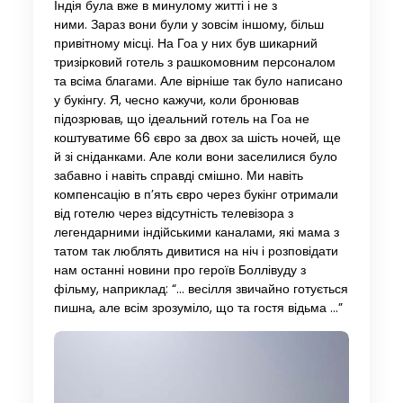
Індія була вже в минулому житті і не з
ними. Зараз вони були у зовсім іншому, більш
привітному місці. На Гоа у них був шикарний
тризірковий готель з рашкомовним персоналом
та всіма благами. Але вірніше так було написано
у букінгу. Я, чесно кажучи, коли бронював
підозрював, що ідеальний готель на Гоа не
коштуватиме 66 євро за двох за шість ночей, ще
й зі сніданками. Але коли вони заселилися було
забавно і навіть справді смішно. Ми навіть
компенсацію в п’ять євро через букінг отримали
від готелю через відсутність телевізора з
легендарними індійськими каналами, які мама з
татом так люблять дивитися на ніч і розповідати
нам останні новини про героїв Боллівуду з
фільму, наприклад: “… весілля звичайно готується
пишна, але всім зрозуміло, що та гостя відьма …”