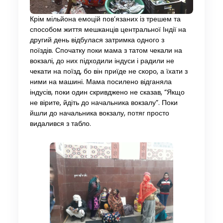
Крім мільйона емоцій пов’язаних із трешем та
способом життя мешканців центральної Індії на
другий день відбулася затримка одного з
поїздів. Спочатку поки мама з татом чекали на
вокзалі, до них підходили індуси і радили не
чекати на поїзд, бо він приїде не скоро, а їхати з
ними на машині. Мама посилено відганяла
індусів, поки один скривджено не сказав, “Якщо
не вірите, йдіть до начальника вокзалу”. Поки
йшли до начальника вокзалу, потяг просто
видалився з табло.