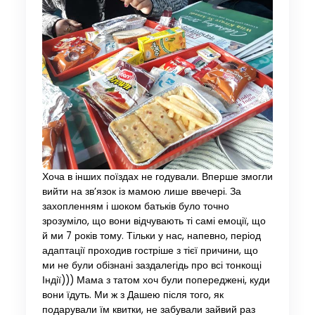
Хоча в інших поїздах не годували. Вперше змогли
вийти на зв’язок із мамою лише ввечері. За
захопленням і шоком батьків було точно
зрозуміло, що вони відчувають ті самі емоції, що
й ми 7 років тому. Тільки у нас, напевно, період
адаптації проходив гостріше з тієї причини, що
ми не були обізнані заздалегідь про всі тонкощі
Індії))) Мама з татом хоч були попереджені, куди
вони їдуть. Ми ж з Дашею після того, як
подарували їм квитки, не забували зайвий раз