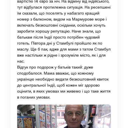
вартістю 14 євро за ніч. На відміну від індійського,
тут відбулася протилежна ситуація. На ресепшені
їм сказали, що поселять у набагато кращий
номер з балконом, видом на Мармурове море і
включать безкоштовні сніданки, оскільки хочуть
заробити хорошу репутацію. Наче знали, що
батькам після Індії просто потрібен чудовий
готель. Півтора дні у Стамбулі пройшло як по
маслу. Ще б пак, адже для мами з татом Стамбул
вже настільки ж рідне і зрозуміле місто, як і для
нас.
Відгук про подорож у батьків такий: дуже
сподобалося. Мама вважає, що кожному
українцю необхідно видати безкоштовний квиток
до центральної Індії, щоб кожен міг здорово
оцінити, в яких умовах ми живемо і що таке життя
в поганих умовах.