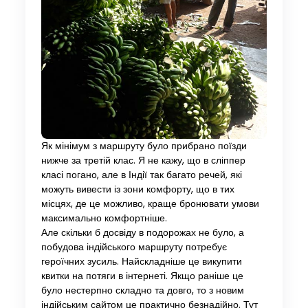
Як мінімум з маршруту було прибрано поїзди
нижче за третій клас. Я не кажу, що в сліппер
класі погано, але в Індії так багато речей, які
можуть вивести із зони комфорту, що в тих
місцях, де це можливо, краще бронювати умови
максимально комфортніше.
Але скільки б досвіду в подорожах не було, а
побудова індійського маршруту потребує
героїчних зусиль. Найскладніше це викупити
квитки на потяги в інтернеті. Якщо раніше це
було нестерпно складно та довго, то з новим
індійським сайтом це практично безнадійно. Тут