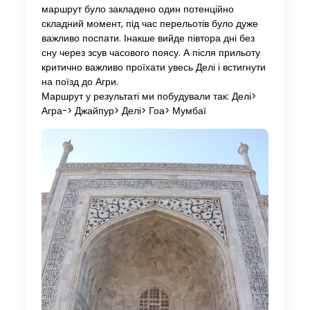
маршрут було закладено один потенційно
складний момент, під час перельотів було дуже
важливо поспати. Інакше вийде півтора дні без
сну через зсув часового поясу. А після прильоту
критично важливо проїхати увесь Делі і встигнути
на поїзд до Агри.
Маршрут у результаті ми побудували так: Делі>
Агра-> Джайпур> Делі> Гоа> Мумбаї