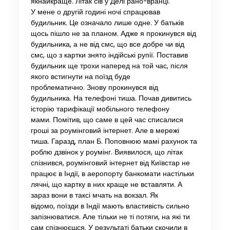
якнайкраще. Літак сів у Делі рано-вранці.
У мене о другій годині ночі спрацював
будильник. Це означало лише одне. У батьків
щось пішло не за планом. Адже я прокинувся від
будильника, а не від смс, що все добре чи від
смс, що з картки знято індійські рупії. Поставив
будильник ще трохи наперед на той час, після
якого встигнути на поїзд буде
проблематично. Знову прокинувся від
будильника. На телефоні тиша. Почав дивитись
історію тарифікації мобільного телефону
мами. Помітив, що саме в цей час списалися
гроші за роумінговий інтернет. Але в мережі
тиша. Гаразд, план Б. Поповнюю мамі рахунок та
роблю дзвінок у роумінг. Виявилося, що літак
спізнився, роумінговий інтернет від Київстар не
працює в Індії, в аеропорту банкомати настільки
лячні, що картку в них краще не вставляти. А
зараз вони в таксі мчать на вокзал. Як
відомо, поїзди в Індії мають властивість сильно
запізнюватися. Але тільки не ті потяги, на які ти
сам спізнюєшся. У результаті батьки скочили в