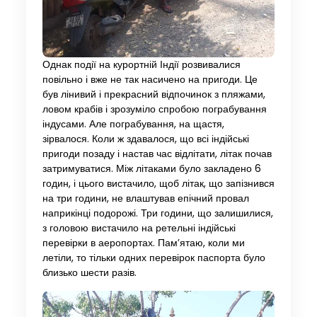
Однак події на курортній Індії розвивалися
повільно і вже не так насичено на пригоди. Це
був лінивий і прекрасний відпочинок з пляжами,
ловом крабів і зрозуміло спробою пограбування
індусами. Але пограбування, на щастя,
зірвалося. Коли ж здавалося, що всі індійські
пригоди позаду і настав час відлітати, літак почав
затримуватися. Між літаками було закладено 6
годин, і цього вистачило, щоб літак, що запізнився
на три години, не влаштував епічний провал
наприкінці подорожі. Три години, що залишилися,
з головою вистачило на ретельні індійські
перевірки в аеропортах. Пам’ятаю, коли ми
летіли, то тільки одних перевірок паспорта було
близько шести разів.