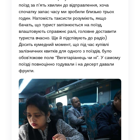
поїзд за п’ять хвилин до відправлення, хоча
спочатку запас часу ми зробили близько трьох
годин. Натомість таксисти розуміють, якщо
бачать, що турист запізнюється на поїзд,
влаштовують справжнє ралі, головне доставити
туриста вчасно. Ще й підспівують до радіо)
Досить кумедний момент, що під час купівлі
залізничних квитків для одного з поїздів, було
обов’язкове поле “Вегетаріанець чи ні”. У самому
поїзді повноцінно годували і на десерт давали
фрукти.